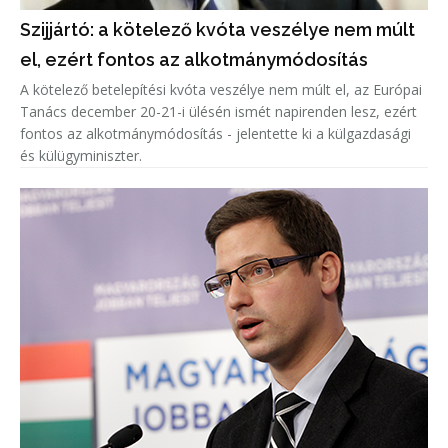
Szijjártó: a kötelező kvóta veszélye nem múlt
el, ezért fontos az alkotmánymódosítás
A kötelező betelepítési kvóta veszélye nem múlt el, az Európai
Tanács december 20-21-i ülésén ismét napirenden lesz, ezért
fontos az alkotmánymódosítás - jelentette ki a külgazdasági
és külügyminiszter.