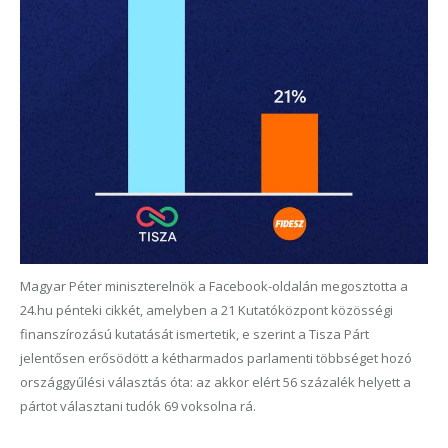
Magyar Péter miniszterelnök a Facebook-oldalán megosztotta a
24.hu pénteki cikkét, amelyben a 21 Kutatóközpont közösségi
finanszírozású kutatását ismertetik, e szerint a Tisza Párt
jelentősen erősödött a kétharmados parlamenti többséget hozó
országgyűlési választás óta: az akkor elért 56 százalék helyett a
pártot választani tudók 69 voksolna rá.