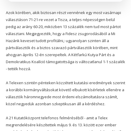
Azok körében, akik biztosan részt vennének egy most vasárnapi
választáson 71-21-re vezet a Tisza, a teljes népességen belül
pedig az arány 60-20, miközben 13 százalék nem tud most pártot
választani. Megjegyezték, hogy a Fidesz zsugorodásából a Mi
Hazánk keveset tudott profitálni,: ugyanolyan szinten áll a
pártválasztók és a biztos szavazó pártválasztók körében, mint
ahogyan április 12-én szerepeltek. A Kétfarkú Kutya Párt és a
Demokratikus Koalíció támogatottsága is változatlanul 1-1 százalék
- tették hozzá.
A Telexen szintén pénteken közzétett kutatási eredmények szerint
a korábbi kormányváltásokat követő elbukott kísérletek ellenére a
választók háromnegyede most érdemi elszámoltatásra számít,
közel negyedük azonban szkeptikusan áll a kérdéshez.
A 21 Kutatóközpont telefonos felméréséből - amit a Telex
megrendelésére készítettek május 9. és 13. között ezer ember