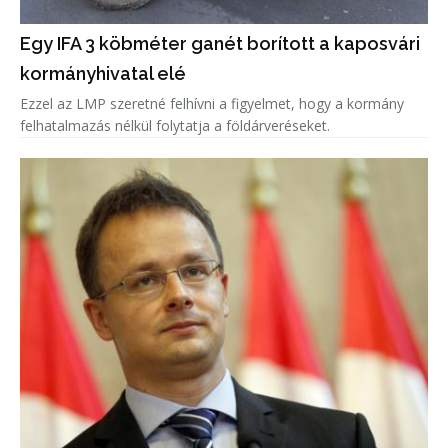
Egy IFA 3 köbméter ganét borított a kaposvári
kormányhivatal elé
Ezzel az LMP szeretné felhívni a figyelmet, hogy a kormány
felhatalmazás nélkül folytatja a földárveréseket.