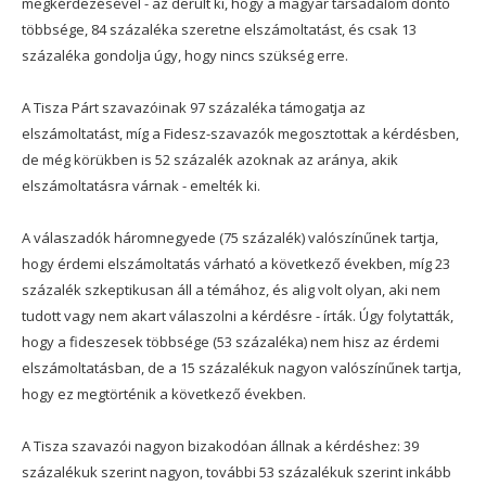
megkérdezésével - az derült ki, hogy a magyar társadalom döntő
többsége, 84 százaléka szeretne elszámoltatást, és csak 13
százaléka gondolja úgy, hogy nincs szükség erre.
A Tisza Párt szavazóinak 97 százaléka támogatja az
elszámoltatást, míg a Fidesz-szavazók megosztottak a kérdésben,
de még körükben is 52 százalék azoknak az aránya, akik
elszámoltatásra várnak - emelték ki.
A válaszadók háromnegyede (75 százalék) valószínűnek tartja,
hogy érdemi elszámoltatás várható a következő években, míg 23
százalék szkeptikusan áll a témához, és alig volt olyan, aki nem
tudott vagy nem akart válaszolni a kérdésre - írták. Úgy folytatták,
hogy a fideszesek többsége (53 százaléka) nem hisz az érdemi
elszámoltatásban, de a 15 százalékuk nagyon valószínűnek tartja,
hogy ez megtörténik a következő években.
A Tisza szavazói nagyon bizakodóan állnak a kérdéshez: 39
százalékuk szerint nagyon, további 53 százalékuk szerint inkább