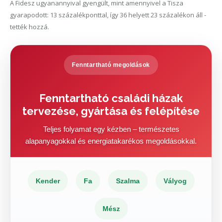
A Fidesz ugyanannyival gyengült, mint amennyivel a Tisza
gyarapodott: 13 százalékponttal, így 36 helyett 23 százalékon áll -
tették hozzá.
Fenntartható megoldások
Fenntartható családi házak
tervezése, gyártása és felépítése
Teljes folyamat egy kézben – természetes
alapanyagokkal és energiatakarékos megoldásokkal.
Kender
Fa
Szalma
Vályog
Mész