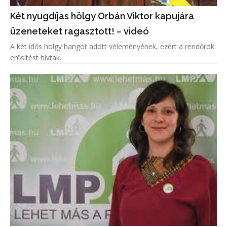
Két nyugdíjas hölgy Orbán Viktor kapujára
üzeneteket ragasztott! – videó
A két idős hölgy hangot adott véleményének, ezért a rendőrök
erősítést hívtak.