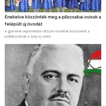
Énekelve köszönték meg a piliscsabai ovisok a
felépült új óvodát
A gyerekek népviseletbe öltözve mondtak köszönetet a
politikusoknak a szép új oviért.