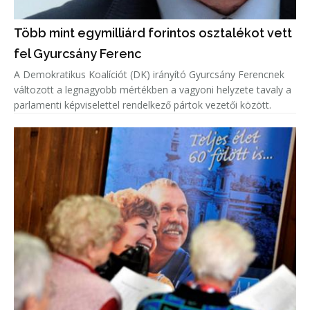
Több mint egymilliárd forintos osztalékot vett
fel Gyurcsány Ferenc
A Demokratikus Koalíciót (DK) irányító Gyurcsány Ferencnek
változott a legnagyobb mértékben a vagyoni helyzete tavaly a
parlamenti képviselettel rendelkező pártok vezetői között.