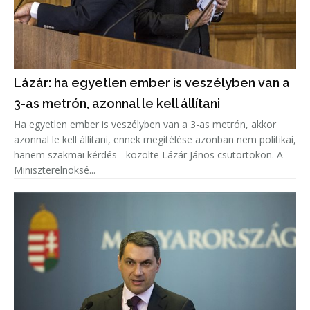
Lázár: ha egyetlen ember is veszélyben van a
3-as metrón, azonnal le kell állítani
Ha egyetlen ember is veszélyben van a 3-as metrón, akkor
azonnal le kell állítani, ennek megítélése azonban nem politikai,
hanem szakmai kérdés - közölte Lázár János csütörtökön. A
Miniszterelnöksé...