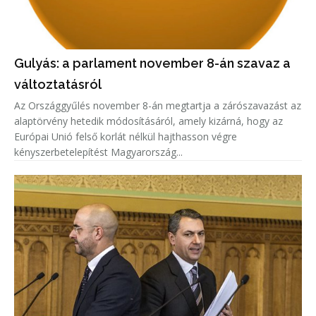
Gulyás: a parlament november 8-án szavaz a
változtatásról
Az Országgyűlés november 8-án megtartja a zárószavazást az
alaptörvény hetedik módosításáról, amely kizárná, hogy az
Európai Unió felső korlát nélkül hajthasson végre
kényszerbetelepítést Magyarország...