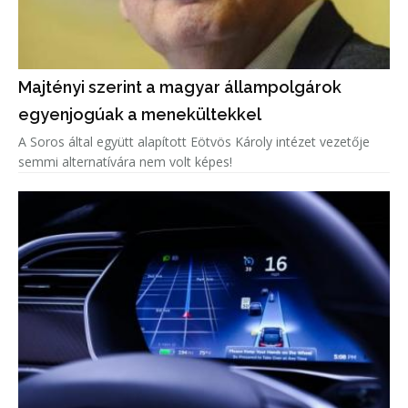
Majtényi szerint a magyar állampolgárok
egyenjogúak a menekültekkel
A Soros által együtt alapított Eötvös Károly intézet vezetője
semmi alternatívára nem volt képes!