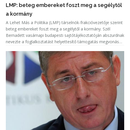
LMP: beteg embereket foszt meg a segélytől
a kormány
A Lehet Más a Politika (LMP) társelnök-frakcióvezetője szerint
beteg embereket foszt meg a segélytől a kormány. Szél
Bernadett vasárnapi budapesti sajtótájékoztatóján abszurdnak
nevezte a foglalkoztatást helyettesítő támogatás megvonását
azoktól, akik nem munkaképesek.