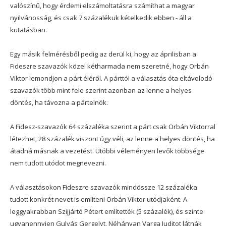
valószínű, hogy érdemi elszámoltatásra számíthat a magyar
nyilvánosság, és csak 7 százalékuk kételkedik ebben - áll a
kutatásban.
Egy másik felmérésből pedig az derül ki, hogy az áprilisban a
Fideszre szavazók közel kétharmada nem szeretné, hogy Orbán
Viktor lemondjon a párt éléről. A párttól a választás óta eltávolodó
szavazók több mint fele szerint azonban az lenne a helyes
döntés, ha távozna a pártelnök.
A Fidesz-szavazók 64 százaléka szerint a párt csak Orbán Viktorral
létezhet, 28 százalék viszont úgy véli, az lenne a helyes döntés, ha
átadná másnak a vezetést. Utóbbi véleményen levők többsége
nem tudott utódot megnevezni.
A választásokon Fideszre szavazók mindössze 12 százaléka
tudott konkrét nevet is említeni Orbán Viktor utódjaként. A
leggyakrabban Szijjártó Pétert említették (5 százalék), és szinte
ugyanennyien Gulyás Gergelyt. Néhányan Varga Juditot látnák