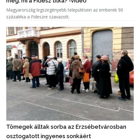
meg: mi a Fidesz titka? -videó
Magyarország legszegényebb településein az emberek 90
százaléka a Fideszre szavazott.
Tömegek álltak sorba az Erzsébetvárosban
osztogatott ingyenes sonkáért