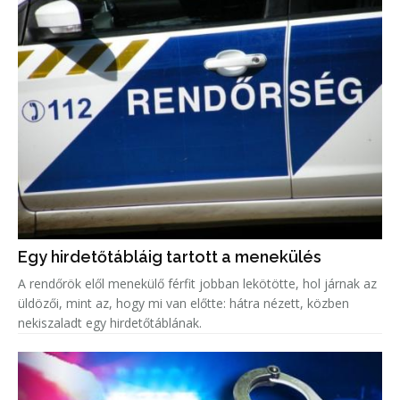
Egy hirdetőtábláig tartott a menekülés
A rendőrök elől menekülő férfit jobban lekötötte, hol járnak az
üldözői, mint az, hogy mi van előtte: hátra nézett, közben
nekiszaladt egy hirdetőtáblának.