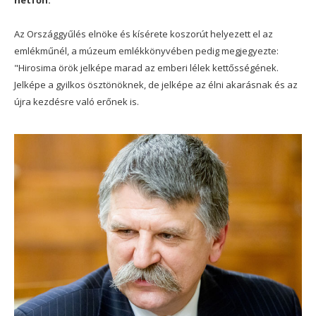
hétfőn.
Az Országgyűlés elnöke és kísérete koszorút helyezett el az
emlékműnél, a múzeum emlékkönyvében pedig megjegyezte:
"Hirosima örök jelképe marad az emberi lélek kettősségének.
Jelképe a gyilkos ösztönöknek, de jelképe az élni akarásnak és az
újra kezdésre való erőnek is.