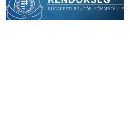
Rollerrel érkezett a bántalmazó – a rendőrök
őt és a társát is keresik
A budapesti rendőrök súlyos testi sértés miatt nyomoznak, és
az állampolgárok segítségét kérik az ismeretlen
személyazonosságú személyek azonosításához.