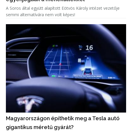
A Soros által együtt alapított Eötvös Károly intézet vezetője
semmi alternatívára nem volt képes!
Magyarországon építhetik meg a Tesla autó
gigantikus méretű gyárát?