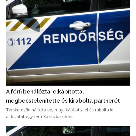
A férfi behálózta, elkábította,
megbecstelenítette és kirabolta partnerét
Társkeresőn hálózta be, majd kábította el és rabolta ki
áldozatát egy férfi Kazincbarcikán.