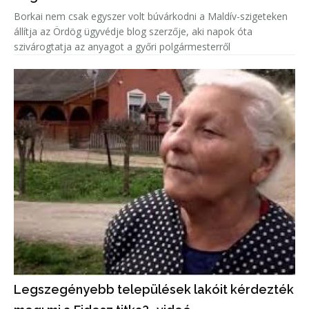
Borkai nem csak egyszer volt búvárkodni a Maldív-szigeteken
állítja az Ördög ügyvédje blog szerzője, aki napok óta
szivárogtatja az anyagot a győri polgármesterről
Legszegényebb települések lakóit kérdezték