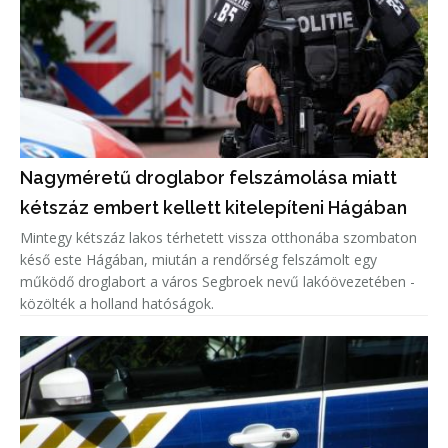
Nagyméretű droglabor felszámolása miatt
kétszáz embert kellett kitelepíteni Hágában
Mintegy kétszáz lakos térhetett vissza otthonába szombaton
késő este Hágában, miután a rendőrség felszámolt egy
működő droglabort a város Segbroek nevű lakóövezetében -
közölték a holland hatóságok.