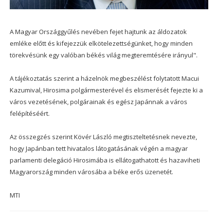
A Magyar Országgyűlés nevében fejet hajtunk az áldozatok
emléke előtt és kifejezzük elkötelezettségünket, hogy minden
törekvésünk egy valóban békés világ megteremtésére irányul".
A tájékoztatás szerint a házelnök megbeszélést folytatott Macui
Kazumival, Hirosima polgármesterével és elismerését fejezte ki a
város vezetésének, polgárainak és egész Japánnak a város
felépítéséért.
Az összegzés szerint Kövér László megtiszteltetésnek nevezte,
hogy Japánban tett hivatalos látogatásának végén a magyar
parlamenti delegáció Hirosimába is ellátogathatott és hazaviheti
Magyarország minden városába a béke erős üzenetét.
MTI