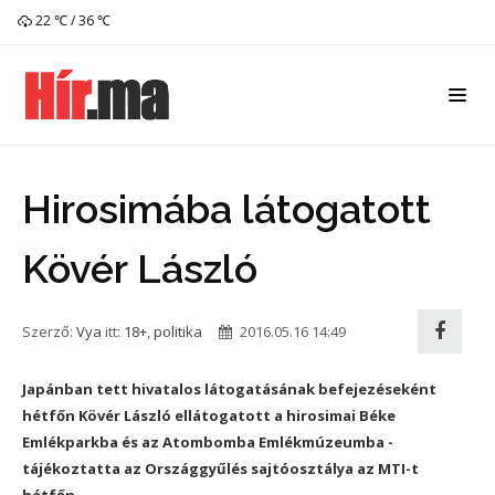
22 ℃ / 36 ℃
Hirosimába látogatott
Kövér László
Szerző:
Vya
itt:
18+
,
politika
2016.05.16 14:49
Japánban tett hivatalos látogatásának befejezéseként
hétfőn Kövér László ellátogatott a hirosimai Béke
Emlékparkba és az Atombomba Emlékmúzeumba -
tájékoztatta az Országgyűlés sajtóosztálya az MTI-t