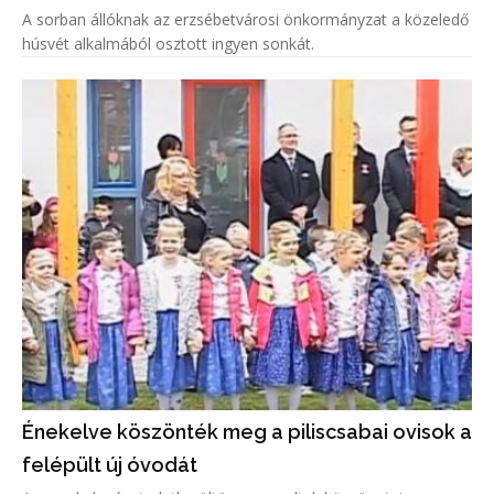
A sorban állóknak az erzsébetvárosi önkormányzat a közeledő
húsvét alkalmából osztott ingyen sonkát.
Énekelve köszönték meg a piliscsabai ovisok a
felépült új óvodát