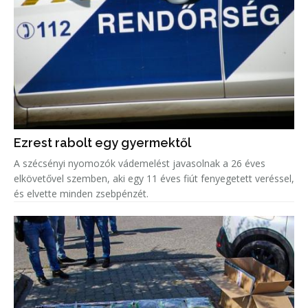
Ezrest rabolt egy gyermektől
A szécsényi nyomozók vádemelést javasolnak a 26 éves
elkövetővel szemben, aki egy 11 éves fiút fenyegetett veréssel,
és elvette minden zsebpénzét.