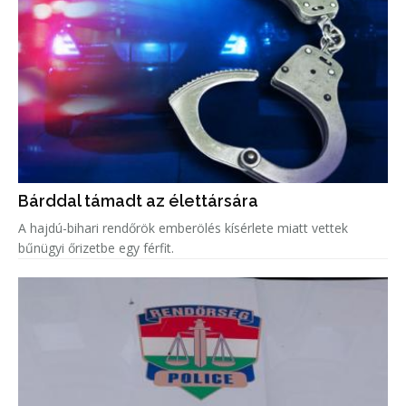
Bárddal támadt az élettársára
A hajdú-bihari rendőrök emberölés kísérlete miatt vettek
bűnügyi őrizetbe egy férfit.