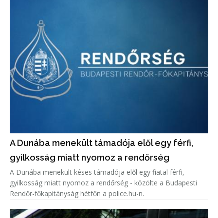
A Dunába menekült támadója elől egy férfi,
gyilkosság miatt nyomoz a rendőrség
A Dunába menekült késes támadója elől egy fiatal férfi,
gyilkosság miatt nyomoz a rendőrség - közölte a Budapesti
Rendőr-főkapitányság hétfőn a police.hu-n.