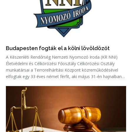
Budapesten fogták el a kölni lövöldözőt
A Készenléti Rendőrség Nemzeti Nyomozó Iroda (KR NNI)
Életvédelmi és Célkörözési Főosztály Célkörözési Osztály
munkatársai a Terrorelhárítási Központ közreműködésével
elfogtak egy 33 éves német férfit, aki május 31-én hajnalban
Kölnben több lövést adott le egy emberre.