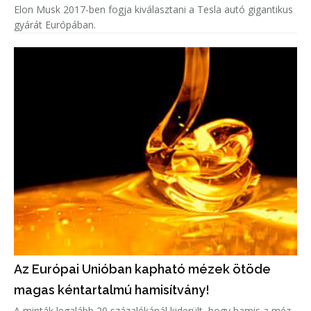
Elon Musk 2017-ben fogja kiválasztani a Tesla autó gigantikus
gyárát Európában.
Az Európai Unióban kapható mézek ötöde
magas kéntartalmú hamisítvány!
A minták legalább 20 százalékánál kiderült, hogy hamis a méz.