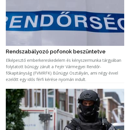
Rendszabályozó pofonok beszüntetve
Elképesztő emberkereskedelem és kényszermunka tárgyában
folytatott bűnügy zárult a Fejér Vármegyei Rendőr-
főkapitányság (FVMRFK) Bűnügyi Osztályán, ami négy évvel
ezelőtt egy idős férfi kérése nyomán indult.