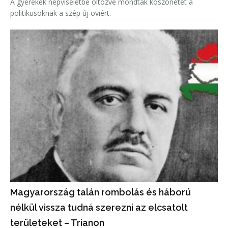
A gyerekek népviseletbe öltözve mondtak köszönetet a
politikusoknak a szép új oviért.
Magyarország talán rombolás és háború
nélkül vissza tudná szerezni az elcsatolt
területeket – Trianon