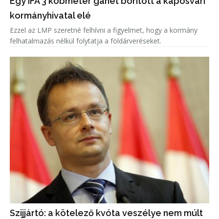
Egy IFA 3 köbméter ganét borított a kaposvári
kormányhivatal elé
Ezzel az LMP szeretné felhívni a figyelmet, hogy a kormány
felhatalmazás nélkül folytatja a földárveréseket.
Szijjártó: a kötelező kvóta veszélye nem múlt