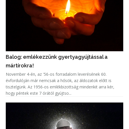
Balog: emlékezzünk gyertyagyújtással a
mártírokra!
November 4-én, az '56-os forradalom leverésének 60.
évfordulóján már nemcsak a hősök, az áldozatok előtt is
tisztelgünk. Az 1956-os emlékbizottság mindenkit arra kér,
hogy péntek este 7 órától gyújtso...