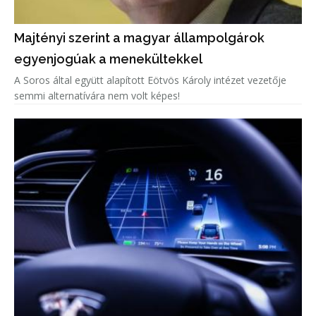
Majtényi szerint a magyar állampolgárok
egyenjogúak a menekültekkel
A Soros által együtt alapított Eötvös Károly intézet vezetője
semmi alternatívára nem volt képes!