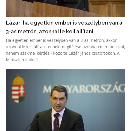
Lázár: ha egyetlen ember is veszélyben van a
3-as metrón, azonnal le kell állítani
Ha egyetlen ember is veszélyben van a 3-as metrón, akkor
azonnal le kell állítani, ennek megítélése azonban nem politikai,
hanem szakmai kérdés - közölte Lázár János csütörtökön. A
Miniszterelnöksé...