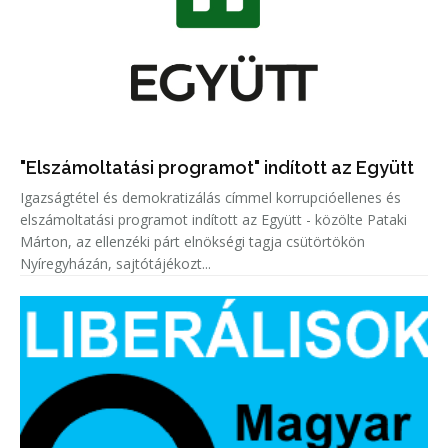
"Elszámoltatási programot" indított az Együtt
Igazságtétel és demokratizálás címmel korrupcióellenes és
elszámoltatási programot indított az Együtt - közölte Pataki
Márton, az ellenzéki párt elnökségi tagja csütörtökön
Nyíregyházán, sajtótájékozt...