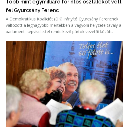
Több mint egymilliárd forintos osztalékot vett
fel Gyurcsány Ferenc
A Demokratikus Koalíciót (DK) irányító Gyurcsány Ferencnek
változott a legnagyobb mértékben a vagyoni helyzete tavaly a
parlamenti képviselettel rendelkező pártok vezetői között.