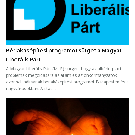
Bérlakásépítési programot sürget a Magyar
Liberális Párt
A Magyar Liberális Párt (MLP) sürgeti, hogy az albérletpiaci
problémák megoldására az állam és az önkormányzatok
azonnal indítsanak bérlakásépítési programot Budapesten és a
nagyvárosokban. A stadi...