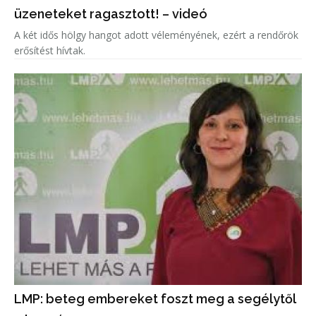
üzeneteket ragasztott! – videó
A két idős hölgy hangot adott véleményének, ezért a rendőrök
erősítést hívtak.
LMP: beteg embereket foszt meg a segélytől