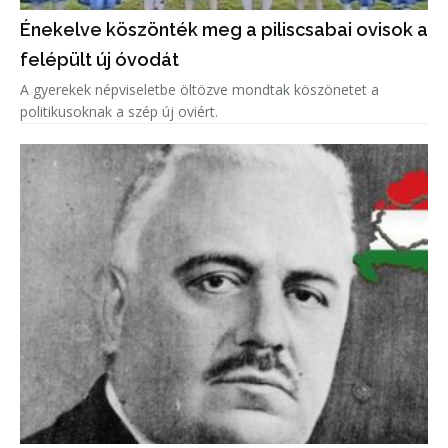
Énekelve köszönték meg a piliscsabai ovisok a
felépült új óvodát
A gyerekek népviseletbe öltözve mondtak köszönetet a
politikusoknak a szép új oviért.