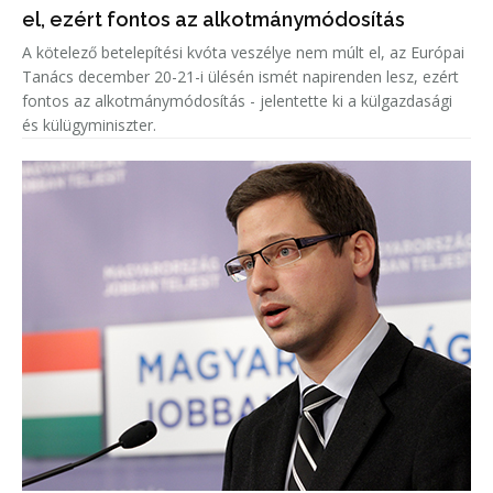
el, ezért fontos az alkotmánymódosítás
A kötelező betelepítési kvóta veszélye nem múlt el, az Európai
Tanács december 20-21-i ülésén ismét napirenden lesz, ezért
fontos az alkotmánymódosítás - jelentette ki a külgazdasági
és külügyminiszter.