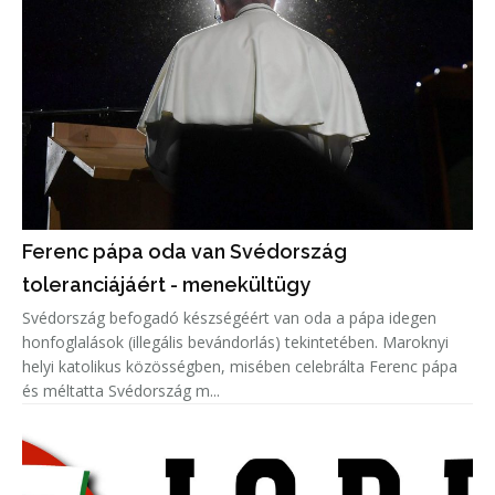
Ferenc pápa oda van Svédország
toleranciájáért - menekültügy
Svédország befogadó készségéért van oda a pápa idegen
honfoglalások (illegális bevándorlás) tekintetében. Maroknyi
helyi katolikus közösségben, misében celebrálta Ferenc pápa
és méltatta Svédország m...