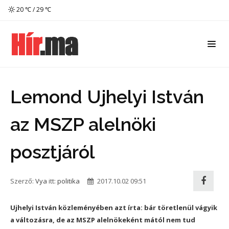
20 ℃ / 29 ℃
Lemond Ujhelyi István
az MSZP alelnöki
posztjáról
Szerző:
Vya
itt:
politika
2017.10.02 09:51
Ujhelyi István közleményében azt írta: bár töretlenül vágyik
a változásra, de az MSZP alelnökeként mától nem tud