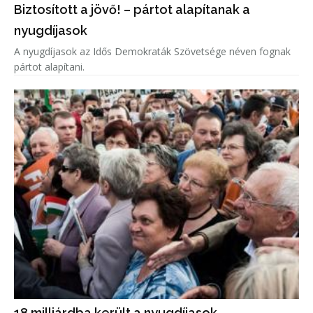
Biztosított a jövő! – pártot alapítanak a
nyugdíjasok
A nyugdíjasok az Idős Demokraták Szövetsége néven fognak
pártot alapítani.
18 milliárdba került a nyugdíjasok