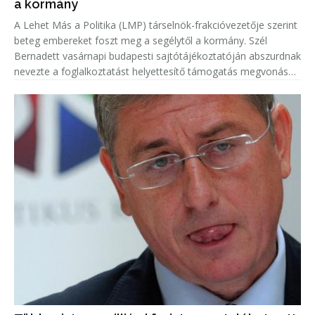
a kormány
A Lehet Más a Politika (LMP) társelnök-frakcióvezetője szerint
beteg embereket foszt meg a segélytől a kormány. Szél
Bernadett vasárnapi budapesti sajtótájékoztatóján abszurdnak
nevezte a foglalkoztatást helyettesítő támogatás megvonását
azoktól, akik nem munkaképesek.