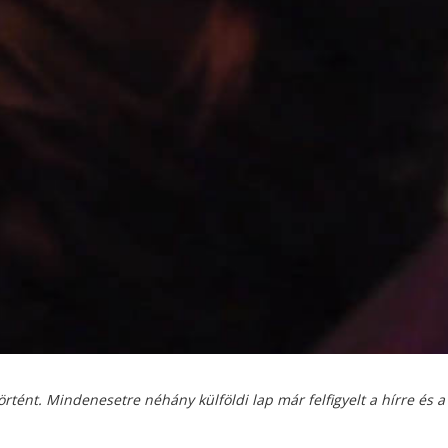
tént. Mindenesetre néhány külföldi lap már felfigyelt a hírre és a