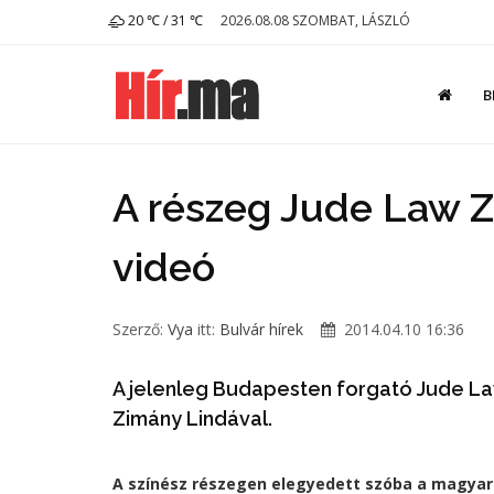
20 ℃ / 31 ℃
2026.08.08 SZOMBAT, LÁSZLÓ
B
A részeg Jude Law Z
videó
Szerző:
Vya
itt:
Bulvár hírek
2014.04.10 16:36
A jelenleg Budapesten forgató Jude La
Zimány Lindával.
A színész részegen elegyedett szóba a magyar 