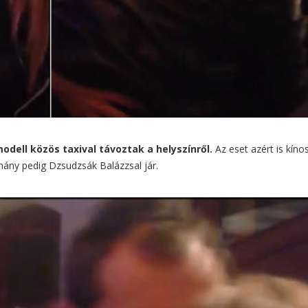
odell közös taxival távoztak a helyszínről.
Az eset azért is kíno
ány pedig Dzsudzsák Balázzsal jár.