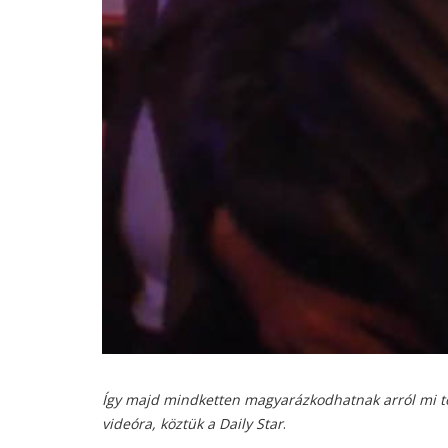
Így majd mindketten magyarázkodhatnak arról mi tör
videóra, köztük a Daily Star
.