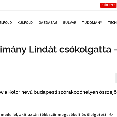
ÉPÍTÉSZET
ELFÖLD
KÜLFÖLD
GAZDASÁG
BULVÁR
TUDOMÁNY
TECH
imány Lindát csókolgatta 
w a Kolor nevű budapesti szórakozóhelyen összejö
modellel, akit aztán többször megcsókolt és ölelgetett.
Az