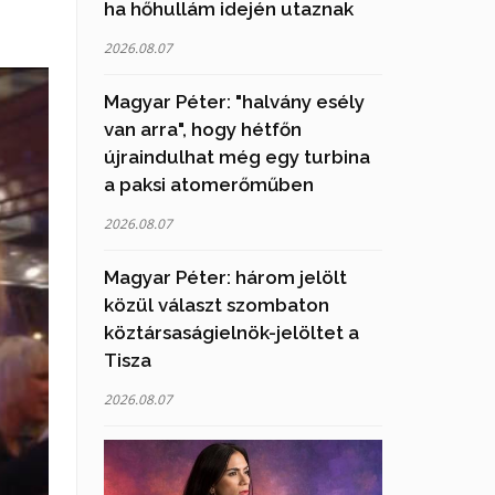
ha hőhullám idején utaznak
2026.08.07
Magyar Péter: "halvány esély
van arra", hogy hétfőn
újraindulhat még egy turbina
a paksi atomerőműben
2026.08.07
Magyar Péter: három jelölt
közül választ szombaton
köztársaságielnök-jelöltet a
Tisza
2026.08.07