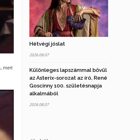
Hétvégi jóslat
2026.08.07
s, mert
Különleges lapszámmal bővül
az Asterix-sorozat az író, René
Goscinny 100. születésnapja
alkalmából
2026.08.07