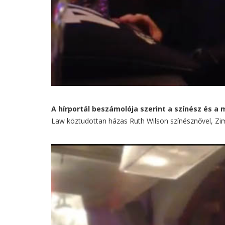
A hírportál beszámolója szerint a színész és a m
Law köztudottan házas Ruth Wilson színésznővel, Zim