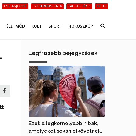
CSILLAGJEGYEK
EZOTERIKUS HÍREK
BALESET HÍREK
KP.HU
ÉLETMÓD
KULT
SPORT
HOROSZKÓP
Legfrissebb bejegyzések
–
tt
Ezek a legkomolyabb hibák,
amelyeket sokan elkövetnek,