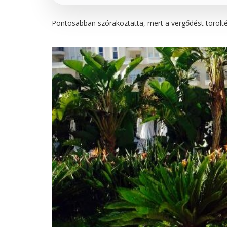
Pontosabban szórakoztatta, mert a vergődést törölték