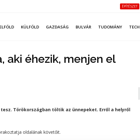
ÉPÍTÉSZET
ELFÖLD
KÜLFÖLD
GAZDASÁG
BULVÁR
TUDOMÁNY
TECH
, aki éhezik, menjen el
tesz. Törökországban töltik az ünnepeket. Erről a helyről
akoztatja oldalának követőit.