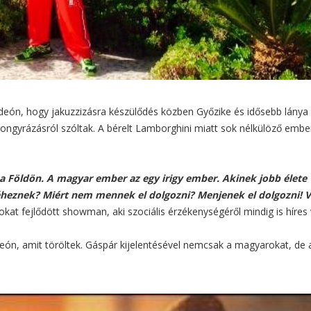
 videón, hogy jakuzzizásra készülődés közben Győzike és idősebb lánya
gyrázásról szóltak. A bérelt Lamborghini miatt sok nélkülöző ember
a Földön. A magyar ember az egy irigy ember. Akinek jobb élete
 éheznek? Miért nem mennek el dolgozni? Menjenek el dolgozni! 
kat fejlődött showman, aki szociális érzékenységéről mindig is híres 
ideón, amit töröltek. Gáspár kijelentésével nemcsak a magyarokat, de 