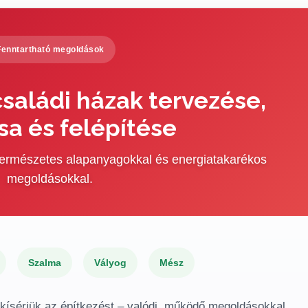
Fenntartható megoldások
saládi házak tervezése,
sa és felépítése
 természetes alapanyagokkal és energiatakarékos
megoldásokkal.
Szalma
Vályog
Mész
gkísérjük az építkezést – valódi, működő megoldásokkal.