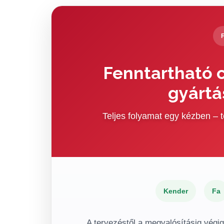
Fenntartható c
gyártá
Teljes folyamat egy kézben –
Kender
Fa
A tervezéstől a megvalósításig végi