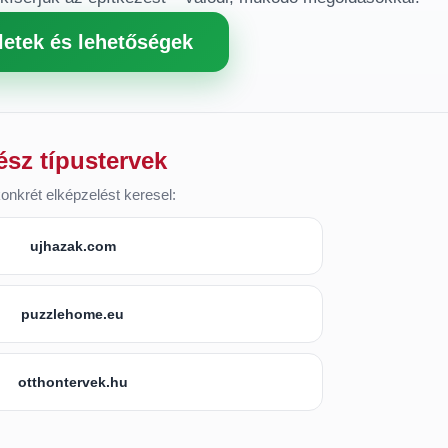
letek és lehetőségek
ész típustervek
onkrét elképzelést keresel:
ujhazak.com
puzzlehome.eu
otthontervek.hu