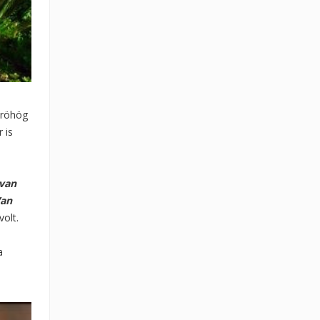
 röhög
 is
 van
Van
volt.
a