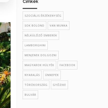
Cimkék
SZOCIÁLIS ÉRZÉKENYSÉG
SOK BOLOND
VAN MUNKA
NÉLKÜLŐZŐ EMBEREK
LAMBORGHINI
MENJENEK DOLGOZNI
MAGYAROK HÜLYÉK
FACEBOOK
NYARALÁS
ÜNNEPEK
TÖRÖKORSZÁG
GYŐZIKE
BULVÁR