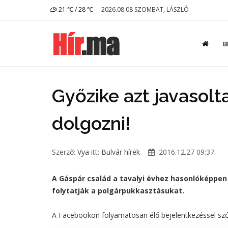
21 ℃ / 28 ℃
2026.08.08 SZOMBAT, LÁSZLÓ
B
Győzike azt javasolta
dolgozni!
Szerző:
Vya
itt:
Bulvár hírek
2016.12.27 09:37
A Gáspár család a tavalyi évhez hasonlóképpen 
folytatják a polgárpukkasztásukat.
A Facebookon folyamatosan élő bejelentkezéssel szór