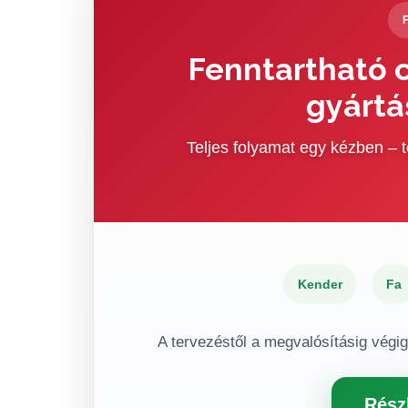
Fenntartható c
gyártá
Teljes folyamat egy kézben –
Kender
Fa
A tervezéstől a megvalósításig végi
Rész