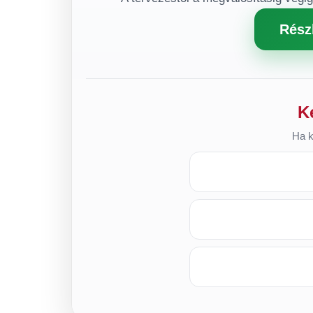
Rész
K
Ha k