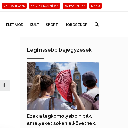
CSILLAGJEGYEK
EZOTERIKUS HÍREK
BALESET HÍREK
KP.HU
ÉLETMÓD
KULT
SPORT
HOROSZKÓP
Legfrissebb bejegyzések
Ezek a legkomolyabb hibák,
amelyeket sokan elkövetnek,