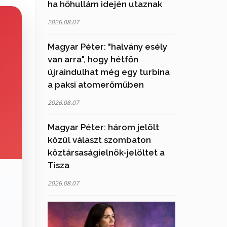
ha hőhullám idején utaznak
2026.08.07
Magyar Péter: "halvány esély
van arra", hogy hétfőn
újraindulhat még egy turbina
a paksi atomerőműben
2026.08.07
Magyar Péter: három jelölt
közül választ szombaton
köztársaságielnök-jelöltet a
Tisza
2026.08.07