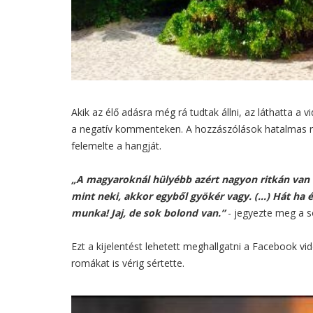
Akik az élő adásra még rá tudtak állni, az láthatta a
a negatív kommenteken. A hozzászólások hatalmas ron
felemelte a hangját.
„A magyaroknál hülyébb azért nagyon ritkán van 
mint neki, akkor egyből gyökér vagy. (…) Hát ha
munka! Jaj, de sok bolond van.”
- jegyezte meg a so
Ezt a kijelentést lehetett meghallgatni a Facebook v
romákat is vérig sértette.