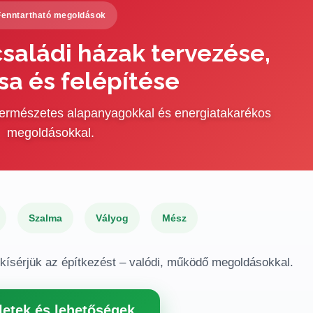
Fenntartható megoldások
saládi házak tervezése,
sa és felépítése
 természetes alapanyagokkal és energiatakarékos
megoldásokkal.
Szalma
Vályog
Mész
gkísérjük az építkezést – valódi, működő megoldásokkal.
letek és lehetőségek