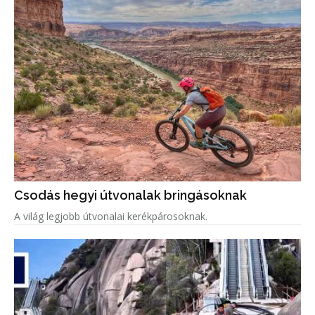
Csodás hegyi útvonalak bringásoknak
A világ legjobb útvonalai kerékpárosoknak.