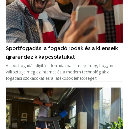
Sportfogadás: a fogadóirodák és a klienseik
újrarendezik kapcsolatukat
A sportfogadás digitális forradalma: Ismerje meg, hogyan
változtatja meg az internet és a modern technológiák a
fogadási szokásokat és a játékosok lehetőségeit.