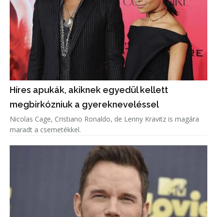
Híres apukák, akiknek egyedül kellett
megbirkózniuk a gyerekneveléssel
Nicolas Cage, Cristiano Ronaldo, de Lenny Kravitz is magára
maradt a csemetékkel.