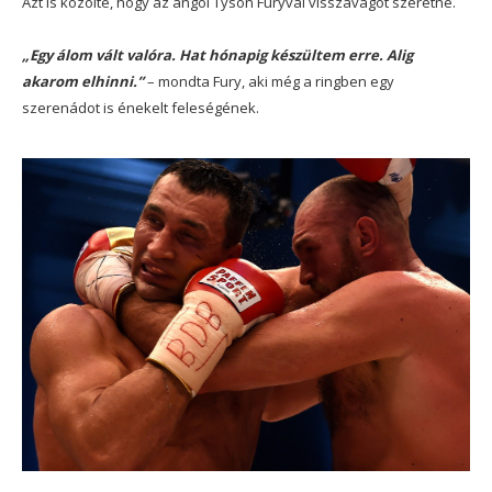
Azt is közölte, hogy az angol Tyson Furyval visszavágót szeretne.
„Egy álom vált valóra. Hat hónapig készültem erre. Alig
akarom elhinni.”
– mondta Fury, aki még a ringben egy
szerenádot is énekelt feleségének.