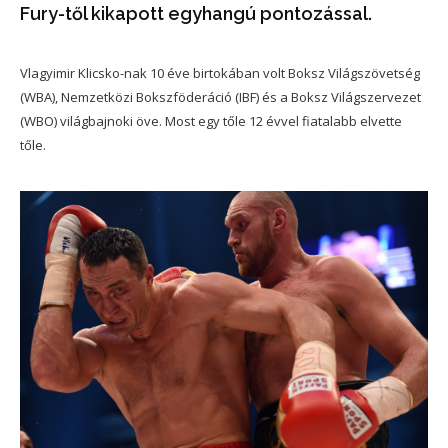
Fury-től kikapott egyhangú pontozással.
Vlagyimir Klicsko-nak 10 éve birtokában volt Boksz Világszövetség
(WBA), Nemzetközi Bokszföderáció (IBF) és a Boksz Világszervezet
(WBO) világbajnoki öve. Most egy tőle 12 évvel fiatalabb elvette
tőle.