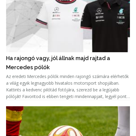
Ha rajongó vagy, jól állnak majd rajtad a
Mercedes pólók
Az eredeti Mercedes pólók minden rajongó számára elérhetők
a világ egyik legnagyobb hivatalos motorsport shopjában.
Kattints a kedvenc pilótád fotójára, szerezd be a legújabb
pólóját! Favoritod is ebben tengeti mindennapjait, legyél pont
olyan menő, mint ő!