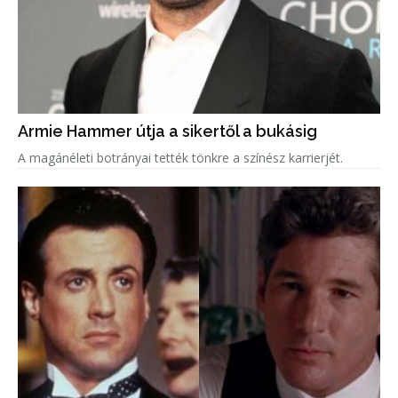
Armie Hammer útja a sikertől a bukásig
A magánéleti botrányai tették tönkre a színész karrierjét.