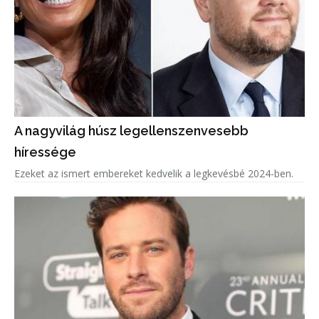
A nagyvilág húsz legellenszenvesebb
híressége
Ezeket az ismert embereket kedvelik a legkevésbé 2024-ben.