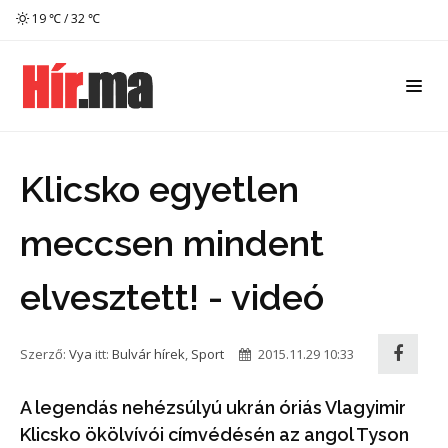
19 ℃ / 32 ℃
Klicsko egyetlen
meccsen mindent
elvesztett! - videó
Szerző:
Vya
itt:
Bulvár hírek
,
Sport
2015.11.29 10:33
A legendás nehézsúlyú ukrán óriás Vlagyimir
Klicsko ökölvívói címvédésén az angol Tyson