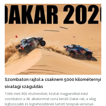
Szombaton rajtol a csaknem 5000 kilométernyi
sivatagi száguldás
Több mint 800 résztvevővel, köztük magyarokkal indul
szombaton a 48. alkalommal sorra kerülő Dakar-rali, a világ
leghosszabb és legnehezebbnek tartott tereprali-versenye.