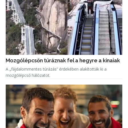
Mozgólépcsőn túráznak fel a hegyre a kínaiak
A „fájdalommentes túrázás” érdekében alakították ki a
mozgólépcső hálózatot.