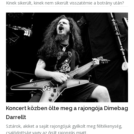
Kinek sikerült, kinek nem sikerült visszatérnie a botrány után?
Koncert közben ölte meg a rajongója Dimebag
Darrellt
Sztárok, akiket a saját rajongójuk gyilkolt meg féltékenység,
csalódottság vagy az őrült rajongás miatt.