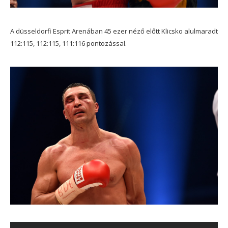
A düsseldorfi Esprit Arenában 45 ezer néző előtt Klicsko alulmaradt
112:115, 112:115, 111:116 pontozással.