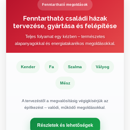
Fenntartható megoldások
Fenntartható családi házak
tervezése, gyártása és felépítése
Teljes folyamat egy kézben – természetes
alapanyagokkal és energiatakarékos megoldásokkal.
Kender
Fa
Szalma
Vályog
Mész
A tervezéstől a megvalósításig végigkísérjük az
építkezést – valódi, működő megoldásokkal.
Részletek és lehetőségek