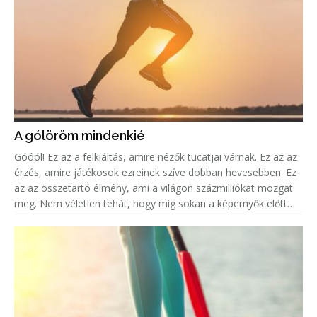
A gólöröm mindenkié
Góóól! Ez az a felkiáltás, amire nézők tucatjai várnak. Ez az az
érzés, amire játékosok ezreinek szíve dobban hevesebben. Ez
az az összetartó élmény, ami a világon százmilliókat mozgat
meg. Nem véletlen tehát, hogy míg sokan a képernyők előtt
ülve élik át mindezt az eufóriát, addig legalább ugyanenn