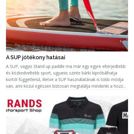
A SUP jótékony hatásai
A SUP, vagyis Stand up paddle ma már egy egyre elterjedtebb
és közkedveltebb sport, ugyanis szinte bárki kipróbálhatja
kortól függetlenül, illetve a SUP használatának is több módja
van, ami közül egészen biztosan megtalálja mindenki a hozzá
leginkább passzolót. Azonban amellett, hogy remek hobbi egy