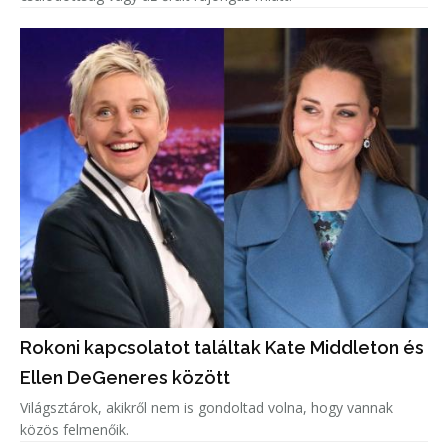
Rokoni kapcsolatot találtak Kate Middleton és
Ellen DeGeneres között
Világsztárok, akikről nem is gondoltad volna, hogy vannak
közös felmenőik.