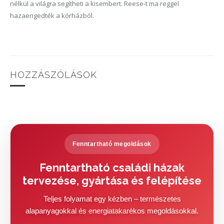
nélkül a világra segítheti a kisembert. Reese-t ma reggel
hazaengedték a kórházból.
HOZZÁSZÓLÁSOK
Fenntartható megoldások
Fenntartható családi házak
tervezése, gyártása és felépítése
Teljes folyamat egy kézben – természetes
alapanyagokkal és energiatakarékos megoldásokkal.