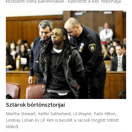
kezdődött volna Barcelonában - tudósított a BBC hírportálja.
Sztárok börtönsztorijai
Martha Stewart, Keifer Sutherland, Lil Wayne, Paris Hilton,
Lindsay Lohan és Lil' Kim is beszélt a rácsok mögött töltött
időkről.