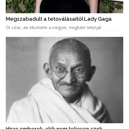
Megszabadult a tetoválásaitól Lady Gaga
Öt sztár, aki eltüntette a megunt, megbánt tetkóját.
Híres emberek, akik nem teljesen azok,