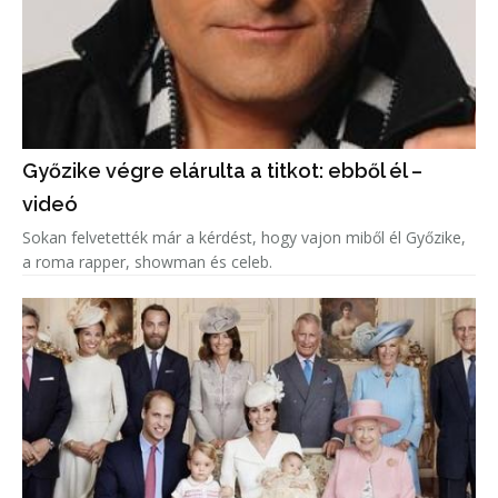
Győzike végre elárulta a titkot: ebből él –
videó
Sokan felvetették már a kérdést, hogy vajon miből él Győzike,
a roma rapper, showman és celeb.