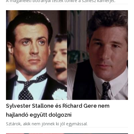
A magánéleti botrányai tették tönkre a színész karrierjét.
Sylvester Stallone és Richard Gere nem
hajlandó együtt dolgozni
Sztárok, akik nem jönnek ki jól egymással.