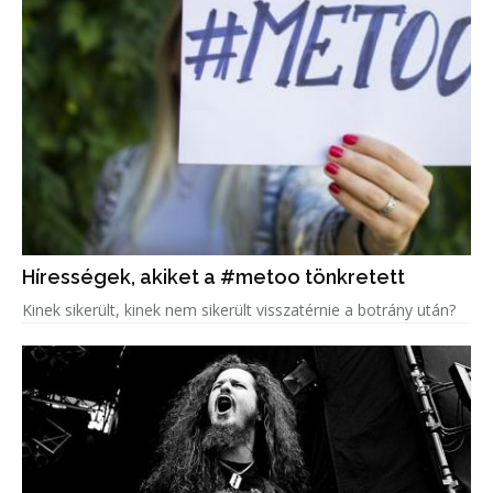
Hírességek, akiket a #metoo tönkretett
Kinek sikerült, kinek nem sikerült visszatérnie a botrány után?