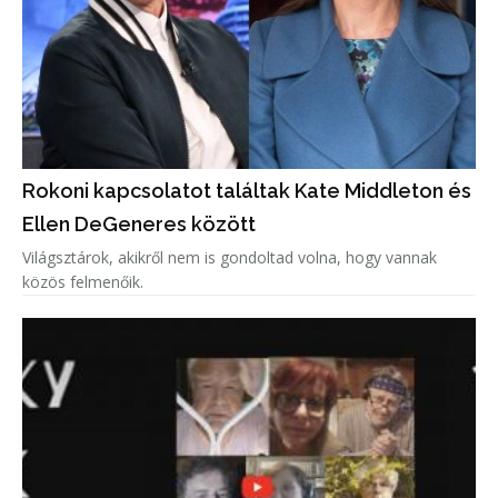
Rokoni kapcsolatot találtak Kate Middleton és
Ellen DeGeneres között
Világsztárok, akikről nem is gondoltad volna, hogy vannak
közös felmenőik.