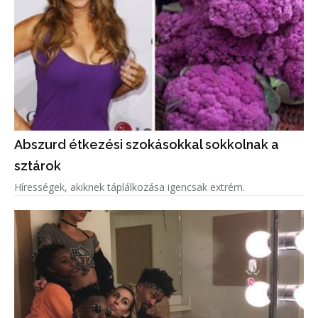
Abszurd étkezési szokásokkal sokkolnak a
sztárok
Hírességek, akiknek táplálkozása igencsak extrém.