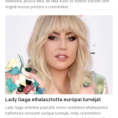
Madonna, Jessica Alba, de Mila Kunis és Ashton Kutcher sem
engedi hosszú pórázra a csemetéket.
Lady Gaga elhalasztotta európai turnéját
Lady Gaga amerikai popsztár orvosi utasításra elhalasztotta
hathetesre tervezett európai turnéját, mely csütörtökön