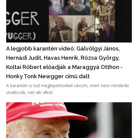
A legjobb karantén videó: Gálvölgyi János,
Hernádi Judit, Havas Henrik, Rózsa György,
Koltai Róbert előadják a Maraggyá Otthon -
Honky Tonk Newgger című dalt
A karantén is tud meglepetéseket okozni, mert nem mindenki
unatkozik, van aki alkot.