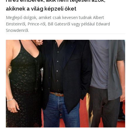
akiknek a világ képzeli őket
Meglepő dolgok, amiket csak kevesen tudnak Albert
Einsteinről, Prince-ről, Bill Gatesről vagy például Edward
Snowdenről.