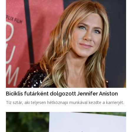
Biciklis futárként dolgozott Jennifer Aniston
Tíz sztár, aki teljesen hétköznapi munkával kezdte a karrierjét.