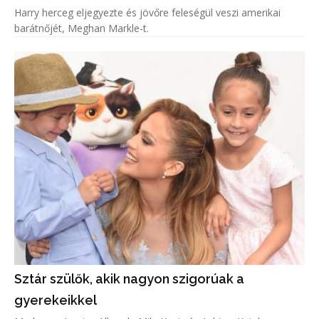
Harry herceg eljegyezte és jövőre feleségül veszi amerikai
barátnőjét, Meghan Markle-t.
Sztár szülők, akik nagyon szigorúak a
gyerekeikkel