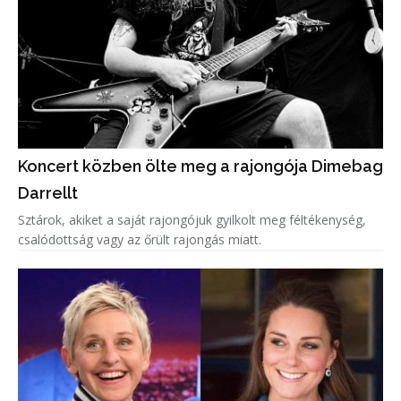
Koncert közben ölte meg a rajongója Dimebag
Darrellt
Sztárok, akiket a saját rajongójuk gyilkolt meg féltékenység,
csalódottság vagy az őrült rajongás miatt.