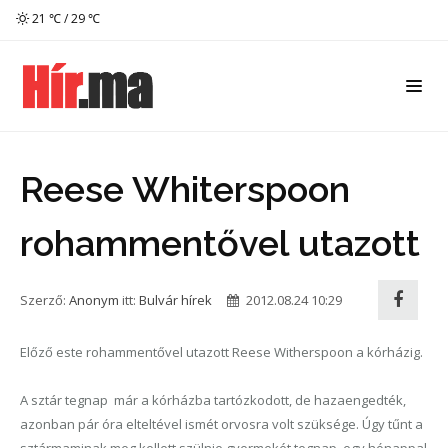
21 ℃ / 29 ℃
Reese Whiterspoon
rohammentővel utazott
Szerző:
Anonym
itt:
Bulvár hírek
2012.08.24 10:29
Előző este rohammentővel utazott Reese Witherspoon a kórházig.
A sztár tegnap már a kórházba tartózkodott, de hazaengedték,
azonban pár óra elteltével ismét orvosra volt szüksége. Úgy tűnt a