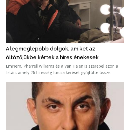
A legmeglepőbb dolgok, amiket az
öltözőjükbe kértek a híres énekesek
Eminem, Pharrell Williams és a Van Halen is szerepel azon a
listán, amely 26 híresség furcsa kérését gyűjtötte össze.