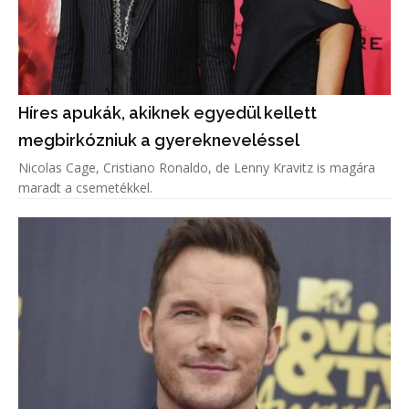
Híres apukák, akiknek egyedül kellett
megbirkózniuk a gyerekneveléssel
Nicolas Cage, Cristiano Ronaldo, de Lenny Kravitz is magára
maradt a csemetékkel.