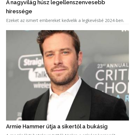
A nagyvilág húsz legellenszenvesebb
híressége
Ezeket az ismert embereket kedvelik a legkevésbé 2024-ben.
Armie Hammer útja a sikertől a bukásig