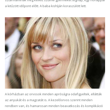
sztármaminak meg kellett szülnie gyermekét tegnap, egy hónappal
a kitűzött időpont előtt. A baba kishíján koraszülött lett.
A kórházban az orvosok minden apróságra odafigyeltek, ellátták
az anyukát és a magzatát is. A kezelőorvos szerint minden
rendben van, és hamarosan minden beavatkozás és komplikáció