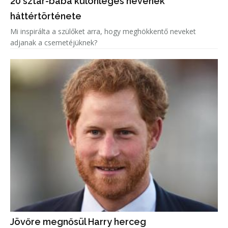
20 sztár-baba különleges nevének
háttértörténete
Mi inspirálta a szülőket arra, hogy meghökkentő neveket
adjanak a csemetéjüknek?
Jövőre megnősül Harry herceg