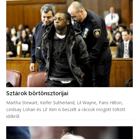
Sztárok börtönsztorijai
Martha Stewart, Keifer Sutherland, Lil Wayne, Paris Hilton,
Lindsay Lohan és Lil' Kim is beszélt a rácsok mögött töltött
időkről.