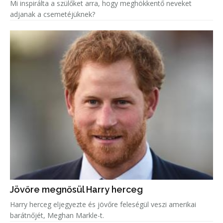
Mi inspirálta a szülőket arra, hogy meghökkentő neveket
adjanak a csemetéjüknek?
Jövőre megnősül Harry herceg
Harry herceg eljegyezte és jövőre feleségül veszi amerikai
barátnőjét, Meghan Markle-t.