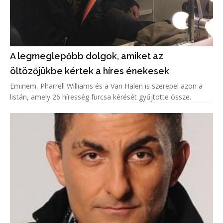
A legmeglepőbb dolgok, amiket az
öltözőjükbe kértek a híres énekesek
Eminem, Pharrell Williams és a Van Halen is szerepel azon a
listán, amely 26 híresség furcsa kérését gyűjtötte össze.