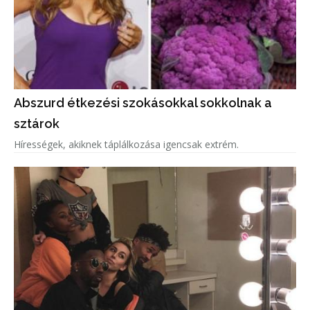
Abszurd étkezési szokásokkal sokkolnak a
sztárok
Hírességek, akiknek táplálkozása igencsak extrém.