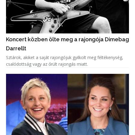
Koncert közben ölte meg a rajongója Dimebag
Darrellt
Sztárok, akiket a saját rajongójuk gyilkolt meg féltékenység,
csalódottság vagy az őrült rajongás miatt.