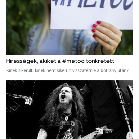
Hírességek, akiket a #metoo tönkretett
Kinek sikerült, kinek nem sikerült visszatérnie a botrány után?