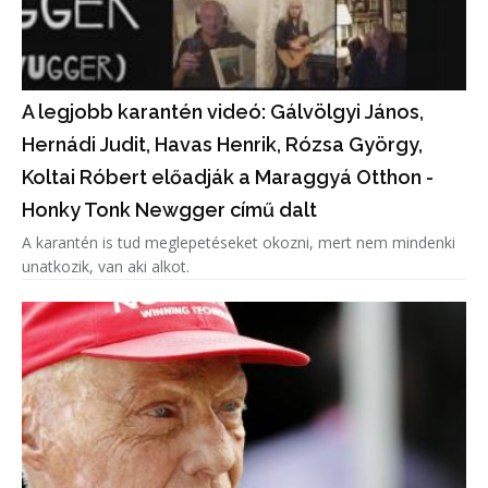
A legjobb karantén videó: Gálvölgyi János,
Hernádi Judit, Havas Henrik, Rózsa György,
Koltai Róbert előadják a Maraggyá Otthon -
Honky Tonk Newgger című dalt
A karantén is tud meglepetéseket okozni, mert nem mindenki
unatkozik, van aki alkot.