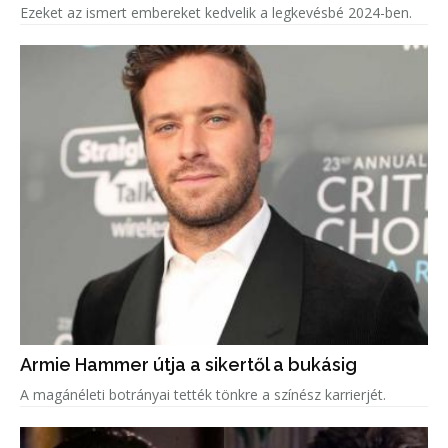
Ezeket az ismert embereket kedvelik a legkevésbé 2024-ben.
Armie Hammer útja a sikertől a bukásig
A magánéleti botrányai tették tönkre a színész karrierjét.