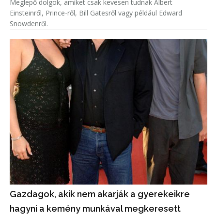
Meglepő dolgok, amiket csak kevesen tudnak Albert
Einsteinről, Prince-ről, Bill Gatesről vagy például Edward
Snowdenről.
Gazdagok, akik nem akarják a gyerekeikre
hagyni a kemény munkával megkeresett