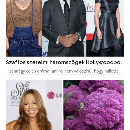
Szaftos szerelmi háromszögek Hollywoodból
Tizennégy celeb dráma, amiről nem valószínű, hogy hallottál.