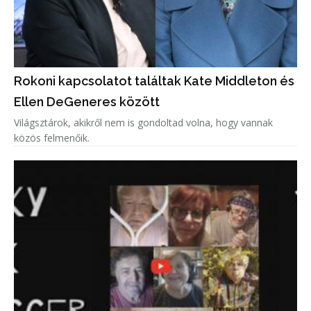
Rokoni kapcsolatot találtak Kate Middleton és
Ellen DeGeneres között
Világsztárok, akikről nem is gondoltad volna, hogy vannak
közös felmenőik.