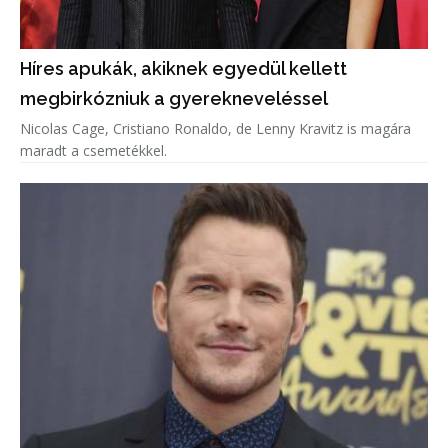
Híres apukák, akiknek egyedül kellett
megbirkózniuk a gyerekneveléssel
Nicolas Cage, Cristiano Ronaldo, de Lenny Kravitz is magára
maradt a csemetékkel.