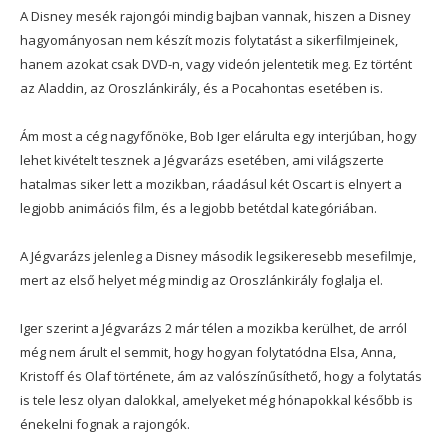
A Disney mesék rajongói mindig bajban vannak, hiszen a Disney
hagyományosan nem készít mozis folytatást a sikerfilmjeinek,
hanem azokat csak DVD-n, vagy videón jelentetik meg. Ez történt
az Aladdin, az Oroszlánkirály, és a Pocahontas esetében is.
Ám most a cég nagyfőnöke, Bob Iger elárulta egy interjúban, hogy
lehet kivételt tesznek a Jégvarázs esetében, ami világszerte
hatalmas siker lett a mozikban, ráadásul két Oscart is elnyert a
legjobb animációs film, és a legjobb betétdal kategóriában.
A Jégvarázs jelenleg a Disney második legsikeresebb mesefilmje,
mert az első helyet még mindig az Oroszlánkirály foglalja el.
Iger szerint a Jégvarázs 2 már télen a mozikba kerülhet, de arról
még nem árult el semmit, hogy hogyan folytatódna Elsa, Anna,
Kristoff és Olaf története, ám az valószínűsíthető, hogy a folytatás
is tele lesz olyan dalokkal, amelyeket még hónapokkal később is
énekelni fognak a rajongók.