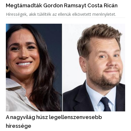
Megtámadták Gordon Ramsayt Costa Ricán
Hírességek, akik túlélték az ellenük elkövetett merényletet.
A nagyvilág húsz legellenszenvesebb
híressége