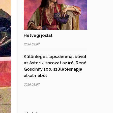
Hétvégi jóslat
2026.08.07
Különleges lapszámmal bővül
az Asterix-sorozat az író, René
Goscinny 100. születésnapja
alkalmából
2026.08.07