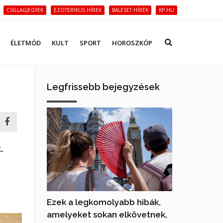
CSILLAGJEGYEK
EZOTERIKUS HÍREK
BALESET HÍREK
KP.HU
ÉLETMÓD
KULT
SPORT
HOROSZKÓP
Legfrissebb bejegyzések
.
Ezek a legkomolyabb hibák,
amelyeket sokan elkövetnek,