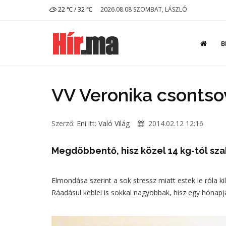
22 ℃ / 32 ℃
2026.08.08 SZOMBAT, LÁSZLÓ
B
VV Veronika csontso
Szerző:
Eni
itt:
Való Világ
2014.02.12 12:16
Megdöbbentő, hisz közel 14 kg-tól szab
Elmondása szerint a sok stressz miatt estek le róla ki
Ráadásul keblei is sokkal nagyobbak, hisz egy hónapj