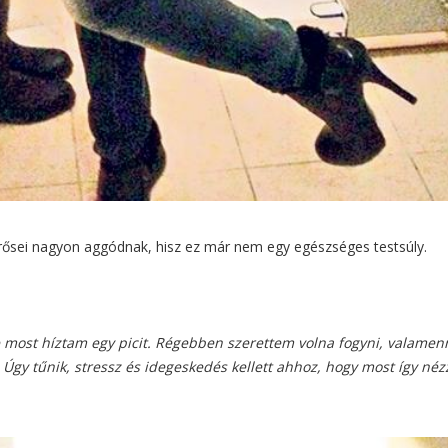
rősei nagyon aggódnak, hisz ez már nem egy egészséges testsúly.
de most híztam egy picit. Régebben szerettem volna fogyni, valamen
 Úgy tűnik, stressz és idegeskedés kellett ahhoz, hogy most így néz