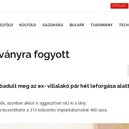
ÉPÍTÉSZET
ELFÖLD
KÜLFÖLD
GAZDASÁG
BULVÁR
TUDOMÁNY
TECH
ványra fogyott
adult meg az ex- villalakó pár hét leforgása alatt
lók, azonban akkor is aggasztóan néz ki a lány.
a kicseréltette a 310 köbcentis implantátumokat 400-asra.