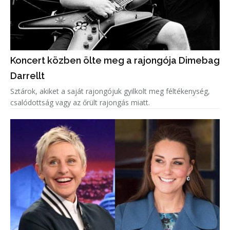
Koncert közben ölte meg a rajongója Dimebag
Darrellt
Sztárok, akiket a saját rajongójuk gyilkolt meg féltékenység,
csalódottság vagy az őrült rajongás miatt.