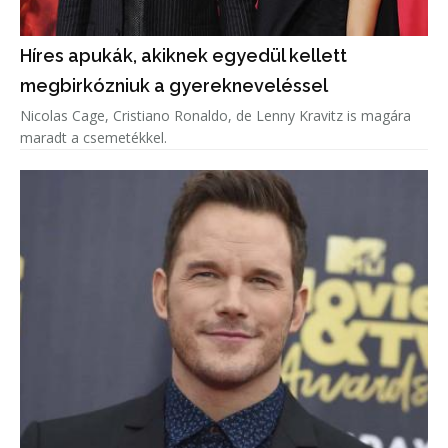
Híres apukák, akiknek egyedül kellett
megbirkózniuk a gyerekneveléssel
Nicolas Cage, Cristiano Ronaldo, de Lenny Kravitz is magára
maradt a csemetékkel.