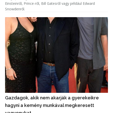
Einsteinről, Prince-ről, Bill Gatesről vagy például Edward
Snowdenről.
Gazdagok, akik nem akarják a gyerekeikre
hagyni a kemény munkával megkeresett
vagyonukat