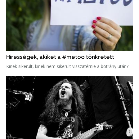
Hírességek, akiket a #metoo tönkretett
Kinek sikerült, kinek nem sikerült visszatérnie a botrány után?