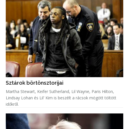
Sztárok börtönsztorijai
Martha Stewart, Keifer Sutherland, Lil Wayne, Paris Hilton,
Lindsay Lohan és Lil' Kim is beszélt a rácsok mögött töltött
időkről.