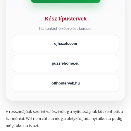
Kész típustervek
Ha konkrét elképzelést keresel:
ujhazak.com
puzzlehome.eu
otthontervek.hu
A rosszmájúak szerint valószínűleg a nyitottságnak köszönhetik a
harmóniát. Will nem cáfolta meg a pletykát, Jada nyilatkozta pedig
még fokozta is azt.