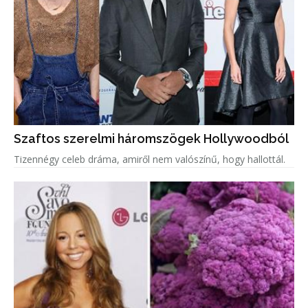
Szaftos szerelmi háromszögek Hollywoodból
Tizennégy celeb dráma, amiről nem valószínű, hogy hallottál.