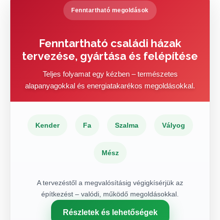
Fenntartható megoldások
Fenntartható családi házak
tervezése, gyártása és felépítése
Teljes folyamat egy kézben – természetes
alapanyagokkal és energiatakarékos megoldásokkal.
Kender
Fa
Szalma
Vályog
Mész
A tervezéstől a megvalósításig végigkísérjük az
építkezést – valódi, működő megoldásokkal.
Részletek és lehetőségek