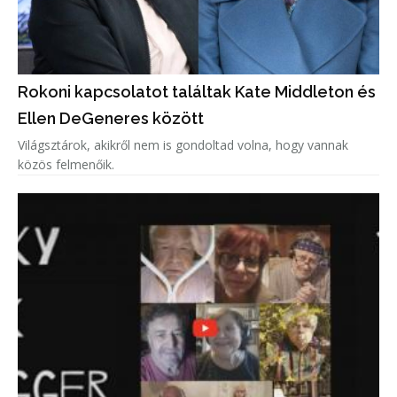
Rokoni kapcsolatot találtak Kate Middleton és
Ellen DeGeneres között
Világsztárok, akikről nem is gondoltad volna, hogy vannak
közös felmenőik.