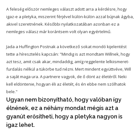
A feleség először nemleges választ adott arra a kérdésre, hogy
igaz-e a pletyka, miszerint férjével külön-külön azzal bújnak ágyba,
akivel szeretnének. Későbbi nyilatkozatában azonban ez a
nemleges válasz már korántsem volt olyan egyértelmű.
Jada a Huffington Postnak a következő sokat mondó kijelentést
tette a híresztelés kapcsán: "Mindig is azt mondtam Willnek, hogy
azt tesz, amit csak akar, mindaddig, amíg reggelente lelkiismeret-
furdalás nélkül a tükörbe tud nézni. Mert mindent együttvéve, Will
a saját maga ura. A partnere vagyok, de ő dönt az életéről. Neki
kell eldöntenie, hogyan éli az életét, és én ebbe nem szólhatok
bele."
Ugyan nem bizonyítható, hogy valóban így
élnének, ez a néhány mondat mégis azt a
gyanút erősítheti, hogy a pletyka nagyon is
igaz lehet.