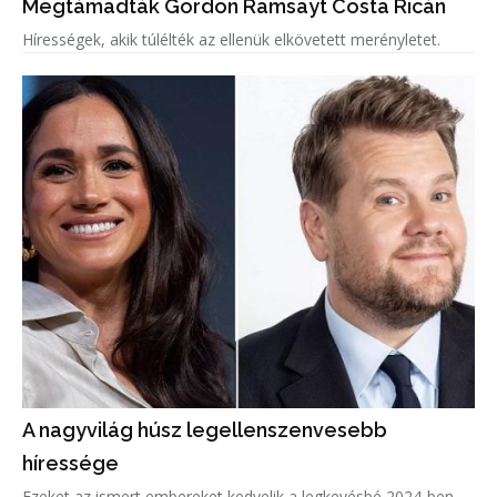
Megtámadták Gordon Ramsayt Costa Ricán
Hírességek, akik túlélték az ellenük elkövetett merényletet.
A nagyvilág húsz legellenszenvesebb
híressége
Ezeket az ismert embereket kedvelik a legkevésbé 2024-ben.