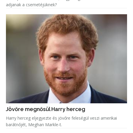
adjanak a csemetéjüknek?
Jövőre megnősül Harry herceg
Harry herceg eljegyezte és jövőre feleségül veszi amerikai
barátnőjét, Meghan Markle-t.