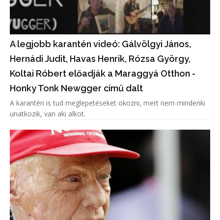
A legjobb karantén videó: Gálvölgyi János,
Hernádi Judit, Havas Henrik, Rózsa György,
Koltai Róbert előadják a Maraggyá Otthon -
Honky Tonk Newgger című dalt
A karantén is tud meglepetéseket okozni, mert nem mindenki
unatkozik, van aki alkot.