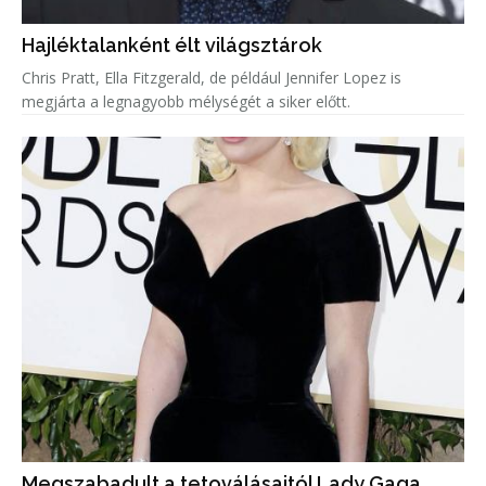
Hajléktalanként élt világsztárok
Chris Pratt, Ella Fitzgerald, de például Jennifer Lopez is
megjárta a legnagyobb mélységét a siker előtt.
Megszabadult a tetoválásaitól Lady Gaga