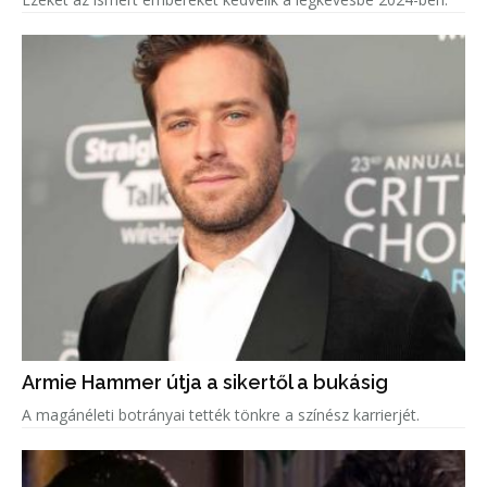
Armie Hammer útja a sikertől a bukásig
A magánéleti botrányai tették tönkre a színész karrierjét.