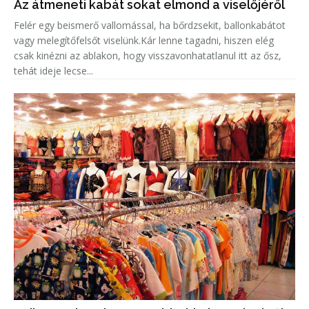
Az átmeneti kabát sokat elmond a viselőjéről
Felér egy beismerő vallomással, ha bőrdzsekit, ballonkabátot
vagy melegítőfelsőt viselünk.Kár lenne tagadni, hiszen elég
csak kinézni az ablakon, hogy visszavonhatatlanul itt az ősz,
tehát ideje lecse...