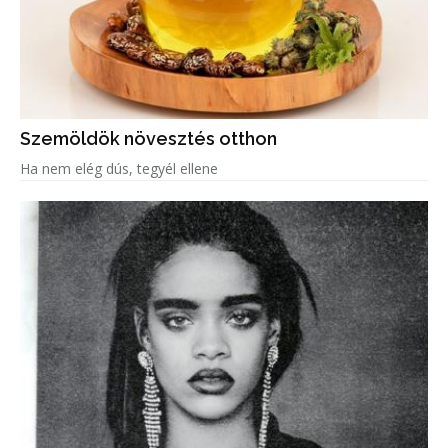
Szemöldök növesztés otthon
Ha nem elég dús, tegyél ellene