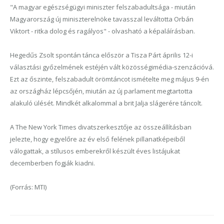
"A magyar egészségügyi miniszter felszabadultsága - miután
Magyarország új miniszterelnöke tavasszal leváltotta Orbán
Viktort - ritka dolog és ragályos" - olvasható a képaláírásban.
Hegedűs Zsolt spontán tánca először a Tisza Párt április 12-i
választási győzelmének estéjén vált közösségimédia-szenzációvá.
Ezt az őszinte, felszabadult örömtáncot ismételte meg május 9-én
az országház lépcsőjén, miután az új parlament megtartotta
alakuló ülését. Mindkét alkalommal a brit Jalja slágerére táncolt.
A The New York Times divatszerkesztője az összeállításban
jelezte, hogy egyelőre az év első felének pillanatképeiből
válogattak, a stílusos emberekről készült éves listájukat
decemberben fogják kiadni.
(Forrás: MTI)