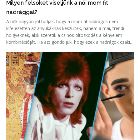
Milyen felsőket viseljünk a női mom fit
nadrággal?
A nők nagyon jól tudják, hogy a mom fit nadrágok nem
kifejezetten az anyukáknak készültek, hanem a mai, trendi
hölgyeknek, akik szeretik a csinos öltözködés a kényelem
kombinációját. Ha azt gondoljuk, hogy ezek a nadrágok csakis
a fiatalabb korosztálynak készülnek, akkor tévedünk, hiszen
minden koro