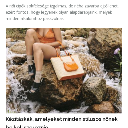
A női cipők sokfélesége izgalmas, de néha zavarba ejtő lehet,
ezért fontos, hogy legyenek olyan alapdarabjaink, melyek
minden alkalomhoz passzolnak.
Kézitáskák, amelyeket minden stílusos nőnek
be kell szereznie