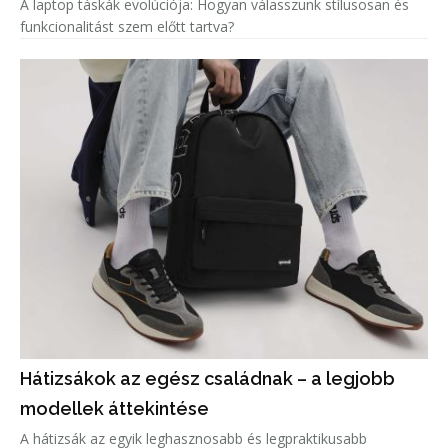
A laptop táskák evolúciója: Hogyan válasszunk stílusosan és
funkcionalitást szem előtt tartva?
Hátizsákok az egész családnak – a legjobb
modellek áttekintése
A hátizsák az egyik leghasznosabb és legpraktikusabb