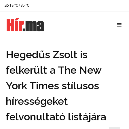
18 ℃ / 35 ℃
Hegedűs Zsolt is
felkerült a The New
York Times stílusos
hírességeket
felvonultató listájára