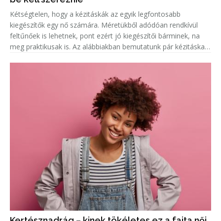
Kétségtelen, hogy a kézitáskák az egyik legfontosabb
kiegészítők egy nő számára. Méretükből adódóan rendkívül
feltűnőek is lehetnek, pont ezért jó kiegészítői bárminek, na
meg praktikusak is. Az alábbiakban bemutatunk pár kézitáska-
és strandtáskatípust, ami sosem fog kimenni a divatból, ezért
bátra
Kertésznadrág – kinek tökéletes ez a fajta női