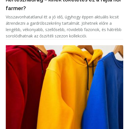
farmer?
Visszavonhatatlanul itt a jó idő, úgyhogy éppen aktuális kicsit
átrendezni a gardróbszekrény tartalmát. Jöhetnek előre a
lengébb, vékonyabb, szellősebb, rövidebb fazonok, és hátrébb
sorolódhatnak az őszi/téli szezon kollekciói.