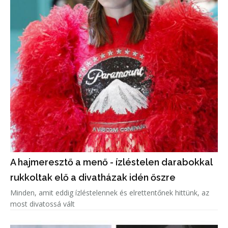
A hajmeresztő a menő - ízléstelen darabokkal
rukkoltak elő a divatházak idén őszre
Minden, amit eddig ízléstelennek és elrettentőnek hittünk, az
most divatossá vált