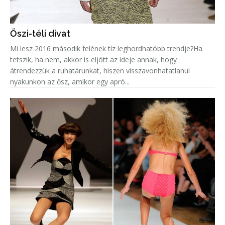
Őszi-téli divat
Mi lesz 2016 második felének tíz leghordhatóbb trendje?Ha
tetszik, ha nem, akkor is eljött az ideje annak, hogy
átrendezzük a ruhatárunkat, hiszen visszavonhatatlanul
nyakunkon az ősz, amikor egy apró...