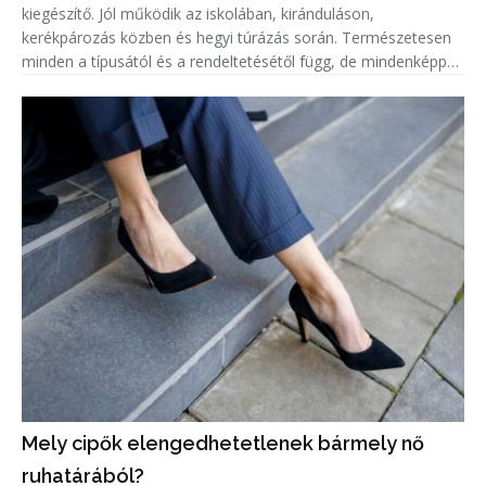
kiegészítő. Jól működik az iskolában, kiránduláson,
kerékpározás közben és hegyi túrázás során. Természetesen
minden a típusától és a rendeltetésétől függ, de mindenképpen
érdemes hátizsákokkal ellátni az egész családot. Nézzük, kinél
mi válhat be
Mely cipők elengedhetetlenek bármely nő
ruhatárából?