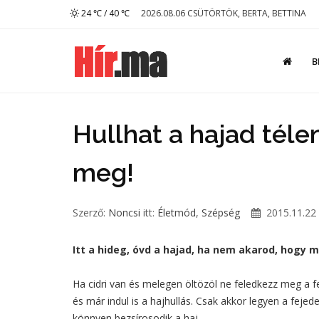
24 ℃ / 40 ℃
2026.08.06 CSÜTÖRTÖK, BERTA, BETTINA
B
Hullhat a hajad téle
meg!
Szerző:
Noncsi
itt:
Életmód
,
Szépség
2015.11.22 
Itt a hideg, óvd a hajad, ha nem akarod, hogy m
Ha cidri van és melegen öltözöl ne feledkezz meg a 
és már indul is a hajhullás. Csak akkor legyen a fejed
könnyen bezsírosodik a haj.