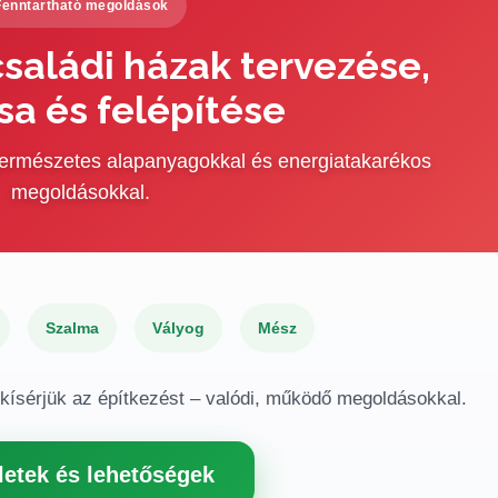
Fenntartható megoldások
saládi házak tervezése,
sa és felépítése
 természetes alapanyagokkal és energiatakarékos
megoldásokkal.
Szalma
Vályog
Mész
gkísérjük az építkezést – valódi, működő megoldásokkal.
letek és lehetőségek