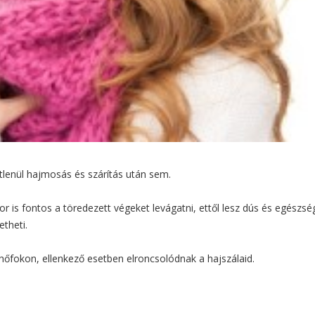
etlenül hajmosás és szárítás után sem.
r is fontos a töredezett végeket levágatni, ettől lesz dús és egészsé
etheti.
hőfokon, ellenkező esetben elroncsolódnak a hajszálaid.