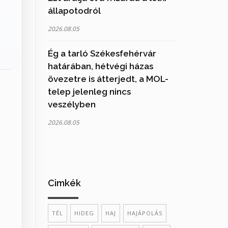
állapotodról
2026.08.05
Ég a tarló Székesfehérvár
határában, hétvégi házas
övezetre is átterjedt, a MOL-
telep jelenleg nincs
veszélyben
2026.08.05
Cimkék
TÉL
HIDEG
HAJ
HAJÁPOLÁS