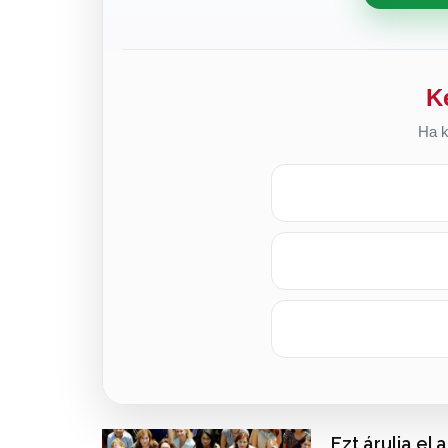
K
Ha k
Ezt árulja el 