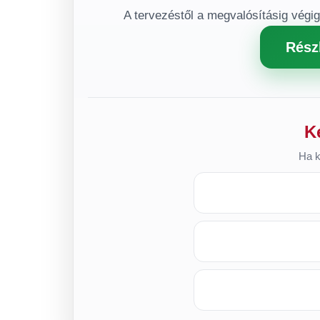
A tervezéstől a megvalósításig végi
Rész
K
Ha k