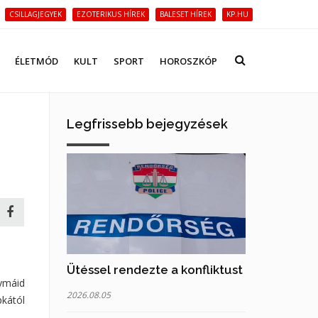
CSILLAGJEGYEK
EZOTERIKUS HÍREK
BALESET HÍREK
KP.HU
ÉLETMÓD
KULT
SPORT
HOROSZKÓP
Legfrissebb bejegyzések
Ütéssel rendezte a konfliktust
gymáid
2026.08.05
pkától