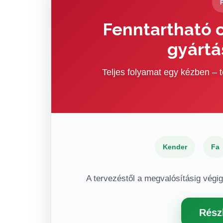
Fenntartható c
gyártá
Teljes folyamat egy kézben –
Kender
Fa
A tervezéstől a megvalósításig végi
Rész