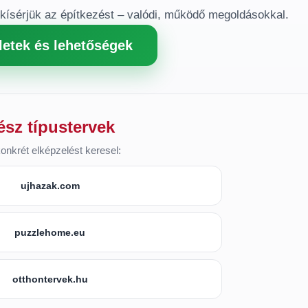
gkísérjük az építkezést – valódi, működő megoldásokkal.
letek és lehetőségek
ész típustervek
onkrét elképzelést keresel:
ujhazak.com
puzzlehome.eu
otthontervek.hu