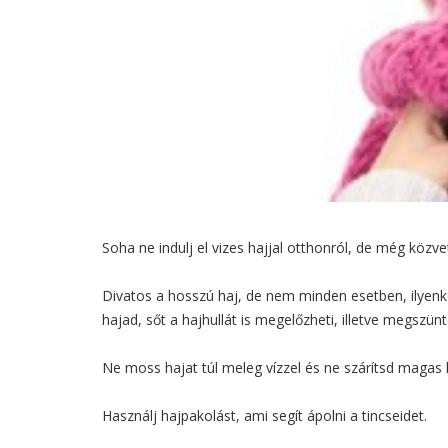
Soha ne indulj el vizes hajjal otthonról, de még közv
Divatos a hosszú haj, de nem minden esetben, ilyenko
hajad, sőt a hajhullát is megelőzheti, illetve megszünt
Ne moss hajat túl meleg vízzel és ne szárítsd magas 
Használj hajpakolást, ami segít ápolni a tincseidet.