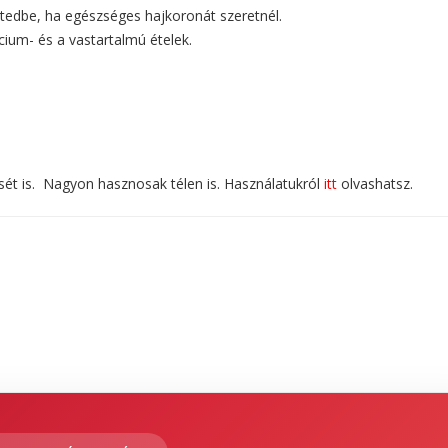
etedbe, ha egészséges hajkoronát szeretnél.
lcium- és a vastartalmú ételek.
ését is. Nagyon hasznosak télen is. Használatukról
itt
olvashatsz.