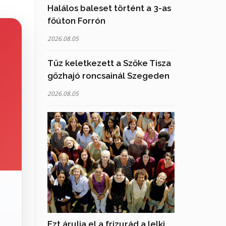
Halálos baleset történt a 3-as
főúton Forrón
2026.08.05
Tűz keletkezett a Szőke Tisza
gőzhajó roncsainál Szegeden
2026.08.05
Ezt árulja el a frizurád a lelki