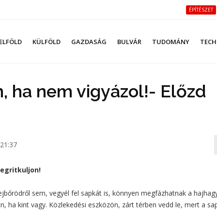
ÉPÍTÉSZET
ELFÖLD
KÜLFÖLD
GAZDASÁG
BULVÁR
TUDOMÁNY
TECH
n, ha nem vigyázol!- Előzd
21:37
egritkuljon!
fejbőrödről sem, vegyél fel sapkát is, könnyen megfázhatnak a hajha
en, ha kint vagy. Közlekedési eszközön, zárt térben vedd le, mert a sa