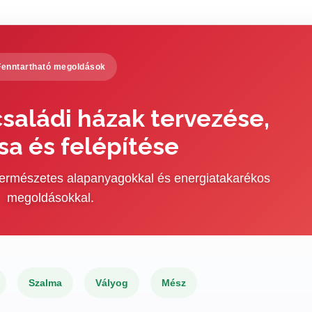
Fenntartható megoldások
saládi házak tervezése,
sa és felépítése
 természetes alapanyagokkal és energiatakarékos
megoldásokkal.
Szalma
Vályog
Mész