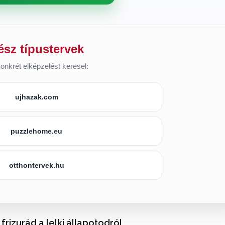
ész típustervek
onkrét elképzelést keresel:
ujhazak.com
puzzlehome.eu
otthontervek.hu
a frizurád a lelki állapotodról