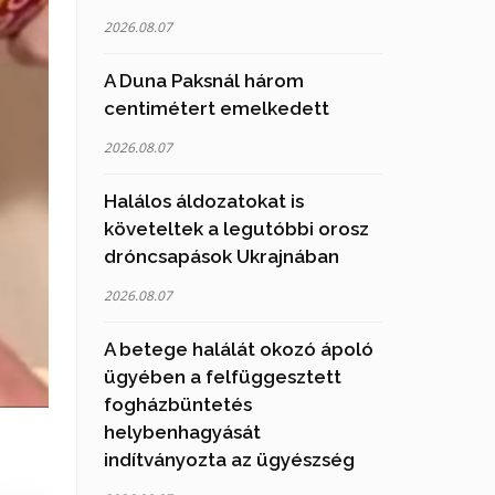
2026.08.07
A Duna Paksnál három
centimétert emelkedett
2026.08.07
Halálos áldozatokat is
követeltek a legutóbbi orosz
dróncsapások Ukrajnában
2026.08.07
A betege halálát okozó ápoló
ügyében a felfüggesztett
fogházbüntetés
helybenhagyását
indítványozta az ügyészség