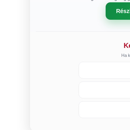
Rész
K
Ha k