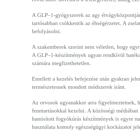
A GLP–1-gyógyszerek az agy étvágyközpontjára h
tartósabban csökkentik az éhségérzetet. A zsel
befolyásolni.
A szakemberek szerint nem véletlen, hogy egyre
A GLP–1-készítmények ugyan rendkívül hatékon
számára megfizethetetlen.
Emellett a kezelés befejezése után gyakran jele
természetesnek mondott módszerek iránt.
Az orvosok ugyanakkor arra figyelmeztetnek, h
fenntartásokkal kezelni. A közösségi médiába
hamisított fogyókúrás készítmények is egyre n
használata komoly egészségügyi kockázatot jele