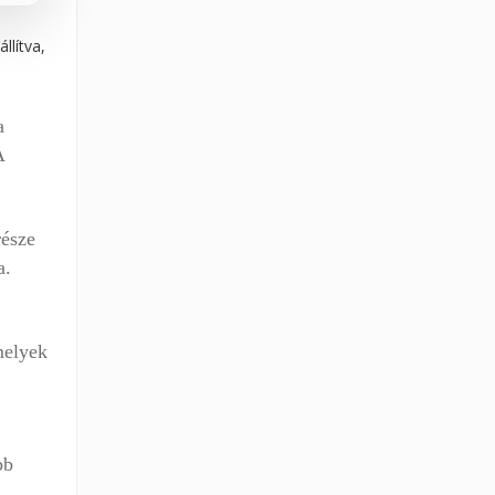
llítva,
a
A
része
a.
melyek
bb