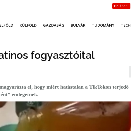
ÉPÍTÉSZET
ELFÖLD
KÜLFÖLD
GAZDASÁG
BULVÁR
TUDOMÁNY
TECH
tinos fogyasztóital
magyarázta el, hogy miért hatástalan a TikTokon terjedő
ként” emlegetnek.