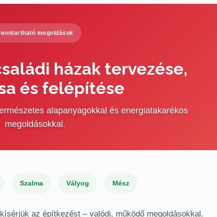
Fenntartható megoldások
saládi házak tervezése,
sa és felépítése
 természetes alapanyagokkal és energiatakarékos
megoldásokkal.
Szalma
Vályog
Mész
gkísérjük az építkezést – valódi, működő megoldásokkal.