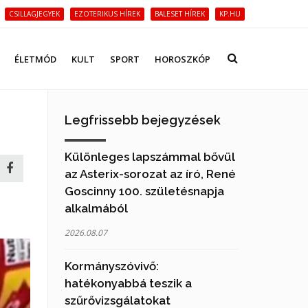
CSILLAGJEGYEK
EZOTERIKUS HÍREK
BALESET HÍREK
KP.HU
ÉLETMÓD
KULT
SPORT
HOROSZKÓP
Legfrissebb bejegyzések
Különleges lapszámmal bővül
az Asterix-sorozat az író, René
Goscinny 100. születésnapja
alkalmából
2026.08.07
Kormányszóvivő:
hatékonyabbá teszik a
szűrővizsgálatokat