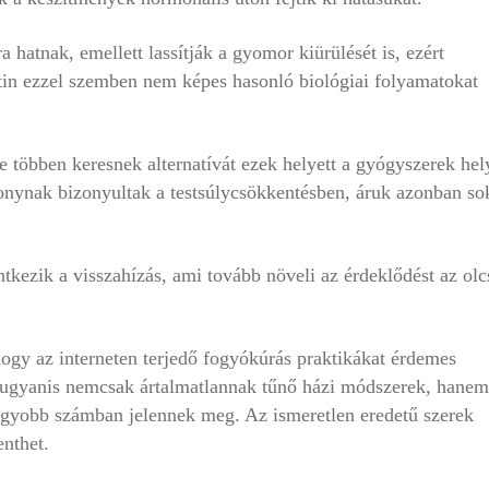
atnak, emellett lassítják a gyomor kiürülését is, ezért
atin ezzel szemben nem képes hasonló biológiai folyamatokat
 többen keresnek alternatívát ezek helyett a gyógyszerek hely
ynak bizonyultak a testsúlycsökkentésben, áruk azonban so
ntkezik a visszahízás, ami tovább növeli az érdeklődést az ol
ogy az interneten terjedő fogyókúrás praktikákat érdemes
n ugyanis nemcsak ártalmatlannak tűnő házi módszerek, hanem
agyobb számban jelennek meg. Az ismeretlen eredetű szerek
nthet.