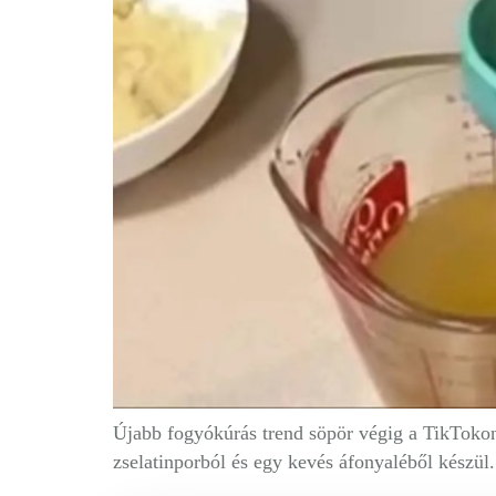
Újabb fogyókúrás trend söpör végig a TikToko
zselatinporból és egy kevés áfonyaléből készül.