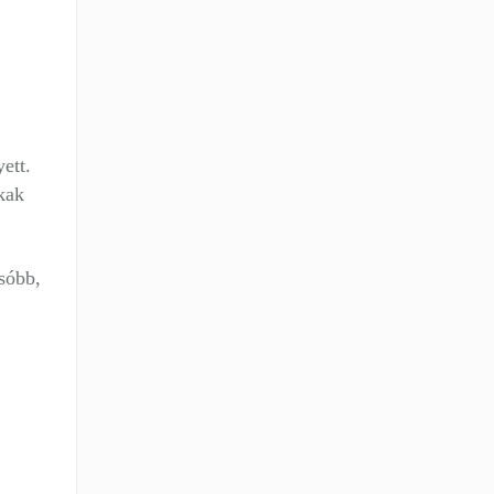
ett.
kak
csóbb,