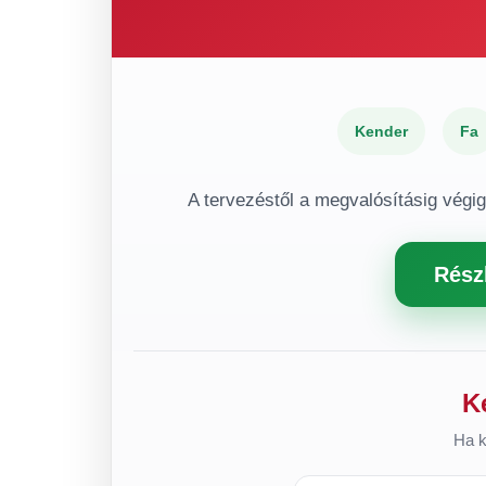
Kender
Fa
A tervezéstől a megvalósításig végi
Rész
K
Ha k