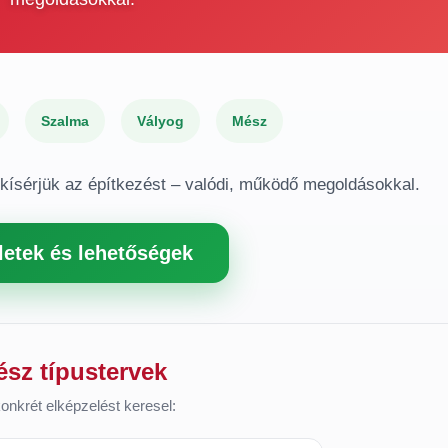
Szalma
Vályog
Mész
gkísérjük az építkezést – valódi, működő megoldásokkal.
letek és lehetőségek
ész típustervek
onkrét elképzelést keresel: