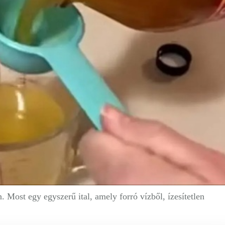
n.
Most
egy egyszerű ital, amely forró vízből, ízesítetlen