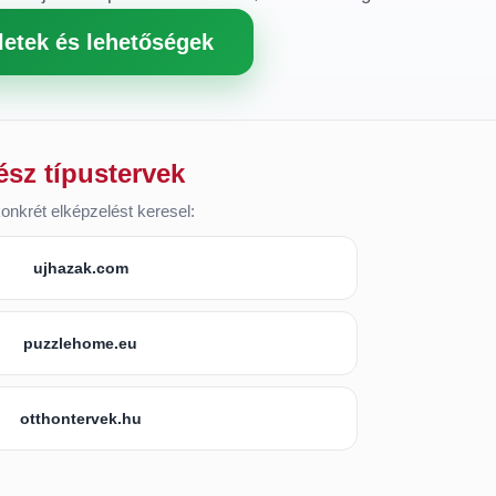
letek és lehetőségek
ész típustervek
onkrét elképzelést keresel:
ujhazak.com
puzzlehome.eu
otthontervek.hu