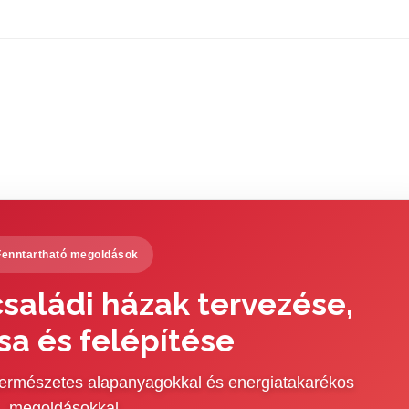
Fenntartható megoldások
saládi házak tervezése,
sa és felépítése
 természetes alapanyagokkal és energiatakarékos
megoldásokkal.