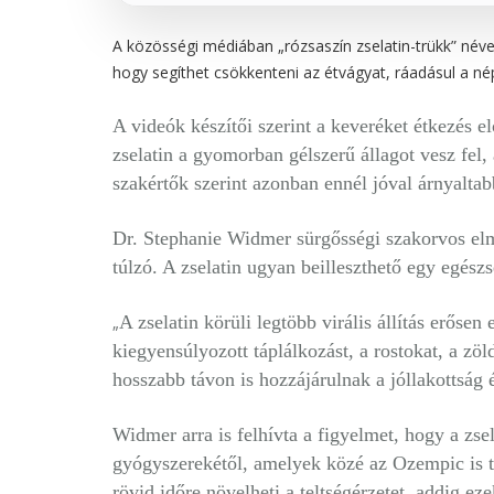
A közösségi médiában „rózsaszín zselatin-trükk” néve
hogy segíthet csökkenteni az étvágyat, ráadásul a n
A videók készítői szerint a keveréket étkezés el
zselatin a gyomorban gélszerű állagot vesz fel,
szakértők szerint azonban ennél jóval árnyaltab
Dr. Stephanie Widmer sürgősségi szakorvos elmo
túlzó. A zselatin ugyan beilleszthető egy egés
A zselatin körüli legtöbb virális állítás erősen
„
kiegyensúlyozott táplálkozást, a rostokat, a zö
hosszabb távon is hozzájárulnak a jóllakottság
Widmer arra is felhívta a figyelmet, hogy a z
gyógyszerekétől, amelyek közé az Ozempic is ta
rövid időre növelheti a teltségérzetet, addig ez