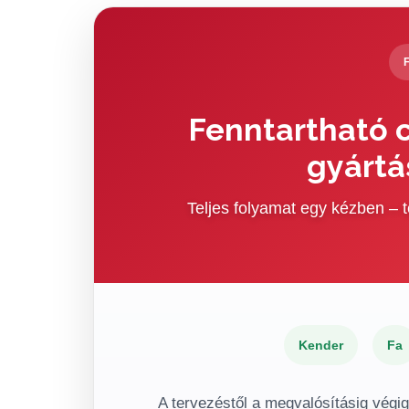
Fenntartható c
gyártá
Teljes folyamat egy kézben –
Kender
Fa
A tervezéstől a megvalósításig végi