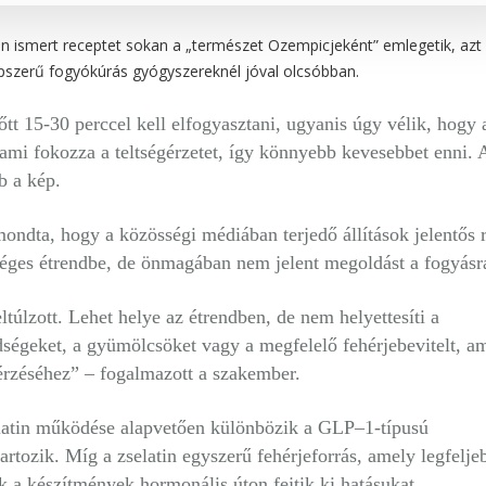
n ismert receptet sokan a „természet Ozempicjeként” emlegetik, azt á
épszerű fogyókúrás gyógyszereknél jóval olcsóbban.
őtt 15-30 perccel kell elfogyasztani, ugyanis úgy vélik, hogy 
 ami fokozza a teltségérzetet, így könnyebb kevesebbet enni. 
b a kép.
ndta, hogy a közösségi médiában terjedő állítások jelentős 
zséges étrendbe, de önmagában nem jelent megoldást a fogyásr
 eltúlzott. Lehet helye az étrendben, de nem helyettesíti a
ldségeket, a gyümölcsöket vagy a megfelelő fehérjebevitelt, a
 érzéséhez” – fogalmazott a szakember.
selatin működése alapvetően különbözik a GLP–1-típusú
rtozik. Míg a zselatin egyszerű fehérjeforrás, amely legfelje
ek a készítmények hormonális úton fejtik ki hatásukat.