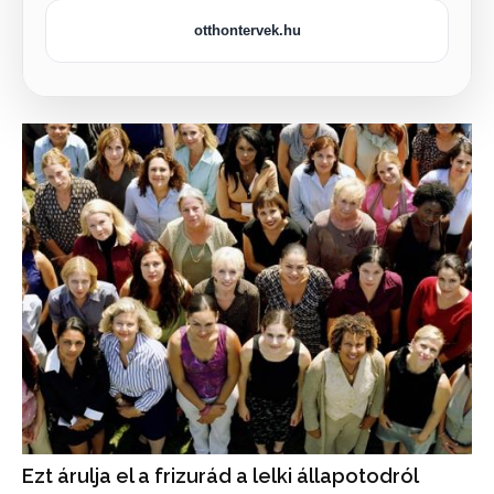
otthontervek.hu
Ezt árulja el a frizurád a lelki állapotodról