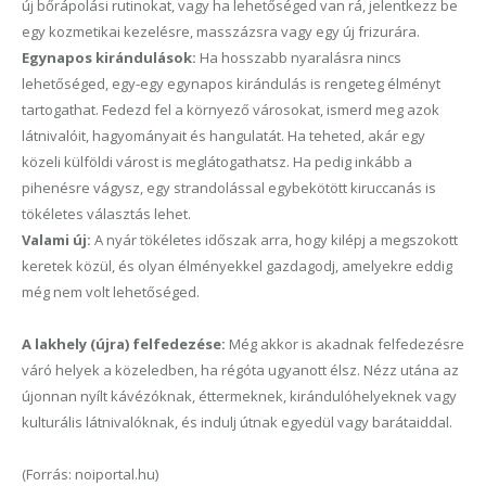
új bőrápolási rutinokat, vagy ha lehetőséged van rá, jelentkezz be
egy kozmetikai kezelésre, masszázsra vagy egy új frizurára.
Egynapos kirándulások:
Ha hosszabb nyaralásra nincs
lehetőséged, egy-egy egynapos kirándulás is rengeteg élményt
tartogathat. Fedezd fel a környező városokat, ismerd meg azok
látnivalóit, hagyományait és hangulatát. Ha teheted, akár egy
közeli külföldi várost is meglátogathatsz. Ha pedig inkább a
pihenésre vágysz, egy strandolással egybekötött kiruccanás is
tökéletes választás lehet.
Valami új:
A nyár tökéletes időszak arra, hogy kilépj a megszokott
keretek közül, és olyan élményekkel gazdagodj, amelyekre eddig
még nem volt lehetőséged.
A lakhely (újra) felfedezése
:
Még akkor is akadnak felfedezésre
váró helyek a közeledben, ha régóta ugyanott élsz. Nézz utána az
újonnan nyílt kávézóknak, éttermeknek, kirándulóhelyeknek vagy
kulturális látnivalóknak, és indulj útnak egyedül vagy barátaiddal.
(Forrás: noiportal.hu)