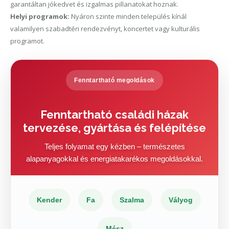
garantáltan jókedvet és izgalmas pillanatokat hoznak.
Helyi programok:
Nyáron szinte minden település kínál
valamilyen szabadtéri rendezvényt, koncertet vagy kulturális
programot.
Fenntartható megoldások
Fenntartható családi házak
tervezése, gyártása és felépítése
Teljes folyamat egy kézben – természetes
alapanyagokkal és energiatakarékos megoldásokkal.
Kender
Fa
Szalma
Vályog
Mész