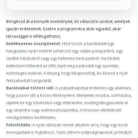
Böngészd át a környék eseményeit, és válaszd ki azokat, amelyek
igazán érdekelnek. Ezekre a programokra akár egyedül, akár
társasággal is ellátogathatsz.
Emlékezetes összejövetel:
Hívd össze a barátaidat egy
hangulatos nyári estére! Lehet szó egy vidám pizsipartiról, egy
lazább házibuliról vagy egy kellemes kerti partiról. Ha inkább
kettesben töltenéd az időt, lepd meg a párodat egy spontán,
különleges estével. A lényeg, hogy kikapcsolódj, és élvezd a nyár
felszabadult hangulatát.
Barátokkal töltött idő:
A szabadnapokat érdemes úgy alakítani,
hogy jusson idő a közös élményekre. Menjetek moziba, színházba,
üljetek be egy kávézóba vagy étterembe, esetleg látogassatok el
egy strandra vagy wellnessközpontba. A közösen eltöltött idő
mindig értékes befektetés.
Feltöltődés:
A nyári időszak remek alkalom arra, hogy egy kicsit
önmagaddal is foglalkozz. Tarts otthoni szépségnapokat, próbálj ki