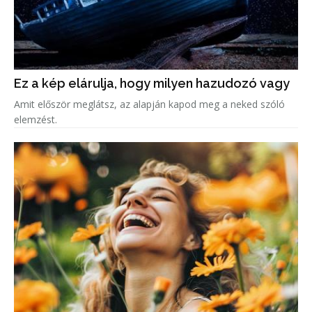
Ez a kép elárulja, hogy milyen hazudozó vagy
Amit először meglátsz, az alapján kapod meg a neked szóló
elemzést.