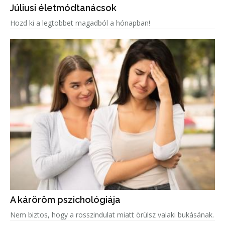
Júliusi életmódtanácsok
Hozd ki a legtöbbet magadból a hónapban!
A káröröm pszichológiája
Nem biztos, hogy a rosszindulat miatt örülsz valaki bukásának.