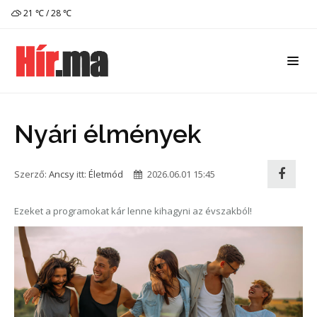
21 ℃ / 28 ℃
Nyári élmények
Szerző:
Ancsy
itt:
Életmód
2026.06.01 15:45
Ezeket a programokat kár lenne kihagyni az évszakból!