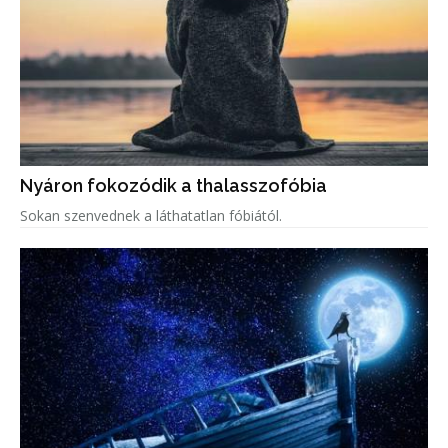
Nyáron fokozódik a thalasszofóbia
Sokan szenvednek a láthatatlan fóbiától.