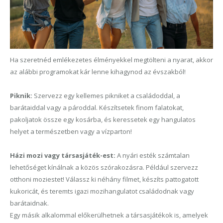
Ha szeretnéd emlékezetes élményekkel megtölteni a nyarat, akkor
az alábbi programokat kár lenne kihagynod az évszakból!
Piknik:
Szervezz egy kellemes pikniket a családoddal, a
barátaiddal vagy a pároddal. Készítsetek finom falatokat,
pakoljatok össze egy kosárba, és keressetek egy hangulatos
helyet a természetben vagy a vízparton!
Házi mozi vagy társasjáték-est:
A nyári esték számtalan
lehetőséget kínálnak a közös szórakozásra. Például szervezz
otthoni moziestet! Válassz ki néhány filmet, készíts pattogatott
kukoricát, és teremts igazi mozihangulatot családodnak vagy
barátaidnak.
Egy másik alkalommal előkerülhetnek a társasjátékok is, amelyek