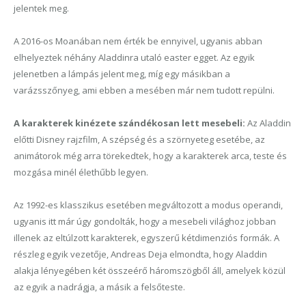
jelentek meg.
A 2016-os Moanában nem érték be ennyivel, ugyanis abban
elhelyeztek néhány Aladdinra utaló easter egget. Az egyik
jelenetben a lámpás jelent meg, míg egy másikban a
varázsszőnyeg, ami ebben a mesében már nem tudott repülni.
A karakterek kinézete szándékosan lett mesebeli:
Az Aladdin
előtti Disney rajzfilm, A szépség és a szörnyeteg esetébe, az
animátorok még arra törekedtek, hogy a karakterek arca, teste és
mozgása minél élethűbb legyen.
Az 1992-es klasszikus esetében megváltozott a modus operandi,
ugyanis itt már úgy gondolták, hogy a mesebeli világhoz jobban
illenek az eltúlzott karakterek, egyszerű kétdimenziós formák. A
részleg egyik vezetője, Andreas Deja elmondta, hogy Aladdin
alakja lényegében két összeérő háromszögből áll, amelyek közül
az egyik a nadrágja, a másik a felsőteste.