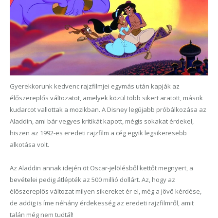
Gyerekkorunk kedvenc rajzfilmjei egymás után kapják az
élőszereplős változatot, amelyek közül több sikert
aratott, mások
kudarcot vallottak
a mozikban. A Disney legújabb próbálkozása az
Aladdin, ami bár vegyes kritikát kapott, mégis sokakat
érdekel,
hiszen az 1992-es eredeti raj
z
film a cég egyik legsikeresebb
alkotása volt.
Az Aladdin annak idején
öt Oscar-jelölésből kettőt megnyert, a
bevételei pedig átlépték az 500 millió dollárt. Az, hogy az
élőszereplős változat milyen sikereket ér el, még a jövő kérdése,
de addig is íme néhány érdekesség az eredeti rajzfilmről, amit
talán még nem tudtál!