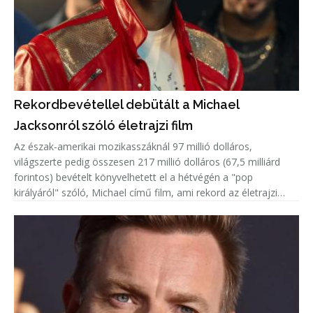
Rekordbevétellel debütált a Michael
Jacksonról szóló életrajzi film
Az észak-amerikai mozikasszáknál 97 millió dolláros,
világszerte pedig összesen 217 millió dolláros (67,5 milliárd
forintos) bevételt könyvelhetett el a hétvégén a "pop
királyáról" szóló, Michael című film, ami rekord az életrajzi
alkotások mezőnyében.