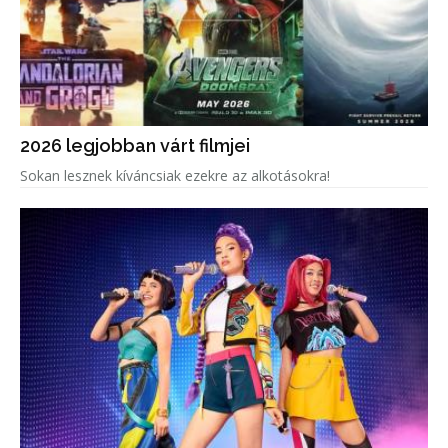
2026 legjobban várt filmjei
Sokan lesznek kíváncsiak ezekre az alkotásokra!