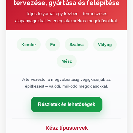
tervezése, gyártása és felépítése
Teljes folyamat egy kézben – természetes
alapanyagokkal és energiatakarékos megoldásokkal.
Kender
Fa
Szalma
Vályog
Mész
A tervezéstől a megvalósításig végigkísérjük az
építkezést – valódi, működő megoldásokkal.
Részletek és lehetőségek
Kész típustervek