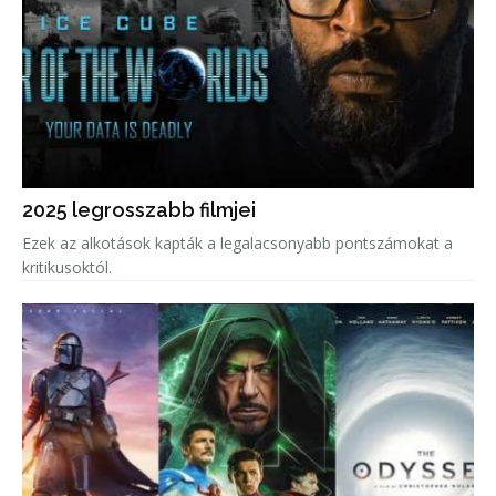
2025 legrosszabb filmjei
Ezek az alkotások kapták a legalacsonyabb pontszámokat a
kritikusoktól.