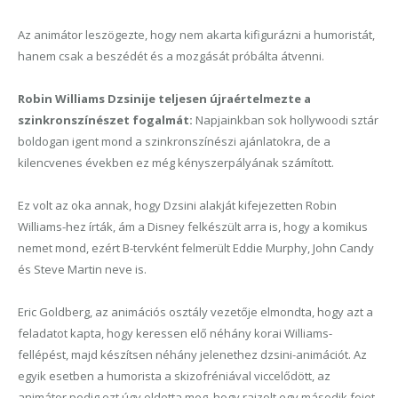
Az animátor leszögezte, hogy nem akarta kifigurázni a humoristát,
hanem csak a beszédét és a mozgását próbálta átvenni.
Robin Williams Dzsinije teljesen újraértelmezte a
szinkronszínészet fogalmát:
Napjainkban sok hollywoodi sztár
boldogan igent mond a szinkronszínészi ajánlatokra, de a
kilencvenes években ez még kényszerpályának számított.
Ez volt az oka annak, hogy Dzsini alakját kifejezetten Robin
Williams-hez írták, ám a Disney felkészült arra is, hogy a komikus
nemet mond, ezért B-tervként felmerült Eddie Murphy, John Candy
és Steve Martin neve is.
Eric Goldberg, az animációs osztály vezetője elmondta, hogy azt a
feladatot kapta, hogy keressen elő néhány korai Williams-
fellépést, majd készítsen néhány jelenethez dzsini-animációt. Az
egyik esetben a humorista a skizofréniával viccelődött, az
animátor pedig ezt úgy oldotta meg, hogy rajzolt egy második fejet