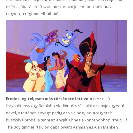
ezért a Jóbarát című számhoz tartozó jelenetben, például a
ringben, a régi modell látható.
Eredetileg teljesen más története lett volna:
Az első
forgatókönyv egy fiatalabb Aladdinról szólt, akit az anyja egyedül
nevel, a történet lényege pedig az volt, hogy az utcagyerek
büszkévé próbálja tenni az anyját. Ehhez a koncepcióhoz Proud Of
The Boy címmel írt külön dalt Howard Ashman és Alan Menken.