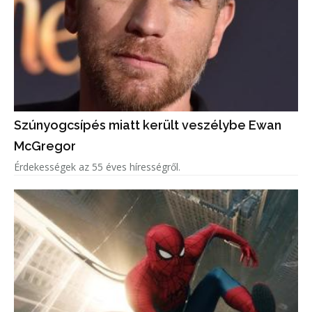
Szúnyogcsípés miatt került veszélybe Ewan
McGregor
Érdekességek az 55 éves hírességről.