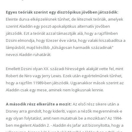
Egyes teóriák szerint egy disztópikus jövőben játszódik:
Eleinte durva elképzelésnek tűnhet, de léteznek teóriák, amelyek
szerint Aladdin egy poszt-apokaliptikus alternatív jövőben
játszódik. Ezt a teóriát azzal támasztják alá, hogy a rajzfilmben
Dzsini elmondja, hogy tízezer éve várta, hogy valaki kiszabadítsa a
lámpásból, majd később „túlságosan harmadik századinak”
nevezi Aladdin ruhatárát.
Emellett Dzsini olyan XX. századi hírességek alakját vette fel, mint
Robert de Niro vagy Jerry Lewis. Ezek után egyértelműnek tűnhet,
hogy a rajzfilm 11989-ben játszódik. Ugyanakkor mások szerint az
Aladdin csak egy mese, aminek nem logikusnak lennie.
A második rész elkerülte a mozit:
Az első rész sikere után a
Disney arra gondolt, hogy kideríti, vajon a nézők megvennének-e
egy olyan folytatást, amit nem mutatnak be a mozikban? Az 1994-
ben megjelent Aladdin 2. - Aladdin és Jafar azt bizonyította, hogy a