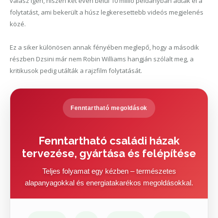
válasz igen, hiszen két éven belül 10 millió példányban adták el a
folytatást, ami bekerült a húsz legkeresettebb videós megjelenés
közé.
Ez a siker különösen annak fényében meglepő, hogy a második
részben Dzsini már nem Robin Williams hangján szólalt meg, a
kritikusok pedig utálták a rajzfilm folytatását.
Fenntartható megoldások
Fenntartható családi házak
tervezése, gyártása és felépítése
Teljes folyamat egy kézben – természetes
alapanyagokkal és energiatakarékos megoldásokkal.