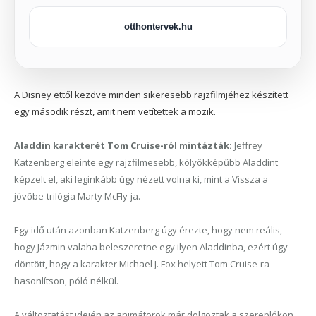
otthontervek.hu
A Disney ettől kezdve minden sikeresebb rajzfilmjéhez készített
egy második részt, amit nem vetítettek a mozik.
Aladdin karakterét Tom Cruise-ról mintázták:
Jeffrey
Katzenberg eleinte egy rajzfilmesebb, kölyökképűbb Aladdint
képzelt el, aki leginkább úgy nézett volna ki, mint a Vissza a
jövőbe-trilógia Marty McFly-ja.
Egy idő után azonban Katzenberg úgy érezte, hogy nem reális,
hogy Jázmin valaha beleszeretne egy ilyen Aladdinba, ezért úgy
döntött, hogy a karakter Michael J. Fox helyett Tom Cruise-ra
hasonlítson, póló nélkül.
A változtatást idején az animátorok már dolgoztak a szereplőkön,