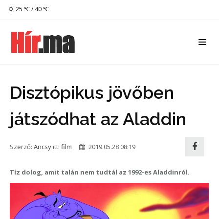
25 ℃ / 40 ℃
Disztópikus jövőben
játszódhat az Aladdin
Szerző:
Ancsy
itt:
film
2019.05.28 08:19
Tíz dolog, amit talán nem tudtál az 1992-es Aladdinról.