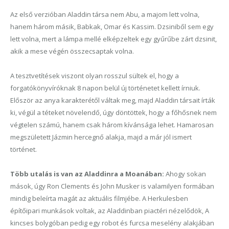
Az első verzióban Aladdin társa nem Abu, a majom lett volna,
hanem három másik, Babkak, Omar és Kassim. Dzsiniből sem egy
lett volna, mert a lámpa mellé elképzeltek egy gyűrűbe zárt dzsinit,
akik a mese végén összecsaptak volna.
A tesztvetítések viszont olyan rosszul sültek el, hogy a
forgatókönyvíróknak 8 napon belül új történetet kellett írniuk.
Először az anya karakterétől váltak meg, majd Aladdin társait írták
ki, végül a téteket növelendő, úgy döntöttek, hogy a főhősnek nem
végtelen számú, hanem csak három kívánsága lehet. Hamarosan
megszületett Jázmin hercegnő alakja, majd a már jól ismert
történet.
Több utalás is van az Aladdinra a Moanában:
Ahogy sokan
mások, úgy Ron Clements és John Musker is valamilyen formában
mindig beleírta magát az aktuális filmjébe. A Herkulesben
építőipari munkások voltak, az Aladdinban piactéri nézelődök, A
kincses bolygóban pedig egy robot és furcsa meselény alakjában