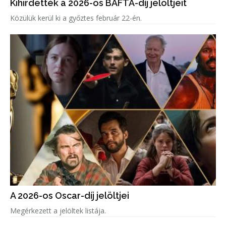
Kihirdették a 2026-os BAFTA-díj jelöltjeit
Közülük kerül ki a győztes február 22-én.
A 2026-os Oscar-díj jelöltjei
Megérkezett a jelöltek listája.