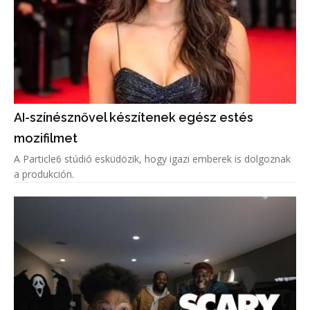
AI-színésznővel készítenek egész estés
mozifilmet
A Particle6 stúdió esküdözik, hogy igazi emberek is dolgoznak
a produkción.