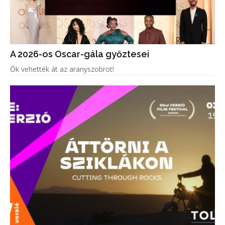
A 2026-os Oscar-gála győztesei
Ők vehették át az aranyszobrot!