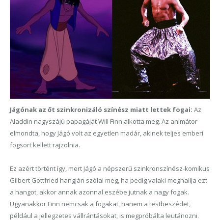
Jágónak az őt szinkronizáló színész miatt lettek fogai:
Az
Aladdin nagyszájú papagáját Will Finn alkotta meg. Az animátor
elmondta, hogy Jágó volt az egyetlen madár, akinek teljes emberi
fogsort kellett rajzolnia.
Ez azért történt így, mert Jágó a népszerű szinkronszínész-komikus
Gilbert Gottfried hangján szólal meg, ha pedig valaki meghallja ezt
a hangot, akkor annak azonnal eszébe jutnak a nagy fogak.
Ugyanakkor Finn nemcsak a fogakat, hanem a testbeszédet,
például a jellegzetes vállrántásokat, is megpróbálta leutánozni.