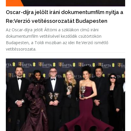
Oscar-díjra jelölt iráni dokumentumfilm nyitja a
Re:Verzió vetítéssorozatát Budapesten
Az Oscar-díjra jelölt Áttörni a sziklákon című iráni
dokumentumfilm vetítésével kezdődik csütörtökön
Budapesten, a Toldi moziban az idei Re:Verzió ismétlő
vetítéssorozata.