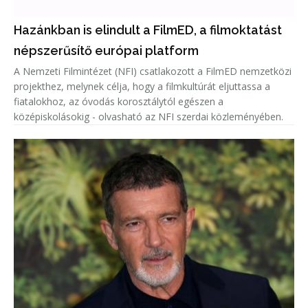
Hazánkban is elindult a FilmED, a filmoktatást
népszerűsítő európai platform
A Nemzeti Filmintézet (NFI) csatlakozott a FilmED nemzetközi
projekthez, melynek célja, hogy a filmkultúrát eljuttassa a
fiatalokhoz, az óvodás korosztálytól egészen a
középiskolásokig - olvasható az NFI szerdai közleményében.