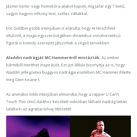
Jázmin körte- vagy homokóra-alakot kapott, míg Jafar egy T betű,
vagyis nagyon vékony test, széles vállakkal.
Eric Goldberg több interjúban is elárulta, hogy Al Hirschfeld
eltúlzott, a maga egyszerűségében dinamikus vonalvezetésű
figurái is komoly szerepet játszottak a végső tervekben.
Aladdin nadrágját MC Hammeréről mintázták:
Az ember
bármiből meríthet inspirációt. Ezt azt állítás bizonyítja az is, hogy
Aladdin jellegzetes buggyos nadrágja esetében MC Hammer ihlette
meg Glen Keane-t.
Az animátor több interjúban elmondta, hogy a rapper U Can't
Touch This című dalához készített videóban látható nadrág láttán
találta ki az agrabai tolvaj öltözetét.