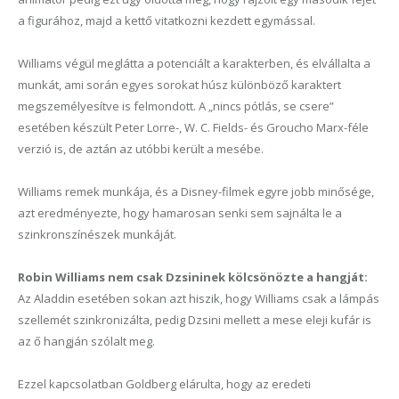
a figurához,
majd a kettő vitatkozni kezdett
egymással
.
Williams végül meglátta a potenciált a karakterben, és elvállalta a
munkát, ami során egyes sorokat húsz különböző karaktert
megszemélyesítve is felmondott. A „nincs pótlás, se csere”
esetében készült Peter Lorre-, W. C. Fields- és Groucho Marx-féle
verzió is, de aztán az utóbbi került a mesébe.
Williams remek munkája, és a Disney-filmek egyre jobb minősége,
azt eredményezte, hogy hamarosan senki sem sajnálta le a
szinkronszínészek munkáját.
Robin Williams nem csak Dzsininek
kölcsönözte a hangját:
Az Aladdin esetében soka
n
azt hiszik, hogy Williams csak a lámpás
szellemét szinkronizálta, pedig Dzsini mellett a mese eleji kufár is
az ő hangján szólalt meg.
Ezzel kapcsolatban Goldberg elárulta, hogy az eredeti