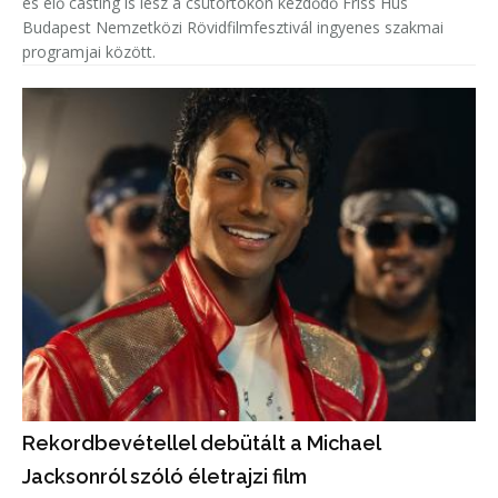
és élő casting is lesz a csütörtökön kezdődő Friss Hús
Budapest Nemzetközi Rövidfilmfesztivál ingyenes szakmai
programjai között.
Rekordbevétellel debütált a Michael
Jacksonról szóló életrajzi film