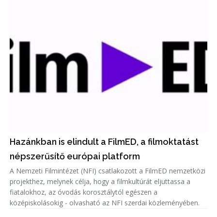
Hazánkban is elindult a FilmED, a filmoktatást
népszerűsítő európai platform
A Nemzeti Filmintézet (NFI) csatlakozott a FilmED nemzetközi
projekthez, melynek célja, hogy a filmkultúrát eljuttassa a
fiatalokhoz, az óvodás korosztálytól egészen a
középiskolásokig - olvasható az NFI szerdai közleményében.