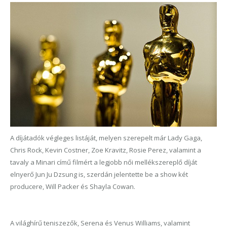
A díjátadók végleges listáját, melyen szerepelt már Lady Gaga,
Chris Rock, Kevin Costner, Zoe Kravitz, Rosie Perez, valamint a
tavaly a Minari című filmért a legjobb női mellékszereplő díját
elnyerő Jun Ju Dzsung is, szerdán jelentette be a show két
producere, Will Packer és Shayla Cowan.
A világhírű teniszezők, Serena és Venus Williams, valamint