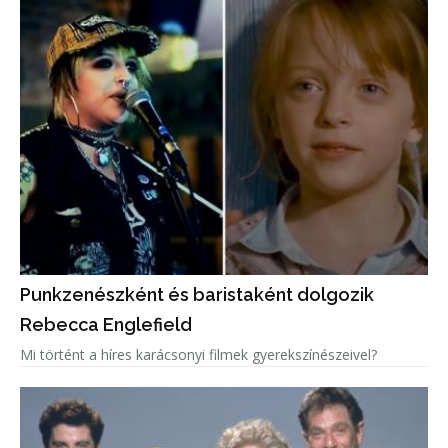
Punkzenészként és baristaként dolgozik
Rebecca Englefield
Mi történt a híres karácsonyi filmek gyerekszínészeivel?