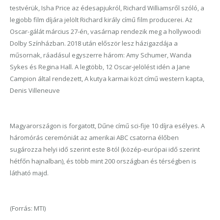
testvérük, Isha Price az édesapjukról, Richard Williamsről szóló, a
legjobb film díjára jelölt Richard király című film producerei. Az
Oscar-gálát március 27-én, vasárnap rendezik meg a hollywoodi
Dolby Színházban. 2018 után először lesz házigazdája a
műsornak, ráadásul egyszerre három: Amy Schumer, Wanda
Sykes és Regina Hall. A legtöbb, 12 Oscar-jelölést idén a Jane
Campion által rendezett, A kutya karmai közt című western kapta,
Denis Villeneuve
Magyarországon is forgatott, Dűne című sci-fije 10 díjra esélyes. A
háromórás ceremóniát az amerikai ABC csatorna élőben
sugározza helyi idő szerint este 8-tól (közép-európai idő szerint
hétfőn hajnalban), és több mint 200 országban és térségben is
látható majd.
(Forrás: MTI)