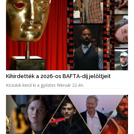
Kihirdették a 2026-os BAFTA-díj jelöltjeit
Közülük kerül ki a győztes február 22-én.