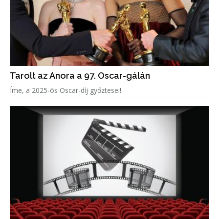
Tarolt az Anora a 97. Oscar-gálán
Íme, a 2025-ös Oscar-díj győztesei!