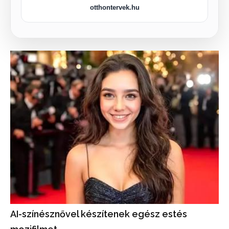
otthontervek.hu
AI-színésznővel készítenek egész estés