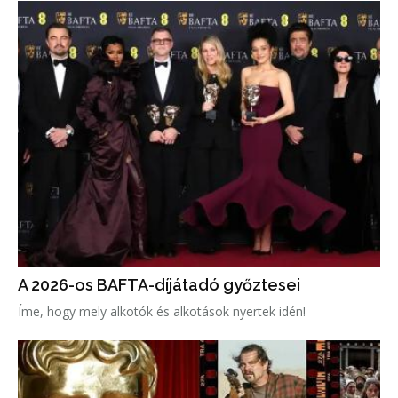
A 2026-os BAFTA-díjátadó győztesei
Íme, hogy mely alkotók és alkotások nyertek idén!