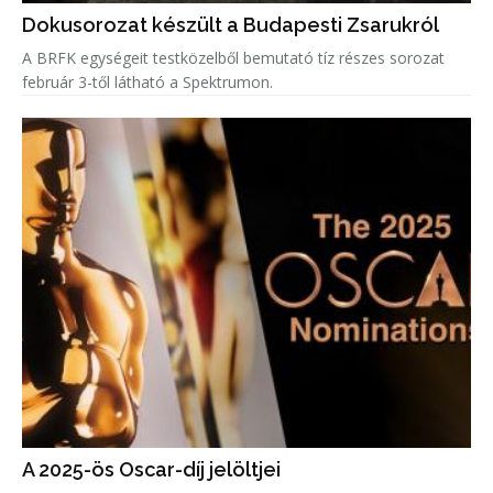
Dokusorozat készült a Budapesti Zsarukról
A BRFK egységeit testközelből bemutató tíz részes sorozat
február 3-től látható a Spektrumon.
A 2025-ös Oscar-díj jelöltjei