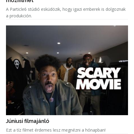
mozifilmet
A Particle6 stúdió esküdözik, hogy igazi emberek is dolgoznak
a produkción.
Júniusi filmajánló
Ezt a tíz filmet érdemes lesz megnézni a hónapban!