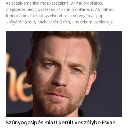
Az észak-amerikai mozikasszáknál 97 millió dolláros,
világszerte pedig összesen 217 millió dolláros (67,5 milliárd
forintos) bevételt könyvelhetett el a hétvégén a "pop
királyáról" szóló, Michael című film, ami rekord az életrajzi
alkotások mezőnyében.
Szúnyogcsípés miatt került veszélybe Ewan