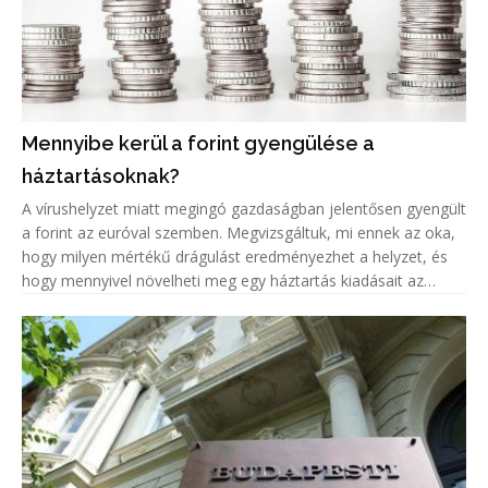
Mennyibe kerül a forint gyengülése a
háztartásoknak?
A vírushelyzet miatt megingó gazdaságban jelentősen gyengült
a forint az euróval szemben. Megvizsgáltuk, mi ennek az oka,
hogy milyen mértékű drágulást eredményezhet a helyzet, és
hogy mennyivel növelheti meg egy háztartás kiadásait az
euróárfolyam emelkedéséből adódó árnövekedés.