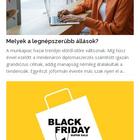
Melyek a legnépszerűbb állások?
A munkapiac hazai trendjei időről-időre változnak. Míg húsz
évvel ezelőtt a mindenáron diplomaszerzés számított igazán
grandiózus célnak, addig manapság némileg átalakultak a
tendenciák. Egyrészt jóformán évente más szak nyeri el a
„legkeresettebb címet”. Másrészt egyre többen keresnek szak-
és mest