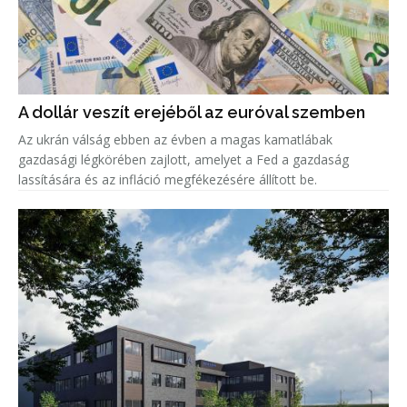
A dollár veszít erejéből az euróval szemben
Az ukrán válság ebben az évben a magas kamatlábak
gazdasági légkörében zajlott, amelyet a Fed a gazdaság
lassítására és az infláció megfékezésére állított be.