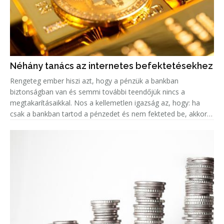
Néhány tanács az internetes befektetésekhez
Rengeteg ember hiszi azt, hogy a pénzük a bankban
biztonságban van és semmi további teendőjük nincs a
megtakarításaikkal. Nos a kellemetlen igazság az, hogy: ha
csak a bankban tartod a pénzedet és nem fekteted be, akkor
valójában az az összeg minden évvel egyre kevesebbet ér, a
fejlett országokban k