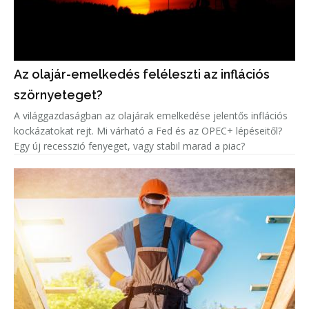
Az olajár-emelkedés feléleszti az inflációs
szörnyeteget?
A világgazdaságban az olajárak emelkedése jelentős inflációs
kockázatokat rejt. Mi várható a Fed és az OPEC+ lépéseitől?
Egy új recesszió fenyeget, vagy stabil marad a piac?