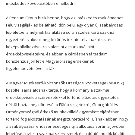
intézkedés következtében emelkedni.
A Pensum Group bízik benne, hogy az intézkedés csak átmeneti.
Felülvizsgálják és belátható időn belül egy olyan új szabályozás
lép életbe, amelynek kialakítása során széles körű szakmai
egyeztetés valósul meg, különös tekintettel a hazai kis- és
középvállalkozásokra, valamint a munkavállalói
érdekképviseletekre, és ebben a kérdésben társadalmi
konszenzus jön létre Magyarország érdekeinek
figyelembevételével - írták.
A Magyar Munkaerő-kölcsönzők Országos Szövetsége (MMOSZ)
közölte: sajnálatosnak tartja, hogy a kormány a szakmai
érdekképviseleti szervezetekkel történő előzetes egyeztetés
nélkül hozta meg döntését a Fülöp-szigetekről, Georgiából és
Örményországból érkező munkavállalók gyorsított eljárásban
történő foglalkoztatásának megszüntetéséről. Bíznak abban, hogy
a szabályozási rendszer esetleges újraalkotása során a jövőben
lehetőség nyílik a szakmai szervezetek és a döntéshozók közötti