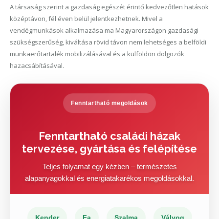
A társaság szerint a gazdaság egészét érintő kedvezőtlen hatások
középtávon, fél éven belül jelentkezhetnek. Mivel a
vendégmunkások alkalmazása ma Magyarországon gazdasági
szükségszerűség, kiváltása rövid távon nem lehetséges a belföldi
munkaerőtartalék mobilizálásával és a külföldön dolgozók
hazacsábításával.
Fenntartható megoldások
Fenntartható családi házak
tervezése, gyártása és felépítése
Teljes folyamat egy kézben – természetes
alapanyagokkal és energiatakarékos megoldásokkal.
Kender
Fa
Szalma
Vályog