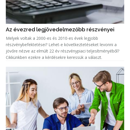
Az évezred legjövedelmezőbb részvényei
Melyek voltak a 2000-es és 2010-es évek legjobb
részvénybefektetései? Lehet-e következtetéseket levonni a
jövőre nézve az elmúlt 22 év részvénypiaci teljesítményéből?
Cikkünkben ezekre a kérdésekre keressük a választ.