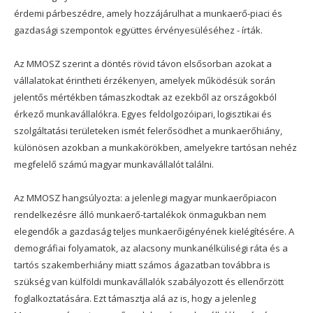
érdemi párbeszédre, amely hozzájárulhat a munkaerő-piaci és
gazdasági szempontok együttes érvényesüléséhez - írták.
Az MMOSZ szerint a döntés rövid távon elsősorban azokat a
vállalatokat érintheti érzékenyen, amelyek működésük során
jelentős mértékben támaszkodtak az ezekből az országokból
érkező munkavállalókra. Egyes feldolgozóipari, logisztikai és
szolgáltatási területeken ismét felerősödhet a munkaerőhiány,
különösen azokban a munkakörökben, amelyekre tartósan nehéz
megfelelő számú magyar munkavállalót találni.
Az MMOSZ hangsúlyozta: a jelenlegi magyar munkaerőpiacon
rendelkezésre álló munkaerő-tartalékok önmagukban nem
elegendők a gazdaság teljes munkaerőigényének kielégítésére. A
demográfiai folyamatok, az alacsony munkanélküliségi ráta és a
tartós szakemberhiány miatt számos ágazatban továbbra is
szükség van külföldi munkavállalók szabályozott és ellenőrzött
foglalkoztatására. Ezt támasztja alá az is, hogy a jelenleg