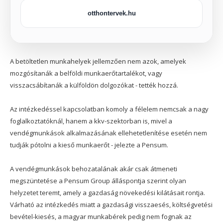
otthontervek.hu
A betöltetlen munkahelyek jellemzően nem azok, amelyek
mozgósítanák a belföldi munkaerőtartalékot, vagy
visszacsábítanák a külföldön dolgozókat - tették hozzá.
Az intézkedéssel kapcsolatban komoly a félelem nemcsak a nagy
foglalkoztatóknál, hanem a kkv-szektorban is, mivel a
vendégmunkások alkalmazásának ellehetetlenítése esetén nem
tudják pótolni a kieső munkaerőt - jelezte a Pensum.
A vendégmunkások behozatalának akár csak átmeneti
megszüntetése a Pensum Group álláspontja szerint olyan
helyzetet teremt, amely a gazdaság növekedési kilátásait rontja.
Várható az intézkedés miatt a gazdasági visszaesés, költségvetési
bevétel-kiesés, a magyar munkabérek pedig nem fognak az