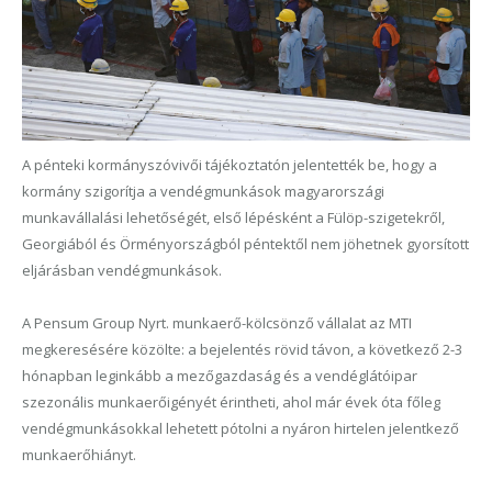
A pénteki kormányszóvivői tájékoztatón jelentették be, hogy a
kormány szigorítja a vendégmunkások magyarországi
munkavállalási lehetőségét, első lépésként a Fülöp-szigetekről,
Georgiából és Örményországból péntektől nem jöhetnek gyorsított
eljárásban vendégmunkások.
A Pensum Group Nyrt. munkaerő-kölcsönző vállalat az MTI
megkeresésére közölte: a bejelentés rövid távon, a következő 2-3
hónapban leginkább a mezőgazdaság és a vendéglátóipar
szezonális munkaerőigényét érintheti, ahol már évek óta főleg
vendégmunkásokkal lehetett pótolni a nyáron hirtelen jelentkező
munkaerőhiányt.