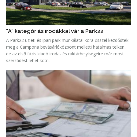
“A” kategóriás irodákkal vár a Park22
A Park22 üzleti és ipari park munkálatai kora ősszel kezdődtek
meg a Campona bevásárlóközpont melletti hatalmas telken,
de az első fázis kiadó iroda- és raktárhelyiségeire már most
szerződést lehet kötni.