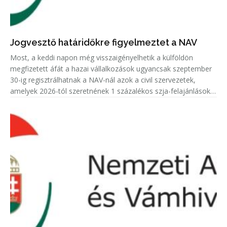
Jogvesztő határidőkre figyelmeztet a NAV
Most, a keddi napon még visszaigényelhetik a külföldön
megfizetett áfát a hazai vállalkozások ugyancsak szeptember
30-ig regisztrálhatnak a NAV-nál azok a civil szervezetek,
amelyek 2026-tól szeretnének 1 százalékos szja-felajánlásokat
fogadni.