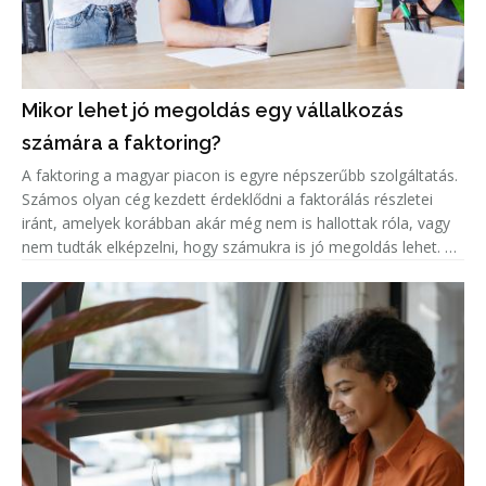
Mikor lehet jó megoldás egy vállalkozás
számára a faktoring?
A faktoring a magyar piacon is egyre népszerűbb szolgáltatás.
Számos olyan cég kezdett érdeklődni a faktorálás részletei
iránt, amelyek korábban akár még nem is hallottak róla, vagy
nem tudták elképzelni, hogy számukra is jó megoldás lehet. A
népszerűség jelentős növekedése miatt született meg ez a