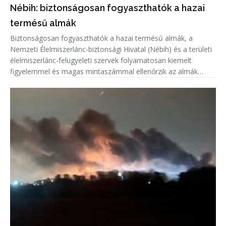
Nébih: biztonságosan fogyaszthatók a hazai
termésű almák
Biztonságosan fogyaszthatók a hazai termésű almák, a
Nemzeti Élelmiszerlánc-biztonsági Hivatal (Nébih) és a területi
élelmiszerlánc-felügyeleti szervek folyamatosan kiemelt
figyelemmel és magas mintaszámmal ellenőrzik az almák
növényvédőszer-maradék tartalmát.