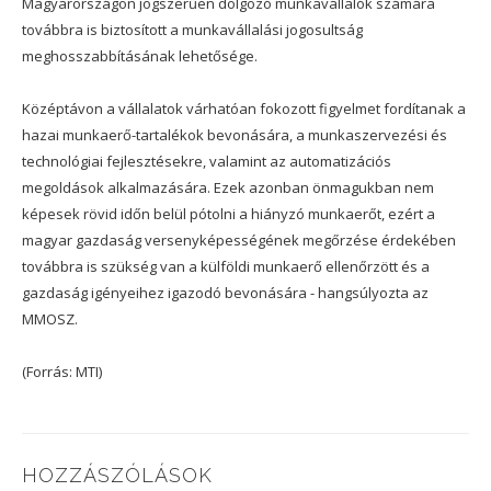
Magyarországon jogszerűen dolgozó munkavállalók számára
továbbra is biztosított a munkavállalási jogosultság
meghosszabbításának lehetősége.
Középtávon a vállalatok várhatóan fokozott figyelmet fordítanak a
hazai munkaerő-tartalékok bevonására, a munkaszervezési és
technológiai fejlesztésekre, valamint az automatizációs
megoldások alkalmazására. Ezek azonban önmagukban nem
képesek rövid időn belül pótolni a hiányzó munkaerőt, ezért a
magyar gazdaság versenyképességének megőrzése érdekében
továbbra is szükség van a külföldi munkaerő ellenőrzött és a
gazdaság igényeihez igazodó bevonására - hangsúlyozta az
MMOSZ.
(Forrás: MTI)
HOZZÁSZÓLÁSOK