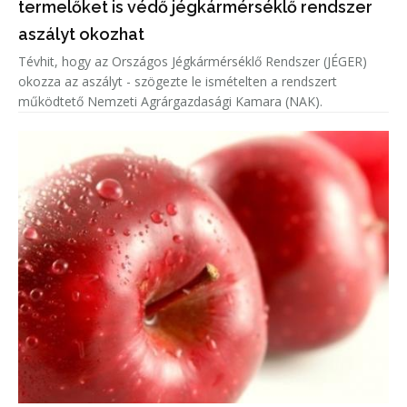
termelőket is védő jégkármérséklő rendszer
aszályt okozhat
Tévhit, hogy az Országos Jégkármérséklő Rendszer (JÉGER)
okozza az aszályt - szögezte le ismételten a rendszert
működtető Nemzeti Agrárgazdasági Kamara (NAK).