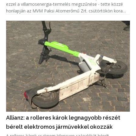
ezzel a villamosenergia-termelés megszűnése - tette közzé
honlapján az MVM Paksi Atomerőmű Zrt. csütörtökön kora
délután.
Allianz: a rolleres károk legnagyobb részét
bérelt elektromos járművekkel okozzák
A rolleres károk csaknem kilencven százalékát bérelt