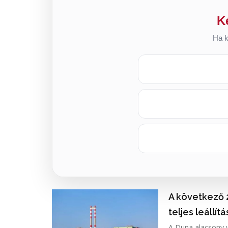
K
Ha k
A következő 
teljes leállít
A Duna alacsony v