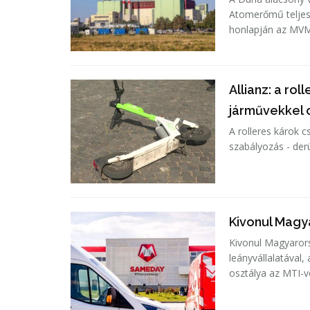
Atomerőmű teljes 
honlapján az MVM
Allianz: a ro
járművekkel
A rolleres károk 
szabályozás - derü
Kivonul Magy
Kivonul Magyarors
leányvállalatával
osztálya az MTI-v