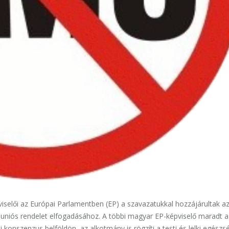
pviselői az Európai Parlamentben (EP) a szavazatukkal hozzájárultak az
ló uniós rendelet elfogadásához. A többi magyar EP-képviselő maradt
 konszenzus belföldön, az alkotmány is rögzíti a testi és lelki egész