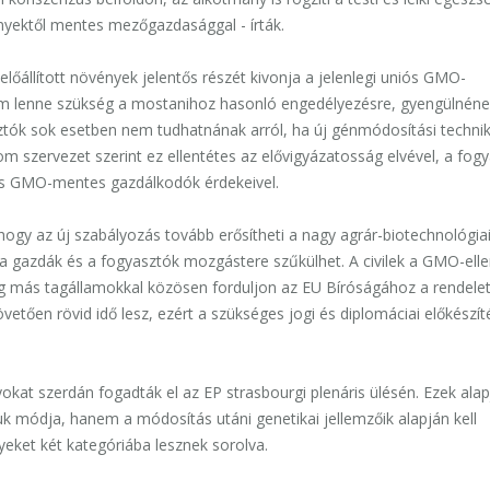
ényektől mentes mezőgazdasággal - írták.
előállított növények jelentős részét kivonja a jelenlegi uniós GMO-
nem lenne szükség a mostanihoz hasonló engedélyezésre, gyengülnéne
ztók sok esetben nem tudhatnának arról, ha új génmódosítási technik
árom szervezet szerint ez ellentétes az elővigyázatosság elvével, a fog
 és GMO-mentes gazdálkodók érdekeivel.
ogy az új szabályozás tovább erősítheti a nagy agrár-biotechnológia
 a gazdák és a fogyasztók mozgástere szűkülhet. A civilek a GMO-ell
zág más tagállamokkal közösen forduljon az EU Bíróságához a rendele
etően rövid idő lesz, ezért a szükséges jogi és diplomáciai előkészít
okat szerdán fogadták el az EP strasbourgi plenáris ülésén. Ezek alap
uk módja, hanem a módosítás utáni genetikai jellemzőik alapján kell
eket két kategóriába lesznek sorolva.