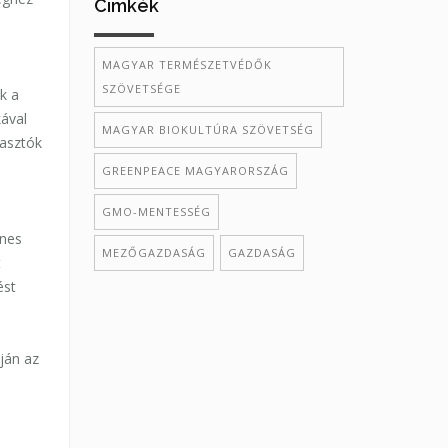
Cimkék
MAGYAR TERMÉSZETVÉDŐK
SZÖVETSÉGE
k a
ával
MAGYAR BIOKULTÚRA SZÖVETSÉG
yasztók
GREENPEACE MAGYARORSZÁG
GMO-MENTESSÉG
i
enes
MEZŐGAZDASÁG
GAZDASÁG
t
ést
ján az