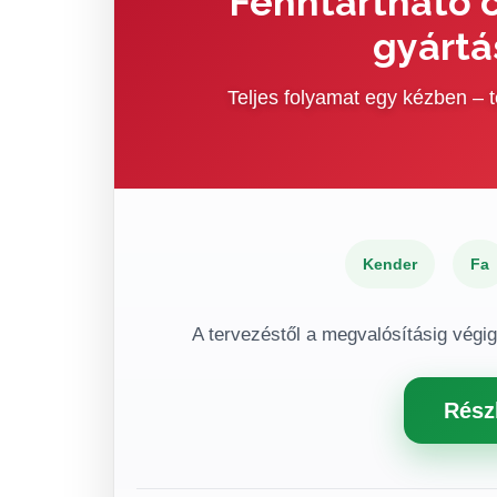
Fenntartható c
gyártá
Teljes folyamat egy kézben –
Kender
Fa
A tervezéstől a megvalósításig végi
Rész