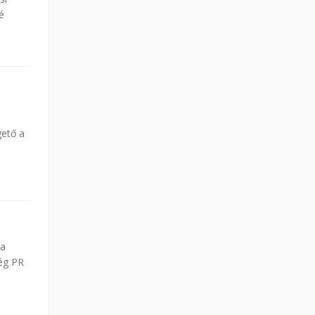
é
gető a
ta
cég PR