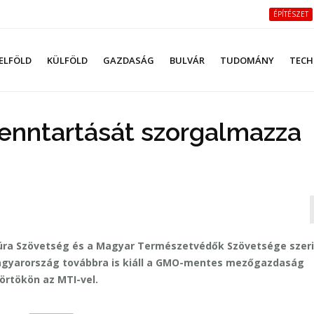
ÉPÍTÉSZET
ELFÖLD
KÜLFÖLD
GAZDASÁG
BULVÁR
TUDOMÁNY
TECH
nntartását szorgalmazza
úra Szövetség és a Magyar Természetvédők Szövetsége szeri
agyarország továbbra is kiáll a GMO-mentes mezőgazdaság
törtökön az MTI-vel.