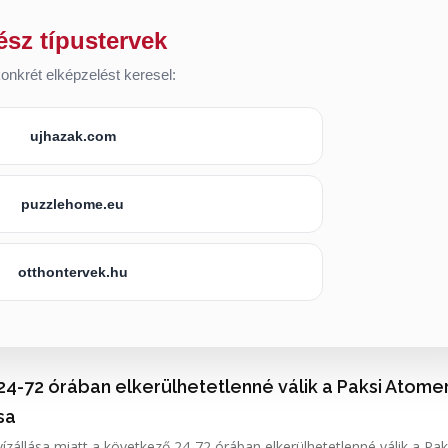
ész típustervek
onkrét elképzelést keresel:
ujhazak.com
puzzlehome.eu
otthontervek.hu
24-72 órában elkerülhetetlenné válik a Paksi Atom
ása
ízállása miatt a következő 24-72 órában elkerülhetetlenné válik a Pak