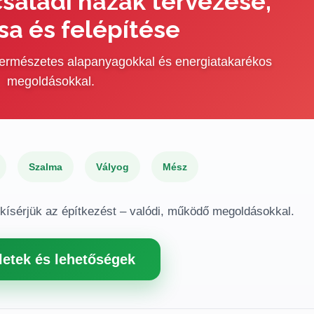
saládi házak tervezése,
sa és felépítése
 természetes alapanyagokkal és energiatakarékos
megoldásokkal.
Szalma
Vályog
Mész
gkísérjük az építkezést – valódi, működő megoldásokkal.
letek és lehetőségek