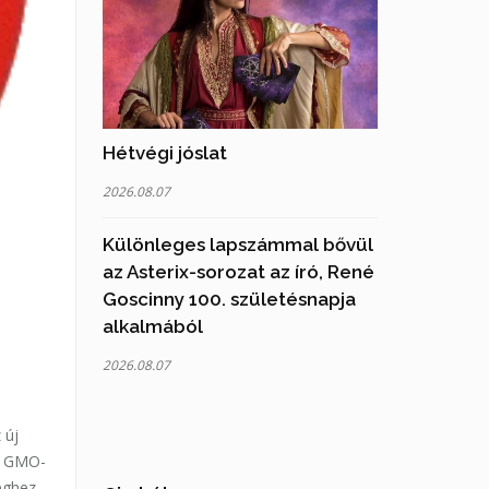
Hétvégi jóslat
2026.08.07
Különleges lapszámmal bővül
az Asterix-sorozat az író, René
Goscinny 100. születésnapja
alkalmából
2026.08.07
 új
 a GMO-
séghez