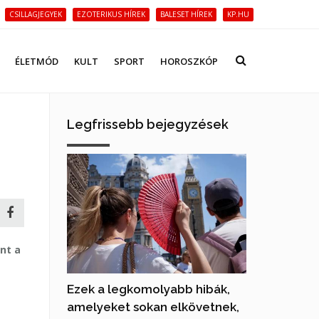
CSILLAGJEGYEK
EZOTERIKUS HÍREK
BALESET HÍREK
KP.HU
ÉLETMÓD
KULT
SPORT
HOROSZKÓP
Legfrissebb bejegyzések
nt a
Ezek a legkomolyabb hibák,
amelyeket sokan elkövetnek,