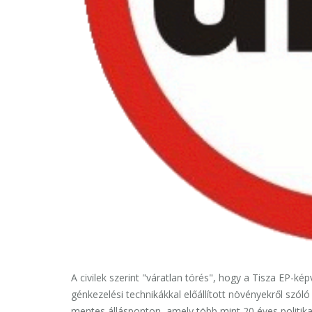
A civilek szerint "váratlan törés", hogy a Tisza EP-ké
génkezelési technikákkal előállított növényekről szó
mentes állásponton, amely több mint 20 éves politikai