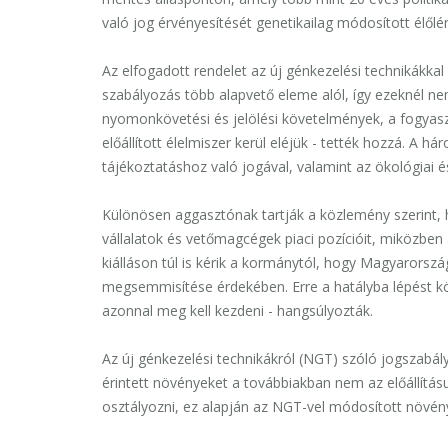
való jog érvényesítését genetikailag módosított élől
Az elfogadott rendelet az új génkezelési technikákkal 
szabályozás több alapvető eleme alól, így ezeknél 
nyomonkövetési és jelölési követelmények, a fogyas
előállított élelmiszer kerül eléjük - tették hozzá. A h
tájékoztatáshoz való jogával, valamint az ökológiai
Különösen aggasztónak tartják a közlemény szerint, h
vállalatok és vetőmagcégek piaci pozícióit, miközben
kiálláson túl is kérik a kormánytól, hogy Magyarors
megsemmisítése érdekében. Erre a hatályba lépést köv
azonnal meg kell kezdeni - hangsúlyozták.
Az új génkezelési technikákról (NGT) szóló jogszabály
érintett növényeket a továbbiakban nem az előállítás
osztályozni, ez alapján az NGT-vel módosított növény