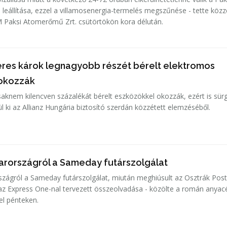
leállítása, ezzel a villamosenergia-termelés megszűnése - tette közz
 Paksi Atomerőmű Zrt. csütörtökön kora délután.
lleres károk legnagyobb részét bérelt elektromos
 okozzák
csaknem kilencven százalékát bérelt eszközökkel okozzák, ezért is sür
l ki az Allianz Hungária biztosító szerdán közzétett elemzéséből.
arországról a Sameday futárszolgálat
zágról a Sameday futárszolgálat, miután meghiúsult az Osztrák Pos
, az Express One-nal tervezett összeolvadása - közölte a román anya
el pénteken.