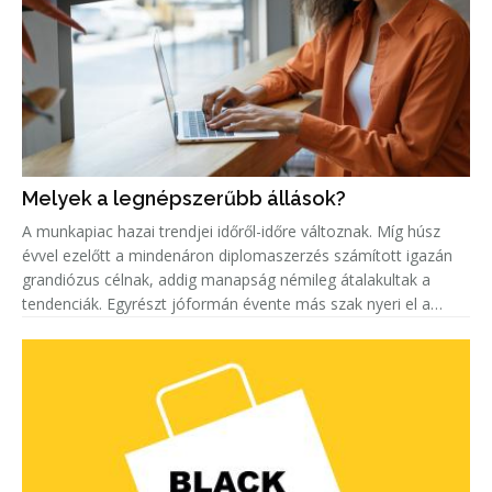
Melyek a legnépszerűbb állások?
A munkapiac hazai trendjei időről-időre változnak. Míg húsz
évvel ezelőtt a mindenáron diplomaszerzés számított igazán
grandiózus célnak, addig manapság némileg átalakultak a
tendenciák. Egyrészt jóformán évente más szak nyeri el a
„legkeresettebb címet”. Másrészt egyre többen keresnek szak-
és mest