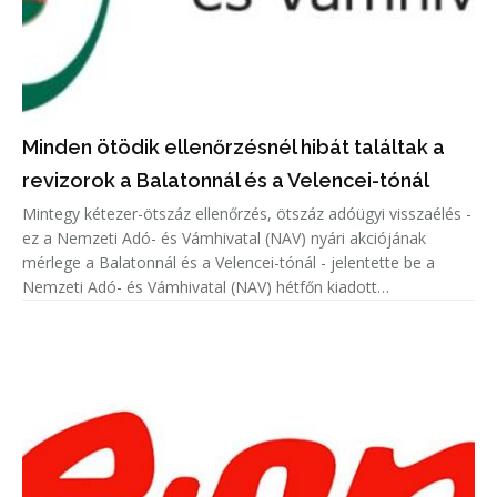
Minden ötödik ellenőrzésnél hibát találtak a
revizorok a Balatonnál és a Velencei-tónál
Mintegy kétezer-ötszáz ellenőrzés, ötszáz adóügyi visszaélés -
ez a Nemzeti Adó- és Vámhivatal (NAV) nyári akciójának
mérlege a Balatonnál és a Velencei-tónál - jelentette be a
Nemzeti Adó- és Vámhivatal (NAV) hétfőn kiadott
közleményében.