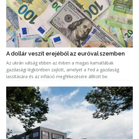
A dollár veszít erejéből az euróval szemben
Az ukrán válság ebben az évben a magas kamatlábak
gazdasági légkörében zajlott, amelyet a Fed a gazdaság
lassítására és az infláció megfékezésére állított be.