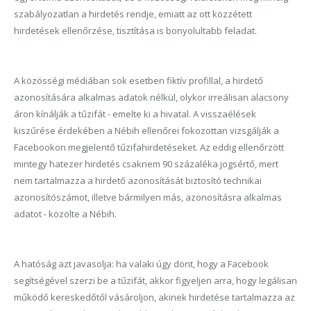
szabályozatlan a hirdetés rendje, emiatt az ott közzétett
hirdetések ellenőrzése, tisztítása is bonyolultabb feladat.
A közösségi médiában sok esetben fiktív profillal, a hirdető
azonosítására alkalmas adatok nélkül, olykor irreálisan alacsony
áron kínálják a tűzifát - emelte ki a hivatal. A visszaélések
kiszűrése érdekében a Nébih ellenőrei fokozottan vizsgálják a
Facebookon megjelentő tűzifahirdetéseket. Az eddig ellenőrzött
mintegy hatezer hirdetés csaknem 90 százaléka jogsértő, mert
nem tartalmazza a hirdető azonosítását biztosító technikai
azonosítószámot, illetve bármilyen más, azonosításra alkalmas
adatot - közölte a Nébih.
A hatóság azt javasolja: ha valaki úgy dönt, hogy a Facebook
segítségével szerzi be a tűzifát, akkor figyeljen arra, hogy legálisan
működő kereskedőtől vásároljon, akinek hirdetése tartalmazza az