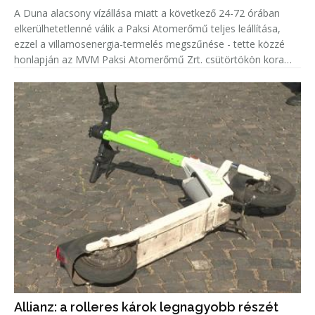
A Duna alacsony vízállása miatt a következő 24-72 órában
elkerülhetetlenné válik a Paksi Atomerőmű teljes leállítása,
ezzel a villamosenergia-termelés megszűnése - tette közzé
honlapján az MVM Paksi Atomerőmű Zrt. csütörtökön kora
délután.
Allianz: a rolleres károk legnagyobb részét