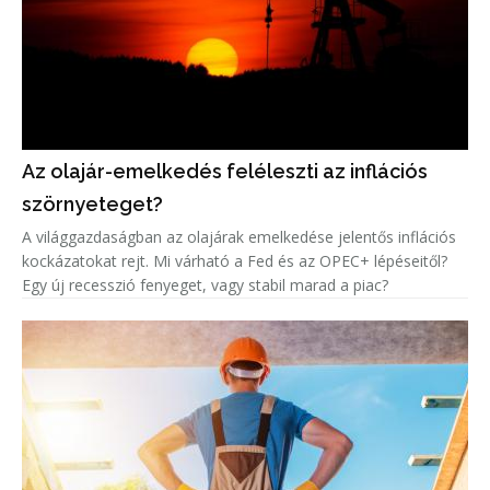
Az olajár-emelkedés feléleszti az inflációs
szörnyeteget?
A világgazdaságban az olajárak emelkedése jelentős inflációs
kockázatokat rejt. Mi várható a Fed és az OPEC+ lépéseitől?
Egy új recesszió fenyeget, vagy stabil marad a piac?