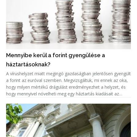
Mennyibe kerül a forint gyengülése a
háztartásoknak?
A vírushelyzet miatt megingó gazdaságban jelentősen gyengült
a forint az euróval szemben. Megvizsgáltuk, mi ennek az oka,
hogy milyen mértékű drágulást eredményezhet a helyzet, és
hogy mennyivel növelheti meg egy háztartás kiadásait az
euróárfolyam emelkedéséből adódó árnövekedés.