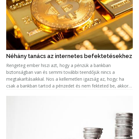
Néhány tanács az internetes befektetésekhez
Rengeteg ember hiszi azt, hogy a pénzük a bankban
biztonságban van és semmi további teendőjük nincs a
megtakarításaikkal. Nos a kellemetlen igazság az, hogy: ha
csak a bankban tartod a pénzedet és nem fekteted be, akkor
valójában az az összeg minden évvel egyre kevesebbet ér, a
fejlett országokban k