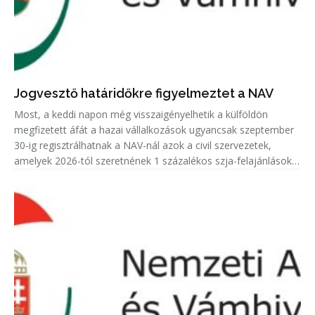
Jogvesztő határidőkre figyelmeztet a NAV
Most, a keddi napon még visszaigényelhetik a külföldön
megfizetett áfát a hazai vállalkozások ugyancsak szeptember
30-ig regisztrálhatnak a NAV-nál azok a civil szervezetek,
amelyek 2026-tól szeretnének 1 százalékos szja-felajánlásokat
fogadni.