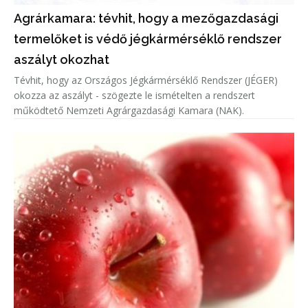
Agrárkamara: tévhit, hogy a mezőgazdasági
termelőket is védő jégkármérséklő rendszer
aszályt okozhat
Tévhit, hogy az Országos Jégkármérséklő Rendszer (JÉGER)
okozza az aszályt - szögezte le ismételten a rendszert
működtető Nemzeti Agrárgazdasági Kamara (NAK).