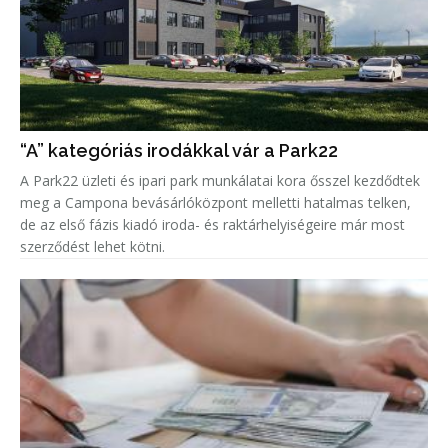
“A” kategóriás irodákkal vár a Park22
A Park22 üzleti és ipari park munkálatai kora ősszel kezdődtek
meg a Campona bevásárlóközpont melletti hatalmas telken,
de az első fázis kiadó iroda- és raktárhelyiségeire már most
szerződést lehet kötni.