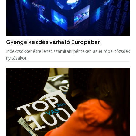
Gyenge kezdés várható Európában
Indexcsökkenésre lehet számítani pénteken az európai tőzsdék
nyitásakor.