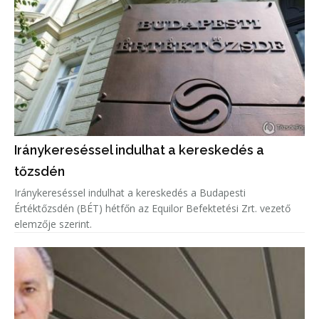
Iránykereséssel indulhat a kereskedés a
tőzsdén
Iránykereséssel indulhat a kereskedés a Budapesti
Értéktőzsdén (BÉT) hétfőn az Equilor Befektetési Zrt. vezető
elemzője szerint.