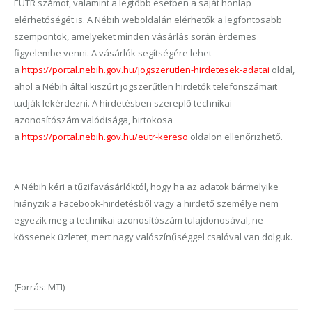
EUTR számot, valamint a legtöbb esetben a saját honlap
elérhetőségét is. A Nébih weboldalán elérhetők a legfontosabb
szempontok, amelyeket minden vásárlás során érdemes
figyelembe venni. A vásárlók segítségére lehet
a
https://portal.nebih.gov.hu/jogszerutlen-hirdetesek-adatai
oldal,
ahol a Nébih által kiszűrt jogszerűtlen hirdetők telefonszámait
tudják lekérdezni. A hirdetésben szereplő technikai
azonosítószám valódisága, birtokosa
a
https://portal.nebih.gov.hu/eutr-kereso
oldalon ellenőrizhető.
A Nébih kéri a tűzifavásárlóktól, hogy ha az adatok bármelyike
hiányzik a Facebook-hirdetésből vagy a hirdető személye nem
egyezik meg a technikai azonosítószám tulajdonosával, ne
kössenek üzletet, mert nagy valószínűséggel csalóval van dolguk.
(Forrás: MTI)