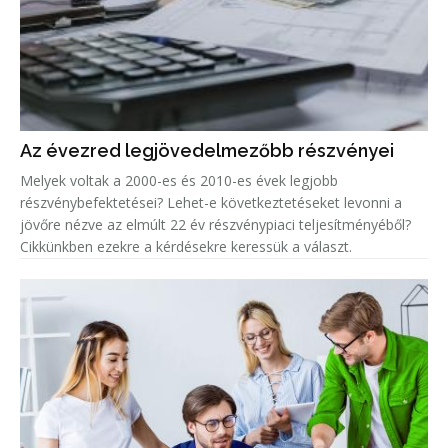
Az évezred legjövedelmezőbb részvényei
Melyek voltak a 2000-es és 2010-es évek legjobb
részvénybefektetései? Lehet-e következtetéseket levonni a
jövőre nézve az elmúlt 22 év részvénypiaci teljesítményéből?
Cikkünkben ezekre a kérdésekre keressük a választ.