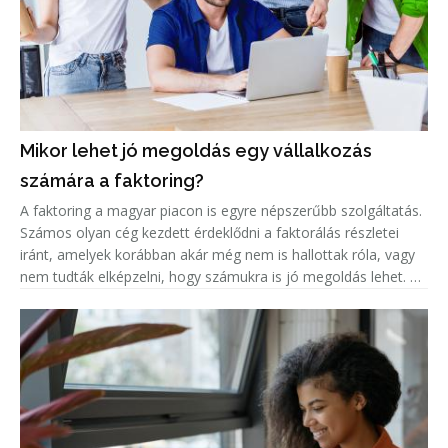
Mikor lehet jó megoldás egy vállalkozás
számára a faktoring?
A faktoring a magyar piacon is egyre népszerűbb szolgáltatás.
Számos olyan cég kezdett érdeklődni a faktorálás részletei
iránt, amelyek korábban akár még nem is hallottak róla, vagy
nem tudták elképzelni, hogy számukra is jó megoldás lehet. A
népszerűség jelentős növekedése miatt született meg ez a