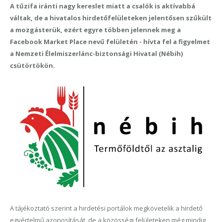
A tűzifa iránti nagy kereslet miatt a csalók is aktívabbá
váltak, de a hivatalos hirdetőfelületeken jelentősen szűkült
a mozgásterük, ezért egyre többen jelennek meg a
Facebook Market Place nevű felületén - hívta fel a figyelmet
a Nemzeti Élelmiszerlánc-biztonsági Hivatal (Nébih)
csütörtökön.
A tájékoztató szerint a hirdetési portálok megkövetelik a hirdető
egyértelmű azonosítását, de a közösségi felületeken még mindig