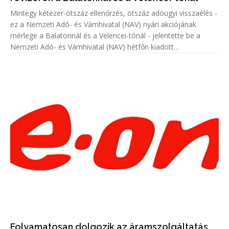
Mintegy kétezer-ötszáz ellenőrzés, ötszáz adóügyi visszaélés -
ez a Nemzeti Adó- és Vámhivatal (NAV) nyári akciójának
mérlege a Balatonnál és a Velencei-tónál - jelentette be a
Nemzeti Adó- és Vámhivatal (NAV) hétfőn kiadott
közleményében.
Folyamatosan dolgozik az áramszolgáltatás