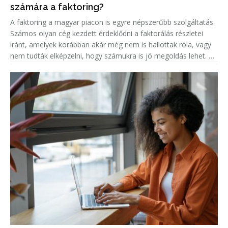
számára a faktoring?
A faktoring a magyar piacon is egyre népszerűbb szolgáltatás.
Számos olyan cég kezdett érdeklődni a faktorálás részletei
iránt, amelyek korábban akár még nem is hallottak róla, vagy
nem tudták elképzelni, hogy számukra is jó megoldás lehet. A
népszerűség jelentős növekedése miatt született meg ez a