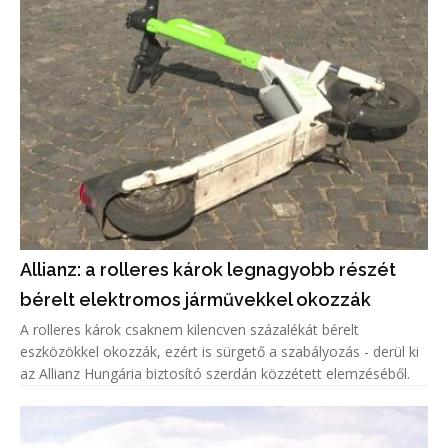
Allianz: a rolleres károk legnagyobb részét
bérelt elektromos járművekkel okozzák
A rolleres károk csaknem kilencven százalékát bérelt
eszközökkel okozzák, ezért is sürgető a szabályozás - derül ki
az Allianz Hungária biztosító szerdán közzétett elemzéséből.