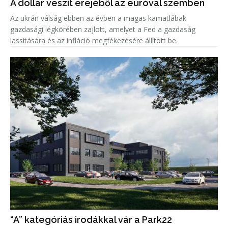
A dollár veszít erejéből az euróval szemben
Az ukrán válság ebben az évben a magas kamatlábak
gazdasági légkörében zajlott, amelyet a Fed a gazdaság
lassítására és az infláció megfékezésére állított be.
“A” kategóriás irodákkal vár a Park22