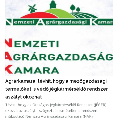
Agrárkamara: tévhit, hogy a mezőgazdasági
termelőket is védő jégkármérséklő rendszer
aszályt okozhat
Tévhit, hogy az Országos Jégkármérséklő Rendszer (JÉGER)
okozza az aszályt - szögezte le ismételten a rendszert
működtető Nemzeti Agrárgazdasági Kamara (NAK).