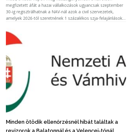
megfizetett áfát a hazai vállalkozások ugyancsak szeptember
30-ig regisztrálhatnak a NAV-nál azok a civil szervezetek,
amelyek 2026-tól szeretnének 1 százalékos szja-felajánlásokat
fogadni.
Minden ötödik ellenőrzésnél hibát találtak a
revizorok a Balatonnál és a Velencei-tónál