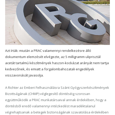
Azt írták: miután a PRAC valamennyi rendelkezésre álló
dokumentum elemzését elvégezte, az 5 milligramm uliprisztál
acetát tartalmú készítmények haszon-kockázat arányát nem tartja
kedvezőnek, és emiatt a forgalombahozatali engedélyek
visszavonását javasolja.
A Richter az Emberi Felhasználásra Szánt Gyógyszerkészítmények
Bizottságának (CHMP) véglegesítő döntéséig szorosan
együttműködik a PRAC munkatársaival annak érdekében, hogy a
döntésből eredő valamennyi intézkedést maradéktalanul
végrehajtsanak a betegek biztonságának szavatolása érdekében