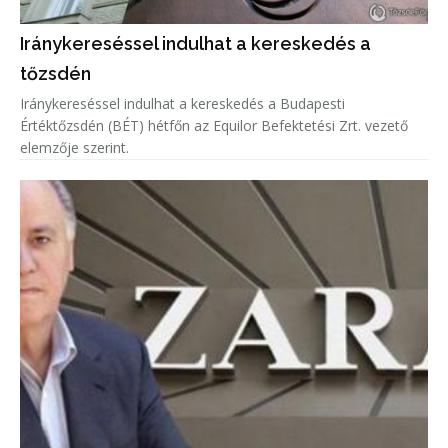
Iránykereséssel indulhat a kereskedés a
tőzsdén
Iránykereséssel indulhat a kereskedés a Budapesti
Értéktőzsdén (BÉT) hétfőn az Equilor Befektetési Zrt. vezető
elemzője szerint.