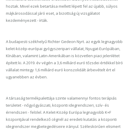
hoztak. Mivel ezek betartása mellett lépett fel az újabb, súlyos
májkárosodással járó eset, a bizottság új vizsgálatot
kezdeményezett - írták.
A budapesti székhelyű Richter Gedeon Nyrt. az egyik legnagyobb
kelet-közép-európai gyógyszeripari vállalat, Nyugat-Európában,
Kínában, valamint Latin-Amerikában is közvetlen piaci jelenlétet
épített ki. A 2019. év végén a 3,6 milliárd euró tőzsdei értékkel bíró
vállalat mintegy 1,6 milliárd euró konszolidált árbevételt ért el
ugyanebben az évben.
A társaság termékpalettája szinte valamennyi fontos terápiás
területet - nőgyógyászati, központi idegrendszeri, szív- és
érrendszeri - felölel. A Kelet-Közép Európa legnagyobb K+F
központjával rendelkező cégnél az eredeti kutatás a központi
idegrendszer megbetegedéseire irányul. Széleskörűen elismert