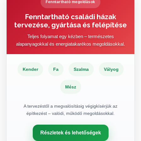
Fenntartható megoldások
Fenntartható családi házak
tervezése, gyártása és felépítése
Teljes folyamat egy kézben – természetes
alapanyagokkal és energiatakarékos megoldásokkal.
Kender
Fa
Szalma
Vályog
Mész
A tervezéstől a megvalósításig végigkísérjük az
építkezést – valódi, működő megoldásokkal.
Részletek és lehetőségek