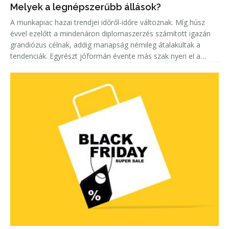
Melyek a legnépszerűbb állások?
A munkapiac hazai trendjei időről-időre változnak. Míg húsz
évvel ezelőtt a mindenáron diplomaszerzés számított igazán
grandiózus célnak, addig manapság némileg átalakultak a
tendenciák. Egyrészt jóformán évente más szak nyeri el a
„legkeresettebb címet”. Másrészt egyre többen keresnek szak-
és mest