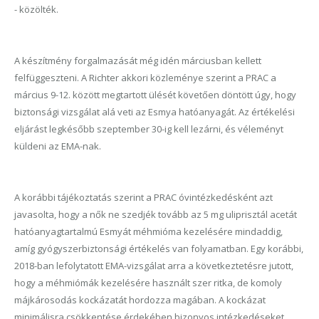
- közölték.
A készítmény forgalmazását még idén márciusban kellett
felfüggeszteni. A Richter akkori közleménye szerint a PRAC a
március 9-12. között megtartott ülését követően döntött úgy, hogy
biztonsági vizsgálat alá veti az Esmya hatóanyagát. Az értékelési
eljárást legkésőbb szeptember 30-ig kell lezárni, és véleményt
küldeni az EMA-nak.
A korábbi tájékoztatás szerint a PRAC óvintézkedésként azt
javasolta, hogy a nők ne szedjék tovább az 5 mg uliprisztál acetát
hatóanyagtartalmú Esmyát méhmióma kezelésére mindaddig,
amíg gyógyszerbiztonsági értékelés van folyamatban. Egy korábbi,
2018-ban lefolytatott EMA-vizsgálat arra a következtetésre jutott,
hogy a méhmiómák kezelésére használt szer ritka, de komoly
májkárosodás kockázatát hordozza magában. A kockázat
minimálisra csökkentése érdekében bizonyos intézkedéseket