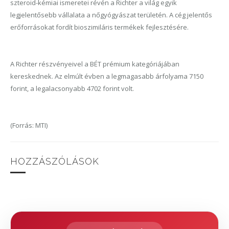
szteroid-kémiai ismeretei révén a Richter a világ egyik
legjelentősebb vállalata a nőgyógyászat területén. A cég jelentős
erőforrásokat fordít bioszimiláris termékek fejlesztésére.
A Richter részvényeivel a BÉT prémium kategóriájában
kereskednek. Az elmúlt évben a legmagasabb árfolyama 7150
forint, a legalacsonyabb 4702 forint volt.
(Forrás: MTI)
HOZZÁSZÓLÁSOK