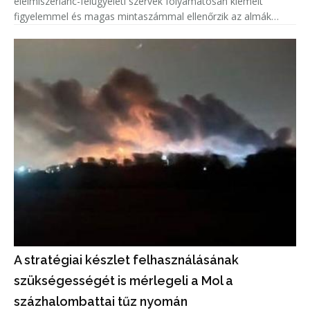
élelmiszerlánc-felügyeleti szervek folyamatosan kiemelt
figyelemmel és magas mintaszámmal ellenőrzik az almák
növényvédőszer-maradék tartalmát.
A stratégiai készlet felhasználásának
szükségességét is mérlegeli a Mol a
százhalombattai tűz nyomán