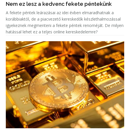
Nem ez lesz a kedvenc fekete péntekünk
A fekete péntek leárazásai az idei évben elmaradhatnak a
korábbiaktól, de a piacvezető kereskedők készlethalmozással
igyekeznek megmenteni a fekete péntek renoméját. De milyen
hatással lehet ez a teljes online kereskedelemre?