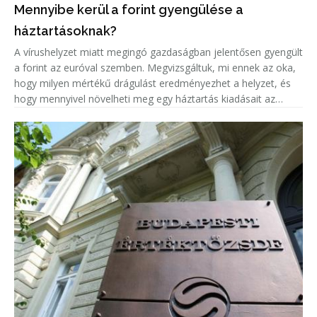
Mennyibe kerül a forint gyengülése a
háztartásoknak?
A vírushelyzet miatt megingó gazdaságban jelentősen gyengült
a forint az euróval szemben. Megvizsgáltuk, mi ennek az oka,
hogy milyen mértékű drágulást eredményezhet a helyzet, és
hogy mennyivel növelheti meg egy háztartás kiadásait az
euróárfolyam emelkedéséből adódó árnövekedés.