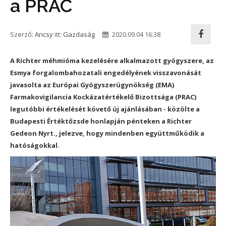
a PRAC
Szerző:
Ancsy
itt:
Gazdaság
2020.09.04 16:38
A Richter méhmióma kezelésére alkalmazott gyógyszere, az
Esmya forgalombahozatali engedélyének visszavonását
javasolta az Európai Gyógyszerügynökség (EMA)
Farmakovigilancia Kockázatértékelő Bizottsága (PRAC)
legutóbbi értékelését követő új ajánlásában - közölte a
Budapesti Értéktőzsde honlapján pénteken a Richter
Gedeon Nyrt., jelezve, hogy mindenben együttműködik a
hatóságokkal.