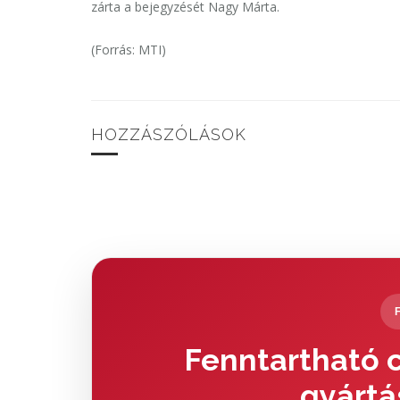
zárta a bejegyzését Nagy Márta.
(Forrás: MTI)
HOZZÁSZÓLÁSOK
Fenntartható c
gyártá