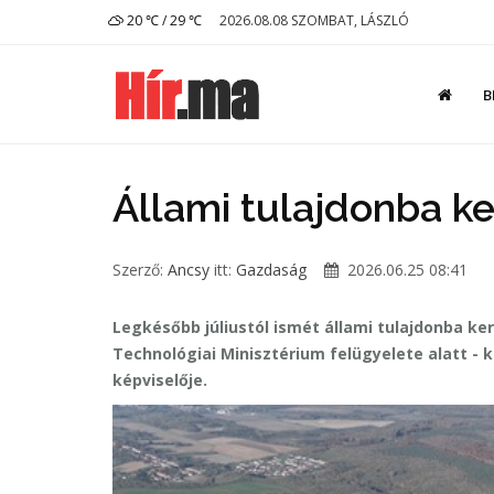
20 ℃ / 29 ℃
2026.08.08 SZOMBAT, LÁSZLÓ
B
Állami tulajdonba k
Szerző:
Ancsy
itt:
Gazdaság
2026.06.25 08:41
Legkésőbb júliustól ismét állami tulajdonba k
Technológiai Minisztérium felügyelete alatt - 
képviselője.