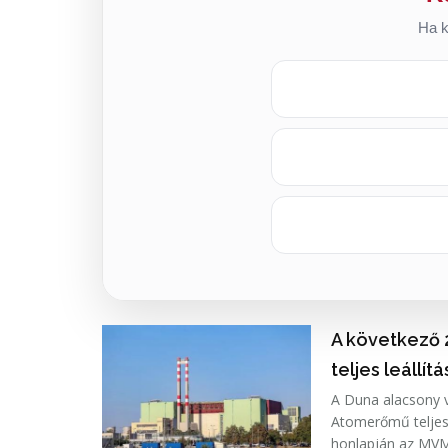
Ha k
A következő 
teljes leállít
A Duna alacsony v
Atomerőmű teljes 
honlapján az MVM