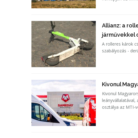
Allianz: a ro
járművekkel
A rolleres károk 
szabályozás - derü
Kivonul Magy
Kivonul Magyarors
leányvállalatával
osztálya az MTI-v