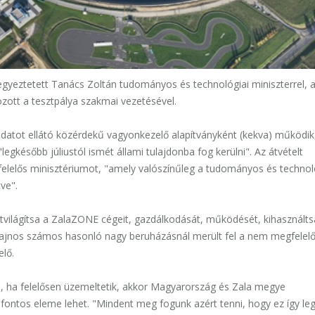
gyeztetett Tanács Zoltán tudományos és technológiai miniszterrel, a
ozott a tesztpálya szakmai vezetésével.
adatot ellátó közérdekű vagyonkezelő alapítványként (kekva) működik,
egkésőbb júliustól ismét állami tulajdonba fog kerülni". Az átvételt
 felelős minisztériumot, "amely valószínűleg a tudományos és technol
ve".
átvilágítsa a ZalaZONE cégeit, gazdálkodását, működését, kihasznált
 sajnos számos hasonló nagy beruházásnál merült fel a nem megfelel
elő.
ra, ha felelősen üzemeltetik, akkor Magyarország és Zala megye
fontos eleme lehet. "Mindent meg fogunk azért tenni, hogy ez így leg