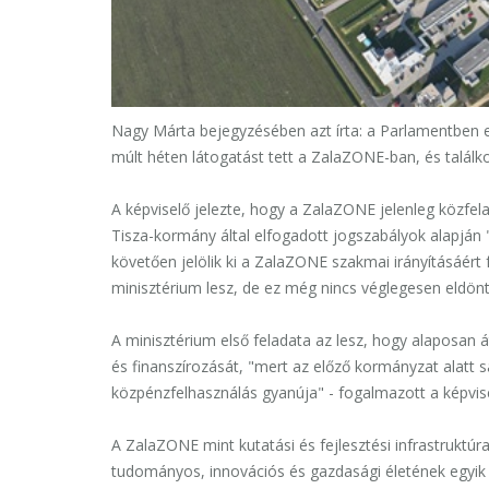
Nagy Márta bejegyzésében azt írta: a Parlamentben e
múlt héten látogatást tett a ZalaZONE-ban, és találk
A képviselő jelezte, hogy a ZalaZONE jelenleg közfel
Tisza-kormány által elfogadott jogszabályok alapján "l
követően jelölik ki a ZalaZONE szakmai irányításáért
minisztérium lesz, de ez még nincs véglegesen eldönt
A minisztérium első feladata az lesz, hogy alaposan 
és finanszírozását, "mert az előző kormányzat alatt
közpénzfelhasználás gyanúja" - fogalmazott a képvis
A ZalaZONE mint kutatási és fejlesztési infrastruktú
tudományos, innovációs és gazdasági életének egyik 