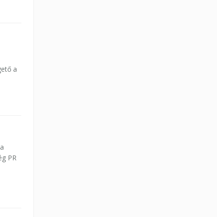
gető a
ta
cég PR