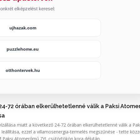
onkrét elképzelést keresel:
ujhazak.com
puzzlehome.eu
otthontervek.hu
24-72 órában elkerülhetetlenné válik a Paksi Atom
ása
ízállása miatt a következő 24-72 órában elkerülhetetlenné válik a Pak
leállítása, ezzel a villamosenergia-termelés megszűnése - tette közz
 Paksi Atomerőmű Zrt. csütörtökön kora délután.