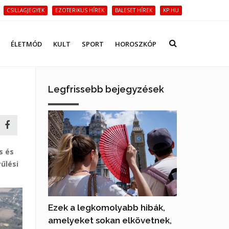
CSILLAGJEGYEK
EZOTERIKUS HÍREK
BALESET HÍREK
KP.HU
ÉLETMÓD
KULT
SPORT
HOROSZKÓP
Legfrissebb bejegyzések
s és
űlési
Ezek a legkomolyabb hibák,
amelyeket sokan elkövetnek,