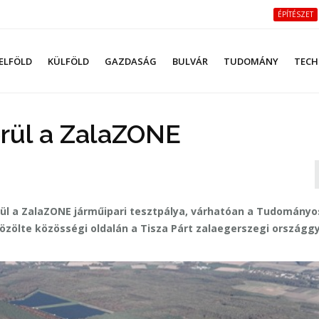
ÉPÍTÉSZET
ELFÖLD
KÜLFÖLD
GAZDASÁG
BULVÁR
TUDOMÁNY
TECH
erül a ZalaZONE
erül a ZalaZONE járműipari tesztpálya, várhatóan a Tudományo
közölte közösségi oldalán a Tisza Párt zalaegerszegi országgy