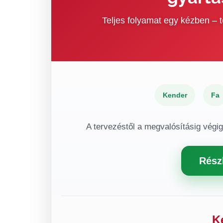
Teljes folyamat egy kézben –
Kender
Fa
A tervezéstől a megvalósításig végi
Rész
K