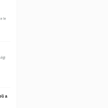
e le
sági
li a