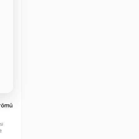
erőmű
si
é