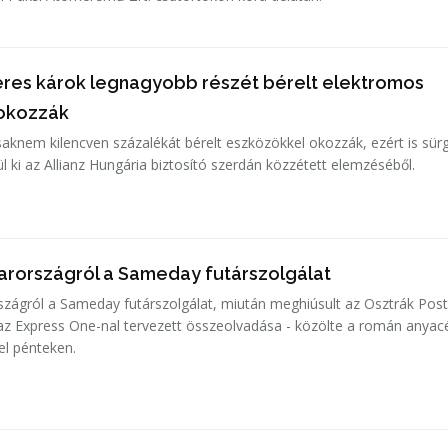
lleres károk legnagyobb részét bérelt elektromos
 okozzák
csaknem kilencven százalékát bérelt eszközökkel okozzák, ezért is sür
l ki az Allianz Hungária biztosító szerdán közzétett elemzéséből.
arországról a Sameday futárszolgálat
zágról a Sameday futárszolgálat, miután meghiúsult az Osztrák Pos
, az Express One-nal tervezett összeolvadása - közölte a román anya
el pénteken.