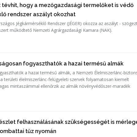
 tévhit, hogy a mezőgazdasági termelőket is védő
lő rendszer aszályt okozhat
rszágos Jégkármérséklő Rendszer (JÉGER) okozza az aszályt - szögezt
dszert működtető Nemzeti Agrárgazdasági Kamara (NAK).
nságosan fogyaszthatók a hazai termésű almák
yaszthatók a hazai termésű almák, a Nemzeti Élelmiszerlánc-bizton
 a területi élelmiszerlánc-felügyeleti szervek folyamatosan kiemelt
agas mintaszámmal ellenőrzik az almák növényvédőszer-maradék
készlet felhasználásának szükségességét is mérlege
lombattai tűz nyomán