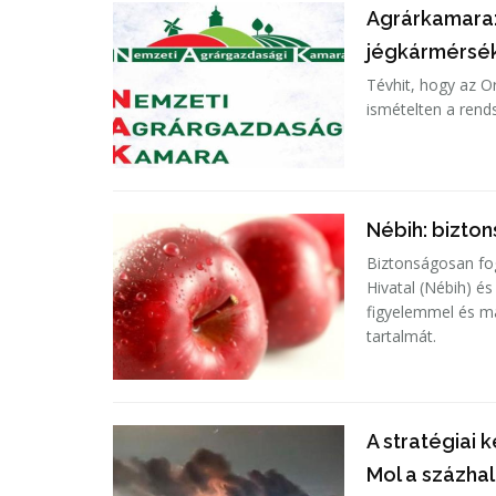
Agrárkamara:
jégkármérsék
Tévhit, hogy az O
ismételten a ren
Nébih: bizto
Biztonságosan fog
Hivatal (Nébih) és
figyelemmel és m
tartalmát.
A stratégiai 
Mol a százha