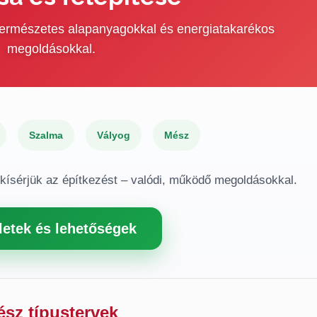
 természetes alapanyagokkal és energiatakarékos
megoldásokkal.
Szalma
Vályog
Mész
gkísérjük az építkezést – valódi, működő megoldásokkal.
letek és lehetőségek
ész típustervek