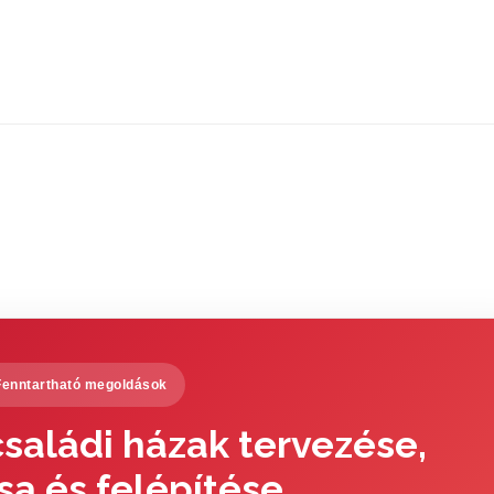
Fenntartható megoldások
saládi házak tervezése,
sa és felépítése