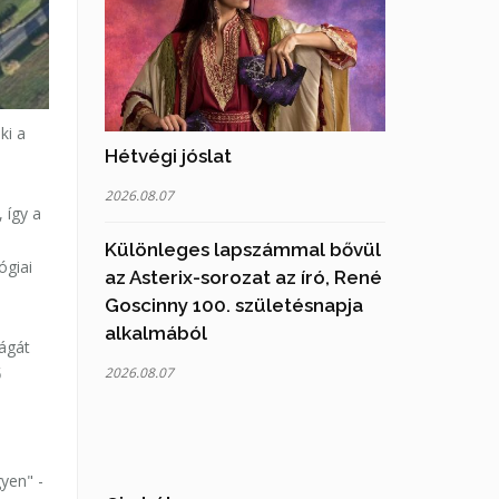
ki a
Hétvégi jóslat
2026.08.07
 így a
Különleges lapszámmal bővül
ógiai
az Asterix-sorozat az író, René
Goscinny 100. születésnapja
alkalmából
ságát
ő
2026.08.07
yen" -