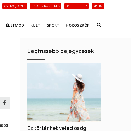
CSILLAGJEGYEK
EZOTERIKUS HÍREK
BALESET HÍREK
KP.HU
ÉLETMÓD
KULT
SPORT
HOROSZKÓP
Legfrissebb bejegyzések
6600
Ez történhet veled őszig