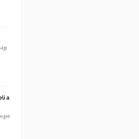
sági
li a
egeli