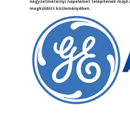
négyzetméternyi napelemet telepítenek majd a
megküldött közleményében.