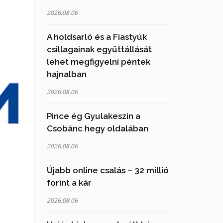
2026.08.06
A holdsarló és a Fiastyúk
csillagainak együttállását
lehet megfigyelni péntek
hajnalban
2026.08.06
Pince ég Gyulakeszin a
Csobánc hegy oldalában
2026.08.06
Újabb online csalás – 32 millió
forint a kár
2026.08.06