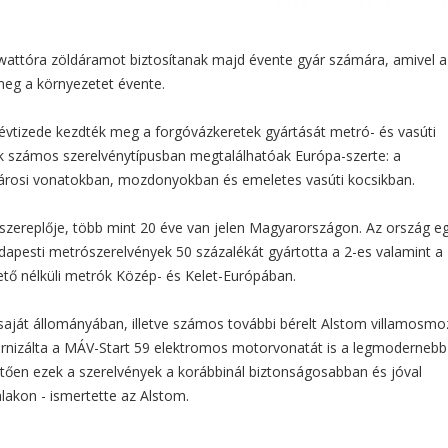
attóra zöldáramot biztosítanak majd évente gyár számára, amivel a
meg a környezetet évente.
évtizede kezdték meg a forgóvázkeretek gyártását metró- és vasúti
ek számos szerelvénytípusban megtalálhatóak Európa-szerte: a
rosi vonatokban, mozdonyokban és emeletes vasúti kocsikban.
zereplője, több mint 20 éve van jelen Magyarországon. Az ország eg
dapesti metrószerelvények 50 százalékát gyártotta a 2-es valamint a
ető nélküli metrók Közép- és Kelet-Európában.
aját állományában, illetve számos további bérelt Alstom villamosm
ernizálta a MÁV-Start 59 elektromos motorvonatát is a legmoderneb
tően ezek a szerelvények a korábbinál biztonságosabban és jóval
akon - ismertette az Alstom.