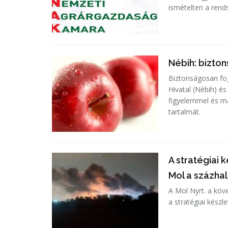
ismételten a ren
Nébih: bizto
Biztonságosan fog
Hivatal (Nébih) és
figyelemmel és m
tartalmát.
A stratégiai 
Mol a százha
A Mol Nyrt. a köv
a stratégiai készl