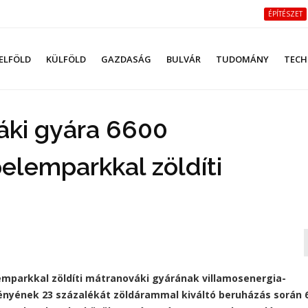
ÉPÍTÉSZET
ELFÖLD
KÜLFÖLD
GAZDASÁG
BULVÁR
TUDOMÁNY
TECH
áki gyára 6600
lemparkkal zöldíti
mparkkal zöldíti mátranováki gyárának villamosenergia-
gényének 23 százalékát zöldárammal kiváltó beruházás során 