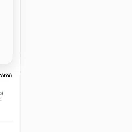
erőmű
si
é