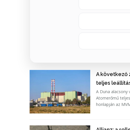
A következő 
teljes leállít
A Duna alacsony v
Atomerőmű teljes 
honlapján az MVM
Allianz: a ro