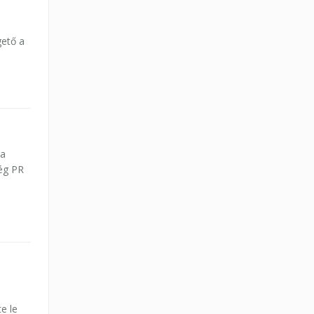
gető a
ta
cég PR
e le