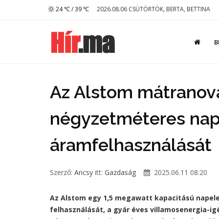
24 ℃ / 39 ℃
2026.08.06 CSÜTÖRTÖK, BERTA, BETTINA
B
Az Alstom mátranov
négyzetméteres nape
áramfelhasználását
Szerző:
Ancsy
itt:
Gazdaság
2025.06.11 08:20
Az Alstom egy 1,5 megawatt kapacitású napele
felhasználását, a gyár éves villamosenergia-i