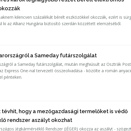
 okozzák
csaknem kilencven százalékát bérelt eszközökkel okozzák, ezért is sür
l ki az Allianz Hungária biztosító szerdán közzétett elemzéséből.
arországról a Sameday futárszolgálat
zágról a Sameday futárszolgálat, miután meghiúsult az Osztrák Pos
, az Express One-nal tervezett összeolvadása - közölte a román anya
el pénteken.
 tévhit, hogy a mezőgazdasági termelőket is védő
lő rendszer aszályt okozhat
rszágos Jégkármérséklő Rendszer (JÉGER) okozza az aszályt - szögezt