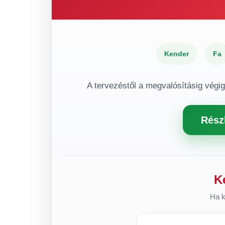
Kender
Fa
A tervezéstől a megvalósításig végi
Rész
K
Ha k