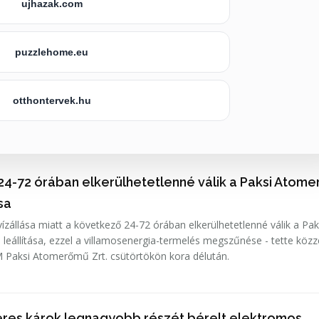
ujhazak.com
puzzlehome.eu
otthontervek.hu
24-72 órában elkerülhetetlenné válik a Paksi Atom
ása
ízállása miatt a következő 24-72 órában elkerülhetetlenné válik a Pak
leállítása, ezzel a villamosenergia-termelés megszűnése - tette közz
 Paksi Atomerőmű Zrt. csütörtökön kora délután.
lleres károk legnagyobb részét bérelt elektromos