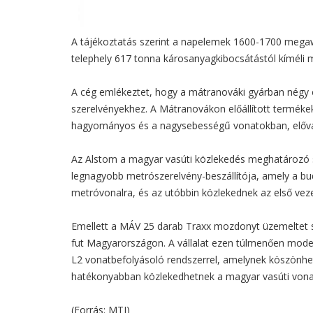
A tájékoztatás szerint a napelemek 1600-1700 megaw
telephely 617 tonna károsanyagkibocsátástól kíméli 
A cég emlékeztet, hogy a mátranováki gyárban négy 
szerelvényekhez. A Mátranovákon előállított termék
hagyományos és a nagysebességű vonatokban, elővá
Az Alstom a magyar vasúti közlekedés meghatározó s
legnagyobb metrószerelvény-beszállítója, amely a bu
metróvonalra, és az utóbbin közlekednek az első vez
Emellett a MÁV 25 darab Traxx mozdonyt üzemeltet s
fut Magyarországon. A vállalat ezen túlmenően mod
L2 vonatbefolyásoló rendszerrel, amelynek köszönhe
hatékonyabban közlekedhetnek a magyar vasúti vonal
(Forrás: MTI)