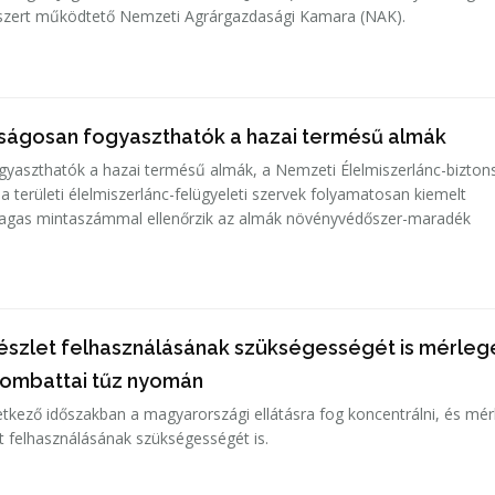
dszert működtető Nemzeti Agrárgazdasági Kamara (NAK).
nságosan fogyaszthatók a hazai termésű almák
yaszthatók a hazai termésű almák, a Nemzeti Élelmiszerlánc-bizton
 a területi élelmiszerlánc-felügyeleti szervek folyamatosan kiemelt
agas mintaszámmal ellenőrzik az almák növényvédőszer-maradék
készlet felhasználásának szükségességét is mérlege
lombattai tűz nyomán
etkező időszakban a magyarországi ellátásra fog koncentrálni, és mérl
et felhasználásának szükségességét is.