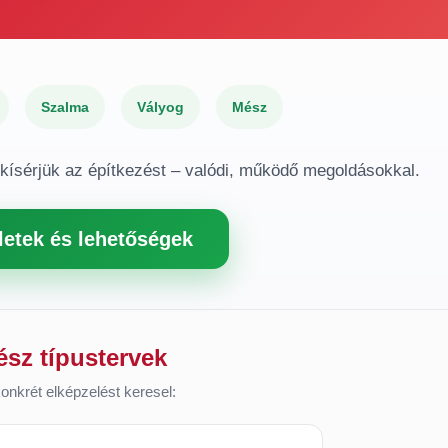
Szalma
Vályog
Mész
gkísérjük az építkezést – valódi, működő megoldásokkal.
letek és lehetőségek
ész típustervek
onkrét elképzelést keresel: