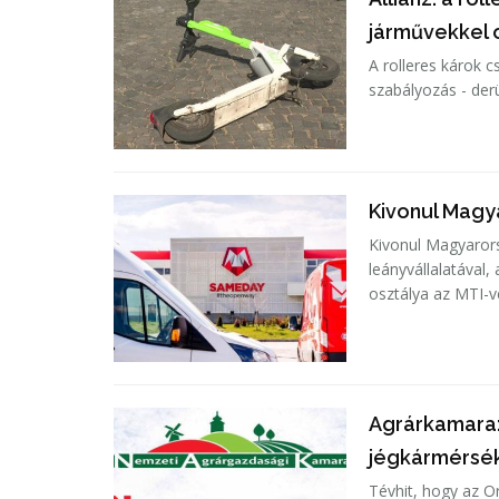
járművekkel
A rolleres károk 
szabályozás - derü
Kivonul Magy
Kivonul Magyarors
leányvállalatával
osztálya az MTI-v
Agrárkamara:
jégkármérsék
Tévhit, hogy az O