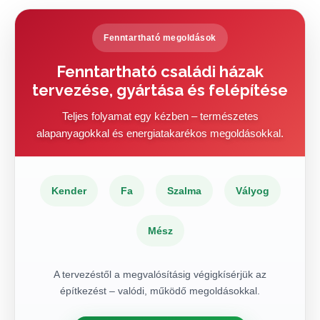
Fenntartható megoldások
Fenntartható családi házak
tervezése, gyártása és felépítése
Teljes folyamat egy kézben – természetes
alapanyagokkal és energiatakarékos megoldásokkal.
Kender
Fa
Szalma
Vályog
Mész
A tervezéstől a megvalósításig végigkísérjük az
építkezést – valódi, működő megoldásokkal.