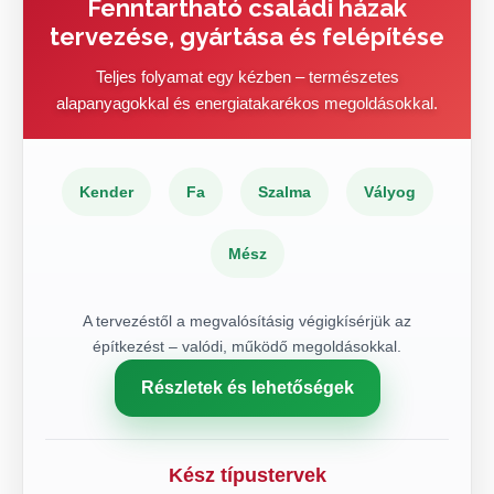
Fenntartható családi házak
tervezése, gyártása és felépítése
Teljes folyamat egy kézben – természetes
alapanyagokkal és energiatakarékos megoldásokkal.
Kender
Fa
Szalma
Vályog
Mész
A tervezéstől a megvalósításig végigkísérjük az
építkezést – valódi, működő megoldásokkal.
Részletek és lehetőségek
Kész típustervek