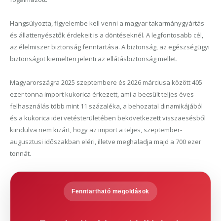
Hangsúlyozta, figyelembe kell venni a magyar takarmánygyártás
és állattenyésztők érdekeit is a döntéseknél. A legfontosabb cél,
az élelmiszer biztonság fenntartása. A biztonság, az egészségügyi
biztonságot kiemelten jelenti az ellátásbiztonság mellet.
Magyarországra 2025 szeptembere és 2026 márciusa között 405
ezer tonna import kukorica érkezett, ami a becsült teljes éves
felhasználás több mint 11 százaléka, a behozatal dinamikájából
és a kukorica idei vetésterületében bekövetkezett visszaesésből
kiindulva nem kizárt, hogy az import a teljes, szeptember-
augusztusi időszakban eléri, illetve meghaladja majd a 700 ezer
tonnát.
Fenntartható megoldások