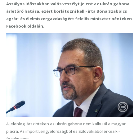
Aszályos időszakban valós veszélyt jelent az ukrán gabona
árletörő hatása, ezért korlátozni kell - írta Bóna Szabolcs
agrár- és élelmiszergazdaságért felelős miniszter pénteken
Facebook oldalán.
A jelenlegi árszinteken az ukrán gabona nem kalkulál a magyar
piacra. Az import Lengyelországból és Szlovákiából érkezik -
fogalmazott.