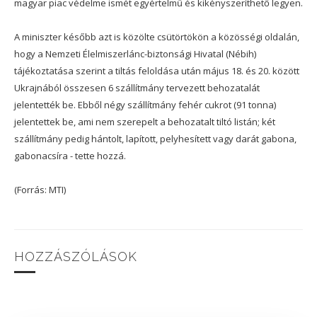
magyar piac védelme ismét egyértelmű és kikényszeríthető legyen.
A miniszter később azt is közölte csütörtökön a közösségi oldalán,
hogy a Nemzeti Élelmiszerlánc-biztonsági Hivatal (Nébih)
tájékoztatása szerint a tiltás feloldása után május 18. és 20. között
Ukrajnából összesen 6 szállítmány tervezett behozatalát
jelentették be. Ebből négy szállítmány fehér cukrot (91 tonna)
jelentettek be, ami nem szerepelt a behozatalt tiltó listán; két
szállítmány pedig hántolt, lapított, pelyhesített vagy darát gabona,
gabonacsíra - tette hozzá.
(Forrás: MTI)
HOZZÁSZÓLÁSOK