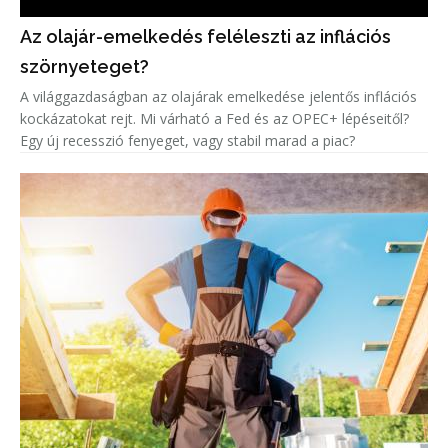
Az olajár-emelkedés feléleszti az inflációs
szörnyeteget?
A világgazdaságban az olajárak emelkedése jelentős inflációs
kockázatokat rejt. Mi várható a Fed és az OPEC+ lépéseitől?
Egy új recesszió fenyeget, vagy stabil marad a piac?