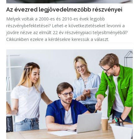
Az évezred legjövedelmezőbb részvényei
Melyek voltak a 2000-es és 2010-es évek legjobb
részvénybefektetései? Lehet-e következtetéseket levonni a
jövőre nézve az elmúlt 22 év részvénypiaci teljesítményéből?
Cikkünkben ezekre a kérdésekre keressük a választ.