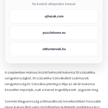
Ha konkrét elképzelést keresel:
ujhazak.com
puzzlehome.eu
otthontervek.hu
A szeptember-március között behozott kukorica 50 százaléka
Lengyelországból, 36 százaléka Szlovákiából származott.
Lengyelország és Szlovákia jelenleg is tiltja az ukrán kukorica
közvetlen importját, csak a tranzit engedélyezett - jegyezte meg.
Szerinte Magyarország a klímaváltozás következtében hosszabb
távon kukoricából valószínűsíthetően legfeljebb önellátásra lesz