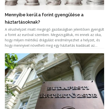
Mennyibe kerül a forint gyengülése a
háztartásoknak?
A vírushelyzet miatt megingó gazdaságban jelentősen gyengült
a forint az euróval szemben. Megvizsgáltuk, mi ennek az oka,
hogy milyen mértékű drágulást eredményezhet a helyzet, és
hogy mennyivel növelheti meg egy háztartás kiadásait az
euróárfolyam emelkedéséből adódó árnövekedés.