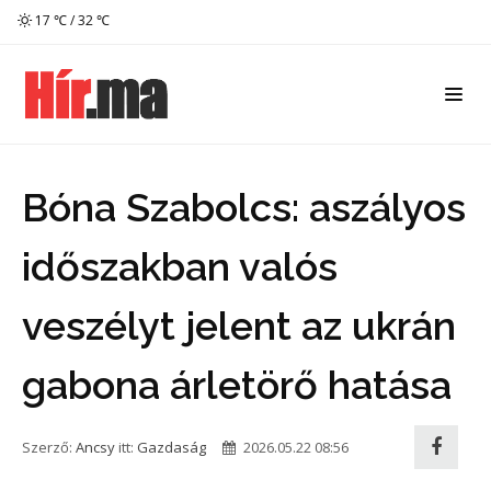
17 ℃ / 32 ℃
Bóna Szabolcs: aszályos
időszakban valós
veszélyt jelent az ukrán
gabona árletörő hatása
Szerző:
Ancsy
itt:
Gazdaság
2026.05.22 08:56