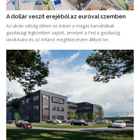
A dollár veszít erejéből az euróval szemben
Az ukrán válság ebben az évben a magas kamatlábak
gazdasági légkörében zajlott, amelyet a Fed a gazdaság
lassítására és az infláció megfékezésére állított be.