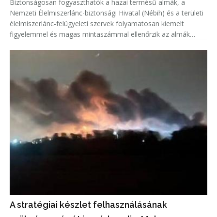
Biztonságosan fogyaszthatók a hazai termésű almák, a
Nemzeti Élelmiszerlánc-biztonsági Hivatal (Nébih) és a területi
élelmiszerlánc-felügyeleti szervek folyamatosan kiemelt
figyelemmel és magas mintaszámmal ellenőrzik az almák
növényvédőszer-maradék tartalmát.
A stratégiai készlet felhasználásának