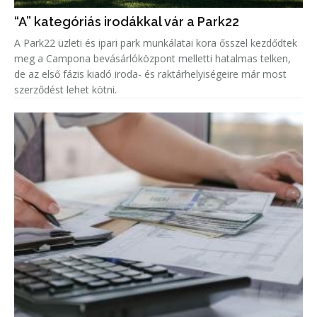
“A” kategóriás irodákkal vár a Park22
A Park22 üzleti és ipari park munkálatai kora ősszel kezdődtek
meg a Campona bevásárlóközpont melletti hatalmas telken,
de az első fázis kiadó iroda- és raktárhelyiségeire már most
szerződést lehet kötni.