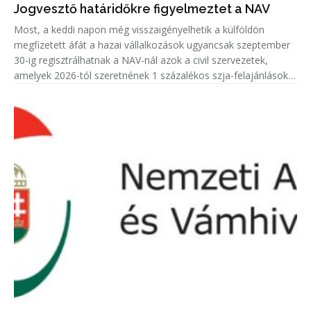
Jogvesztő határidőkre figyelmeztet a NAV
Most, a keddi napon még visszaigényelhetik a külföldön
megfizetett áfát a hazai vállalkozások ugyancsak szeptember
30-ig regisztrálhatnak a NAV-nál azok a civil szervezetek,
amelyek 2026-tól szeretnének 1 százalékos szja-felajánlásokat
fogadni.