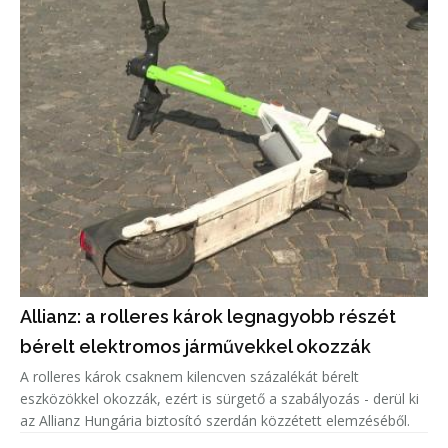
Allianz: a rolleres károk legnagyobb részét
bérelt elektromos járművekkel okozzák
A rolleres károk csaknem kilencven százalékát bérelt
eszközökkel okozzák, ezért is sürgető a szabályozás - derül ki
az Allianz Hungária biztosító szerdán közzétett elemzéséből.