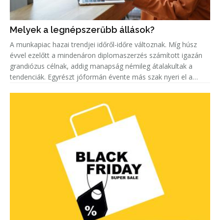
Melyek a legnépszerűbb állások?
A munkapiac hazai trendjei időről-időre változnak. Míg húsz
évvel ezelőtt a mindenáron diplomaszerzés számított igazán
grandiózus célnak, addig manapság némileg átalakultak a
tendenciák. Egyrészt jóformán évente más szak nyeri el a
„legkeresettebb címet”. Másrészt egyre többen keresnek szak-
és mest