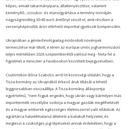
képes, emiatt takarmányipara, állattenyésztése, valamint
keményítő-, izocukor- és etanolgyártása a termény tonnáján
nagyságrendileg 30-40 euró árelőnyt veszít el, amit részben a
versenyképesebb áron elérhető importtal igyekszik kompenzálni.
Ukrajnában a géntechnológiailag módosított növények
termesztése már tiltott, e téren az európai uniós jogharmonizáció
teljes mértékben 2026 szeptemberétől valósul meg - hívta fel a
figyelmet a miniszter a Facebookon közzétett bejegyzésében.
Csütörtökön Bóna Szabolcs arról írt közösségi oldalán, hogy a
Tisza-kormány az Ukrajnából érkező áruk tiltását a lehető
leggyorsabban visszaállítja. A Tisza-kormány álláspontja
egyértelmű, "nem fogjuk engedni, hogy ukrán vagy bármilyen más
importtermék veszélybe sodorja a magyar gazdák megélhetését
és a magyar emberek egészséges élelmiszerrel való ellátását. Az
agrártárca haladéktalanul áttekinti a kialakult helyzetet, és
megteszi a szükséges jogi lépéseket annak érdekében, hogy a