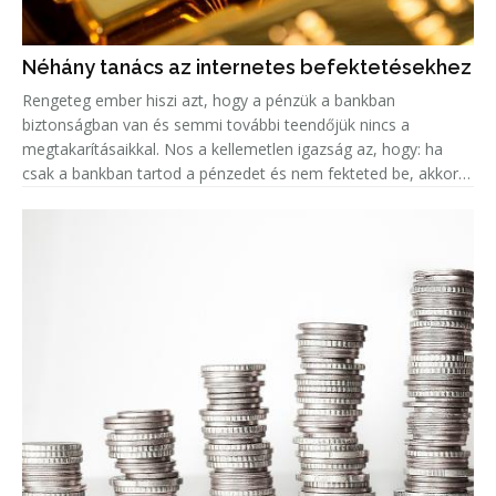
Néhány tanács az internetes befektetésekhez
Rengeteg ember hiszi azt, hogy a pénzük a bankban
biztonságban van és semmi további teendőjük nincs a
megtakarításaikkal. Nos a kellemetlen igazság az, hogy: ha
csak a bankban tartod a pénzedet és nem fekteted be, akkor
valójában az az összeg minden évvel egyre kevesebbet ér, a
fejlett országokban k