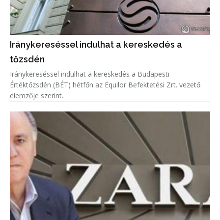
Iránykereséssel indulhat a kereskedés a
tőzsdén
Iránykereséssel indulhat a kereskedés a Budapesti
Értéktőzsdén (BÉT) hétfőn az Equilor Befektetési Zrt. vezető
elemzője szerint.