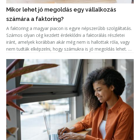
Mikor lehet jó megoldás egy vállalkozás
számára a faktoring?
A faktoring a magyar piacon is egyre népszerűbb szolgáltatás.
Számos olyan cég kezdett érdeklődni a faktorálás részletei
iránt, amelyek korábban akár még nem is hallottak róla, vagy
nem tudták elképzelni, hogy számukra is jó megoldás lehet. A
népszerűség jelentős növekedése miatt született meg ez a