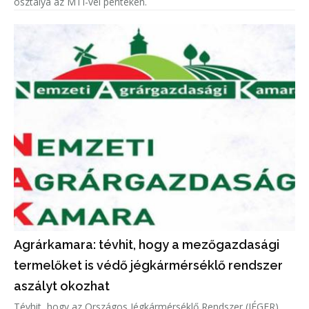
osztálya az MTI-vel pénteken.
Agrárkamara: tévhit, hogy a mezőgazdasági
termelőket is védő jégkármérséklő rendszer
aszályt okozhat
Tévhit, hogy az Országos Jégkármérséklő Rendszer (JÉGER)