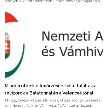
amelyek 2026-tól szeretnének 1 százalékos szja-felajánlásokat
fogadni.
Minden ötödik ellenőrzésnél hibát találtak a
revizorok a Balatonnál és a Velencei-tónál
Mintegy kétezer-ötszáz ellenőrzés, ötszáz adóügyi visszaélés -
ez a Nemzeti Adó- és Vámhivatal (NAV) nyári akciójának