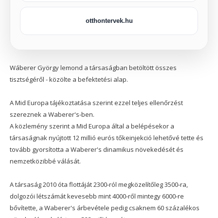
otthontervek.hu
Wáberer György lemond a társaságban betöltött összes
tisztségéről - közölte a befektetési alap.
A Mid Europa tájékoztatása szerint ezzel teljes ellenőrzést
szereznek a Waberer's-ben.
A közlemény szerint a Mid Europa által a belépésekor a
társaságnak nyújtott 12 millió eurós tőkeinjekció lehetővé tette és
tovább gyorsította a Waberer's dinamikus növekedését és
nemzetközibbé válását.
A társaság 2010 óta flottáját 2300-ról megközelítőleg 3500-ra,
dolgozói létszámát kevesebb mint 4000-ről mintegy 6000-re
bővítette, a Waberer's árbevétele pedig csaknem 60 százalékos