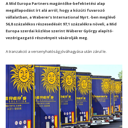
A Mid Europa Partners magántőke-befektetési alap
megállapodást írt alá arról, hogy a közúti fuvarozó
vállalatban, a Waberer's International Nyrt.-ben meglévő
56,8 százalékos részesedését 97,1 százalékra növeli, a Mid
Europa szerdai közlése szerint Wáberer György alapító-
vezérigazgató részvényeit vásárolják meg.
A tranzakció a versenyhatóság jóváhagyása után zárul le.