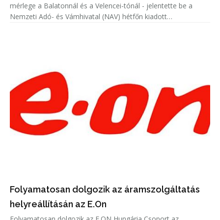
mérlege a Balatonnál és a Velencei-tónál - jelentette be a
Nemzeti Adó- és Vámhivatal (NAV) hétfőn kiadott
közleményében.
Folyamatosan dolgozik az áramszolgáltatás
helyreállításán az E.On
Folyamatosan dolgozik az E.ON Hungária Csoport az