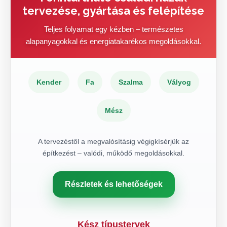
tervezése, gyártása és felépítése
Teljes folyamat egy kézben – természetes
alapanyagokkal és energiatakarékos megoldásokkal.
Kender
Fa
Szalma
Vályog
Mész
A tervezéstől a megvalósításig végigkísérjük az
építkezést – valódi, működő megoldásokkal.
Részletek és lehetőségek
Kész típustervek