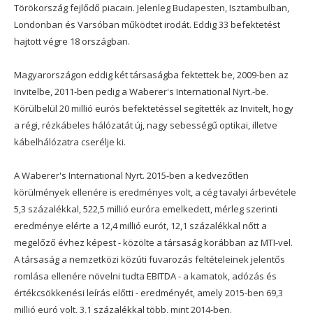
Törökország fejlődő piacain. Jelenleg Budapesten, Isztambulban,
Londonban és Varsóban működtet irodát. Eddig 33 befektetést
hajtott végre 18 országban.
Magyarországon eddig két társaságba fektettek be, 2009-ben az
Invitelbe, 2011-ben pedig a Waberer's International Nyrt.-be.
Körülbelül 20 millió eurós befektetéssel segítették az Invitelt, hogy
a régi, rézkábeles hálózatát új, nagy sebességű optikai, illetve
kábelhálózatra cserélje ki.
A Waberer's International Nyrt. 2015-ben a kedvezőtlen
körülmények ellenére is eredményes volt, a cég tavalyi árbevétele
5,3 százalékkal, 522,5 millió euróra emelkedett, mérleg szerinti
eredménye elérte a 12,4 millió eurót, 12,1 százalékkal nőtt a
megelőző évhez képest - közölte a társaság korábban az MTI-vel.
A társaság a nemzetközi közúti fuvarozás feltételeinek jelentős
romlása ellenére növelni tudta EBITDA - a kamatok, adózás és
értékcsökkenési leírás előtti - eredményét, amely 2015-ben 69,3
millió euró volt, 3,1 százalékkal több, mint 2014-ben.