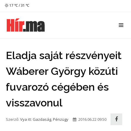
17 ℃ / 31 ℃
Eladja saját részvényeit
Wáberer György közúti
fuvarozó cégében és
visszavonul
Szerző:
Vya
itt:
Gazdaság
,
Pénzügy
2016.06.22 09:50