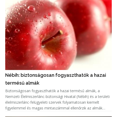
Nébih: biztonságosan fogyaszthatók a hazai
termésű almák
Biztonságosan fogyaszthatók a hazai termésű almák, a
Nemzeti Élelmiszerlánc-biztonsági Hivatal (Nébih) és a területi
élelmiszerlánc-felügyeleti szervek folyamatosan kiemelt
figyelemmel és magas mintaszámmal ellenőrzik az almák
növényvédőszer-maradék tartalmát.