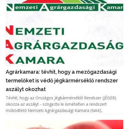
Agrárkamara: tévhit, hogy a mezőgazdasági
termelőket is védő jégkármérséklő rendszer
aszályt okozhat
Tévhit, hogy az Országos Jégkármérséklő Rendszer (JÉGER)
okozza az aszályt - szögezte le ismételten a rendszert
működtető Nemzeti Agrárgazdasági Kamara (NAK).