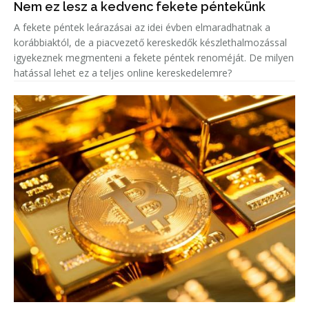
Nem ez lesz a kedvenc fekete péntekünk
A fekete péntek leárazásai az idei évben elmaradhatnak a
korábbiaktól, de a piacvezető kereskedők készlethalmozással
igyekeznek megmenteni a fekete péntek renoméját. De milyen
hatással lehet ez a teljes online kereskedelemre?