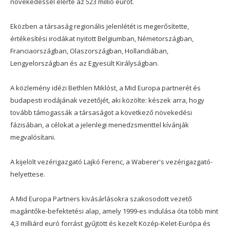
növekedéssel elérte az 523 millió eurót.
Eközben a társaság regionális jelenlétét is megerősítette,
értékesítési irodákat nyitott Belgiumban, Németországban,
Franciaországban, Olaszországban, Hollandiában,
Lengyelországban és az Egyesült Királyságban.
A közlemény idézi Bethlen Miklóst, a Mid Europa partnerét és
budapesti irodájának vezetőjét, aki közölte: készek arra, hogy
tovább támogassák a társaságot a következő növekedési
fázisában, a célokat a jelenlegi menedzsmenttel kívánják
megvalósítani.
A kijelölt vezérigazgató Lajkó Ferenc, a Waberer's vezérigazgató-
helyettese.
A Mid Europa Partners kivásárlásokra szakosodott vezető
magántőke-befektetési alap, amely 1999-es indulása óta több mint
4,3 milliárd euró forrást gyűjtött és kezelt Közép-Kelet-Európa és