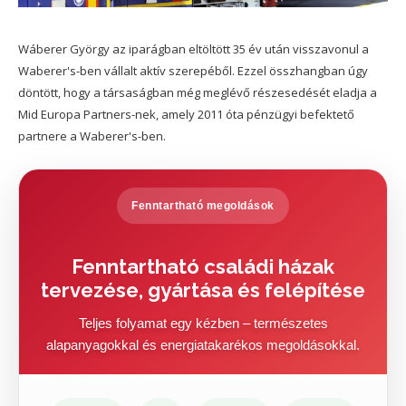
Wáberer György az iparágban eltöltött 35 év után visszavonul a
Waberer's-ben vállalt aktív szerepéből. Ezzel összhangban úgy
döntött, hogy a társaságban még meglévő részesedését eladja a
Mid Europa Partners-nek, amely 2011 óta pénzügyi befektető
partnere a Waberer's-ben.
Fenntartható megoldások
Fenntartható családi házak
tervezése, gyártása és felépítése
Teljes folyamat egy kézben – természetes
alapanyagokkal és energiatakarékos megoldásokkal.