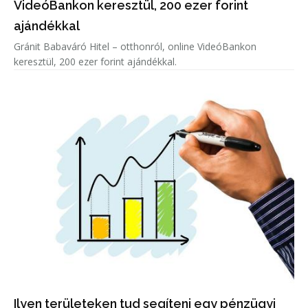
VideóBankon keresztül, 200 ezer forint
ajándékkal
Gránit Babaváró Hitel – otthonról, online VideóBankon
keresztül, 200 ezer forint ajándékkal.
Ilyen területeken tud segíteni egy pénzügyi