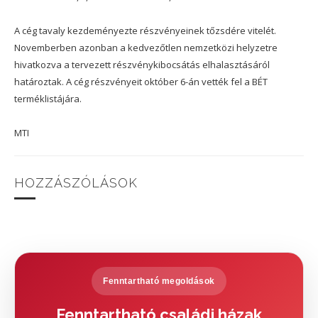
A cég tavaly kezdeményezte részvényeinek tőzsdére vitelét.
Novemberben azonban a kedvezőtlen nemzetközi helyzetre
hivatkozva a tervezett részvénykibocsátás elhalasztásáról
határoztak. A cég részvényeit október 6-án vették fel a BÉT
terméklistájára.
MTI
HOZZÁSZÓLÁSOK
Fenntartható megoldások
Fenntartható családi házak