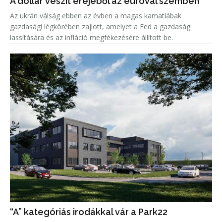
A dollár veszít erejéből az euróval szemben
Az ukrán válság ebben az évben a magas kamatlábak
gazdasági légkörében zajlott, amelyet a Fed a gazdaság
lassítására és az infláció megfékezésére állított be.
“A” kategóriás irodákkal vár a Park22