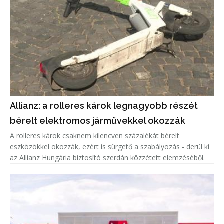
Allianz: a rolleres károk legnagyobb részét
bérelt elektromos járművekkel okozzák
A rolleres károk csaknem kilencven százalékát bérelt
eszközökkel okozzák, ezért is sürgető a szabályozás - derül ki
az Allianz Hungária biztosító szerdán közzétett elemzéséből.