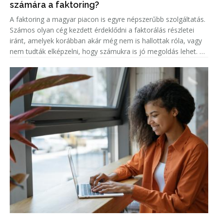
számára a faktoring?
A faktoring a magyar piacon is egyre népszerűbb szolgáltatás.
Számos olyan cég kezdett érdeklődni a faktorálás részletei
iránt, amelyek korábban akár még nem is hallottak róla, vagy
nem tudták elképzelni, hogy számukra is jó megoldás lehet. A
népszerűség jelentős növekedése miatt született meg ez a