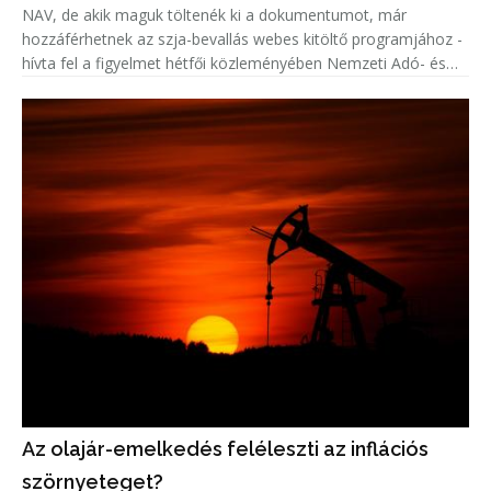
NAV, de akik maguk töltenék ki a dokumentumot, már
hozzáférhetnek az szja-bevallás webes kitöltő programjához -
hívta fel a figyelmet hétfői közleményében Nemzeti Adó- és
Vámhivatal (NAV).
Az olajár-emelkedés feléleszti az inflációs
szörnyeteget?