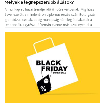
Melyek a legnépszerűbb állások?
A munkapiac hazai trendjei időről-időre változnak. Míg húsz
évvel ezelőtt a mindenáron diplomaszerzés számított igazán
grandiózus célnak, addig manapság némileg átalakultak a
tendenciák. Egyrészt jóformán évente más szak nyeri el a
„legkeresettebb címet”. Másrészt egyre többen keresnek szak-
és mest