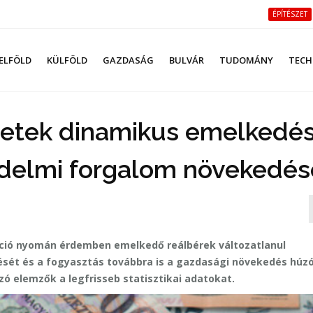
ÉPÍTÉSZET
ELFÖLD
KÜLFÖLD
GAZDASÁG
BULVÁR
TUDOMÁNY
TECH
setek dinamikus emelkedé
kedelmi forgalom növekedés
láció nyomán érdemben emelkedő reálbérek változatlanul
ét és a fogyasztás továbbra is a gazdasági növekedés húzó
ó elemzők a legfrisseb statisztikai adatokat.