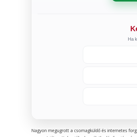
K
Ha k
Nagyon megugrott a csomagküldő és internetes forga