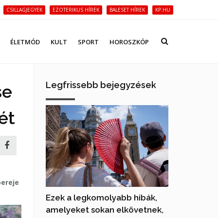
CSILLAGJEGYEK
EZOTERIKUS HÍREK
BALESET HÍREK
KP.HU
ÉLETMÓD
KULT
SPORT
HOROSZKÓP
Legfrissebb bejegyzések
se
ét
ereje
Ezek a legkomolyabb hibák,
amelyeket sokan elkövetnek,