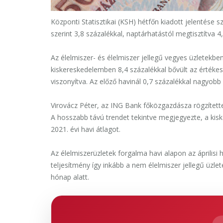
Központi Statisztikai (KSH) hétfőn kiadott jelentése
szerint 3,8 százalékkal, naptárhatástól megtisztítva 
Az élelmiszer- és élelmiszer jellegű vegyes üzletekb
kiskereskedelemben 8,4 százalékkal bővült az értéke
viszonyítva. Az előző havinál 0,7 százalékkal nagyobb 
Virovácz Péter, az ING Bank főközgazdásza rögzítet
A hosszabb távú trendet tekintve megjegyezte, a kis
2021. évi havi átlagot.
Az élelmiszerüzletek forgalma havi alapon az április
teljesítmény így inkább a nem élelmiszer jellegű üzle
hónap alatt.