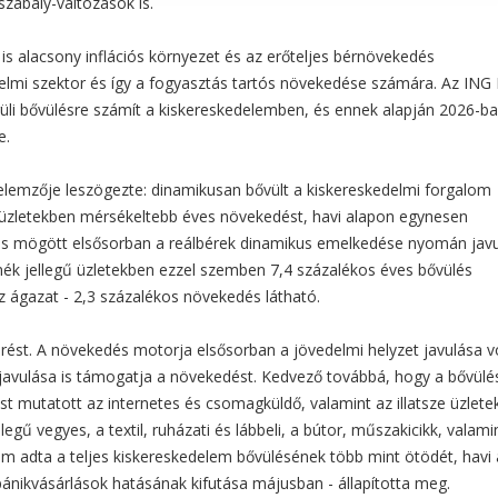
szabály-változások is.
is alacsony inflációs környezet és az erőteljes bérnövekedés
elmi szektor és így a fogyasztás tartós növekedése számára. Az ING
rüli bővülésre számít a kiskereskedelemben, és ennek alapján 2026-ba
e.
lemzője leszögezte: dinamikusan bővült a kiskereskedelmi forgalom
s üzletekben mérsékeltebb éves növekedést, havi alapon egynesen
dés mögött elsősorban a reálbérek dinamikus emelkedése nyomán jav
ék jellegű üzletekben ezzel szemben 7,4 százalékos éves bővülés
az ágazat - 2,3 százalékos növekedés látható.
örést. A növekedés motorja elsősorban a jövedelmi helyzet javulása vo
avulása is támogatja a növekedést. Kedvező továbbá, hogy a bővülé
t mutatott az internetes és csomagküldő, valamint az illatsze üzlete
egű vegyes, a textil, ruházati és lábbeli, a bútor, műszakicikk, valami
m adta a teljes kiskereskedelem bővülésének több mint ötödét, havi
ánikvásárlások hatásának kifutása májusban - állapította meg.