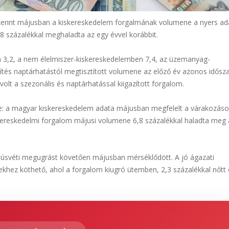
 szerint májusban a kiskereskedelem forgalmának volumene a nyers ad
4,8 százalékkal meghaladta az egy évvel korábbit.
en 3,2, a nem élelmiszer-kiskereskedelemben 7,4, az üzemanyag-
sítés naptárhatástól megtisztított volumene az előző év azonos idős
volt a szezonális és naptárhatással kiigazított forgalom.
te: a magyar kiskereskedelem adata májusban megfelelt a várakozáso
kereskedelmi forgalom májusi volumene 6,8 százalékkal haladta meg 
i húsvéti megugrást követően májusban mérséklődött. A jó ágazati
tekhez köthető, ahol a forgalom kiugró ütemben, 2,3 százalékkal nőtt