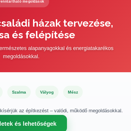
Fenntartható megoldások
saládi házak tervezése,
sa és felépítése
 természetes alapanyagokkal és energiatakarékos
megoldásokkal.
Szalma
Vályog
Mész
gkísérjük az építkezést – valódi, működő megoldásokkal.
letek és lehetőségek