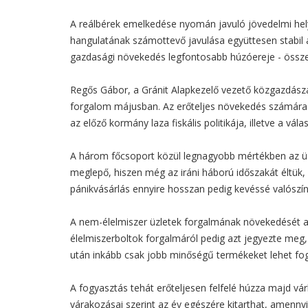
A reálbérek emelkedése nyomán javuló jövedelmi helyz
hangulatának számottevő javulása együttesen stabil 
gazdasági növekedés legfontosabb húzóereje - össze
Regős Gábor, a Gránit Alapkezelő vezető közgazdásza 
forgalom májusban. Az erőteljes növekedés számára s
az előző kormány laza fiskális politikája, illetve a v
A három főcsoport közül legnagyobb mértékben az 
meglepő, hiszen még az iráni háború időszakát éltük,
pánikvásárlás ennyire hosszan pedig kevéssé valószín
A nem-élelmiszer üzletek forgalmának növekedését a
élelmiszerboltok forgalmáról pedig azt jegyezte meg,
után inkább csak jobb minőségű termékeket lehet fog
A fogyasztás tehát erőteljesen felfelé húzza majd 
várakozásai szerint az év egészére kitarthat, amennyib