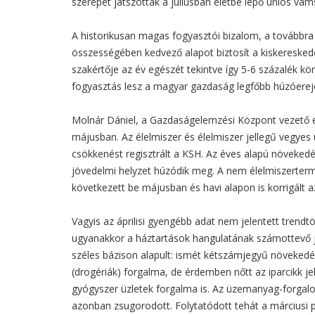
szerepet játszottak a júliusban életbe lépő uniós vám
A historikusan magas fogyasztói bizalom, a továbbra 
összességében kedvező alapot biztosít a kiskeresked
szakértője az év egészét tekintve így 5-6 százalék kö
fogyasztás lesz a magyar gazdaság legfőbb húzóerej
Molnár Dániel, a Gazdaságelemzési Központ vezető e
májusban. Az élelmiszer és élelmiszer jellegű vegye
csökkenést regisztrált a KSH. Az éves alapú növeke
jövedelmi helyzet húzódik meg. A nem élelmiszerterm
következett be májusban és havi alapon is korrigált 
Vagyis az áprilisi gyengébb adat nem jelentett trendt
ugyanakkor a háztartások hangulatának számottevő j
széles bázison alapult: ismét kétszámjegyű növekedés
(drogériák) forgalma, de érdemben nőtt az iparcikk jell
gyógyszer üzletek forgalma is. Az üzemanyag-forgalo
azonban zsugorodott. Folytatódott tehát a márciusi p