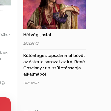
at
Hétvégi jóslat
zakához
2026.08.07
knak.
Különleges lapszámmal bővül
a
az Asterix-sorozat az író, René
Goscinny 100. születésnapja
alkalmából
 egy
2026.08.07