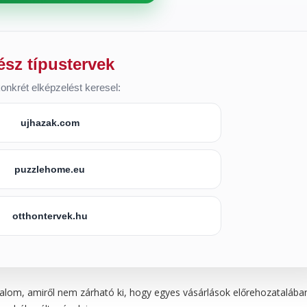
ész típustervek
onkrét elképzelést keresel:
ujhazak.com
puzzlehome.eu
otthontervek.hu
lom, amiről nem zárható ki, hogy egyes vásárlások előrehozatalába