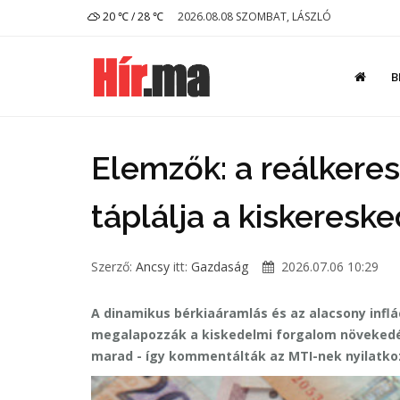
20 ℃ / 28 ℃
2026.08.08 SZOMBAT, LÁSZLÓ
B
Elemzők: a reálkere
táplálja a kiskeres
Szerző:
Ancsy
itt:
Gazdaság
2026.07.06 10:29
A dinamikus bérkiaáramlás és az alacsony inf
megalapozzák a kiskedelmi forgalom növekedés
marad - így kommentálták az MTI-nek nyilatkoz