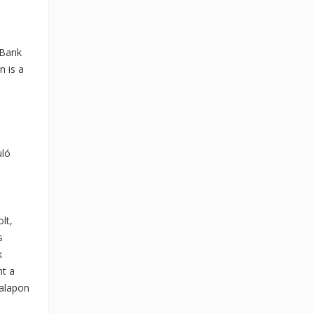
 Bank
n is a
uló
lt,
s
k
nt a
 alapon