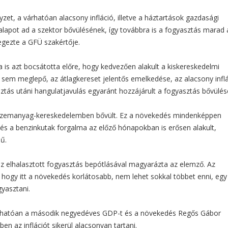
et, a várhatóan alacsony infláció, illetve a háztartások gazdasági
alapot ad a szektor bővülésének, így továbbra is a fogyasztás marad 
gezte a GFÜ szakértője.
is azt bocsátotta előre, hogy kedvezően alakult a kiskereskedelmi
em meglepő, az átlagkereset jelentős emelkedése, az alacsony inflá
álasztás utáni hangulatjavulás egyaránt hozzájárult a fogyasztás bővülé
üzemanyag-kereskedelemben bővült. Ez a növekedés mindenképpen
 és a benzinkutak forgalma az előző hónapokban is erősen alakult,
ű.
z elhalasztott fogyasztás bepótlásával magyarázta az elemző. Az
 hogy itt a növekedés korlátosabb, nem lehet sokkal többet enni, egy
yasztani.
várhatóan a második negyedéves GDP-t és a növekedés Regős Gábor
en az inflációt sikerül alacsonyan tartani.