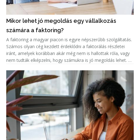
Mikor lehet jó megoldás egy vállalkozás
számára a faktoring?
A faktoring a magyar piacon is egyre népszerűbb szolgáltatás.
Számos olyan cég kezdett érdeklődni a faktorálás részletei
iránt, amelyek korábban akár még nem is hallottak róla, vagy
nem tudták elképzelni, hogy számukra is jó megoldás lehet. A
népszerűség jelentős növekedése miatt született meg ez a