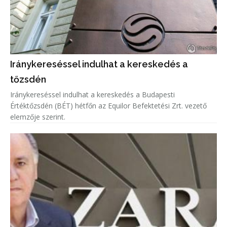
Iránykereséssel indulhat a kereskedés a
tőzsdén
Iránykereséssel indulhat a kereskedés a Budapesti
Értéktőzsdén (BÉT) hétfőn az Equilor Befektetési Zrt. vezető
elemzője szerint.