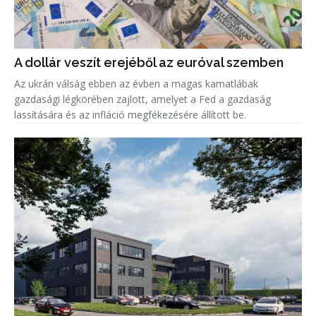
A dollár veszít erejéből az euróval szemben
Az ukrán válság ebben az évben a magas kamatlábak
gazdasági légkörében zajlott, amelyet a Fed a gazdaság
lassítására és az infláció megfékezésére állított be.