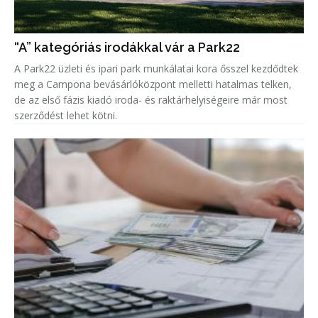
“A” kategóriás irodákkal vár a Park22
A Park22 üzleti és ipari park munkálatai kora ősszel kezdődtek
meg a Campona bevásárlóközpont melletti hatalmas telken,
de az első fázis kiadó iroda- és raktárhelyiségeire már most
szerződést lehet kötni.