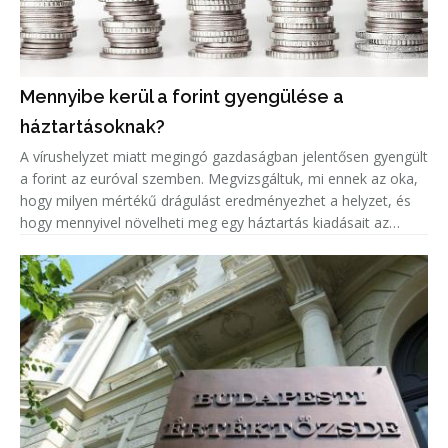
Mennyibe kerül a forint gyengülése a
háztartásoknak?
A vírushelyzet miatt megingó gazdaságban jelentősen gyengült
a forint az euróval szemben. Megvizsgáltuk, mi ennek az oka,
hogy milyen mértékű drágulást eredményezhet a helyzet, és
hogy mennyivel növelheti meg egy háztartás kiadásait az
euróárfolyam emelkedéséből adódó árnövekedés.