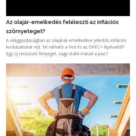
Az olajár-emelkedés feléleszti az inflációs
szörnyeteget?
A világgazdaságban az olajárak emelkedése jelentős inflációs
kockázatokat rejt. Mi várható a Fed és az OPEC+ lépéseitől?
Egy új recesszió fenyeget, vagy stabil marad a piac?