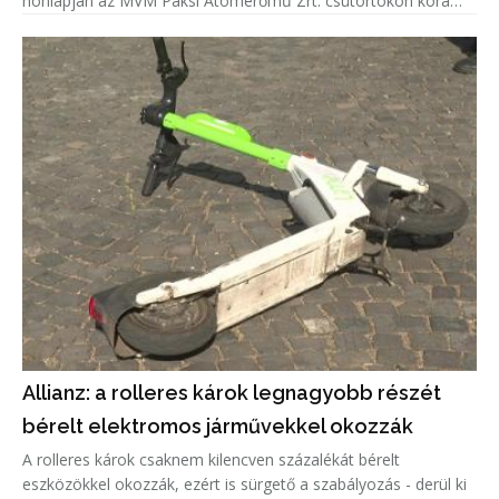
honlapján az MVM Paksi Atomerőmű Zrt. csütörtökön kora
délután.
Allianz: a rolleres károk legnagyobb részét
bérelt elektromos járművekkel okozzák
A rolleres károk csaknem kilencven százalékát bérelt
eszközökkel okozzák, ezért is sürgető a szabályozás - derül ki