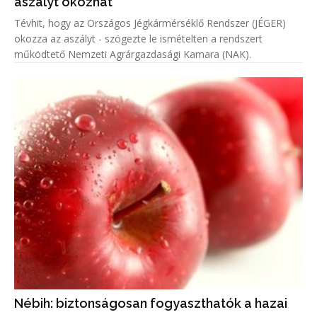
aszályt okozhat
Tévhit, hogy az Országos Jégkármérséklő Rendszer (JÉGER)
okozza az aszályt - szögezte le ismételten a rendszert
működtető Nemzeti Agrárgazdasági Kamara (NAK).
Nébih: biztonságosan fogyaszthatók a hazai