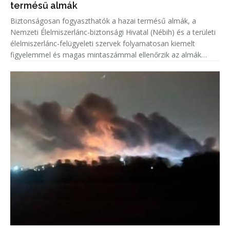
termésű almák
Biztonságosan fogyaszthatók a hazai termésű almák, a
Nemzeti Élelmiszerlánc-biztonsági Hivatal (Nébih) és a területi
élelmiszerlánc-felügyeleti szervek folyamatosan kiemelt
figyelemmel és magas mintaszámmal ellenőrzik az almák
növényvédőszer-maradék tartalmát.