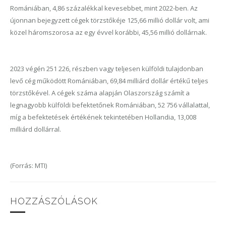
Romániában, 4,86 százalékkal kevesebbet, mint 2022-ben. Az
újonnan bejegyzett cégek törzstőkéje 125,66 millió dollár volt, ami
közel háromszorosa az egy évvel korábbi, 45,56 millió dollárnak.
2023 végén 251 226, részben vagy teljesen külföldi tulajdonban
levő cég működött Romániában, 69,84 milliárd dollár értékű teljes
törzstőkével. A cégek száma alapján Olaszország számít a
legnagyobb külföldi befektetőnek Romániában, 52 756 vállalattal,
míg a befektetések értékének tekintetében Hollandia, 13,008
milliárd dollárral.
(Forrás: MTI)
HOZZÁSZÓLÁSOK