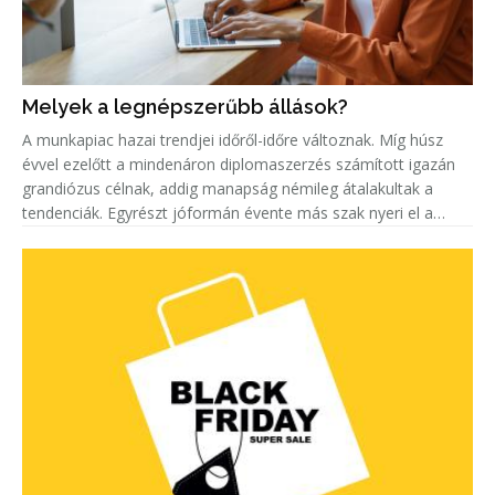
Melyek a legnépszerűbb állások?
A munkapiac hazai trendjei időről-időre változnak. Míg húsz
évvel ezelőtt a mindenáron diplomaszerzés számított igazán
grandiózus célnak, addig manapság némileg átalakultak a
tendenciák. Egyrészt jóformán évente más szak nyeri el a
„legkeresettebb címet”. Másrészt egyre többen keresnek szak-
és mest