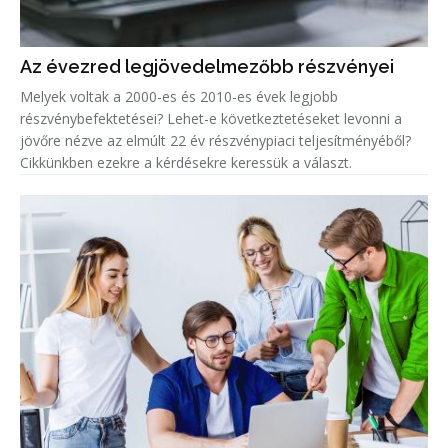
Az évezred legjövedelmezőbb részvényei
Melyek voltak a 2000-es és 2010-es évek legjobb
részvénybefektetései? Lehet-e következtetéseket levonni a
jövőre nézve az elmúlt 22 év részvénypiaci teljesítményéből?
Cikkünkben ezekre a kérdésekre keressük a választ.