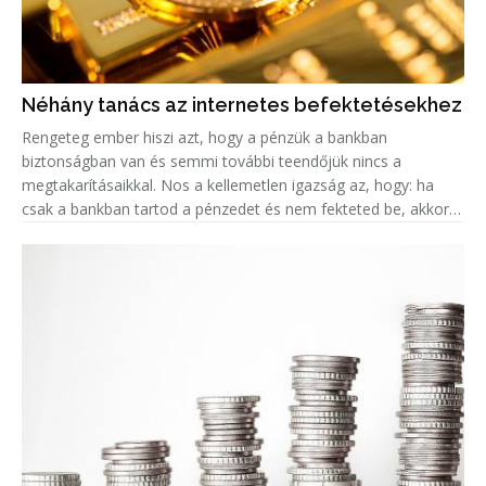
Néhány tanács az internetes befektetésekhez
Rengeteg ember hiszi azt, hogy a pénzük a bankban
biztonságban van és semmi további teendőjük nincs a
megtakarításaikkal. Nos a kellemetlen igazság az, hogy: ha
csak a bankban tartod a pénzedet és nem fekteted be, akkor
valójában az az összeg minden évvel egyre kevesebbet ér, a
fejlett országokban k