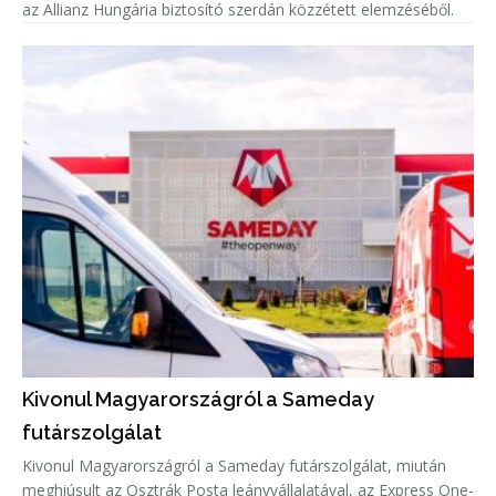
az Allianz Hungária biztosító szerdán közzétett elemzéséből.
Kivonul Magyarországról a Sameday
futárszolgálat
Kivonul Magyarországról a Sameday futárszolgálat, miután
meghiúsult az Osztrák Posta leányvállalatával, az Express One-