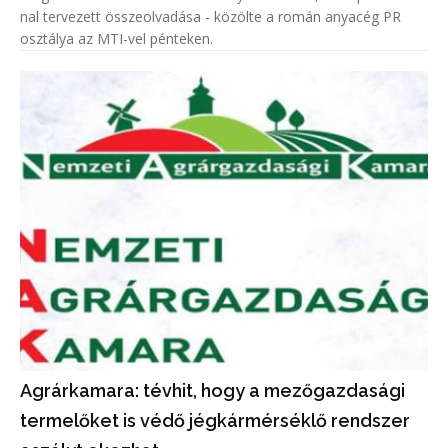
nal tervezett összeolvadása - közölte a román anyacég PR
osztálya az MTI-vel pénteken.
Agrárkamara: tévhit, hogy a mezőgazdasági
termelőket is védő jégkármérséklő rendszer