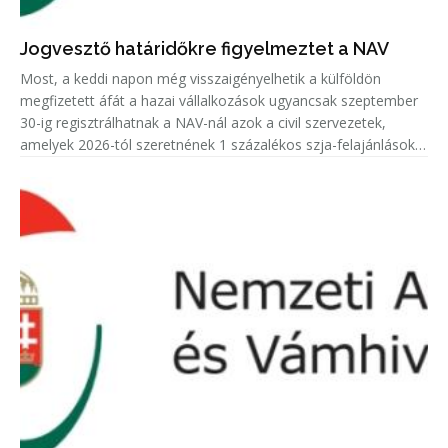
Jogvesztő határidőkre figyelmeztet a NAV
Most, a keddi napon még visszaigényelhetik a külföldön
megfizetett áfát a hazai vállalkozások ugyancsak szeptember
30-ig regisztrálhatnak a NAV-nál azok a civil szervezetek,
amelyek 2026-tól szeretnének 1 százalékos szja-felajánlásokat
fogadni.