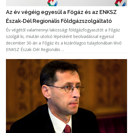
Az év végéig egyesül a Főgáz és az ENKSZ
Észak-Dél Regionális Földgázszolgáltató
Év végétől valamennyi lakossági földgázfogyasztót a Főgáz
szolgál ki, miután utolsó lépésként beolvadással egyesül
december 30-án a Főgáz és a kizárólagos tulajdonában lévő
ENKSZ Észak-Dél Regionális ...