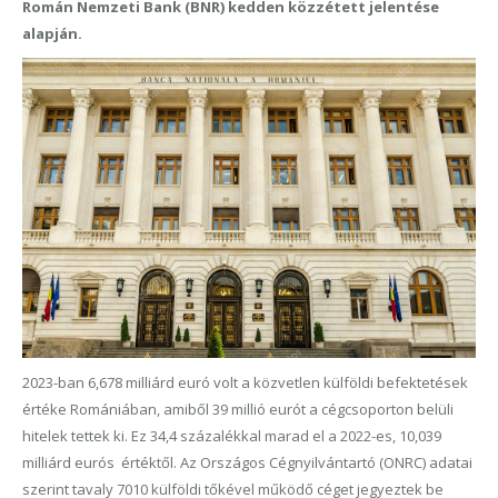
Román Nemzeti Bank (BNR) kedden közzétett jelentése
alapján.
2023-ban 6,678 milliárd euró volt a közvetlen külföldi befektetések
értéke Romániában, amiből 39 millió eurót a cégcsoporton belüli
hitelek tettek ki. Ez 34,4 százalékkal marad el a 2022-es, 10,039
milliárd eurós értéktől. Az Országos Cégnyilvántartó (ONRC) adatai
szerint tavaly 7010 külföldi tőkével működő céget jegyeztek be