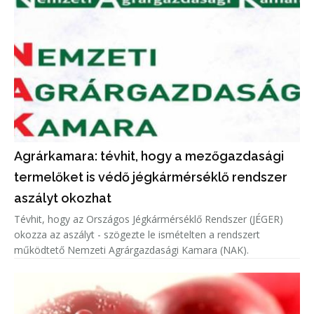
Agrárkamara: tévhit, hogy a mezőgazdasági
termelőket is védő jégkármérséklő rendszer
aszályt okozhat
Tévhit, hogy az Országos Jégkármérséklő Rendszer (JÉGER)
okozza az aszályt - szögezte le ismételten a rendszert
működtető Nemzeti Agrárgazdasági Kamara (NAK).