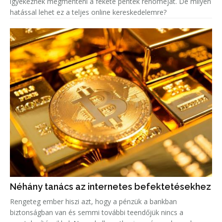
igyekeznek megmenteni a fekete péntek renoméját. De milyen
hatással lehet ez a teljes online kereskedelemre?
Néhány tanács az internetes befektetésekhez
Rengeteg ember hiszi azt, hogy a pénzük a bankban
biztonságban van és semmi további teendőjük nincs a