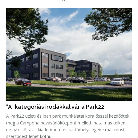
“A” kategóriás irodákkal vár a Park22
A Park22 üzleti és ipari park munkálatai kora ősszel kezdődtek
meg a Campona bevásárlóközpont melletti hatalmas telken,
de az első fázis kiadó iroda- és raktárhelyiségeire már most
szerződést lehet kötni.