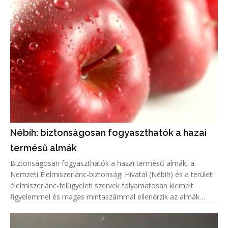
Nébih: biztonságosan fogyaszthatók a hazai
termésű almák
Biztonságosan fogyaszthatók a hazai termésű almák, a
Nemzeti Élelmiszerlánc-biztonsági Hivatal (Nébih) és a területi
élelmiszerlánc-felügyeleti szervek folyamatosan kiemelt
figyelemmel és magas mintaszámmal ellenőrzik az almák
növényvédőszer-maradék tartalmát.