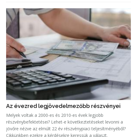
Az évezred legjövedelmezőbb részvényei
Melyek voltak a 2000-es és 2010-es évek legjobb
részvénybefektetései? Lehet-e következtetéseket levonni a
jövőre nézve az elmúlt 22 év részvénypiaci teljesítményéből?
Cikkünkben ezekre a kérdésekre keressük a választ.