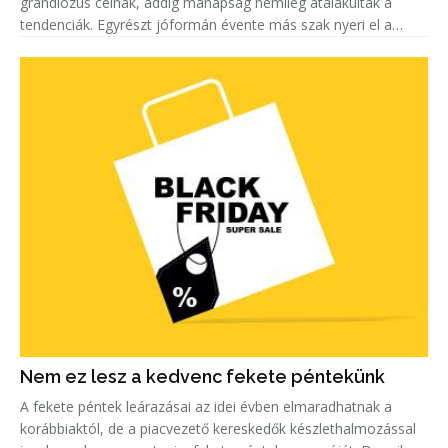
grandiózus célnak, addig manapság némileg átalakultak a
tendenciák. Egyrészt jóformán évente más szak nyeri el a
„legkeresettebb címet”. Másrészt egyre többen keresnek szak-
és mest
Nem ez lesz a kedvenc fekete péntekünk
A fekete péntek leárazásai az idei évben elmaradhatnak a
korábbiaktól, de a piacvezető kereskedők készlethalmozással