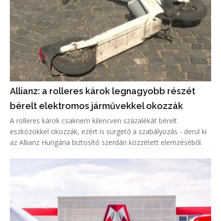
Allianz: a rolleres károk legnagyobb részét
bérelt elektromos járművekkel okozzák
A rolleres károk csaknem kilencven százalékát bérelt
eszközökkel okozzák, ezért is sürgető a szabályozás - derül ki
az Allianz Hungária biztosító szerdán közzétett elemzéséből.