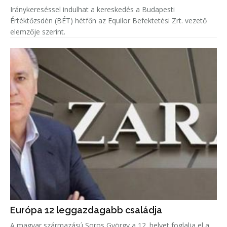
Iránykereséssel indulhat a kereskedés a Budapesti
Értéktőzsdén (BÉT) hétfőn az Equilor Befektetési Zrt. vezető
elemzője szerint.
Európa 12 leggazdagabb családja
A magyar származású Soros György a 12. helyet foglalja el a