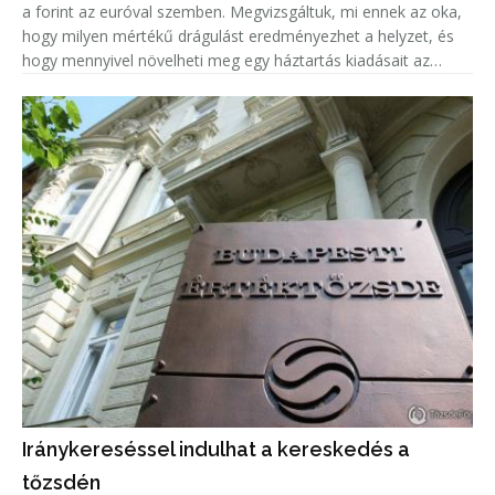
a forint az euróval szemben. Megvizsgáltuk, mi ennek az oka,
hogy milyen mértékű drágulást eredményezhet a helyzet, és
hogy mennyivel növelheti meg egy háztartás kiadásait az
euróárfolyam emelkedéséből adódó árnövekedés.
Iránykereséssel indulhat a kereskedés a
tőzsdén