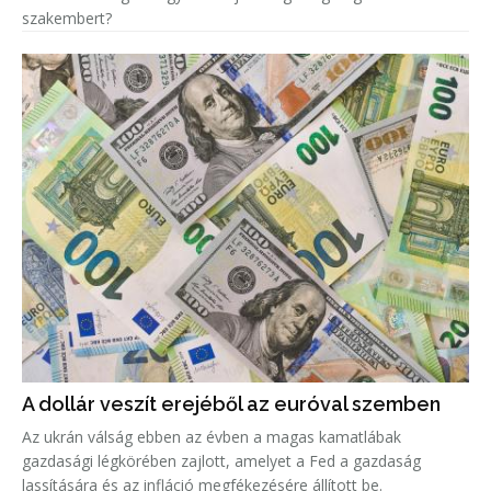
szakembert?
A dollár veszít erejéből az euróval szemben
Az ukrán válság ebben az évben a magas kamatlábak
gazdasági légkörében zajlott, amelyet a Fed a gazdaság
lassítására és az infláció megfékezésére állított be.