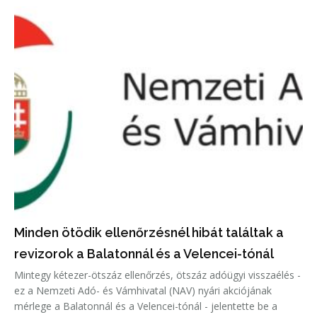
Minden ötödik ellenőrzésnél hibát találtak a
revizorok a Balatonnál és a Velencei-tónál
Mintegy kétezer-ötszáz ellenőrzés, ötszáz adóügyi visszaélés -
ez a Nemzeti Adó- és Vámhivatal (NAV) nyári akciójának
mérlege a Balatonnál és a Velencei-tónál - jelentette be a