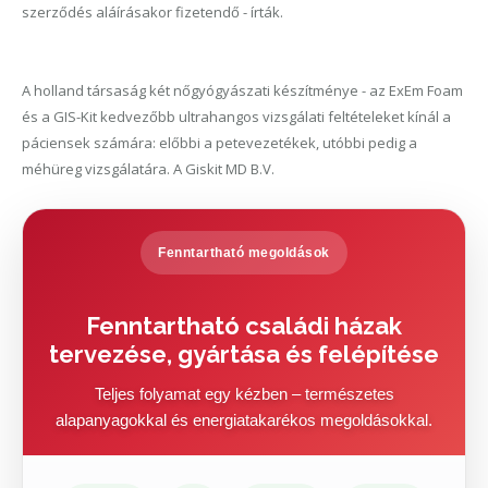
szerződés aláírásakor fizetendő - írták.
A holland társaság két nőgyógyászati készítménye - az ExEm Foam
és a GIS-Kit kedvezőbb ultrahangos vizsgálati feltételeket kínál a
páciensek számára: előbbi a petevezetékek, utóbbi pedig a
méhüreg vizsgálatára. A Giskit MD B.V.
Fenntartható megoldások
Fenntartható családi házak
tervezése, gyártása és felépítése
Teljes folyamat egy kézben – természetes
alapanyagokkal és energiatakarékos megoldásokkal.