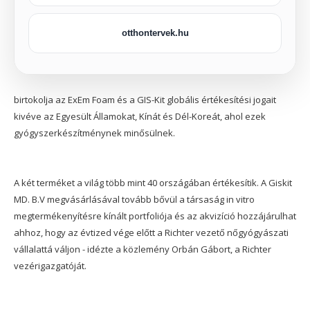
otthontervek.hu
birtokolja az ExEm Foam és a GIS-Kit globális értékesítési jogait
kivéve az Egyesült Államokat, Kínát és Dél-Koreát, ahol ezek
gyógyszerkészítménynek minősülnek.
A két terméket a világ több mint 40 országában értékesítik. A Giskit
MD. B.V megvásárlásával tovább bővül a társaság in vitro
megtermékenyítésre kínált portfoliója és az akvizíció hozzájárulhat
ahhoz, hogy az évtized vége előtt a Richter vezető nőgyógyászati
vállalattá váljon - idézte a közlemény Orbán Gábort, a Richter
vezérigazgatóját.