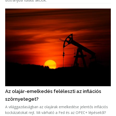
Botrányba fulladt akciók.
Az olajár-emelkedés feléleszti az inflációs
szörnyeteget?
A világgazdaságban az olajárak emelkedése jelentős inflációs
kockázatokat rejt. Mi várható a Fed és az OPEC+ lépéseitől?