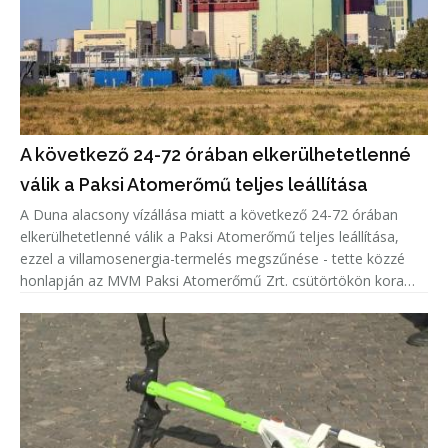
A következő 24-72 órában elkerülhetetlenné
válik a Paksi Atomerőmű teljes leállítása
A Duna alacsony vízállása miatt a következő 24-72 órában
elkerülhetetlenné válik a Paksi Atomerőmű teljes leállítása,
ezzel a villamosenergia-termelés megszűnése - tette közzé
honlapján az MVM Paksi Atomerőmű Zrt. csütörtökön kora
délután.