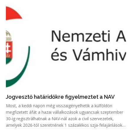
Jogvesztő határidőkre figyelmeztet a NAV
Most, a keddi napon még visszaigényelhetik a külföldön
megfizetett áfát a hazai vállalkozások ugyancsak szeptember
30-ig regisztrálhatnak a NAV-nál azok a civil szervezetek,
amelyek 2026-tól szeretnének 1 százalékos szja-felajánlásokat
fogadni.