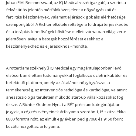
Johan F.M. Remmerswaal, az IQ Medical vezérigazgatója szerint a
felvásárlás jelentős mérföldkövet jelent a nőgyógyászati és
fertilitási készítmények, valamint eljárások globális elérhetősége
szempontjából. A Richter elkötelezettsége a földrajzi terjeszkedés
és a terápiás lehetőségek bővítése mellett várhatóan világszerte
jelentősen javítja a betegek hozzáférését ezekhez a
készítményekhez és eljárásokhoz - mondta.
A rotterdami székhelyű IQ Medical egy magántulajdonban lévő
elsősorban élettani tudományokkal foglalkozó üzleti inkubátor és
befektetői platform, amely az általános nőgyógyászat, a
termékenység, az intervenciós radiológia és kardiológia, valamint
aneszteziológia területein működő start-up vállalkozásokat fog
össze. A Richter Gedeon Nyrt.-t a BÉT prémium kategóriájában
jegyzik, a cég részvényeinek árfolyama szerdán 1,15 százalékkal
8800 forintra nőtt, az elmúlt egy évben pedig 7060 és 9150 forint
között mozgott az árfolyama.