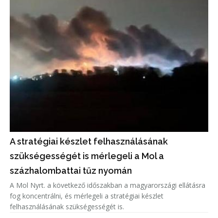
A stratégiai készlet felhasználásának
szükségességét is mérlegeli a Mol a
százhalombattai tűz nyomán
A Mol Nyrt. a következő időszakban a magyarországi ellátásra
fog koncentrálni, és mérlegeli a stratégiai készlet
felhasználásának szükségességét is.