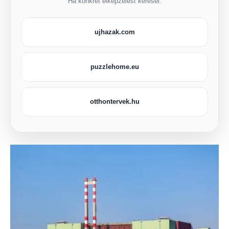
Ha konkrét elképzelést keresel:
ujhazak.com
puzzlehome.eu
otthontervek.hu