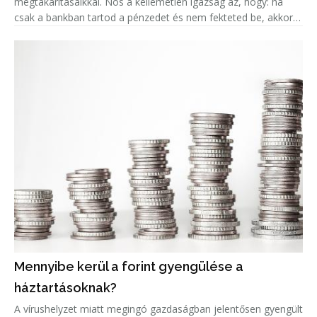
megtakarításaikkal. Nos a kellemetlen igazság az, hogy: ha
csak a bankban tartod a pénzedet és nem fekteted be, akkor
valójában az az összeg minden évvel egyre kevesebbet ér, a
fejlett országokban k
Mennyibe kerül a forint gyengülése a
háztartásoknak?
A vírushelyzet miatt megingó gazdaságban jelentősen gyengült