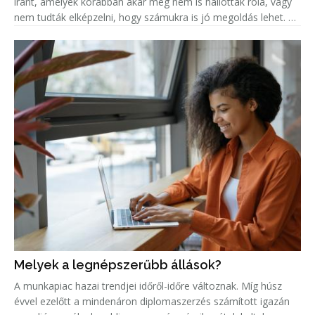
iránt, amelyek korábban akár még nem is hallottak róla, vagy
nem tudták elképzelni, hogy számukra is jó megoldás lehet. A
népszerűség jelentős növekedése miatt született meg ez a
Melyek a legnépszerűbb állások?
A munkapiac hazai trendjei időről-időre változnak. Míg húsz
évvel ezelőtt a mindenáron diplomaszerzés számított igazán