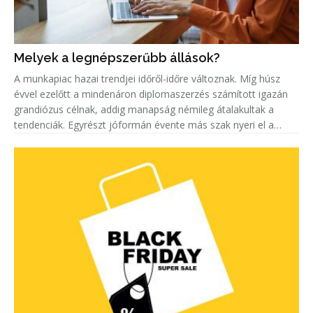
Melyek a legnépszerűbb állások?
A munkapiac hazai trendjei időről-időre változnak. Míg húsz
évvel ezelőtt a mindenáron diplomaszerzés számított igazán
grandiózus célnak, addig manapság némileg átalakultak a
tendenciák. Egyrészt jóformán évente más szak nyeri el a
„legkeresettebb címet”. Másrészt egyre többen keresnek szak-
és mest