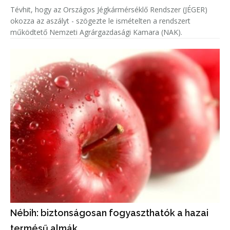
Tévhit, hogy az Országos Jégkármérséklő Rendszer (JÉGER)
okozza az aszályt - szögezte le ismételten a rendszert
működtető Nemzeti Agrárgazdasági Kamara (NAK).
Nébih: biztonságosan fogyaszthatók a hazai
termésű almák