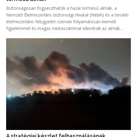
Biztonságosan fogyaszthatók a hazai termésű almák, a
Nemzeti Élelmiszerlánc-biztonsági Hivatal (Nébih) és a területi
élelmiszerlánc-felügyeleti szervek folyamatosan kiemelt
figyelemmel és magas mintaszámmal ellenőrzik az almák
növényvédőszer-maradék tartalmát.
A stratégiai készlet felhasználásának