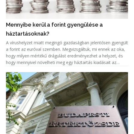
Mennyibe kerül a forint gyengülése a
háztartásoknak?
A vírushelyzet miatt megingó gazdaságban jelentősen gyengült
a forint az euróval szemben. Megvizsgáltuk, mi ennek az oka,
hogy milyen mértékű drágulást eredményezhet a helyzet, és
hogy mennyivel növelheti meg egy háztartás kiadásait az
euróárfolyam emelkedéséből adódó árnövekedés.