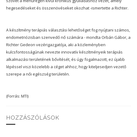
szövet a méhüregen kívül krónikus gyulladáshoz vezet, amely
hegesedéseket és összenövéseket okozhat -ismertette a Richter.
A készítmény terápiás választási lehetőséget fog nyújtani számos,
endometriózisban szenvedő nő számára - mondta Orbán Gábor, a
Richter Gedeon vezérigazgatója, aki a közleményben
kulcsfontosságúnak nevezte innovatív készítményeik terápiás
alkalmazási területének bővítését, és úgy fogalmazott, ez újabb
lépéssel viszi közelebb a céget ahhoz, hogy kiteljesedjen vezető
szerepe a női egészség területén.
(Forrás: MTI)
HOZZÁSZÓLÁSOK