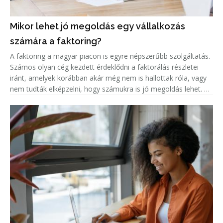
Mikor lehet jó megoldás egy vállalkozás
számára a faktoring?
A faktoring a magyar piacon is egyre népszerűbb szolgáltatás.
Számos olyan cég kezdett érdeklődni a faktorálás részletei
iránt, amelyek korábban akár még nem is hallottak róla, vagy
nem tudták elképzelni, hogy számukra is jó megoldás lehet. A
népszerűség jelentős növekedése miatt született meg ez a