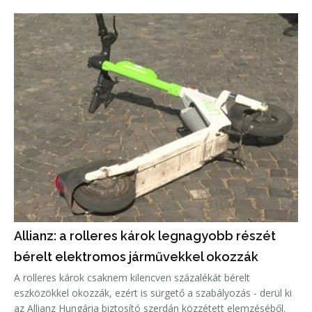
délután.
Allianz: a rolleres károk legnagyobb részét
bérelt elektromos járművekkel okozzák
A rolleres károk csaknem kilencven százalékát bérelt
eszközökkel okozzák, ezért is sürgető a szabályozás - derül ki
az Allianz Hungária biztosító szerdán közzétett elemzéséből.