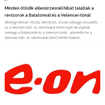
Minden ötödik ellenőrzésnél hibát találtak a
revizorok a Balatonnál és a Velencei-tónál
Mintegy kétezer-ötszáz ellenőrzés, ötszáz adóügyi visszaélés -
ez a Nemzeti Adó- és Vámhivatal (NAV) nyári akciójának
mérlege a Balatonnál és a Velencei-tónál - jelentette be a
Nemzeti Adó- és Vámhivatal (NAV) hétfőn kiadott
közleményében.