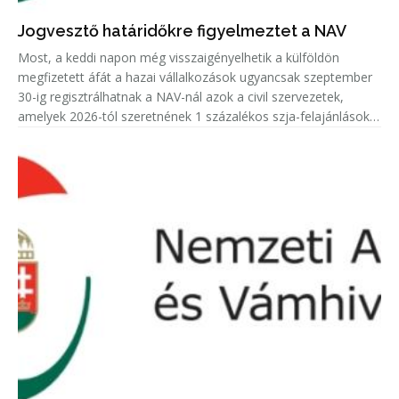
Jogvesztő határidőkre figyelmeztet a NAV
Most, a keddi napon még visszaigényelhetik a külföldön
megfizetett áfát a hazai vállalkozások ugyancsak szeptember
30-ig regisztrálhatnak a NAV-nál azok a civil szervezetek,
amelyek 2026-tól szeretnének 1 százalékos szja-felajánlásokat
fogadni.