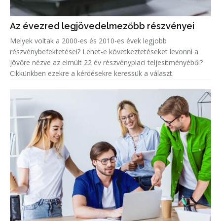
Az évezred legjövedelmezőbb részvényei
Melyek voltak a 2000-es és 2010-es évek legjobb
részvénybefektetései? Lehet-e következtetéseket levonni a
jövőre nézve az elmúlt 22 év részvénypiaci teljesítményéből?
Cikkünkben ezekre a kérdésekre keressük a választ.