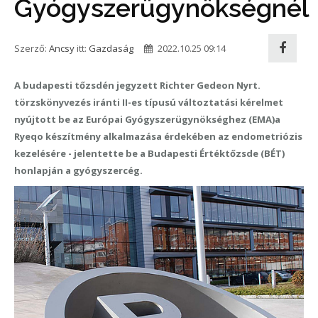
Gyógyszerügynökségnél
Szerző:
Ancsy
itt:
Gazdaság
2022.10.25 09:14
A budapesti tőzsdén jegyzett Richter Gedeon Nyrt.
törzskönyvezés iránti II-es típusú változtatási kérelmet
nyújtott be az Európai Gyógyszerügynökséghez (EMA)a
Ryeqo készítmény alkalmazása érdekében az endometriózis
kezelésére - jelentette be a Budapesti Értéktőzsde (BÉT)
honlapján a gyógyszercég.