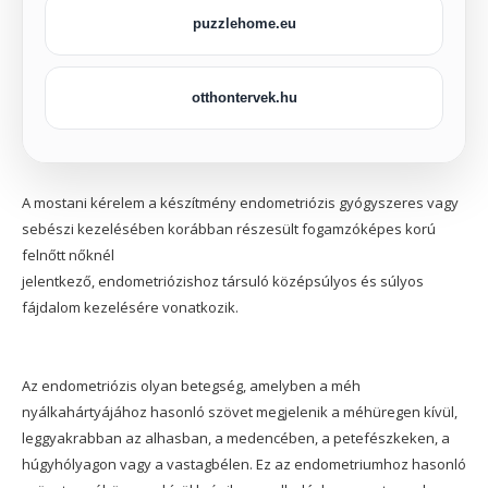
puzzlehome.eu
otthontervek.hu
A mostani kérelem a készítmény endometriózis gyógyszeres vagy
sebészi kezelésében korábban részesült fogamzóképes korú
felnőtt nőknél
jelentkező, endometriózishoz társuló középsúlyos és súlyos
fájdalom kezelésére vonatkozik.
Az endometriózis olyan betegség, amelyben a méh
nyálkahártyájához hasonló szövet megjelenik a méhüregen kívül,
leggyakrabban az alhasban, a medencében, a petefészkeken, a
húgyhólyagon vagy a vastagbélen. Ez az endometriumhoz hasonló