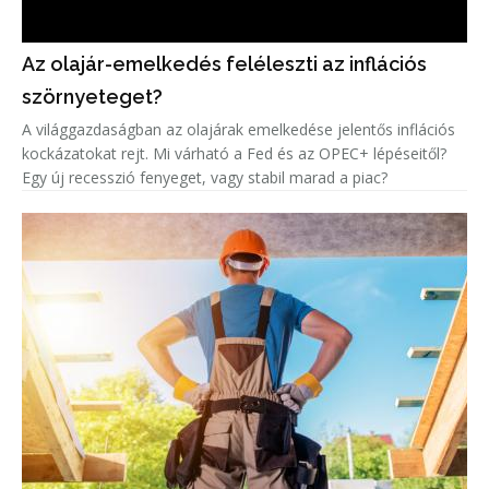
Az olajár-emelkedés feléleszti az inflációs
szörnyeteget?
A világgazdaságban az olajárak emelkedése jelentős inflációs
kockázatokat rejt. Mi várható a Fed és az OPEC+ lépéseitől?
Egy új recesszió fenyeget, vagy stabil marad a piac?