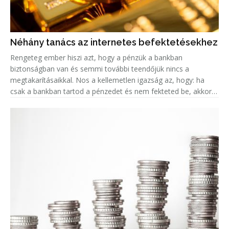
Néhány tanács az internetes befektetésekhez
Rengeteg ember hiszi azt, hogy a pénzük a bankban
biztonságban van és semmi további teendőjük nincs a
megtakarításaikkal. Nos a kellemetlen igazság az, hogy: ha
csak a bankban tartod a pénzedet és nem fekteted be, akkor
valójában az az összeg minden évvel egyre kevesebbet ér, a
fejlett országokban k