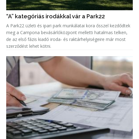
“A” kategóriás irodákkal vár a Park22
A Park22 üzleti és ipari park munkálatai kora ősszel kezdődtek
meg a Campona bevásárlóközpont melletti hatalmas telken,
de az első fázis kiadó iroda- és raktárhelyiségeire már most
szerződést lehet kötni.