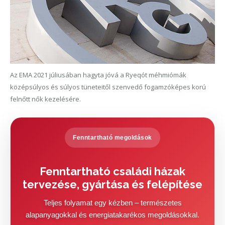
Az EMA 2021 júliusában hagyta jóvá a Ryeqót méhmiómák
középsúlyos és súlyos tüneteitől szenvedő fogamzóképes korú
felnőtt nők kezelésére.
Fenntartható megoldások
Fenntartható családi házak
tervezése, gyártása és felépítése
Teljes folyamat egy kézben – természetes
alapanyagokkal és energiatakarékos megoldásokkal.