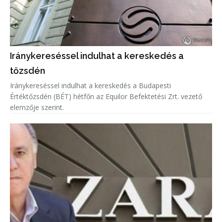
Iránykereséssel indulhat a kereskedés a
tőzsdén
Iránykereséssel indulhat a kereskedés a Budapesti
Értéktőzsdén (BÉT) hétfőn az Equilor Befektetési Zrt. vezető
elemzője szerint.