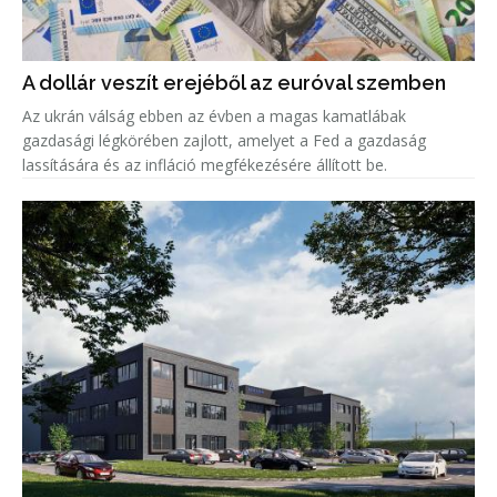
A dollár veszít erejéből az euróval szemben
Az ukrán válság ebben az évben a magas kamatlábak
gazdasági légkörében zajlott, amelyet a Fed a gazdaság
lassítására és az infláció megfékezésére állított be.