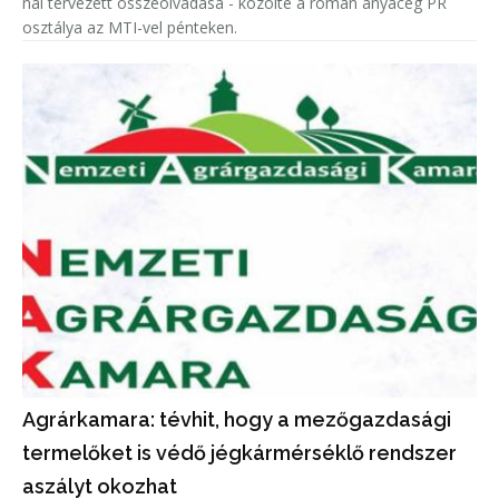
nal tervezett összeolvadása - közölte a román anyacég PR
osztálya az MTI-vel pénteken.
Agrárkamara: tévhit, hogy a mezőgazdasági
termelőket is védő jégkármérséklő rendszer
aszályt okozhat