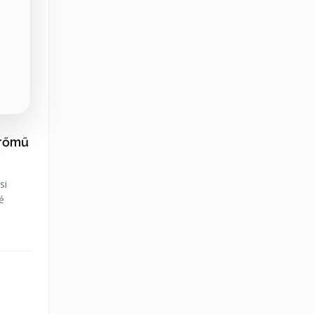
erőmű
si
é