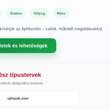
Szalma
Vályog
Mész
gkísérjük az építkezést – valódi, működő megoldásokkal.
letek és lehetőségek
ész típustervek
onkrét elképzelést keresel:
ujhazak.com