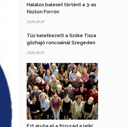
Halálos baleset történt a 3-as
főúton Forrón
2026.08.05
Tűz keletkezett a Szőke Tisza
gőzhajó roncsainál Szegeden
2026.08.05
Ezt árulja el a frizurád a lelki