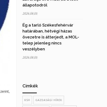
állapotodról
2026.08.05
Ég a tarló Székesfehérvár
határában, hétvégi házas
övezetre is átterjedt, a MOL-
telep jelenleg nincs
veszélyben
2026.08.05
Cimkék
zerint,
KSH
GAZDASÁGI HÍREK