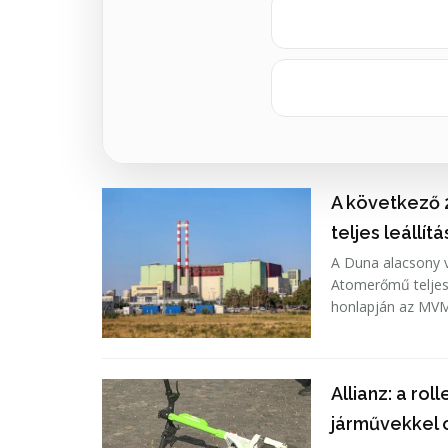
A következő 
teljes leállít
A Duna alacsony v
Atomerőmű teljes 
honlapján az MVM
Allianz: a ro
járművekkel