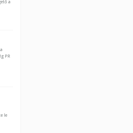
gető a
ta
cég PR
e le