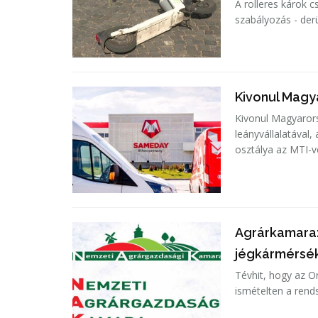
A rolleres károk 
szabályozás - derü
Kivonul Magy
Kivonul Magyarors
leányvállalatával
osztálya az MTI-v
Agrárkamara:
jégkármérsék
Tévhit, hogy az O
ismételten a ren