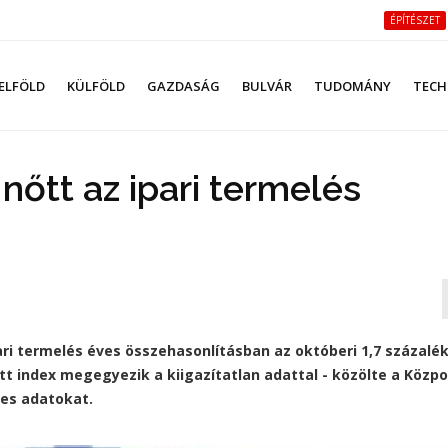
ÉPÍTÉSZET
ELFÖLD
KÜLFÖLD
GAZDASÁG
BULVÁR
TUDOMÁNY
TECH
nőtt az ipari termelés
ri termelés éves összehasonlításban az októberi 1,7 százalé
t index megegyezik a kiigazítatlan adattal - közölte a Közpo
tes adatokat.