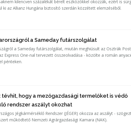
csaknem kilencven százalékát bérelt eszközökkel okozzák, ezért is sür
l ki az Allianz Hungária biztosító szerdán közzétett elemzéséből.
arországról a Sameday futárszolgálat
zágról a Sameday futárszolgálat, miután meghiúsult az Osztrák Pos
, az Express One-nal tervezett összeolvadása - közölte a román anya
el pénteken.
 tévhit, hogy a mezőgazdasági termelőket is védő
lő rendszer aszályt okozhat
rszágos Jégkármérséklő Rendszer (JÉGER) okozza az aszályt - szögezt
dszert működtető Nemzeti Agrárgazdasági Kamara (NAK).