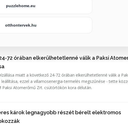
puzzlehome.eu
otthontervek.hu
24-72 órában elkerülhetetlenné válik a Paksi Atom
ása
ízállása miatt a következő 24-72 órában elkerülhetetlenné válik a Pak
leállítása, ezzel a villamosenergia-termelés megszűnése - tette közz
 Paksi Atomerőmű Zrt. csütörtökön kora délután.
lleres károk legnagyobb részét bérelt elektromos
 okozzák