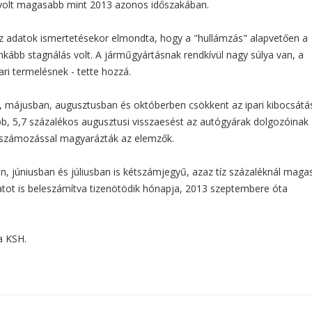
 volt magasabb mint 2013 azonos időszakában.
az adatok ismertetésekor elmondta, hogy a "hullámzás" alapvetően a
nkább stagnálás volt. A járműgyártásnak rendkívül nagy súlya van, a
ri termelésnek - tette hozzá.
, májusban, augusztusban és októberben csökkent az ipari kibocsátá
bb, 5,7 százalékos augusztusi visszaesést az autógyárak dolgozóinak
erszámozással magyarázták az elemzők.
, júniusban és júliusban is kétszámjegyű, azaz tíz százaléknál mag
atot is beleszámítva tizenötödik hónapja, 2013 szeptembere óta
 a KSH.