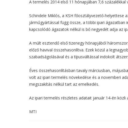
A termelés 2014 első 11 hónapjában 7,6 százalékkal
Schindele Miklós, a KSH főosztályvezető-helyettese 
járműgyártással függ össze, a többi ipari ágazatban i
kapcsolódó ágazatok nélkül is bő negyedét adja az ipa
A múlt esztendő első tizenegy hónapjából háromszor
előző havival összehasonlítva. Ezek közül a legnagyo
szabadságolásával és a típusváltással indokolt átsz
Éves összehasonlításban tavaly márciusban, májusban
volt az ipari termelés növekedése és a novemberi ad
megszakítás nélkül tart az emelkedés.
Az ipari termelés részletes adatait január 14-én közli
MTI