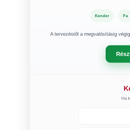
Kender
Fa
A tervezéstől a megvalósításig végi
Rész
K
Ha k