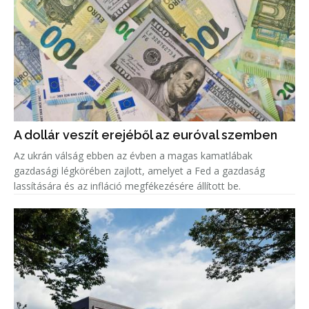
A dollár veszít erejéből az euróval szemben
Az ukrán válság ebben az évben a magas kamatlábak
gazdasági légkörében zajlott, amelyet a Fed a gazdaság
lassítására és az infláció megfékezésére állított be.