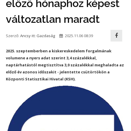
előző hónaphoz képest
változatlan maradt
Szerző:
Ancsy
itt:
Gazdaság
2025.11.06 08:39
2025. szeptemberben a kiskereskedelem forgalmának
volumene a nyers adat szerint 3,4 százalékkal,
naptárhatástól megtisztítva 3,0 százalékkal meghaladta az
előző év azonos időszakit - jelentette csütörtökön a
Központi Statisztikai Hivatal (KSH).