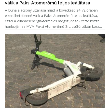
válik a Paksi Atomerőmű teljes leállítása
A Duna alacsony vízállása miatt a következő 24-72 órában
elkerülhetetlenné válik a Paksi Atomerőmű teljes leállítása,
ezzel a villamosenergia-termelés megszűnése - tette közzé
honlapján az MVM Paksi Atomerőmű Zrt. csütörtökön kora
délután.