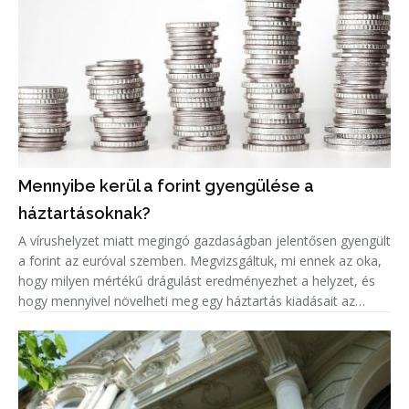
Mennyibe kerül a forint gyengülése a
háztartásoknak?
A vírushelyzet miatt megingó gazdaságban jelentősen gyengült
a forint az euróval szemben. Megvizsgáltuk, mi ennek az oka,
hogy milyen mértékű drágulást eredményezhet a helyzet, és
hogy mennyivel növelheti meg egy háztartás kiadásait az
euróárfolyam emelkedéséből adódó árnövekedés.