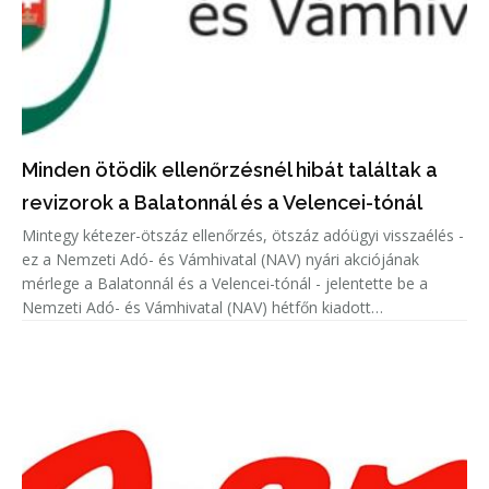
Minden ötödik ellenőrzésnél hibát találtak a
revizorok a Balatonnál és a Velencei-tónál
Mintegy kétezer-ötszáz ellenőrzés, ötszáz adóügyi visszaélés -
ez a Nemzeti Adó- és Vámhivatal (NAV) nyári akciójának
mérlege a Balatonnál és a Velencei-tónál - jelentette be a
Nemzeti Adó- és Vámhivatal (NAV) hétfőn kiadott
közleményében.