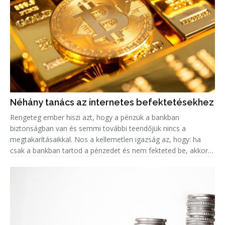
Néhány tanács az internetes befektetésekhez
Rengeteg ember hiszi azt, hogy a pénzük a bankban
biztonságban van és semmi további teendőjük nincs a
megtakarításaikkal. Nos a kellemetlen igazság az, hogy: ha
csak a bankban tartod a pénzedet és nem fekteted be, akkor
valójában az az összeg minden évvel egyre kevesebbet ér, a
fejlett országokban k