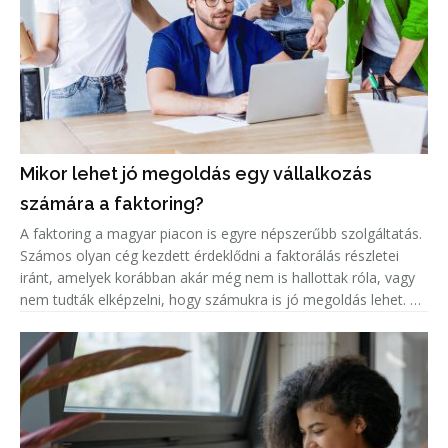
Mikor lehet jó megoldás egy vállalkozás
számára a faktoring?
A faktoring a magyar piacon is egyre népszerűbb szolgáltatás.
Számos olyan cég kezdett érdeklődni a faktorálás részletei
iránt, amelyek korábban akár még nem is hallottak róla, vagy
nem tudták elképzelni, hogy számukra is jó megoldás lehet. A
népszerűség jelentős növekedése miatt született meg ez a