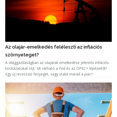
Az olajár-emelkedés feléleszti az inflációs
szörnyeteget?
A világgazdaságban az olajárak emelkedése jelentős inflációs
kockázatokat rejt. Mi várható a Fed és az OPEC+ lépéseitől?
Egy új recesszió fenyeget, vagy stabil marad a piac?