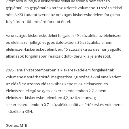
kitért arra is, hogy a kiskereskedelmi adatokba nem tartozó
gépjármű- és gépjárműalkatrész-üzletek volumene 11 százalékkal
nőtt. A KSH adatai szerint az országos kiskereskedelem forgalma
folyó áron 1661 milliárd forintot ért el.
Az országos kiskereskedelmi forgalom 49 százaléka az élelmiszer-
és élelmiszer jellegű vegyes üzletekben, 36 százaléka a nem
élelmiszer-kiskereskedelemben, 15 százaléka az üzemanyagtöltő
állomások forgalmában realizálódott - derül ki a jelentésből.
2025. január-szeptemberben a kiskereskedelem forgalmának
volumene naptárhatástól megtisztítva 2,8 százalékkal emelkedett
az előző év azonos időszakához képest. Az élelmiszer- és
élelmiszer jellegű vegyes kiskereskedelemben 2,7, a nem
élelmiszer-kiskereskedelemben 4,2, az üzemanyag-
kiskereskedelemben 0,7 százalékkal nőtt az értékesítés volumene
- közölte a KSH.
(Forrás: MTI)