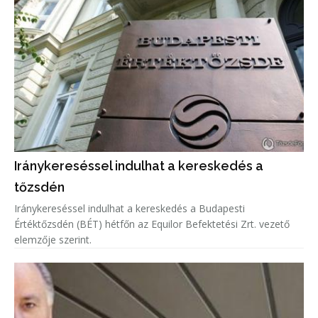
Iránykereséssel indulhat a kereskedés a
tőzsdén
Iránykereséssel indulhat a kereskedés a Budapesti
Értéktőzsdén (BÉT) hétfőn az Equilor Befektetési Zrt. vezető
elemzője szerint.