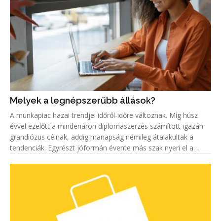
Melyek a legnépszerűbb állások?
A munkapiac hazai trendjei időről-időre változnak. Míg húsz
évvel ezelőtt a mindenáron diplomaszerzés számított igazán
grandiózus célnak, addig manapság némileg átalakultak a
tendenciák. Egyrészt jóformán évente más szak nyeri el a
„legkeresettebb címet”. Másrészt egyre többen keresnek szak-
és mest