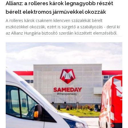
Allianz: a rolleres károk legnagyobb részét
bérelt elektromos járművekkel okozzák
A rolleres károk csaknem kilencven százalékát bérelt
eszközökkel okozzák, ezért is sürgető a szabályozás - derül ki
az Allianz Hungária biztosító szerdán közzétett elemzéséből.