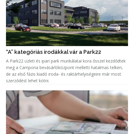
“A” kategóriás irodákkal vár a Park22
A Park22 üzleti és ipari park munkálatai kora ősszel kezdődtek
meg a Campona bevásárlóközpont melletti hatalmas telken,
de az első fázis kiadó iroda- és raktárhelyiségeire már most
szerződést lehet kötni.