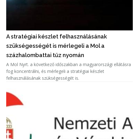
A stratégiai készlet felhasználásának
szükségességét is mérlegeli a Mol a
százhalombattai tűz nyomán
A Mol Nyrt. a következő időszakban a magyarországi ellátásra
fog koncentrálni, és mérlegeli a stratégiai készlet
felhasználásának szükségességét is.