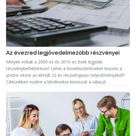
Az évezred legjövedelmezőbb részvényei
Melyek voltak a 2000-es és 2010-es évek legjobb
részvénybefektetései? Lehet-e következtetéseket levonni a
jövőre nézve az elmúlt 22 év részvénypiaci teljesítményéből?
Cikkünkben ezekre a kérdésekre keressük a választ.