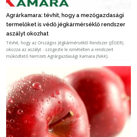
Agrárkamara: tévhit, hogy a mezőgazdasági
termelőket is védő jégkármérséklő rendszer
aszályt okozhat
Tévhit, hogy az Országos Jégkármérséklő Rendszer (JÉGER)
okozza az aszályt - szögezte le ismételten a rendszert
működtető Nemzeti Agrárgazdasági Kamara (NAK).