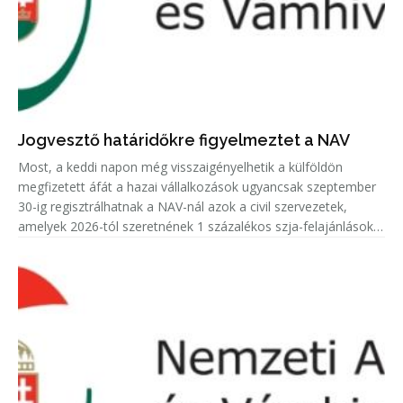
Jogvesztő határidőkre figyelmeztet a NAV
Most, a keddi napon még visszaigényelhetik a külföldön
megfizetett áfát a hazai vállalkozások ugyancsak szeptember
30-ig regisztrálhatnak a NAV-nál azok a civil szervezetek,
amelyek 2026-tól szeretnének 1 százalékos szja-felajánlásokat
fogadni.