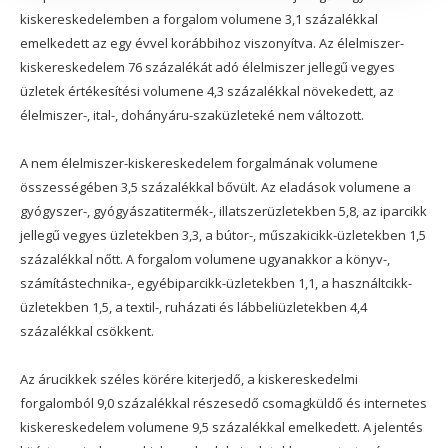
kiskereskedelemben a forgalom volumene 3,1 százalékkal
emelkedett az egy évvel korábbihoz viszonyítva. Az élelmiszer-
kiskereskedelem 76 százalékát adó élelmiszer jellegű vegyes
üzletek értékesítési volumene 4,3 százalékkal növekedett, az
élelmiszer-, ital-, dohányáru-szaküzleteké nem változott.
A nem élelmiszer-kiskereskedelem forgalmának volumene
összességében 3,5 százalékkal bővült. Az eladások volumene a
gyógyszer-, gyógyászatitermék-, illatszerüzletekben 5,8, az iparcikk
jellegű vegyes üzletekben 3,3, a bútor-, műszakicikk-üzletekben 1,5
százalékkal nőtt. A forgalom volumene ugyanakkor a könyv-,
számítástechnika-, egyébiparcikk-üzletekben 1,1, a használtcikk-
üzletekben 1,5, a textil-, ruházati és lábbeliüzletekben 4,4
százalékkal csökkent.
Az árucikkek széles körére kiterjedő, a kiskereskedelmi
forgalomból 9,0 százalékkal részesedő csomagküldő és internetes
kiskereskedelem volumene 9,5 százalékkal emelkedett. A jelentés