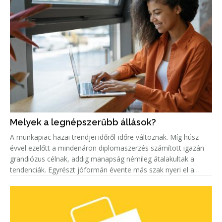
Melyek a legnépszerűbb állások?
A munkapiac hazai trendjei időről-időre változnak. Míg húsz
évvel ezelőtt a mindenáron diplomaszerzés számított igazán
grandiózus célnak, addig manapság némileg átalakultak a
tendenciák. Egyrészt jóformán évente más szak nyeri el a
„legkeresettebb címet”. Másrészt egyre többen keresnek szak-
és mest