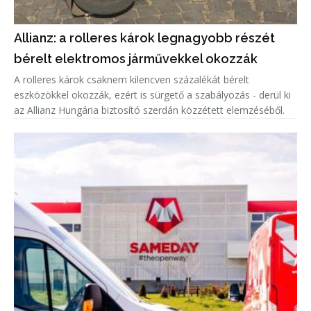
Allianz: a rolleres károk legnagyobb részét
bérelt elektromos járművekkel okozzák
A rolleres károk csaknem kilencven százalékát bérelt
eszközökkel okozzák, ezért is sürgető a szabályozás - derül ki
az Allianz Hungária biztosító szerdán közzétett elemzéséből.