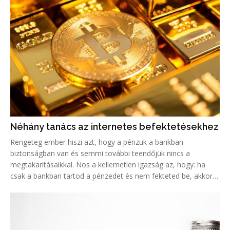
Néhány tanács az internetes befektetésekhez
Rengeteg ember hiszi azt, hogy a pénzük a bankban
biztonságban van és semmi további teendőjük nincs a
megtakarításaikkal. Nos a kellemetlen igazság az, hogy: ha
csak a bankban tartod a pénzedet és nem fekteted be, akkor
valójában az az összeg minden évvel egyre kevesebbet ér, a
fejlett országokban k