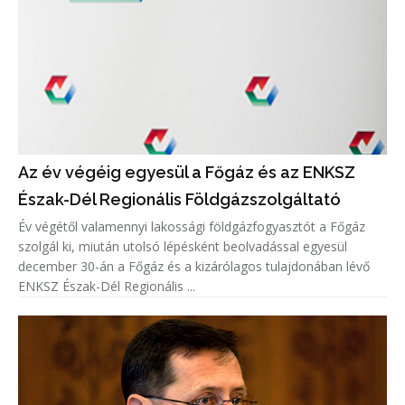
Az év végéig egyesül a Főgáz és az ENKSZ
Észak-Dél Regionális Földgázszolgáltató
Év végétől valamennyi lakossági földgázfogyasztót a Főgáz
szolgál ki, miután utolsó lépésként beolvadással egyesül
december 30-án a Főgáz és a kizárólagos tulajdonában lévő
ENKSZ Észak-Dél Regionális ...