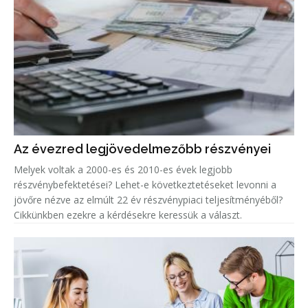
Az évezred legjövedelmezőbb részvényei
Melyek voltak a 2000-es és 2010-es évek legjobb
részvénybefektetései? Lehet-e következtetéseket levonni a
jövőre nézve az elmúlt 22 év részvénypiaci teljesítményéből?
Cikkünkben ezekre a kérdésekre keressük a választ.