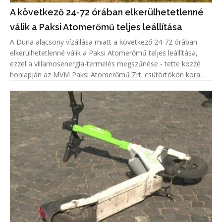
A következő 24-72 órában elkerülhetetlenné
válik a Paksi Atomerőmű teljes leállítása
A Duna alacsony vízállása miatt a következő 24-72 órában
elkerülhetetlenné válik a Paksi Atomerőmű teljes leállítása,
ezzel a villamosenergia-termelés megszűnése - tette közzé
honlapján az MVM Paksi Atomerőmű Zrt. csütörtökön kora
délután.