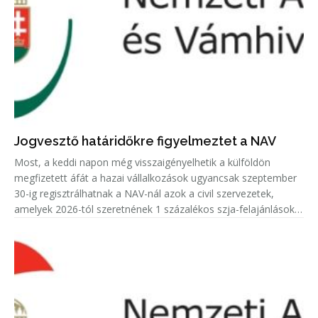
Jogvesztő határidőkre figyelmeztet a NAV
Most, a keddi napon még visszaigényelhetik a külföldön
megfizetett áfát a hazai vállalkozások ugyancsak szeptember
30-ig regisztrálhatnak a NAV-nál azok a civil szervezetek,
amelyek 2026-tól szeretnének 1 százalékos szja-felajánlásokat
fogadni.