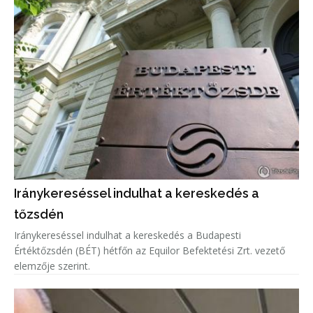
Iránykereséssel indulhat a kereskedés a
tőzsdén
Iránykereséssel indulhat a kereskedés a Budapesti
Értéktőzsdén (BÉT) hétfőn az Equilor Befektetési Zrt. vezető
elemzője szerint.