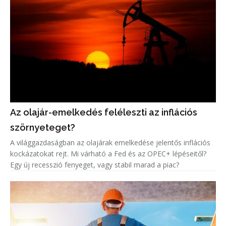
Az olajár-emelkedés feléleszti az inflációs
szörnyeteget?
A világgazdaságban az olajárak emelkedése jelentős inflációs
kockázatokat rejt. Mi várható a Fed és az OPEC+ lépéseitől?
Egy új recesszió fenyeget, vagy stabil marad a piac?