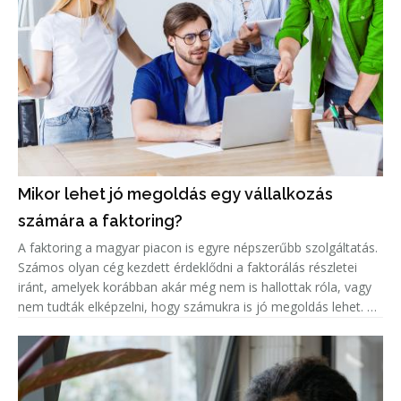
Mikor lehet jó megoldás egy vállalkozás
számára a faktoring?
A faktoring a magyar piacon is egyre népszerűbb szolgáltatás.
Számos olyan cég kezdett érdeklődni a faktorálás részletei
iránt, amelyek korábban akár még nem is hallottak róla, vagy
nem tudták elképzelni, hogy számukra is jó megoldás lehet. A
népszerűség jelentős növekedése miatt született meg ez a