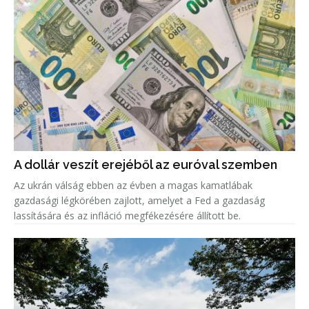
A dollár veszít erejéből az euróval szemben
Az ukrán válság ebben az évben a magas kamatlábak
gazdasági légkörében zajlott, amelyet a Fed a gazdaság
lassítására és az infláció megfékezésére állított be.