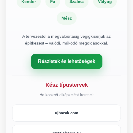
Kender
Fa
Szalma
Vályog
Mész
A tervezéstől a megvalósításig végigkísérjük az
építkezést – valódi, működő megoldásokkal.
Részletek és lehetőségek
Kész típustervek
Ha konkrét elképzelést keresel:
ujhazak.com