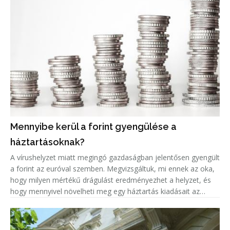
Mennyibe kerül a forint gyengülése a
háztartásoknak?
A vírushelyzet miatt megingó gazdaságban jelentősen gyengült
a forint az euróval szemben. Megvizsgáltuk, mi ennek az oka,
hogy milyen mértékű drágulást eredményezhet a helyzet, és
hogy mennyivel növelheti meg egy háztartás kiadásait az
euróárfolyam emelkedéséből adódó árnövekedés.