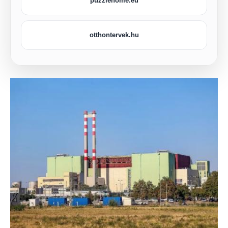
puzzlehome.eu
otthontervek.hu