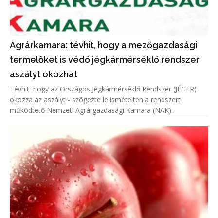
Agrárkamara: tévhit, hogy a mezőgazdasági
termelőket is védő jégkármérséklő rendszer
aszályt okozhat
Tévhit, hogy az Országos Jégkármérséklő Rendszer (JÉGER)
okozza az aszályt - szögezte le ismételten a rendszert
működtető Nemzeti Agrárgazdasági Kamara (NAK).