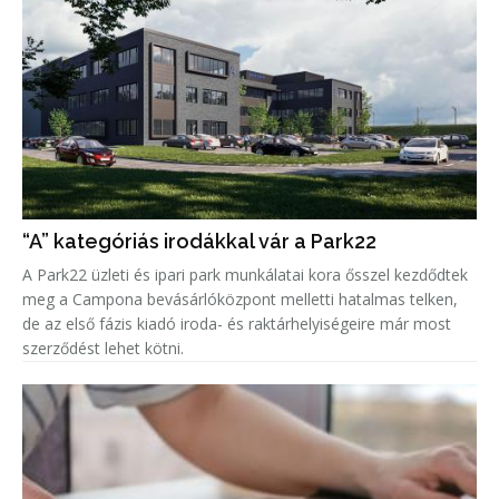
“A” kategóriás irodákkal vár a Park22
A Park22 üzleti és ipari park munkálatai kora ősszel kezdődtek
meg a Campona bevásárlóközpont melletti hatalmas telken,
de az első fázis kiadó iroda- és raktárhelyiségeire már most
szerződést lehet kötni.