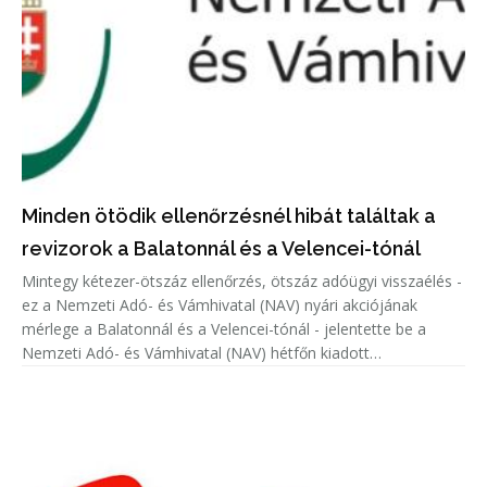
Minden ötödik ellenőrzésnél hibát találtak a
revizorok a Balatonnál és a Velencei-tónál
Mintegy kétezer-ötszáz ellenőrzés, ötszáz adóügyi visszaélés -
ez a Nemzeti Adó- és Vámhivatal (NAV) nyári akciójának
mérlege a Balatonnál és a Velencei-tónál - jelentette be a
Nemzeti Adó- és Vámhivatal (NAV) hétfőn kiadott
közleményében.