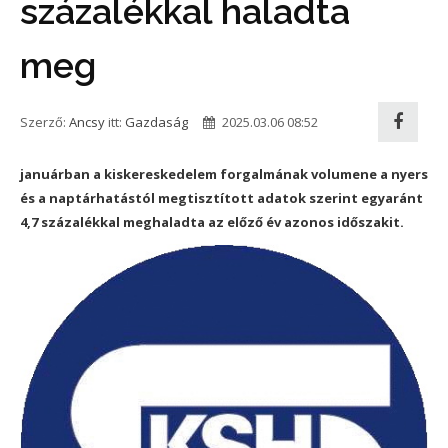
százalékkal haladta
meg
Szerző:
Ancsy
itt:
Gazdaság
2025.03.06 08:52
januárban a kiskereskedelem forgalmának volumene a nyers
és a naptárhatástól megtisztított adatok szerint egyaránt
4,7 százalékkal meghaladta az előző év azonos időszakit.