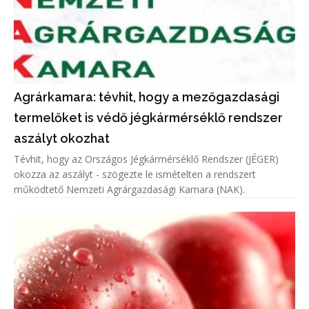
Agrárkamara: tévhit, hogy a mezőgazdasági
termelőket is védő jégkármérséklő rendszer
aszályt okozhat
Tévhit, hogy az Országos Jégkármérséklő Rendszer (JÉGER)
okozza az aszályt - szögezte le ismételten a rendszert
működtető Nemzeti Agrárgazdasági Kamara (NAK).