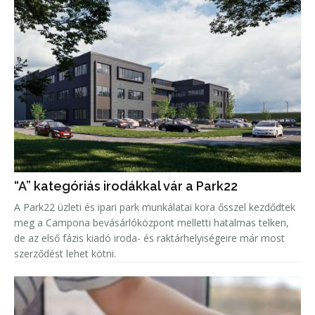
“A” kategóriás irodákkal vár a Park22
A Park22 üzleti és ipari park munkálatai kora ősszel kezdődtek
meg a Campona bevásárlóközpont melletti hatalmas telken,
de az első fázis kiadó iroda- és raktárhelyiségeire már most
szerződést lehet kötni.