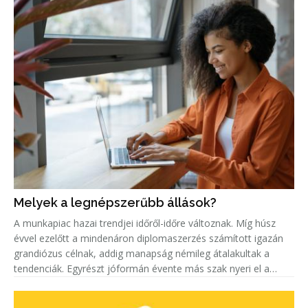
Melyek a legnépszerűbb állások?
A munkapiac hazai trendjei időről-időre változnak. Míg húsz
évvel ezelőtt a mindenáron diplomaszerzés számított igazán
grandiózus célnak, addig manapság némileg átalakultak a
tendenciák. Egyrészt jóformán évente más szak nyeri el a
„legkeresettebb címet”. Másrészt egyre többen keresnek szak-
és mest