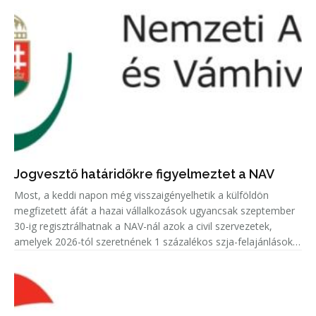
Jogvesztő határidőkre figyelmeztet a NAV
Most, a keddi napon még visszaigényelhetik a külföldön
megfizetett áfát a hazai vállalkozások ugyancsak szeptember
30-ig regisztrálhatnak a NAV-nál azok a civil szervezetek,
amelyek 2026-tól szeretnének 1 százalékos szja-felajánlásokat
fogadni.