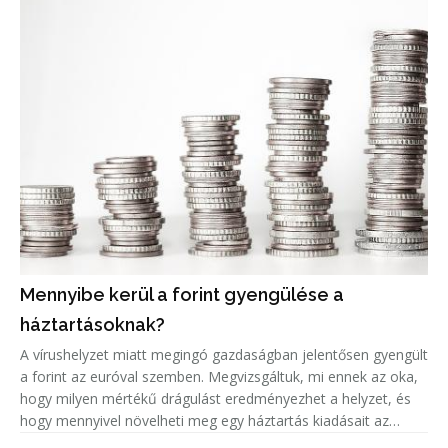
Mennyibe kerül a forint gyengülése a
háztartásoknak?
A vírushelyzet miatt megingó gazdaságban jelentősen gyengült
a forint az euróval szemben. Megvizsgáltuk, mi ennek az oka,
hogy milyen mértékű drágulást eredményezhet a helyzet, és
hogy mennyivel növelheti meg egy háztartás kiadásait az
euróárfolyam emelkedéséből adódó árnövekedés.