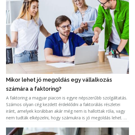
Mikor lehet jó megoldás egy vállalkozás
számára a faktoring?
A faktoring a magyar piacon is egyre népszerűbb szolgáltatás.
Számos olyan cég kezdett érdeklődni a faktorálás részletei
iránt, amelyek korábban akár még nem is hallottak róla, vagy
nem tudták elképzelni, hogy számukra is jó megoldás lehet. A
népszerűség jelentős növekedése miatt született meg ez a