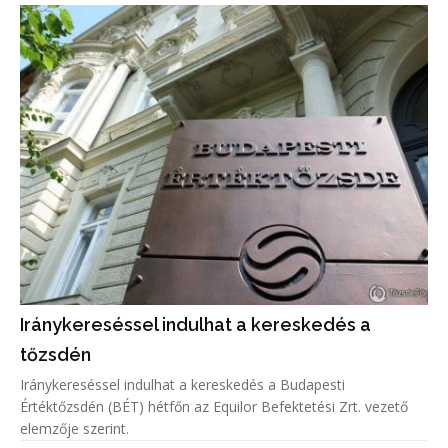
Iránykereséssel indulhat a kereskedés a
tőzsdén
Iránykereséssel indulhat a kereskedés a Budapesti
Értéktőzsdén (BÉT) hétfőn az Equilor Befektetési Zrt. vezető
elemzője szerint.