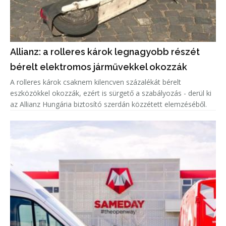
Allianz: a rolleres károk legnagyobb részét
bérelt elektromos járművekkel okozzák
A rolleres károk csaknem kilencven százalékát bérelt
eszközökkel okozzák, ezért is sürgető a szabályozás - derül ki
az Allianz Hungária biztosító szerdán közzétett elemzéséből.