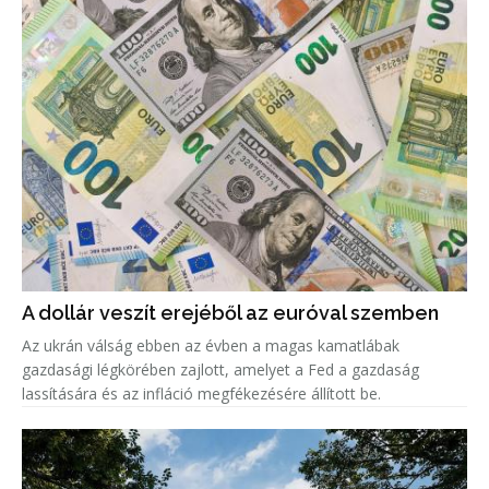
A dollár veszít erejéből az euróval szemben
Az ukrán válság ebben az évben a magas kamatlábak
gazdasági légkörében zajlott, amelyet a Fed a gazdaság
lassítására és az infláció megfékezésére állított be.