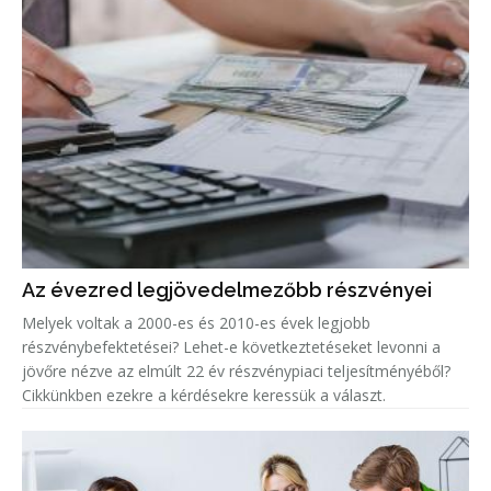
Az évezred legjövedelmezőbb részvényei
Melyek voltak a 2000-es és 2010-es évek legjobb
részvénybefektetései? Lehet-e következtetéseket levonni a
jövőre nézve az elmúlt 22 év részvénypiaci teljesítményéből?
Cikkünkben ezekre a kérdésekre keressük a választ.