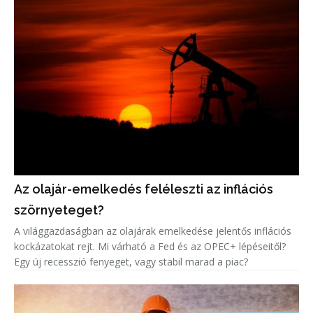
Az olajár-emelkedés feléleszti az inflációs
szörnyeteget?
A világgazdaságban az olajárak emelkedése jelentős inflációs
kockázatokat rejt. Mi várható a Fed és az OPEC+ lépéseitől?
Egy új recesszió fenyeget, vagy stabil marad a piac?