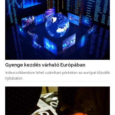
Gyenge kezdés várható Európában
Indexcsökkenésre lehet számítani pénteken az európai tőzsdék
nyitásakor.