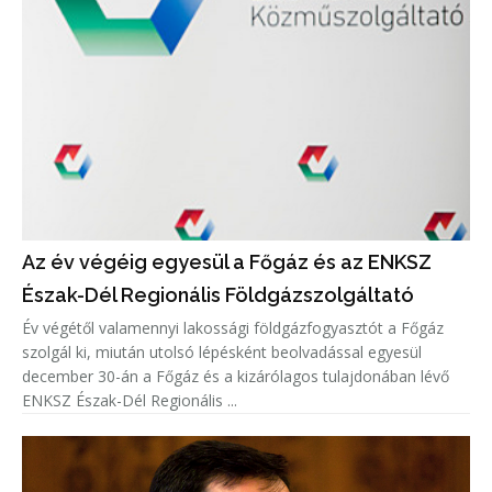
Az év végéig egyesül a Főgáz és az ENKSZ
Észak-Dél Regionális Földgázszolgáltató
Év végétől valamennyi lakossági földgázfogyasztót a Főgáz
szolgál ki, miután utolsó lépésként beolvadással egyesül
december 30-án a Főgáz és a kizárólagos tulajdonában lévő
ENKSZ Észak-Dél Regionális ...