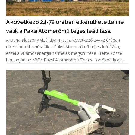
A következő 24-72 órában elkerülhetetlenné
válik a Paksi Atomerőmű teljes leállítása
A Duna alacsony vízállása miatt a következő 24-72 órában
elkerülhetetlenné válik a Paksi Atomerőmű teljes leállítása,
ezzel a villamosenergia-termelés megszűnése - tette közzé
honlapján az MVM Paksi Atomerőmű Zrt. csütörtökön kora
délután.