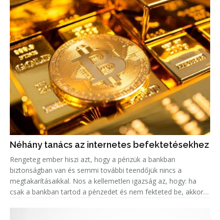
Néhány tanács az internetes befektetésekhez
Rengeteg ember hiszi azt, hogy a pénzük a bankban
biztonságban van és semmi további teendőjük nincs a
megtakarításaikkal. Nos a kellemetlen igazság az, hogy: ha
csak a bankban tartod a pénzedet és nem fekteted be, akkor
valójában az az összeg minden évvel egyre kevesebbet ér, a
fejlett országokban k