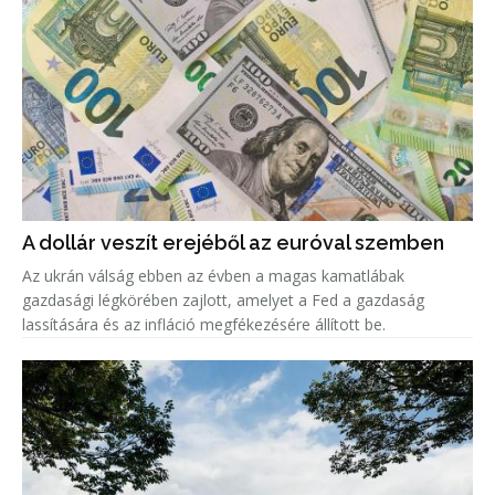
A dollár veszít erejéből az euróval szemben
Az ukrán válság ebben az évben a magas kamatlábak
gazdasági légkörében zajlott, amelyet a Fed a gazdaság
lassítására és az infláció megfékezésére állított be.