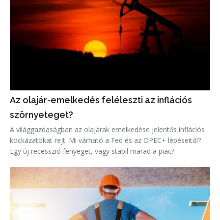
Az olajár-emelkedés feléleszti az inflációs
szörnyeteget?
A világgazdaságban az olajárak emelkedése jelentős inflációs
kockázatokat rejt. Mi várható a Fed és az OPEC+ lépéseitől?
Egy új recesszió fenyeget, vagy stabil marad a piac?