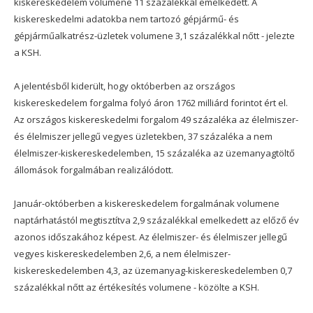
kiskereskedelem volumene 11 százalékkal emelkedett. A
kiskereskedelmi adatokba nem tartozó gépjármű- és
gépjárműalkatrész-üzletek volumene 3,1 százalékkal nőtt - jelezte
a KSH.
A jelentésből kiderült, hogy októberben az országos
kiskereskedelem forgalma folyó áron 1762 milliárd forintot ért el.
Az országos kiskereskedelmi forgalom 49 százaléka az élelmiszer-
és élelmiszer jellegű vegyes üzletekben, 37 százaléka a nem
élelmiszer-kiskereskedelemben, 15 százaléka az üzemanyagtöltő
állomások forgalmában realizálódott.
Január-októberben a kiskereskedelem forgalmának volumene
naptárhatástól megtisztítva 2,9 százalékkal emelkedett az előző év
azonos időszakához képest. Az élelmiszer- és élelmiszer jellegű
vegyes kiskereskedelemben 2,6, a nem élelmiszer-
kiskereskedelemben 4,3, az üzemanyag-kiskereskedelemben 0,7
százalékkal nőtt az értékesítés volumene - közölte a KSH.