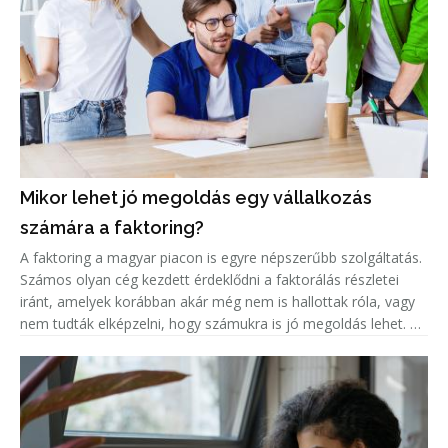
Mikor lehet jó megoldás egy vállalkozás
számára a faktoring?
A faktoring a magyar piacon is egyre népszerűbb szolgáltatás.
Számos olyan cég kezdett érdeklődni a faktorálás részletei
iránt, amelyek korábban akár még nem is hallottak róla, vagy
nem tudták elképzelni, hogy számukra is jó megoldás lehet. A
népszerűség jelentős növekedése miatt született meg ez a