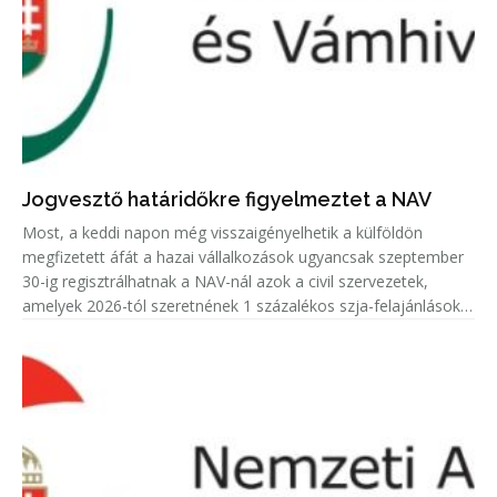
Jogvesztő határidőkre figyelmeztet a NAV
Most, a keddi napon még visszaigényelhetik a külföldön
megfizetett áfát a hazai vállalkozások ugyancsak szeptember
30-ig regisztrálhatnak a NAV-nál azok a civil szervezetek,
amelyek 2026-tól szeretnének 1 százalékos szja-felajánlásokat
fogadni.