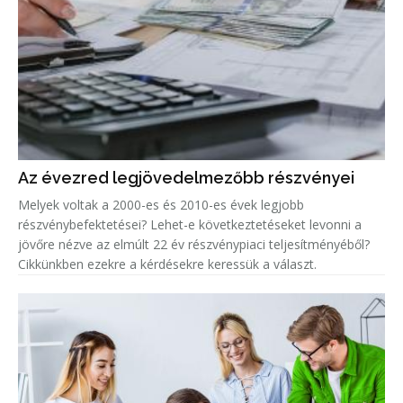
Az évezred legjövedelmezőbb részvényei
Melyek voltak a 2000-es és 2010-es évek legjobb
részvénybefektetései? Lehet-e következtetéseket levonni a
jövőre nézve az elmúlt 22 év részvénypiaci teljesítményéből?
Cikkünkben ezekre a kérdésekre keressük a választ.