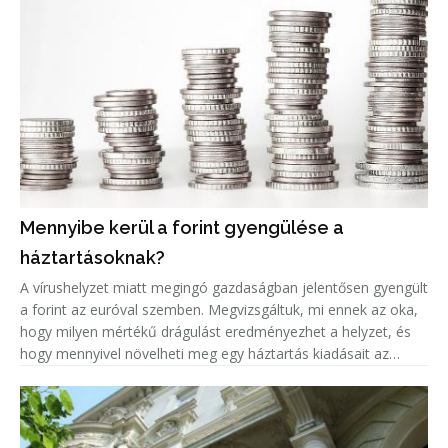
Mennyibe kerül a forint gyengülése a
háztartásoknak?
A vírushelyzet miatt megingó gazdaságban jelentősen gyengült
a forint az euróval szemben. Megvizsgáltuk, mi ennek az oka,
hogy milyen mértékű drágulást eredményezhet a helyzet, és
hogy mennyivel növelheti meg egy háztartás kiadásait az
euróárfolyam emelkedéséből adódó árnövekedés.