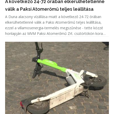
A következő 24-72 órában elkerülhetetlenné
válik a Paksi Atomerőmű teljes leállítása
A Duna alacsony vízállása miatt a következő 24-72 órában
elkerülhetetlenné válik a Paksi Atomerőmű teljes leállítása,
ezzel a villamosenergia-termelés megszűnése - tette közzé
honlapján az MVM Paksi Atomerőmű Zrt. csütörtökön kora
délután.