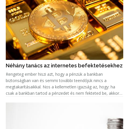
Néhány tanács az internetes befektetésekhez
Rengeteg ember hiszi azt, hogy a pénzük a bankban
biztonságban van és semmi további teendőjük nincs a
megtakarításaikkal. Nos a kellemetlen igazság az, hogy: ha
csak a bankban tartod a pénzedet és nem fekteted be, akkor
valójában az az összeg minden évvel egyre kevesebbet ér, a
fejlett országokban k