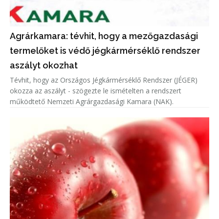
Agrárkamara: tévhit, hogy a mezőgazdasági
termelőket is védő jégkármérséklő rendszer
aszályt okozhat
Tévhit, hogy az Országos Jégkármérséklő Rendszer (JÉGER)
okozza az aszályt - szögezte le ismételten a rendszert
működtető Nemzeti Agrárgazdasági Kamara (NAK).