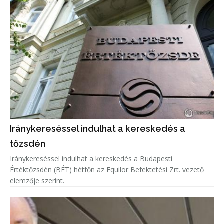
Iránykereséssel indulhat a kereskedés a
tőzsdén
Iránykereséssel indulhat a kereskedés a Budapesti
Értéktőzsdén (BÉT) hétfőn az Equilor Befektetési Zrt. vezető
elemzője szerint.