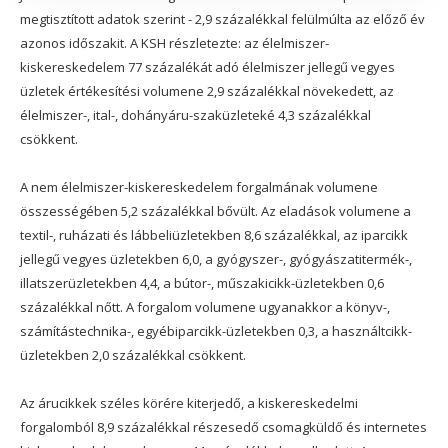
megtisztított adatok szerint - 2,9 százalékkal felülmúlta az előző év
azonos időszakit. A KSH részletezte: az élelmiszer-
kiskereskedelem 77 százalékát adó élelmiszer jellegű vegyes
üzletek értékesítési volumene 2,9 százalékkal növekedett, az
élelmiszer-, ital-, dohányáru-szaküzleteké 4,3 százalékkal
csökkent.
A nem élelmiszer-kiskereskedelem forgalmának volumene
összességében 5,2 százalékkal bővült. Az eladások volumene a
textil-, ruházati és lábbeliüzletekben 8,6 százalékkal, az iparcikk
jellegű vegyes üzletekben 6,0, a gyógyszer-, gyógyászatitermék-,
illatszerüzletekben 4,4, a bútor-, műszakicikk-üzletekben 0,6
százalékkal nőtt. A forgalom volumene ugyanakkor a könyv-,
számítástechnika-, egyébiparcikk-üzletekben 0,3, a használtcikk-
üzletekben 2,0 százalékkal csökkent.
Az árucikkek széles körére kiterjedő, a kiskereskedelmi
forgalomból 8,9 százalékkal részesedő csomagküldő és internetes