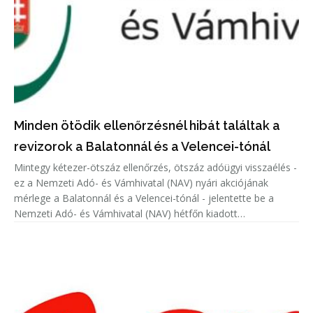
Minden ötödik ellenőrzésnél hibát találtak a
revizorok a Balatonnál és a Velencei-tónál
Mintegy kétezer-ötszáz ellenőrzés, ötszáz adóügyi visszaélés -
ez a Nemzeti Adó- és Vámhivatal (NAV) nyári akciójának
mérlege a Balatonnál és a Velencei-tónál - jelentette be a
Nemzeti Adó- és Vámhivatal (NAV) hétfőn kiadott
közleményében.