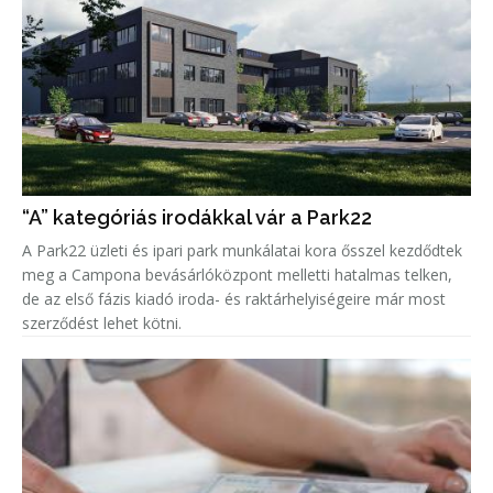
“A” kategóriás irodákkal vár a Park22
A Park22 üzleti és ipari park munkálatai kora ősszel kezdődtek
meg a Campona bevásárlóközpont melletti hatalmas telken,
de az első fázis kiadó iroda- és raktárhelyiségeire már most
szerződést lehet kötni.