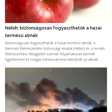
Nébih: biztonságosan fogyaszthatók a hazai
termésű almák
Biztonságosan fogyaszthatók a hazai termésű almák, a
Nemzeti Élelmiszerlánc-biztonsági Hivatal (Nébih) és a területi
élelmiszerlánc-felügyeleti szervek folyamatosan kiemelt
figyelemmel és magas mintaszámmal ellenőrzik az almák
növényvédőszer-maradék tartalmát.