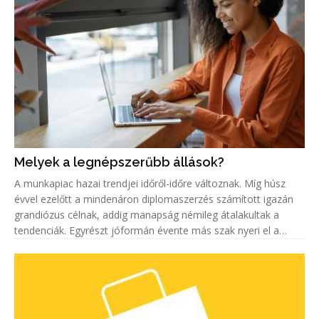
Melyek a legnépszerűbb állások?
A munkapiac hazai trendjei időről-időre változnak. Míg húsz
évvel ezelőtt a mindenáron diplomaszerzés számított igazán
grandiózus célnak, addig manapság némileg átalakultak a
tendenciák. Egyrészt jóformán évente más szak nyeri el a
„legkeresettebb címet”. Másrészt egyre többen keresnek szak-
és mest