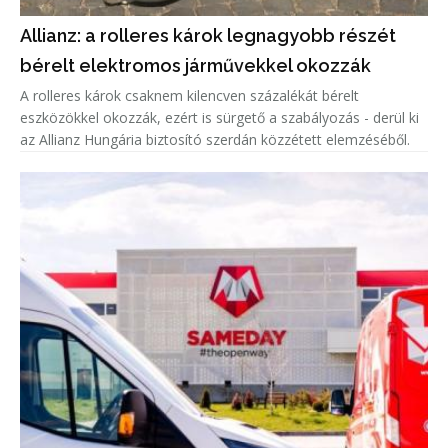
Allianz: a rolleres károk legnagyobb részét
bérelt elektromos járművekkel okozzák
A rolleres károk csaknem kilencven százalékát bérelt
eszközökkel okozzák, ezért is sürgető a szabályozás - derül ki
az Allianz Hungária biztosító szerdán közzétett elemzéséből.