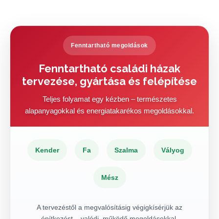
Fenntartható megoldások
Fenntartható családi házak
tervezése, gyártása és felépítése
Teljes folyamat egy kézben – természetes
alapanyagokkal és energiatakarékos megoldásokkal.
Kender
Fa
Szalma
Vályog
Mész
A tervezéstől a megvalósításig végigkísérjük az
építkezést – valódi, működő megoldásokkal.