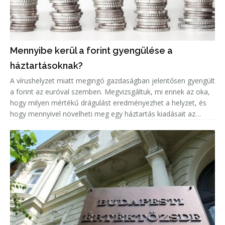
Mennyibe kerül a forint gyengülése a
háztartásoknak?
A vírushelyzet miatt megingó gazdaságban jelentősen gyengült
a forint az euróval szemben. Megvizsgáltuk, mi ennek az oka,
hogy milyen mértékű drágulást eredményezhet a helyzet, és
hogy mennyivel növelheti meg egy háztartás kiadásait az
euróárfolyam emelkedéséből adódó árnövekedés.