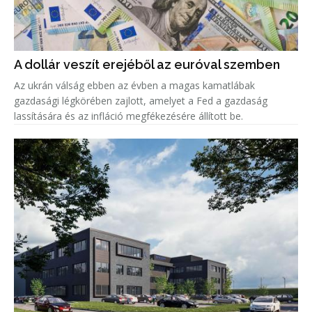
A dollár veszít erejéből az euróval szemben
Az ukrán válság ebben az évben a magas kamatlábak
gazdasági légkörében zajlott, amelyet a Fed a gazdaság
lassítására és az infláció megfékezésére állított be.