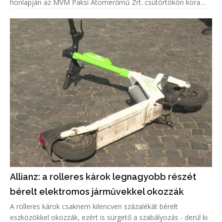
honlapján az MVM Paksi Atomerőmű Zrt. csütörtökön kora
délután.
Allianz: a rolleres károk legnagyobb részét
bérelt elektromos járművekkel okozzák
A rolleres károk csaknem kilencven százalékát bérelt
eszközökkel okozzák, ezért is sürgető a szabályozás - derül ki