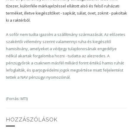
tízezer, különféle márkajelzéssel ellátott alsó és felső ruházati
terméket, illetve kiegészítőket - sapkát, sálat, övet, zoknit - pakoltak
ki a raktérből.
A sofőr nem tudta igazolni a szállítmány származását. Az előzetes
szakértői vélemény szerint valamennyi ruha és kiegészítő
hamisítvány, amelyeket a védjegy tulajdonosának engedélye
nélkül akartak forgalomba hozni - tudatta az alezredes. A
pénzügyőrök a csaknem másfél milliárd forint értékű hamis ruhát
lefoglalták, és iparjogvédelmi jogok megsértése miatt feljelentést
tettek a NAV pénzügyi nyomozóinál.
(Forrás: MTI)
HOZZÁSZÓLÁSOK