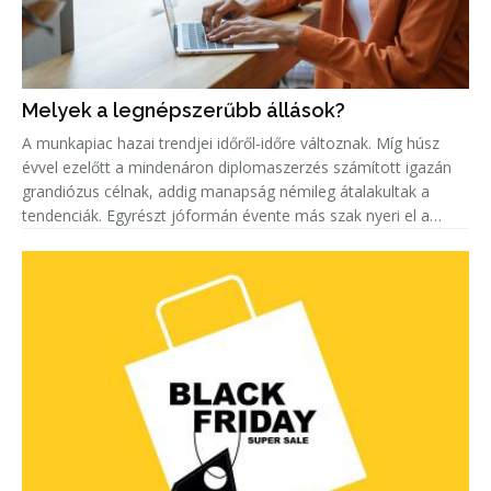
Melyek a legnépszerűbb állások?
A munkapiac hazai trendjei időről-időre változnak. Míg húsz
évvel ezelőtt a mindenáron diplomaszerzés számított igazán
grandiózus célnak, addig manapság némileg átalakultak a
tendenciák. Egyrészt jóformán évente más szak nyeri el a
„legkeresettebb címet”. Másrészt egyre többen keresnek szak-
és mest