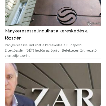
Iránykereséssel indulhat a kereskedés a
tőzsdén
Iránykereséssel indulhat a kereskedés a Budapesti
Értéktőzsdén (BÉT) hétfőn az Equilor Befektetési Zrt. vezető
elemzője szerint.