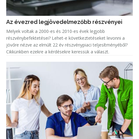
Az évezred legjövedelmezőbb részvényei
Melyek voltak a 2000-es és 2010-es évek legjobb
részvénybefektetései? Lehet-e következtetéseket levonni a
jövőre nézve az elmúlt 22 év részvénypiaci teljesítményéből?
Cikkünkben ezekre a kérdésekre keressük a választ.