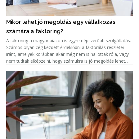
Mikor lehet jó megoldás egy vállalkozás
számára a faktoring?
A faktoring a magyar piacon is egyre népszerűbb szolgáltatás.
Számos olyan cég kezdett érdeklődni a faktorálás részletei
iránt, amelyek korábban akár még nem is hallottak róla, vagy
nem tudták elképzelni, hogy számukra is jó megoldás lehet. A
népszerűség jelentős növekedése miatt született meg ez a