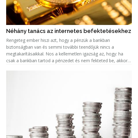
Néhány tanács az internetes befektetésekhez
Rengeteg ember hiszi azt, hogy a pénzük a bankban
biztonságban van és semmi további teendőjük nincs a
megtakarításaikkal. Nos a kellemetlen igazság az, hogy: ha
csak a bankban tartod a pénzedet és nem fekteted be, akkor
valójában az az összeg minden évvel egyre kevesebbet ér, a
fejlett országokban k