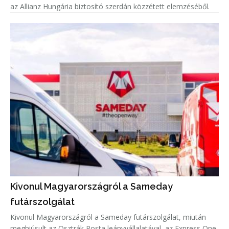
az Allianz Hungária biztosító szerdán közzétett elemzéséből.
Kivonul Magyarországról a Sameday
futárszolgálat
Kivonul Magyarországról a Sameday futárszolgálat, miután
meghiúsult az Osztrák Posta leányvállalatával, az Express One-