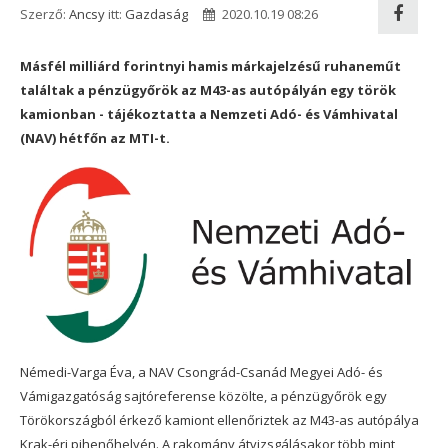
Szerző:
Ancsy
itt:
Gazdaság
2020.10.19 08:26
Másfél milliárd forintnyi hamis márkajelzésű ruhaneműt
találtak a pénzügyőrök az M43-as autópályán egy török
kamionban - tájékoztatta a Nemzeti Adó- és Vámhivatal
(NAV) hétfőn az MTI-t.
Némedi-Varga Éva, a NAV Csongrád-Csanád Megyei Adó- és
Vámigazgatóság sajtóreferense közölte, a pénzügyőrök egy
Törökországból érkező kamiont ellenőriztek az M43-as autópálya
Krak-éri pihenőhelyén. A rakomány átvizsgálásakor több mint