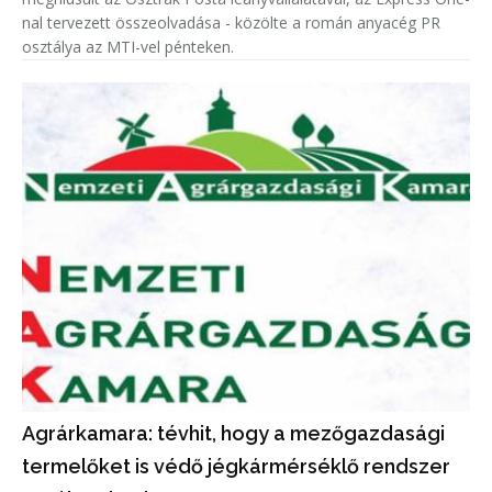
nal tervezett összeolvadása - közölte a román anyacég PR
osztálya az MTI-vel pénteken.
Agrárkamara: tévhit, hogy a mezőgazdasági
termelőket is védő jégkármérséklő rendszer