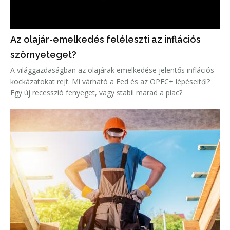
Az olajár-emelkedés feléleszti az inflációs
szörnyeteget?
A világgazdaságban az olajárak emelkedése jelentős inflációs
kockázatokat rejt. Mi várható a Fed és az OPEC+ lépéseitől?
Egy új recesszió fenyeget, vagy stabil marad a piac?