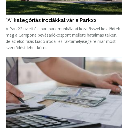
“A” kategóriás irodákkal vár a Park22
A Park22 üzleti és ipari park munkálatai kora ősszel kezdődtek
meg a Campona bevásárlóközpont melletti hatalmas telken,
de az első fázis kiadó iroda- és raktárhelyiségeire már most
szerződést lehet kötni.