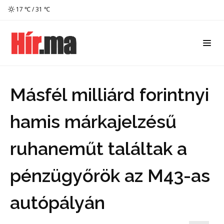
17 ℃ / 31 ℃
Másfél milliárd forintnyi
hamis márkajelzésű
ruhaneműt találtak a
pénzügyőrök az M43-as
autópályán