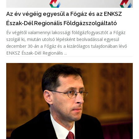
Az év végéig egyesül a Főgáz és az ENKSZ
Észak-Dél Regionális Földgázszolgáltató
Év végétől valamennyi lakossági földgázfogyasztót a Főgáz
szolgál ki, miután utolsó lépésként beolvadással egyesül
december 30-án a Főgáz és a kizárólagos tulajdonában lévő
ENKSZ Észak-Dél Regionális ...