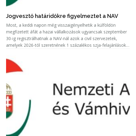
Jogvesztő határidőkre figyelmeztet a NAV
Most, a keddi napon még visszaigényelhetik a külföldön
megfizetett áfát a hazai vállalkozások ugyancsak szeptember
30-ig regisztrálhatnak a NAV-nál azok a civil szervezetek,
amelyek 2026-tól szeretnének 1 százalékos szja-felajánlásokat
fogadni.