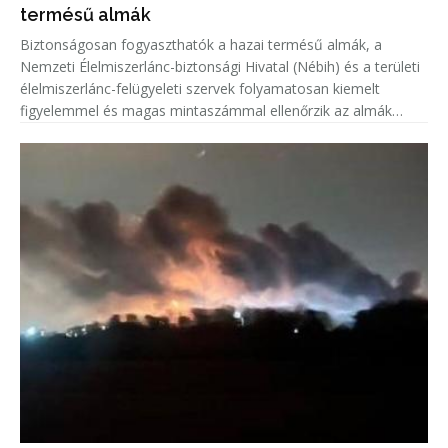
termésű almák
Biztonságosan fogyaszthatók a hazai termésű almák, a
Nemzeti Élelmiszerlánc-biztonsági Hivatal (Nébih) és a területi
élelmiszerlánc-felügyeleti szervek folyamatosan kiemelt
figyelemmel és magas mintaszámmal ellenőrzik az almák
növényvédőszer-maradék tartalmát.