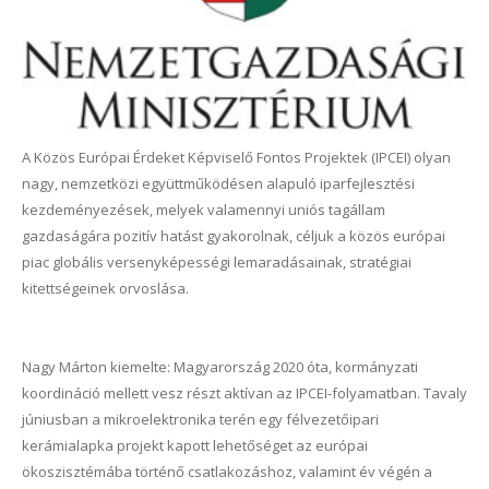
A Közös Európai Érdeket Képviselő Fontos Projektek (IPCEI) olyan
nagy, nemzetközi együttműködésen alapuló iparfejlesztési
kezdeményezések, melyek valamennyi uniós tagállam
gazdaságára pozitív hatást gyakorolnak, céljuk a közös európai
piac globális versenyképességi lemaradásainak, stratégiai
kitettségeinek orvoslása.
Nagy Márton kiemelte: Magyarország 2020 óta, kormányzati
koordináció mellett vesz részt aktívan az IPCEI-folyamatban. Tavaly
júniusban a mikroelektronika terén egy félvezetőipari
kerámialapka projekt kapott lehetőséget az európai
ökoszisztémába történő csatlakozáshoz, valamint év végén a