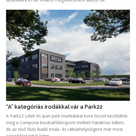
“A” kategóriás irodákkal vár a Park22
A Park22 üzleti és ipari park munkálatai kora ősszel kezdődtek
meg a Campona bevásárlóközpont melletti hatalmas telken,
de az első fázis kiadó iroda- és raktárhelyiségeire már most
szerződést lehet kötni.