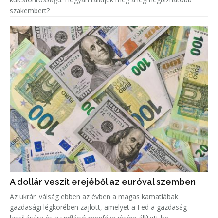
szakembert?
A dollár veszít erejéből az euróval szemben
Az ukrán válság ebben az évben a magas kamatlábak
gazdasági légkörében zajlott, amelyet a Fed a gazdaság
lassítására és az infláció megfékezésére állított be.