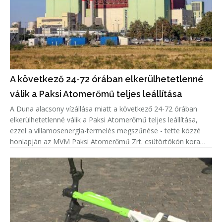
A következő 24-72 órában elkerülhetetlenné
válik a Paksi Atomerőmű teljes leállítása
A Duna alacsony vízállása miatt a következő 24-72 órában
elkerülhetetlenné válik a Paksi Atomerőmű teljes leállítása,
ezzel a villamosenergia-termelés megszűnése - tette közzé
honlapján az MVM Paksi Atomerőmű Zrt. csütörtökön kora
délután.