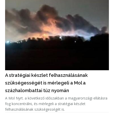
A stratégiai készlet felhasználásának
szükségességét is mérlegeli a Mol a
százhalombattai tűz nyomán
A Mol Nyrt. a következő időszakban a magyarországi ellátásra
fog koncentrálni, és mérlegeli a stratégiai készlet
felhasználásának szükségességét is.