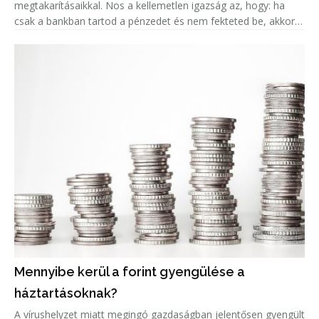
megtakarításaikkal. Nos a kellemetlen igazság az, hogy: ha
csak a bankban tartod a pénzedet és nem fekteted be, akkor
valójában az az összeg minden évvel egyre kevesebbet ér, a
fejlett országokban k
Mennyibe kerül a forint gyengülése a
háztartásoknak?
A vírushelyzet miatt megingó gazdaságban jelentősen gyengült