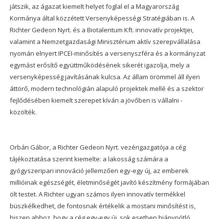
játszik, az ágazat kiemelt helyet foglal el a Magyarország
Kormánya által közzétett Versenyképességi Stratégiában is. A
Richter Gedeon Nyrt. és a Biotalentum Kft. innovatív projektjei,
valamint a Nemzetgazdasági Minisztérium aktív szerepvállalása
nyomán elnyert IPCEI-minősítés a versenyszféra és a kormányzat
egymást erősítő együttműködésének sikerét igazolja, mely a
versenyképesség javításának kulcsa. Az állam örömmel áll ilyen
áttörő, modern technológián alapuló projektek mellé és a szektor
fejlődésében kiemelt szerepet kíván a jövőben is vállalni -
közölték.
Orbán Gábor, a Richter Gedeon Nyrt. vezérigazgatója a cég
tájékoztatása szerint kiemelte: a lakosság számára a
gyógyszeripari innováció jellemzően egy-egy új, az emberek
millióinak egészségét, életminőségét javító készítmény formájában
ölt testet. A Richter ugyan számos ilyen innovatív termékkel
büszkélkedhet, de fontosnak értékelik a mostani minősítést is,
hiszen ahhoz, hogy a cég egy-egy új, sok esetben hiánypótló