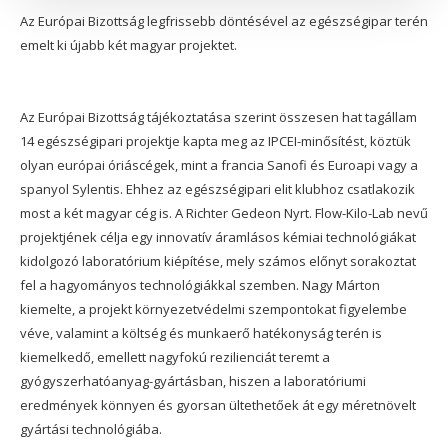
Az Európai Bizottság legfrissebb döntésével az egészségipar terén
emelt ki újabb két magyar projektet.
Az Európai Bizottság tájékoztatása szerint összesen hat tagállam
14 egészségipari projektje kapta meg az IPCEI-minősítést, köztük
olyan európai óriáscégek, mint a francia Sanofi és Euroapi vagy a
spanyol Sylentis. Ehhez az egészségipari elit klubhoz csatlakozik
most a két magyar cég is. A Richter Gedeon Nyrt. Flow-Kilo-Lab nevű
projektjének célja egy innovatív áramlásos kémiai technológiákat
kidolgozó laboratórium kiépítése, mely számos előnyt sorakoztat
fel a hagyományos technológiákkal szemben. Nagy Márton
kiemelte, a projekt környezetvédelmi szempontokat figyelembe
véve, valamint a költség és munkaerő hatékonyság terén is
kiemelkedő, emellett nagyfokú rezilienciát teremt a
gyógyszerhatóanyag-gyártásban, hiszen a laboratóriumi
eredmények könnyen és gyorsan ültethetőek át egy méretnövelt
gyártási technológiába.