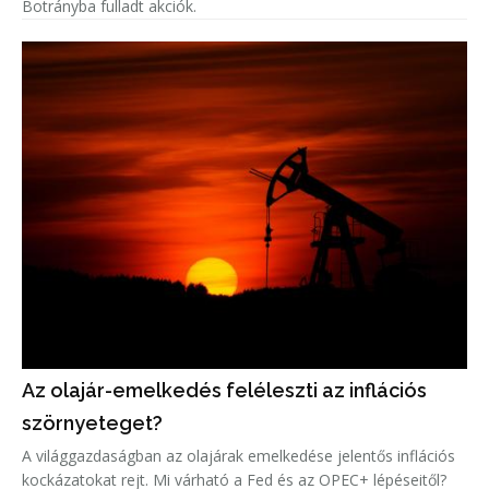
Botrányba fulladt akciók.
Az olajár-emelkedés feléleszti az inflációs
szörnyeteget?
A világgazdaságban az olajárak emelkedése jelentős inflációs
kockázatokat rejt. Mi várható a Fed és az OPEC+ lépéseitől?