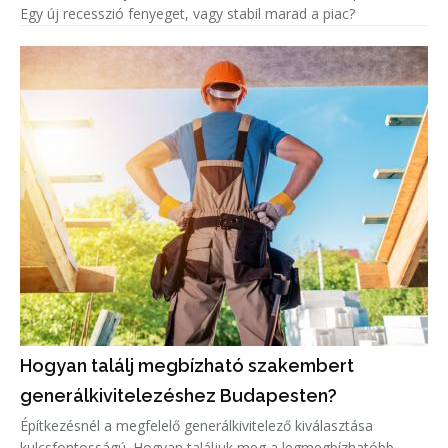
Egy új recesszió fenyeget, vagy stabil marad a piac?
Hogyan találj megbízható szakembert
generálkivitelezéshez Budapesten?
Építkezésnél a megfelelő generálkivitelező kiválasztása
kulcsfontosságú. Hogyan találjuk meg a legmegbízhatóbb