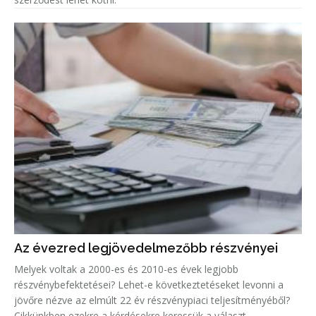
Az évezred legjövedelmezőbb részvényei
Melyek voltak a 2000-es és 2010-es évek legjobb
részvénybefektetései? Lehet-e következtetéseket levonni a
jövőre nézve az elmúlt 22 év részvénypiaci teljesítményéből?
Cikkünkben ezekre a kérdésekre keressük a választ.