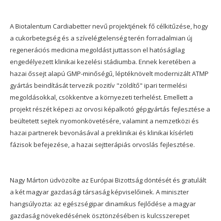
A Biotalentum Cardiabetter nevű projektjének fő célkitűzése, hogy
a cukorbetegség és a szívelégtelenség terén forradalmian új
regenerációs medicina megoldást juttasson el hatóságilag
engedélyezett klinikai kezelési stádiumba. Ennek keretében a
hazai őssejt alapú GMP-minőségű, léptéknövelt modernizált ATMP
gyártás beindítását tervezik pozitív "zöldítő" ipari termelési
megoldásokkal, csökkentve a környezeti terhelést. Emellett a
projekt részét képezi az orvosi képalkotó gépgyártás fejlesztése a
beültetett sejtek nyomonkövetésére, valamint a nemzetközi és
hazai partnerek bevonásával a preklinikai és klinikai kísérleti
fázisok befejezése, a hazai sejtterápiás orvoslás fejlesztése.
Nagy Márton üdvözölte az Európai Bizottság döntését és gratulált
a két magyar gazdasági társaság képviselőinek. A miniszter
hangsúlyozta: az egészségipar dinamikus fejlődése a magyar
gazdaság növekedésének ösztönzésében is kulcsszerepet