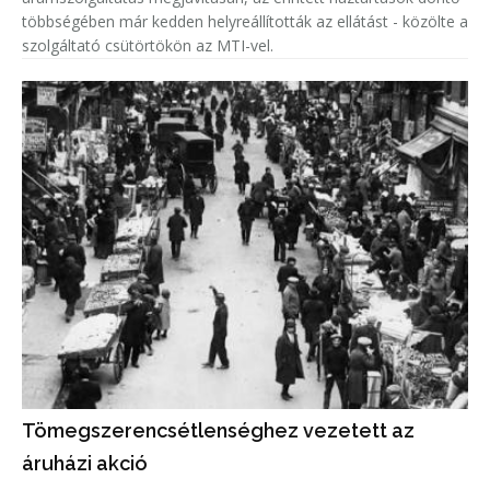
többségében már kedden helyreállították az ellátást - közölte a
szolgáltató csütörtökön az MTI-vel.
Tömegszerencsétlenséghez vezetett az
áruházi akció