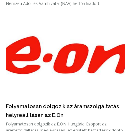
Nemzeti Adó- és Vámhivatal (NAV) hétfőn kiadott
közleményében.
Folyamatosan dolgozik az áramszolgáltatás
helyreállításán az E.On
Folyamatosan dolgozik az E.ON Hungária Csoport az
áramszolgáltatás megjavításán, az érintett háztartások döntő