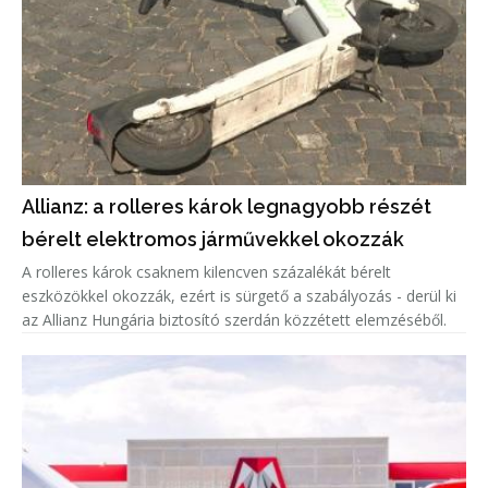
Allianz: a rolleres károk legnagyobb részét
bérelt elektromos járművekkel okozzák
A rolleres károk csaknem kilencven százalékát bérelt
eszközökkel okozzák, ezért is sürgető a szabályozás - derül ki
az Allianz Hungária biztosító szerdán közzétett elemzéséből.