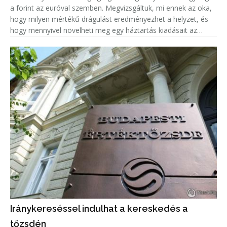
a forint az euróval szemben. Megvizsgáltuk, mi ennek az oka,
hogy milyen mértékű drágulást eredményezhet a helyzet, és
hogy mennyivel növelheti meg egy háztartás kiadásait az
euróárfolyam emelkedéséből adódó árnövekedés.
Iránykereséssel indulhat a kereskedés a
tőzsdén