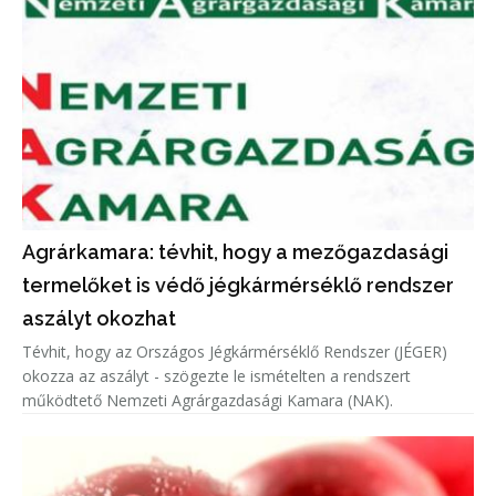
Agrárkamara: tévhit, hogy a mezőgazdasági
termelőket is védő jégkármérséklő rendszer
aszályt okozhat
Tévhit, hogy az Országos Jégkármérséklő Rendszer (JÉGER)
okozza az aszályt - szögezte le ismételten a rendszert
működtető Nemzeti Agrárgazdasági Kamara (NAK).