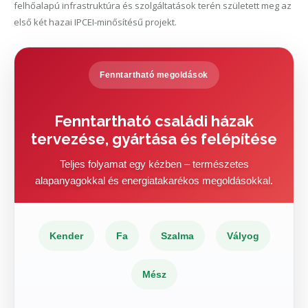
felhőalapú infrastruktúra és szolgáltatások terén született meg az
első két hazai IPCEI-minősítésű projekt.
Fenntartható megoldások
Fenntartható családi házak
tervezése, gyártása és felépítése
Teljes folyamat egy kézben – természetes
alapanyagokkal és energiatakarékos megoldásokkal.
Kender
Fa
Szalma
Vályog
Mész