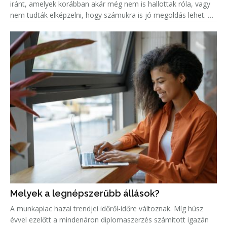
iránt, amelyek korábban akár még nem is hallottak róla, vagy
nem tudták elképzelni, hogy számukra is jó megoldás lehet. A
népszerűség jelentős növekedése miatt született meg ez a
Melyek a legnépszerűbb állások?
A munkapiac hazai trendjei időről-időre változnak. Míg húsz
évvel ezelőtt a mindenáron diplomaszerzés számított igazán