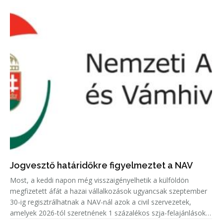
Jogvesztő határidőkre figyelmeztet a NAV
Most, a keddi napon még visszaigényelhetik a külföldön
megfizetett áfát a hazai vállalkozások ugyancsak szeptember
30-ig regisztrálhatnak a NAV-nál azok a civil szervezetek,
amelyek 2026-tól szeretnének 1 százalékos szja-felajánlásokat