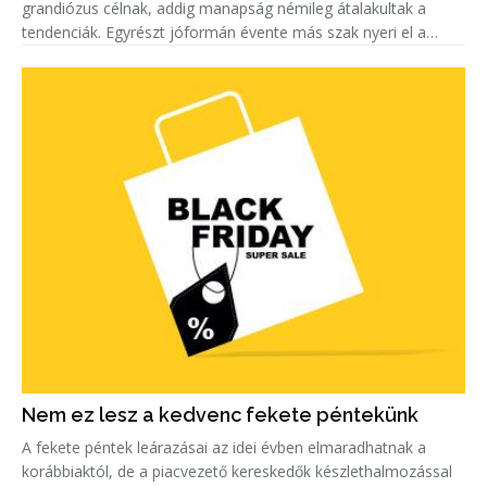
grandiózus célnak, addig manapság némileg átalakultak a
tendenciák. Egyrészt jóformán évente más szak nyeri el a
„legkeresettebb címet”. Másrészt egyre többen keresnek szak-
és mest
Nem ez lesz a kedvenc fekete péntekünk
A fekete péntek leárazásai az idei évben elmaradhatnak a
korábbiaktól, de a piacvezető kereskedők készlethalmozással