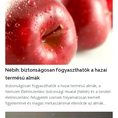
Nébih: biztonságosan fogyaszthatók a hazai
termésű almák
Biztonságosan fogyaszthatók a hazai termésű almák, a
Nemzeti Élelmiszerlánc-biztonsági Hivatal (Nébih) és a területi
élelmiszerlánc-felügyeleti szervek folyamatosan kiemelt
figyelemmel és magas mintaszámmal ellenőrzik az almák
növényvédőszer-maradék tartalmát.