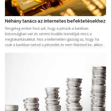
Néhány tanács az internetes befektetésekhez
Rengeteg ember hiszi azt, hogy a pénzük a bankban
biztonságban van és semmi további teendőjük nincs a
megtakarításaikkal. Nos a kellemetlen igazság az, hogy: ha
csak a bankban tartod a pénzedet és nem fekteted be, akkor
valójában az az összeg minden évvel egyre kevesebbet ér, a
fejlett országokban k