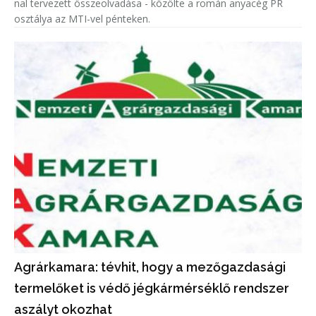
nal tervezett összeolvadása - közölte a román anyacég PR
osztálya az MTI-vel pénteken.
Agrárkamara: tévhit, hogy a mezőgazdasági
termelőket is védő jégkármérséklő rendszer
aszályt okozhat