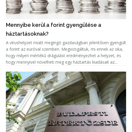
Mennyibe kerül a forint gyengülése a
háztartásoknak?
A vírushelyzet miatt megingó gazdaságban jelentősen gyengült
a forint az euróval szemben. Megvizsgáltuk, mi ennek az oka,
hogy milyen mértékű drágulást eredményezhet a helyzet, és
hogy mennyivel növelheti meg egy háztartás kiadásait az
euróárfolyam emelkedéséből adódó árnövekedés.