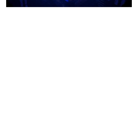
Gyenge kezdés várható Európában
Indexcsökkenésre lehet számítani pénteken az európai tőzsdék
nyitásakor.
Tovább nőtt a Vas megyei TOP 100 vállalkozás