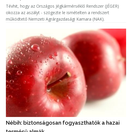
Tévhit, hogy az Országos Jégkármérséklő Rendszer (JÉGER)
okozza az aszályt - szögezte le ismételten a rendszert
működtető Nemzeti Agrárgazdasági Kamara (NAK).
Nébih: biztonságosan fogyaszthatók a hazai
termésű almák