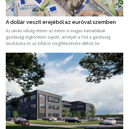
A dollár veszít erejéből az euróval szemben
Az ukrán válság ebben az évben a magas kamatlábak
gazdasági légkörében zajlott, amelyet a Fed a gazdaság
lassítására és az infláció megfékezésére állított be.