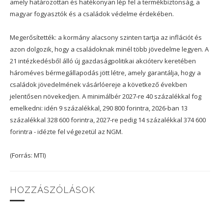
amely határozottan és hatékonyan lép fel a termékbiztonság, a
magyar fogyasztók és a családok védelme érdekében.
Megerősítették: a kormány alacsony szinten tartja az inflációt és
azon dolgozik, hogy a családoknak minél több jövedelme legyen. A
21 intézkedésből álló új gazdaságpolitikai akcióterv keretében
hároméves bérmegállapodás jött létre, amely garantálja, hogy a
családok jövedelmének vásárlóereje a következő években
jelentősen növekedjen. A minimálbér 2027-re 40 százalékkal fog
emelkedni: idén 9 százalékkal, 290 800 forintra, 2026-ban 13
százalékkal 328 600 forintra, 2027-re pedig 14 százalékkal 374 600
forintra - idézte fel végezetül az NGM.
(Forrás: MTI)
HOZZÁSZÓLÁSOK