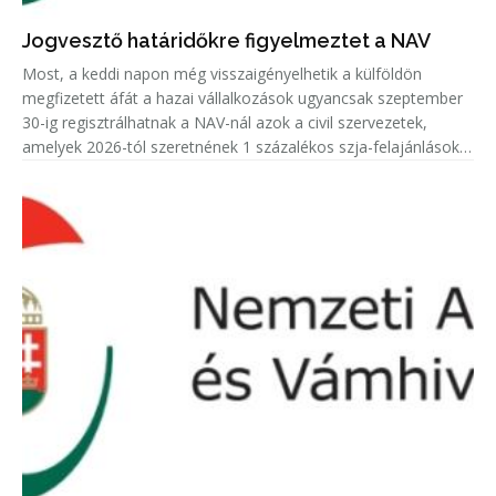
Jogvesztő határidőkre figyelmeztet a NAV
Most, a keddi napon még visszaigényelhetik a külföldön
megfizetett áfát a hazai vállalkozások ugyancsak szeptember
30-ig regisztrálhatnak a NAV-nál azok a civil szervezetek,
amelyek 2026-tól szeretnének 1 százalékos szja-felajánlásokat
fogadni.