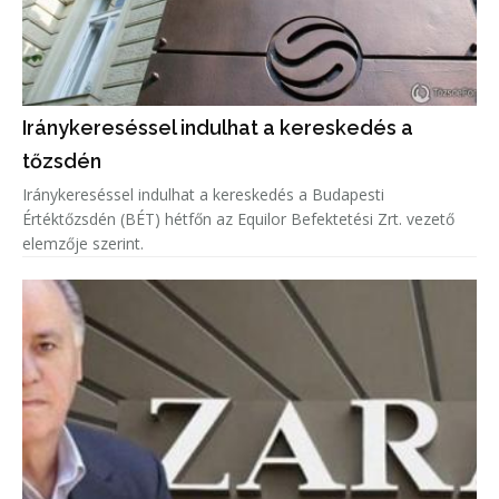
Iránykereséssel indulhat a kereskedés a
tőzsdén
Iránykereséssel indulhat a kereskedés a Budapesti
Értéktőzsdén (BÉT) hétfőn az Equilor Befektetési Zrt. vezető
elemzője szerint.