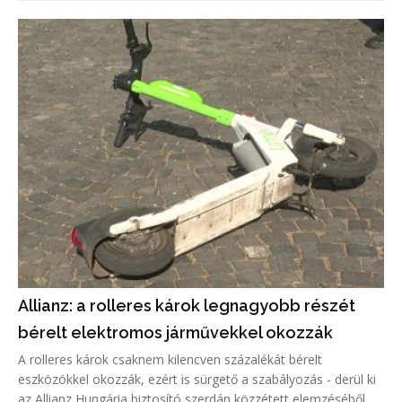
délután.
Allianz: a rolleres károk legnagyobb részét
bérelt elektromos járművekkel okozzák
A rolleres károk csaknem kilencven százalékát bérelt
eszközökkel okozzák, ezért is sürgető a szabályozás - derül ki
az Allianz Hungária biztosító szerdán közzétett elemzéséből.