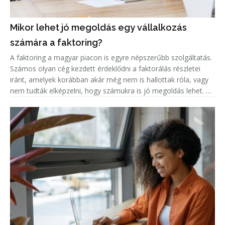
Mikor lehet jó megoldás egy vállalkozás
számára a faktoring?
A faktoring a magyar piacon is egyre népszerűbb szolgáltatás.
Számos olyan cég kezdett érdeklődni a faktorálás részletei
iránt, amelyek korábban akár még nem is hallottak róla, vagy
nem tudták elképzelni, hogy számukra is jó megoldás lehet. A
népszerűség jelentős növekedése miatt született meg ez a