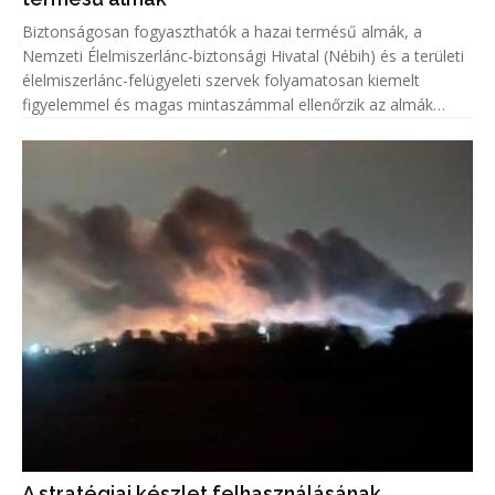
Biztonságosan fogyaszthatók a hazai termésű almák, a
Nemzeti Élelmiszerlánc-biztonsági Hivatal (Nébih) és a területi
élelmiszerlánc-felügyeleti szervek folyamatosan kiemelt
figyelemmel és magas mintaszámmal ellenőrzik az almák
növényvédőszer-maradék tartalmát.
A stratégiai készlet felhasználásának