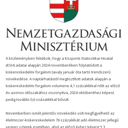
A közleményben felidézik, hogy a Központi Statisztikai Hivatal
(KSH) adatai alapján 2024 novemberében folytatódott a
kiskereskedelmi forgalom tavaly január óta tartó trendszerű
növekedése. A naptárhatástól megtisztított adatok alapján a
kiskereskedelmi forgalom volumene 4,1 százalékkal nőtt az előző
év azonos időszakához viszonyítva, 2024 októberéhez képest
pedig további 0,6 százalékkal bővült.
Novemberben ismét jelentős növekedés volt megfigyelhető az
élelmiszer-kiskereskedelem 76 százalékát adó élelmiszer jellegű
vegyes üzletek esetében, ahol az előző évhez képest 5,3