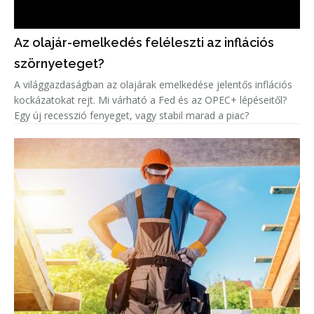
Az olajár-emelkedés feléleszti az inflációs
szörnyeteget?
A világgazdaságban az olajárak emelkedése jelentős inflációs
kockázatokat rejt. Mi várható a Fed és az OPEC+ lépéseitől?
Egy új recesszió fenyeget, vagy stabil marad a piac?