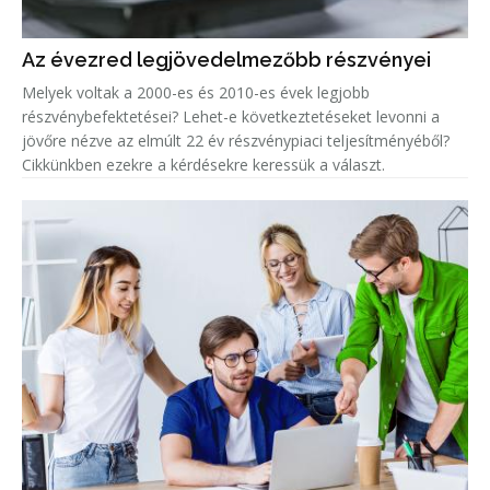
Az évezred legjövedelmezőbb részvényei
Melyek voltak a 2000-es és 2010-es évek legjobb
részvénybefektetései? Lehet-e következtetéseket levonni a
jövőre nézve az elmúlt 22 év részvénypiaci teljesítményéből?
Cikkünkben ezekre a kérdésekre keressük a választ.