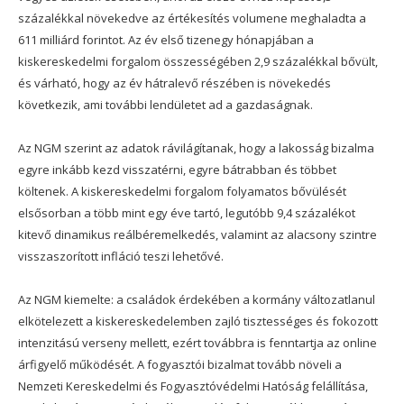
százalékkal növekedve az értékesítés volumene meghaladta a
611 milliárd forintot. Az év első tizenegy hónapjában a
kiskereskedelmi forgalom összességében 2,9 százalékkal bővült,
és várható, hogy az év hátralevő részében is növekedés
következik, ami további lendületet ad a gazdaságnak.
Az NGM szerint az adatok rávilágítanak, hogy a lakosság bizalma
egyre inkább kezd visszatérni, egyre bátrabban és többet
költenek. A kiskereskedelmi forgalom folyamatos bővülését
elsősorban a több mint egy éve tartó, legutóbb 9,4 százalékot
kitevő dinamikus reálbéremelkedés, valamint az alacsony szintre
visszaszorított infláció teszi lehetővé.
Az NGM kiemelte: a családok érdekében a kormány változatlanul
elkötelezett a kiskereskedelemben zajló tisztességes és fokozott
intenzitású verseny mellett, ezért továbbra is fenntartja az online
árfigyelő működését. A fogyasztói bizalmat tovább növeli a
Nemzeti Kereskedelmi és Fogyasztóvédelmi Hatóság felállítása,