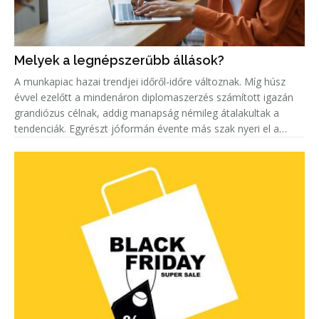
Melyek a legnépszerűbb állások?
A munkapiac hazai trendjei időről-időre változnak. Míg húsz
évvel ezelőtt a mindenáron diplomaszerzés számított igazán
grandiózus célnak, addig manapság némileg átalakultak a
tendenciák. Egyrészt jóformán évente más szak nyeri el a
„legkeresettebb címet”. Másrészt egyre többen keresnek szak-
és mest