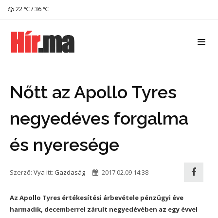
22 ℃ / 36 ℃
Nőtt az Apollo Tyres
negyedéves forgalma
és nyeresége
Szerző:
Vya
itt:
Gazdaság
2017.02.09 14:38
Az Apollo Tyres értékesítési árbevétele pénzügyi éve
harmadik, decemberrel zárult negyedévében az egy évvel