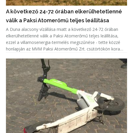
A következő 24-72 órában elkerülhetetlenné
válik a Paksi Atomerőmű teljes leállítása
A Duna alacsony vízállása miatt a következő 24-72 órában
elkerülhetetlenné válik a Paksi Atomerőmű teljes leállítása,
ezzel a villamosenergia-termelés megszűnése - tette közzé
honlapján az MVM Paksi Atomerőmű Zrt. csütörtökön kora
délután.