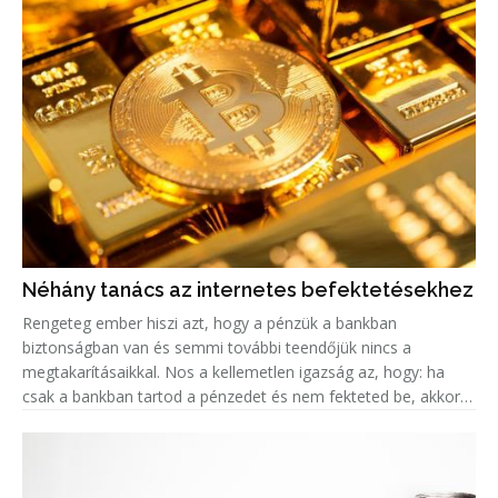
Néhány tanács az internetes befektetésekhez
Rengeteg ember hiszi azt, hogy a pénzük a bankban
biztonságban van és semmi további teendőjük nincs a
megtakarításaikkal. Nos a kellemetlen igazság az, hogy: ha
csak a bankban tartod a pénzedet és nem fekteted be, akkor
valójában az az összeg minden évvel egyre kevesebbet ér, a
fejlett országokban k