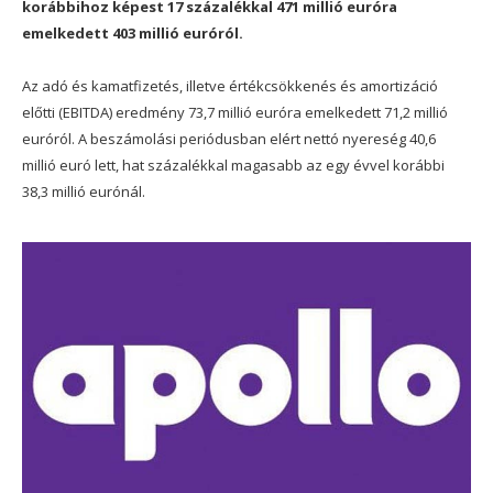
korábbihoz képest 17 százalékkal 471 millió euróra
emelkedett 403 millió euróról.
Az adó és kamatfizetés, illetve értékcsökkenés és amortizáció
előtti (EBITDA) eredmény 73,7 millió euróra emelkedett 71,2 millió
euróról. A beszámolási periódusban elért nettó nyereség 40,6
millió euró lett, hat százalékkal magasabb az egy évvel korábbi
38,3 millió eurónál.