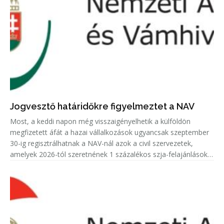
Jogvesztő határidőkre figyelmeztet a NAV
Most, a keddi napon még visszaigényelhetik a külföldön
megfizetett áfát a hazai vállalkozások ugyancsak szeptember
30-ig regisztrálhatnak a NAV-nál azok a civil szervezetek,
amelyek 2026-tól szeretnének 1 százalékos szja-felajánlásokat
fogadni.