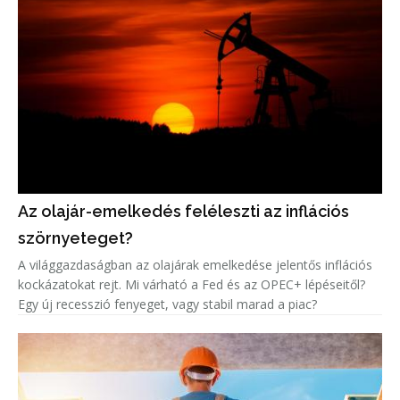
Az olajár-emelkedés feléleszti az inflációs
szörnyeteget?
A világgazdaságban az olajárak emelkedése jelentős inflációs
kockázatokat rejt. Mi várható a Fed és az OPEC+ lépéseitől?
Egy új recesszió fenyeget, vagy stabil marad a piac?