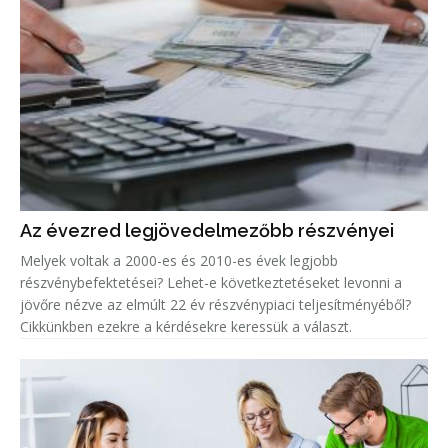
Az évezred legjövedelmezőbb részvényei
Melyek voltak a 2000-es és 2010-es évek legjobb
részvénybefektetései? Lehet-e következtetéseket levonni a
jövőre nézve az elmúlt 22 év részvénypiaci teljesítményéből?
Cikkünkben ezekre a kérdésekre keressük a választ.