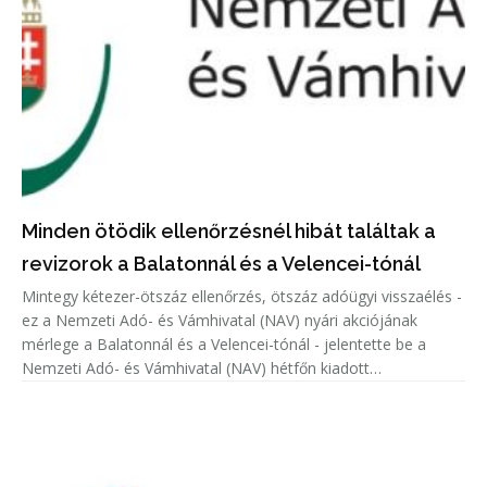
Minden ötödik ellenőrzésnél hibát találtak a
revizorok a Balatonnál és a Velencei-tónál
Mintegy kétezer-ötszáz ellenőrzés, ötszáz adóügyi visszaélés -
ez a Nemzeti Adó- és Vámhivatal (NAV) nyári akciójának
mérlege a Balatonnál és a Velencei-tónál - jelentette be a
Nemzeti Adó- és Vámhivatal (NAV) hétfőn kiadott
közleményében.