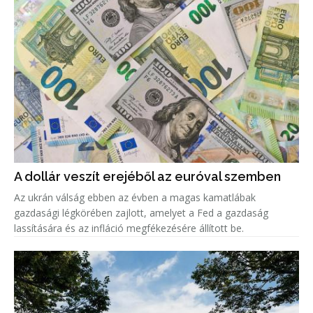
A dollár veszít erejéből az euróval szemben
Az ukrán válság ebben az évben a magas kamatlábak
gazdasági légkörében zajlott, amelyet a Fed a gazdaság
lassítására és az infláció megfékezésére állított be.