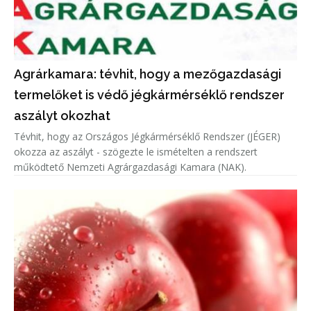
Agrárkamara: tévhit, hogy a mezőgazdasági
termelőket is védő jégkármérséklő rendszer
aszályt okozhat
Tévhit, hogy az Országos Jégkármérséklő Rendszer (JÉGER)
okozza az aszályt - szögezte le ismételten a rendszert
működtető Nemzeti Agrárgazdasági Kamara (NAK).