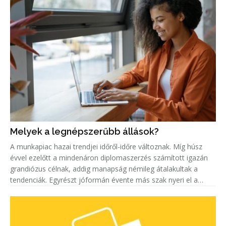
Melyek a legnépszerűbb állások?
A munkapiac hazai trendjei időről-időre változnak. Míg húsz
évvel ezelőtt a mindenáron diplomaszerzés számított igazán
grandiózus célnak, addig manapság némileg átalakultak a
tendenciák. Egyrészt jóformán évente más szak nyeri el a
„legkeresettebb címet”. Másrészt egyre többen keresnek szak-
és mest