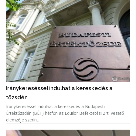
Iránykereséssel indulhat a kereskedés a
tőzsdén
Iránykereséssel indulhat a kereskedés a Budapesti
Értéktőzsdén (BÉT) hétfőn az Equilor Befektetési Zrt. vezető
elemzője szerint.