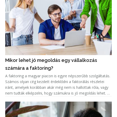
Mikor lehet jó megoldás egy vállalkozás
számára a faktoring?
A faktoring a magyar piacon is egyre népszerűbb szolgáltatás.
Számos olyan cég kezdett érdeklődni a faktorálás részletei
iránt, amelyek korábban akár még nem is hallottak róla, vagy
nem tudták elképzelni, hogy számukra is jó megoldás lehet. A
népszerűség jelentős növekedése miatt született meg ez a