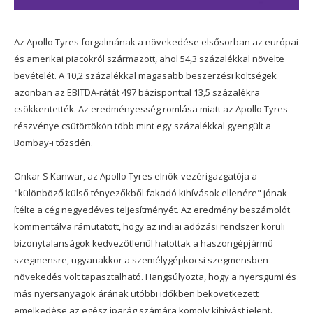
Az Apollo Tyres forgalmának a növekedése elsősorban az európai
és amerikai piacokról származott, ahol 54,3 százalékkal növelte
bevételét. A 10,2 százalékkal magasabb beszerzési költségek
azonban az EBITDA-rátát 497 bázisponttal 13,5 százalékra
csökkentették. Az eredményesség romlása miatt az Apollo Tyres
részvénye csütörtökön több mint egy százalékkal gyengült a
Bombay-i tőzsdén.
Onkar S Kanwar, az Apollo Tyres elnök-vezérigazgatója a
"különböző külső tényezőkből fakadó kihívások ellenére" jónak
ítélte a cég negyedéves teljesítményét. Az eredmény beszámolót
kommentálva rámutatott, hogy az indiai adózási rendszer körüli
bizonytalanságok kedvezőtlenül hatottak a haszongépjármű
szegmensre, ugyanakkor a személygépkocsi szegmensben
növekedés volt tapasztalható. Hangsúlyozta, hogy a nyersgumi és
más nyersanyagok árának utóbbi időkben bekövetkezett
emelkedése az egész iparág számára komoly kihívást jelent.