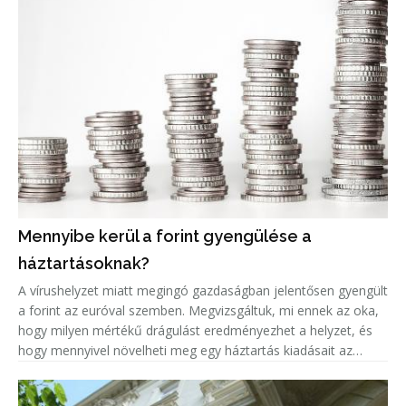
Mennyibe kerül a forint gyengülése a
háztartásoknak?
A vírushelyzet miatt megingó gazdaságban jelentősen gyengült
a forint az euróval szemben. Megvizsgáltuk, mi ennek az oka,
hogy milyen mértékű drágulást eredményezhet a helyzet, és
hogy mennyivel növelheti meg egy háztartás kiadásait az
euróárfolyam emelkedéséből adódó árnövekedés.