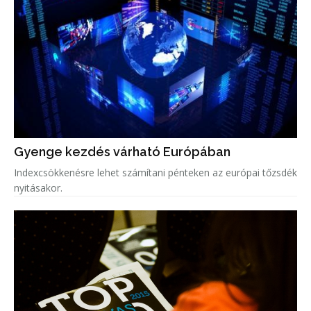
Gyenge kezdés várható Európában
Indexcsökkenésre lehet számítani pénteken az európai tőzsdék
nyitásakor.