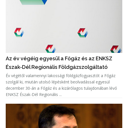
Az év végéig egyesül a Főgáz és az ENKSZ
Észak-Dél Regionális Földgázszolgáltató
Év végétől valamennyi lakossági földgázfogyasztót a Főgáz
szolgál ki, miután utolsó lépésként beolvadással egyesül
december 30-án a Főgáz és a kizárólagos tulajdonában lévő
ENKSZ Észak-Dél Regionális ...