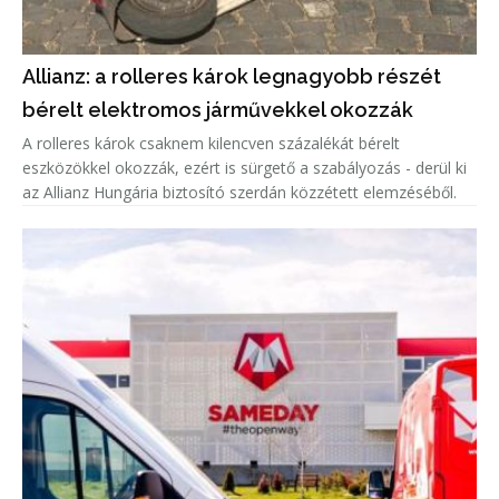
Allianz: a rolleres károk legnagyobb részét
bérelt elektromos járművekkel okozzák
A rolleres károk csaknem kilencven százalékát bérelt
eszközökkel okozzák, ezért is sürgető a szabályozás - derül ki
az Allianz Hungária biztosító szerdán közzétett elemzéséből.