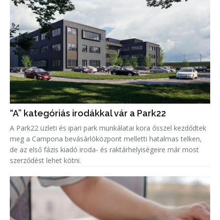
“A” kategóriás irodákkal vár a Park22
A Park22 üzleti és ipari park munkálatai kora ősszel kezdődtek
meg a Campona bevásárlóközpont melletti hatalmas telken,
de az első fázis kiadó iroda- és raktárhelyiségeire már most
szerződést lehet kötni.