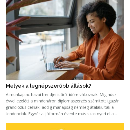
Melyek a legnépszerűbb állások?
A munkapiac hazai trendjei időről-időre változnak. Míg húsz
évvel ezelőtt a mindenáron diplomaszerzés számított igazán
grandiózus célnak, addig manapság némileg átalakultak a
tendenciák. Egyrészt jóformán évente más szak nyeri el a
„legkeresettebb címet”. Másrészt egyre többen keresnek szak-
és mest