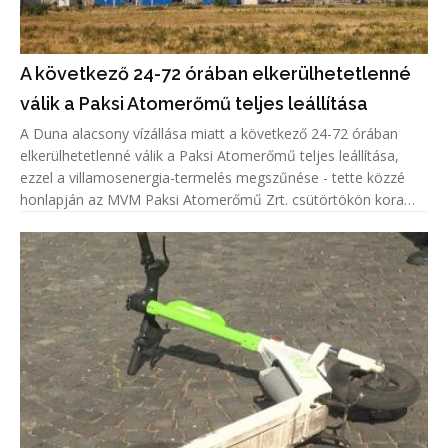
A következő 24-72 órában elkerülhetetlenné
válik a Paksi Atomerőmű teljes leállítása
A Duna alacsony vízállása miatt a következő 24-72 órában
elkerülhetetlenné válik a Paksi Atomerőmű teljes leállítása,
ezzel a villamosenergia-termelés megszűnése - tette közzé
honlapján az MVM Paksi Atomerőmű Zrt. csütörtökön kora
délután.