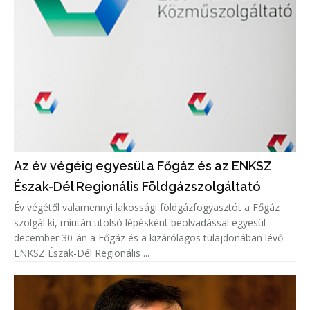
Az év végéig egyesül a Főgáz és az ENKSZ
Észak-Dél Regionális Földgázszolgáltató
Év végétől valamennyi lakossági földgázfogyasztót a Főgáz
szolgál ki, miután utolsó lépésként beolvadással egyesül
december 30-án a Főgáz és a kizárólagos tulajdonában lévő
ENKSZ Észak-Dél Regionális ...