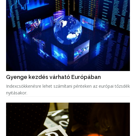
Gyenge kezdés várható Európában
Indexcsökkenésre lehet számítani pénteken az európai tőzsdék
nyitásakor.