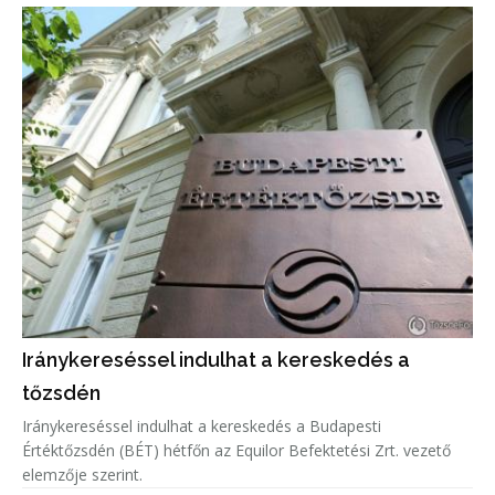
Iránykereséssel indulhat a kereskedés a
tőzsdén
Iránykereséssel indulhat a kereskedés a Budapesti
Értéktőzsdén (BÉT) hétfőn az Equilor Befektetési Zrt. vezető
elemzője szerint.