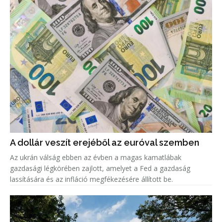
A dollár veszít erejéből az euróval szemben
Az ukrán válság ebben az évben a magas kamatlábak
gazdasági légkörében zajlott, amelyet a Fed a gazdaság
lassítására és az infláció megfékezésére állított be.