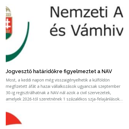
Jogvesztő határidőkre figyelmeztet a NAV
Most, a keddi napon még visszaigényelhetik a külföldön
megfizetett áfát a hazai vállalkozások ugyancsak szeptember
30-ig regisztrálhatnak a NAV-nál azok a civil szervezetek,
amelyek 2026-tól szeretnének 1 százalékos szja-felajánlásokat
fogadni.