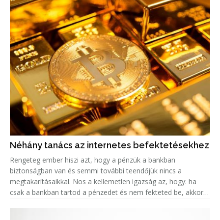
Néhány tanács az internetes befektetésekhez
Rengeteg ember hiszi azt, hogy a pénzük a bankban
biztonságban van és semmi további teendőjük nincs a
megtakarításaikkal. Nos a kellemetlen igazság az, hogy: ha
csak a bankban tartod a pénzedet és nem fekteted be, akkor
valójában az az összeg minden évvel egyre kevesebbet ér, a
fejlett országokban k