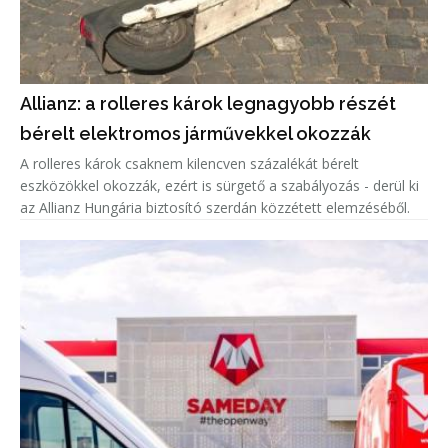
Allianz: a rolleres károk legnagyobb részét
bérelt elektromos járművekkel okozzák
A rolleres károk csaknem kilencven százalékát bérelt
eszközökkel okozzák, ezért is sürgető a szabályozás - derül ki
az Allianz Hungária biztosító szerdán közzétett elemzéséből.