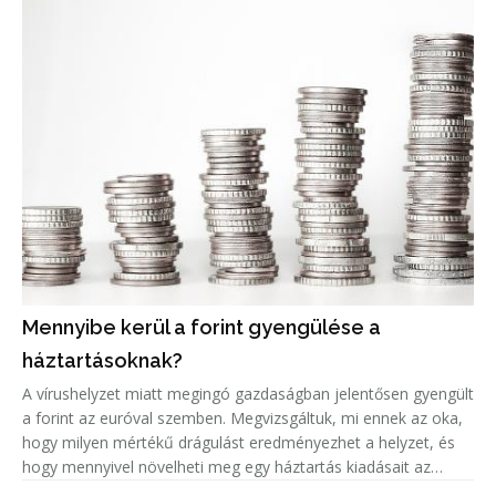
Mennyibe kerül a forint gyengülése a
háztartásoknak?
A vírushelyzet miatt megingó gazdaságban jelentősen gyengült
a forint az euróval szemben. Megvizsgáltuk, mi ennek az oka,
hogy milyen mértékű drágulást eredményezhet a helyzet, és
hogy mennyivel növelheti meg egy háztartás kiadásait az
euróárfolyam emelkedéséből adódó árnövekedés.