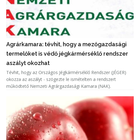
Agrárkamara: tévhit, hogy a mezőgazdasági
termelőket is védő jégkármérséklő rendszer
aszályt okozhat
Tévhit, hogy az Országos Jégkármérséklő Rendszer (JÉGER)
okozza az aszályt - szögezte le ismételten a rendszert
működtető Nemzeti Agrárgazdasági Kamara (NAK).