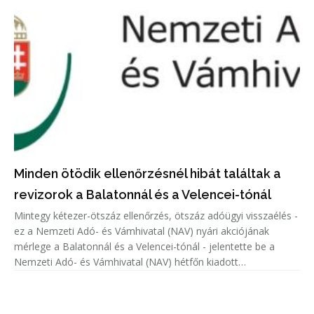
Minden ötödik ellenőrzésnél hibát találtak a
revizorok a Balatonnál és a Velencei-tónál
Mintegy kétezer-ötszáz ellenőrzés, ötszáz adóügyi visszaélés -
ez a Nemzeti Adó- és Vámhivatal (NAV) nyári akciójának
mérlege a Balatonnál és a Velencei-tónál - jelentette be a
Nemzeti Adó- és Vámhivatal (NAV) hétfőn kiadott
közleményében.