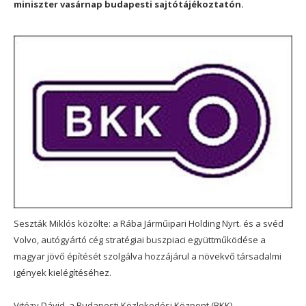
miniszter vasárnap budapesti sajtótájékoztatón.
Seszták Miklós közölte: a Rába Járműipari Holding Nyrt. és a svéd
Volvo, autógyártó cég stratégiai buszpiaci együttműködése a
magyar jövő építését szolgálva hozzájárul a növekvő társadalmi
igények kielégítéséhez.
Vitézy Dávid, a Budapesti Közlekedési Központ (BKK)