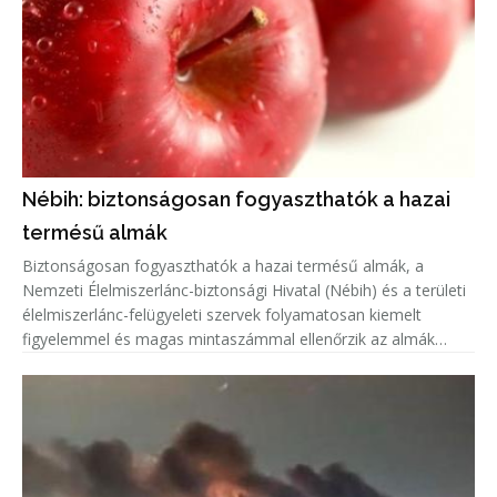
Nébih: biztonságosan fogyaszthatók a hazai
termésű almák
Biztonságosan fogyaszthatók a hazai termésű almák, a
Nemzeti Élelmiszerlánc-biztonsági Hivatal (Nébih) és a területi
élelmiszerlánc-felügyeleti szervek folyamatosan kiemelt
figyelemmel és magas mintaszámmal ellenőrzik az almák
növényvédőszer-maradék tartalmát.