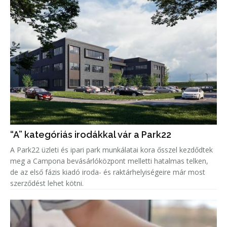
“A” kategóriás irodákkal vár a Park22
A Park22 üzleti és ipari park munkálatai kora ősszel kezdődtek
meg a Campona bevásárlóközpont melletti hatalmas telken,
de az első fázis kiadó iroda- és raktárhelyiségeire már most
szerződést lehet kötni.