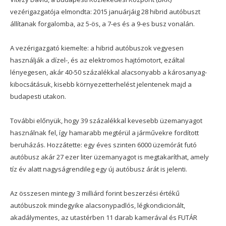
vezérigazgatója elmondta: 2015 januárjáig 28 hibrid autóbuszt
állítanak forgalomba, az 5-ös, a 7-es és a 9-es busz vonalán.
A vezérigazgató kiemelte: a hibrid autóbuszok vegyesen
használják a dízel-, és az elektromos hajtómotort, ezáltal
lényegesen, akár 40-50 százalékkal alacsonyabb a károsanyag-
kibocsátásuk, kisebb környezetterhelést jelentenek majd a
budapesti utakon.
További előnyük, hogy 39 százalékkal kevesebb üzemanyagot
használnak fel, így hamarabb megtérül a járművekre fordított
beruházás. Hozzátette: egy éves szinten 6000 üzemórát futó
autóbusz akár 27 ezer liter üzemanyagot is megtakaríthat, amely
tíz év alatt nagyságrendileg egy új autóbusz árát is jelenti.
Az összesen mintegy 3 milliárd forint beszerzési értékű
autóbuszok mindegyike alacsonypadlós, légkondicionált,
akadálymentes, az utastérben 11 darab kamerával és FUTÁR