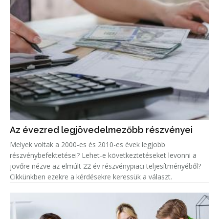
Az évezred legjövedelmezőbb részvényei
Melyek voltak a 2000-es és 2010-es évek legjobb
részvénybefektetései? Lehet-e következtetéseket levonni a
jövőre nézve az elmúlt 22 év részvénypiaci teljesítményéből?
Cikkünkben ezekre a kérdésekre keressük a választ.