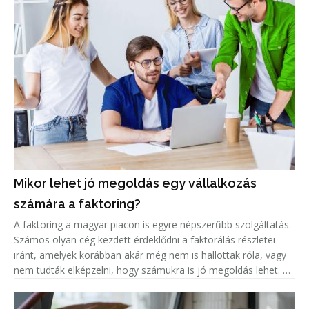
Mikor lehet jó megoldás egy vállalkozás
számára a faktoring?
A faktoring a magyar piacon is egyre népszerűbb szolgáltatás.
Számos olyan cég kezdett érdeklődni a faktorálás részletei
iránt, amelyek korábban akár még nem is hallottak róla, vagy
nem tudták elképzelni, hogy számukra is jó megoldás lehet. A
népszerűség jelentős növekedése miatt született meg ez a