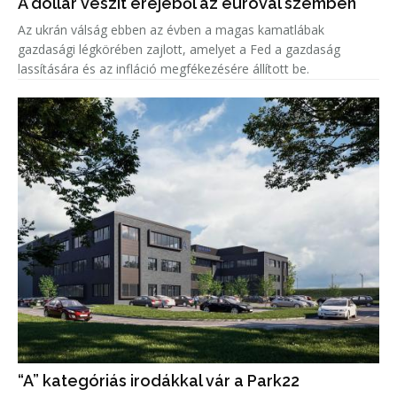
A dollár veszít erejéből az euróval szemben
Az ukrán válság ebben az évben a magas kamatlábak
gazdasági légkörében zajlott, amelyet a Fed a gazdaság
lassítására és az infláció megfékezésére állított be.
“A” kategóriás irodákkal vár a Park22