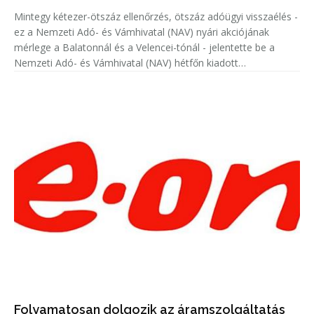
Mintegy kétezer-ötszáz ellenőrzés, ötszáz adóügyi visszaélés -
ez a Nemzeti Adó- és Vámhivatal (NAV) nyári akciójának
mérlege a Balatonnál és a Velencei-tónál - jelentette be a
Nemzeti Adó- és Vámhivatal (NAV) hétfőn kiadott
közleményében.
Folyamatosan dolgozik az áramszolgáltatás