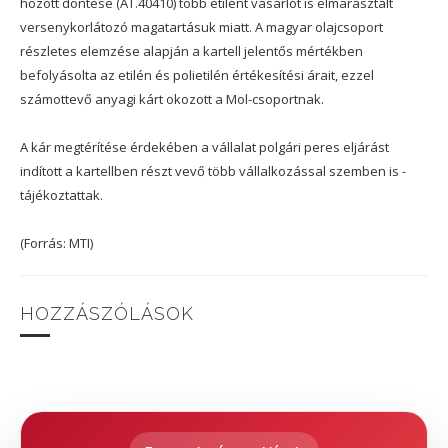
hozott döntése (AT.40410) több etilént vásárlót is elmarasztalt
versenykorlátozó magatartásuk miatt. A magyar olajcsoport
részletes elemzése alapján a kartell jelentős mértékben
befolyásolta az etilén és polietilén értékesítési árait, ezzel
számottevő anyagi kárt okozott a Mol-csoportnak.
A kár megtérítése érdekében a vállalat polgári peres eljárást
indított a kartellben részt vevő több vállalkozással szemben is -
tájékoztattak.
(Forrás: MTI)
HOZZÁSZÓLÁSOK