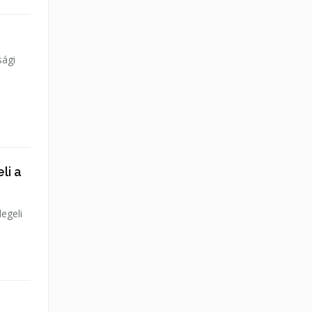
sági
li a
egeli