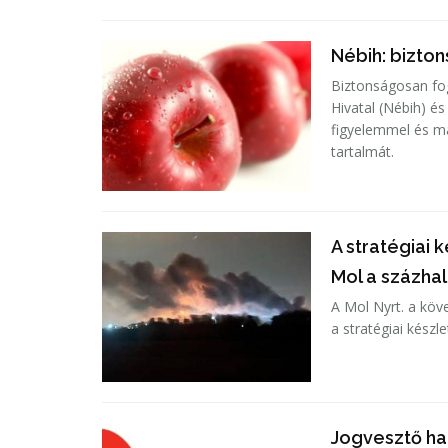
Nébih: bizto
Biztonságosan fog
Hivatal (Nébih) és
figyelemmel és m
tartalmát.
A stratégiai 
Mol a százha
A Mol Nyrt. a köv
a stratégiai készl
Jogvesztő ha