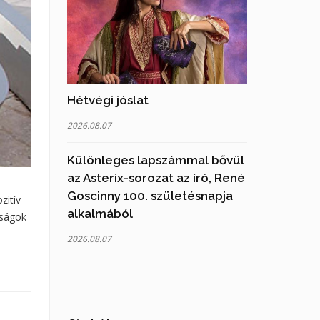
Hétvégi jóslat
2026.08.07
Különleges lapszámmal bővül
az Asterix-sorozat az író, René
Goscinny 100. születésnapja
zitív
alkalmából
óságok
2026.08.07