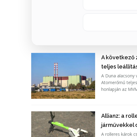
A következő 
teljes leállít
A Duna alacsony v
Atomerőmű teljes 
honlapján az MVM
Allianz: a ro
járművekkel
A rolleres károk 