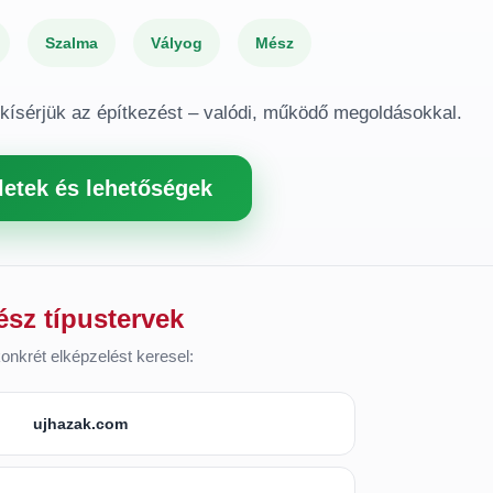
Szalma
Vályog
Mész
gkísérjük az építkezést – valódi, működő megoldásokkal.
letek és lehetőségek
ész típustervek
onkrét elképzelést keresel:
ujhazak.com