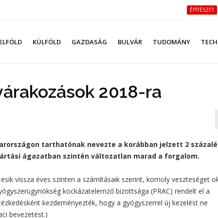
ÉPÍTÉSZET
ELFÖLD
KÜLFÖLD
GAZDASÁG
BULVÁR
TUDOMÁNY
TECH
 várakozások 2018-ra
arországon tarthatónak nevezte a korábban jelzett 2 százal
ártási ágazatban szintén változatlan marad a forgalom.
esik vissza éves szinten a számításaik szerint, komoly veszteséget o
 Gyógyszerügynökség kockázatelemző bizottsága (PRAC) rendelt el a
tézkedésként kezdeményezték, hogy a gyógyszerrel új kezelést ne
aci bevezetést.)