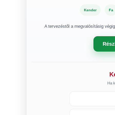
Kender
Fa
A tervezéstől a megvalósításig végi
Rész
K
Ha k