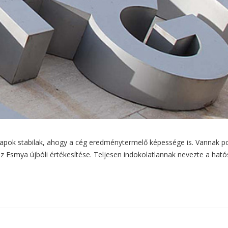
lapok stabilak, ahogy a cég eredménytermelő képessége is. Vannak po
 az Esmya újbóli értékesítése. Teljesen indokolatlannak nevezte a hat