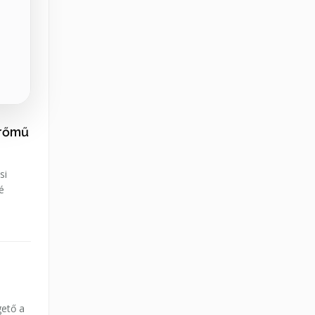
erőmű
si
é
gető a