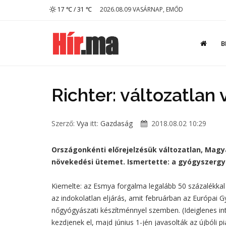
17 ℃ / 31 ℃
2026.08.09 VASÁRNAP, EMŐD
B
Richter: változatlan
Szerző:
Vya
itt:
Gazdaság
2018.08.02 10:29
Országonkénti előrejelzésük változatlan, Magy
növekedési ütemet. Ismertette: a gyógyszergy
Kiemelte: az Esmya forgalma legalább 50 százalékkal 
az indokolatlan eljárás, amit februárban az Európai
nőgyógyászati készítménnyel szemben. (Ideiglenes in
kezdjenek el, majd június 1-jén javasolták az újbóli pi