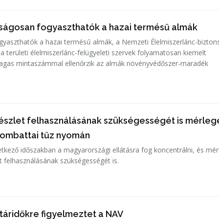
nságosan fogyaszthatók a hazai termésű almák
yaszthatók a hazai termésű almák, a Nemzeti Élelmiszerlánc-bizton
 a területi élelmiszerlánc-felügyeleti szervek folyamatosan kiemelt
agas mintaszámmal ellenőrzik az almák növényvédőszer-maradék
készlet felhasználásának szükségességét is mérlege
lombattai tűz nyomán
etkező időszakban a magyarországi ellátásra fog koncentrálni, és mérl
et felhasználásának szükségességét is.
táridőkre figyelmeztet a NAV