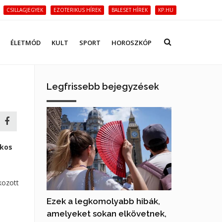
CSILLAGJEGYEK
EZOTERIKUS HÍREK
BALESET HÍREK
KP.HU
ÉLETMÓD
KULT
SPORT
HOROSZKÓP
Legfrissebb bejegyzések
ékos
kozott
Ezek a legkomolyabb hibák,
amelyeket sokan elkövetnek,