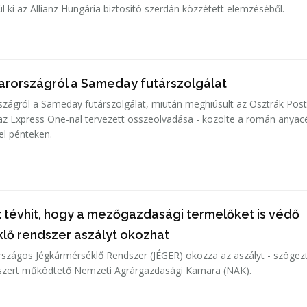
l ki az Allianz Hungária biztosító szerdán közzétett elemzéséből.
arországról a Sameday futárszolgálat
zágról a Sameday futárszolgálat, miután meghiúsult az Osztrák Pos
, az Express One-nal tervezett összeolvadása - közölte a román anya
el pénteken.
 tévhit, hogy a mezőgazdasági termelőket is védő
lő rendszer aszályt okozhat
rszágos Jégkármérséklő Rendszer (JÉGER) okozza az aszályt - szögezt
dszert működtető Nemzeti Agrárgazdasági Kamara (NAK).