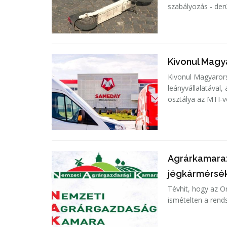
szabályozás - derü
Kivonul Magy
Kivonul Magyarors
leányvállalatával
osztálya az MTI-v
Agrárkamara:
jégkármérsék
Tévhit, hogy az O
ismételten a ren