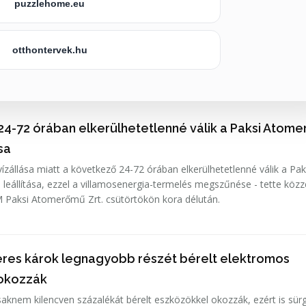
puzzlehome.eu
otthontervek.hu
24-72 órában elkerülhetetlenné válik a Paksi Atom
ása
ízállása miatt a következő 24-72 órában elkerülhetetlenné válik a Pak
leállítása, ezzel a villamosenergia-termelés megszűnése - tette közz
 Paksi Atomerőmű Zrt. csütörtökön kora délután.
lleres károk legnagyobb részét bérelt elektromos
 okozzák
csaknem kilencven százalékát bérelt eszközökkel okozzák, ezért is sür