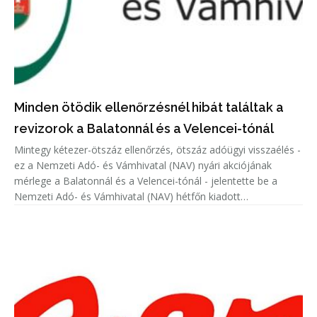
Minden ötödik ellenőrzésnél hibát találtak a
revizorok a Balatonnál és a Velencei-tónál
Mintegy kétezer-ötszáz ellenőrzés, ötszáz adóügyi visszaélés -
ez a Nemzeti Adó- és Vámhivatal (NAV) nyári akciójának
mérlege a Balatonnál és a Velencei-tónál - jelentette be a
Nemzeti Adó- és Vámhivatal (NAV) hétfőn kiadott
közleményében.