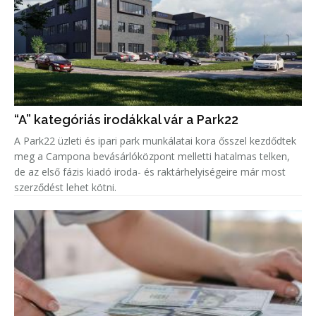
“A” kategóriás irodákkal vár a Park22
A Park22 üzleti és ipari park munkálatai kora ősszel kezdődtek
meg a Campona bevásárlóközpont melletti hatalmas telken,
de az első fázis kiadó iroda- és raktárhelyiségeire már most
szerződést lehet kötni.