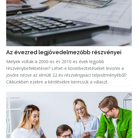
Az évezred legjövedelmezőbb részvényei
Melyek voltak a 2000-es és 2010-es évek legjobb
részvénybefektetései? Lehet-e következtetéseket levonni a
jövőre nézve az elmúlt 22 év részvénypiaci teljesítményéből?
Cikkünkben ezekre a kérdésekre keressük a választ.