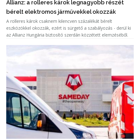
Allianz: a rolleres károk legnagyobb részét
bérelt elektromos járművekkel okozzák
A rolleres károk csaknem kilencven százalékát bérelt
eszközökkel okozzák, ezért is sürgető a szabályozás - derül ki
az Allianz Hungária biztosító szerdán közzétett elemzéséből.