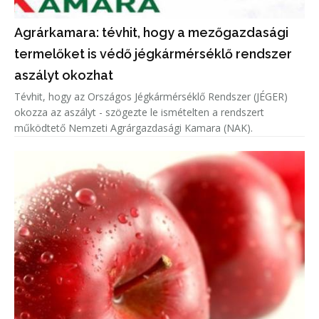
Agrárkamara: tévhit, hogy a mezőgazdasági
termelőket is védő jégkármérséklő rendszer
aszályt okozhat
Tévhit, hogy az Országos Jégkármérséklő Rendszer (JÉGER)
okozza az aszályt - szögezte le ismételten a rendszert
működtető Nemzeti Agrárgazdasági Kamara (NAK).