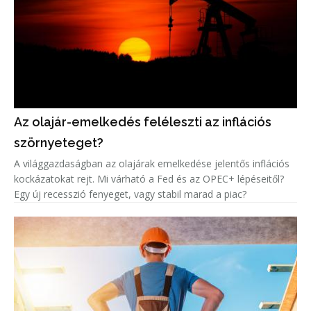
Az olajár-emelkedés feléleszti az inflációs
szörnyeteget?
A világgazdaságban az olajárak emelkedése jelentős inflációs
kockázatokat rejt. Mi várható a Fed és az OPEC+ lépéseitől?
Egy új recesszió fenyeget, vagy stabil marad a piac?