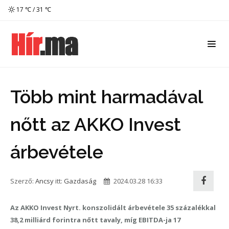
17 ℃ / 31 ℃
Több mint harmadával
nőtt az AKKO Invest
árbevétele
Szerző:
Ancsy
itt:
Gazdaság
2024.03.28 16:33
Az AKKO Invest Nyrt. konszolidált árbevétele 35 százalékkal
38,2 milliárd forintra nőtt tavaly, míg EBITDA-ja 17