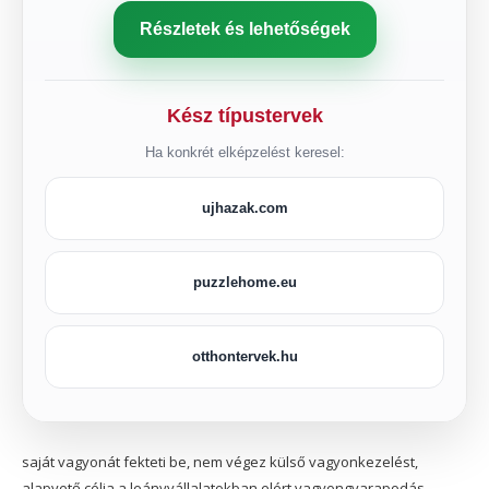
Részletek és lehetőségek
Kész típustervek
Ha konkrét elképzelést keresel:
ujhazak.com
puzzlehome.eu
otthontervek.hu
saját vagyonát fekteti be, nem végez külső vagyonkezelést,
alapvető célja a leányvállalatokban elért vagyongyarapodás,