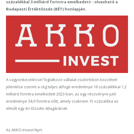
százalékkal 3 milliárd forintra emelkedett - olvasható a
Budapesti Értéktőzsde (BÉT) honlapján.
A vagyonkezeléssel foglalkozó vállalat csütörtökön közzétett
jelentése szerint a cég teljes átfogó eredménye 16 százalékkal 1,2
milliárd forintra emelkedett 2023-ban, az egy részvényre jutó
eredménye 34,9 forintra nőtt, amely csaknem 15 százaléka az
elmúlt egy év tőzsdei átlagárának.
Az AKKO Invest Nyrt.