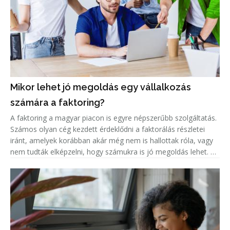
Mikor lehet jó megoldás egy vállalkozás
számára a faktoring?
A faktoring a magyar piacon is egyre népszerűbb szolgáltatás.
Számos olyan cég kezdett érdeklődni a faktorálás részletei
iránt, amelyek korábban akár még nem is hallottak róla, vagy
nem tudták elképzelni, hogy számukra is jó megoldás lehet. A
népszerűség jelentős növekedése miatt született meg ez a