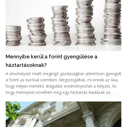
Mennyibe kerül a forint gyengülése a
háztartásoknak?
A vírushelyzet miatt megingó gazdaságban jelentősen gyengült
a forint az euróval szemben. Megvizsgáltuk, mi ennek az oka,
hogy milyen mértékű drágulást eredményezhet a helyzet, és
hogy mennyivel növelheti meg egy háztartás kiadásait az
euróárfolyam emelkedéséből adódó árnövekedés.