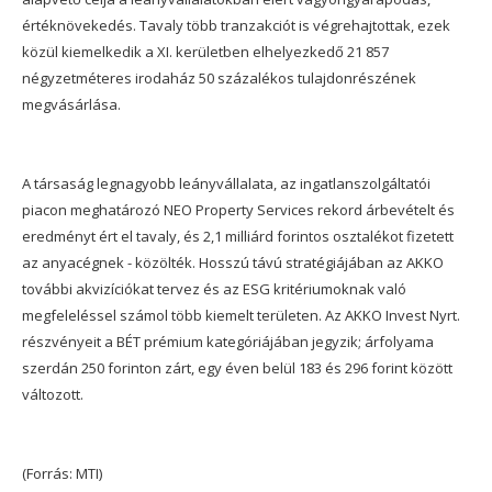
értéknövekedés. Tavaly több tranzakciót is végrehajtottak, ezek
közül kiemelkedik a XI. kerületben elhelyezkedő 21 857
négyzetméteres irodaház 50 százalékos tulajdonrészének
megvásárlása.
A társaság legnagyobb leányvállalata, az ingatlanszolgáltatói
piacon meghatározó NEO Property Services rekord árbevételt és
eredményt ért el tavaly, és 2,1 milliárd forintos osztalékot fizetett
az anyacégnek - közölték. Hosszú távú stratégiájában az AKKO
további akvizíciókat tervez és az ESG kritériumoknak való
megfeleléssel számol több kiemelt területen. Az AKKO Invest Nyrt.
részvényeit a BÉT prémium kategóriájában jegyzik; árfolyama
szerdán 250 forinton zárt, egy éven belül 183 és 296 forint között
változott.
(Forrás: MTI)