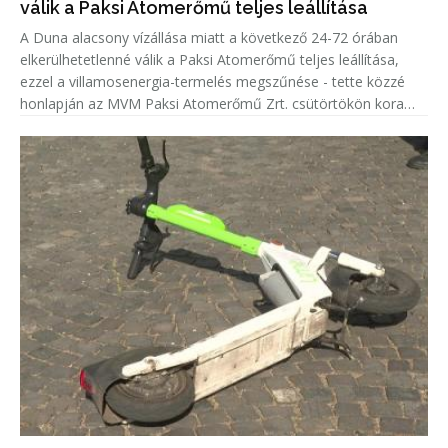
válik a Paksi Atomerőmű teljes leállítása
A Duna alacsony vízállása miatt a következő 24-72 órában
elkerülhetetlenné válik a Paksi Atomerőmű teljes leállítása,
ezzel a villamosenergia-termelés megszűnése - tette közzé
honlapján az MVM Paksi Atomerőmű Zrt. csütörtökön kora
délután.