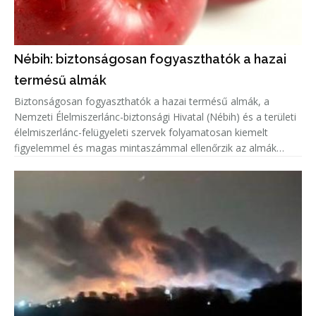
Nébih: biztonságosan fogyaszthatók a hazai
termésű almák
Biztonságosan fogyaszthatók a hazai termésű almák, a
Nemzeti Élelmiszerlánc-biztonsági Hivatal (Nébih) és a területi
élelmiszerlánc-felügyeleti szervek folyamatosan kiemelt
figyelemmel és magas mintaszámmal ellenőrzik az almák
növényvédőszer-maradék tartalmát.