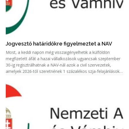
Jogvesztő határidőkre figyelmeztet a NAV
Most, a keddi napon még visszaigényelhetik a külföldön
megfizetett áfát a hazai vállalkozások ugyancsak szeptember
30-ig regisztrálhatnak a NAV-nál azok a civil szervezetek,
amelyek 2026-tól szeretnének 1 százalékos szja-felajánlásokat
fogadni.