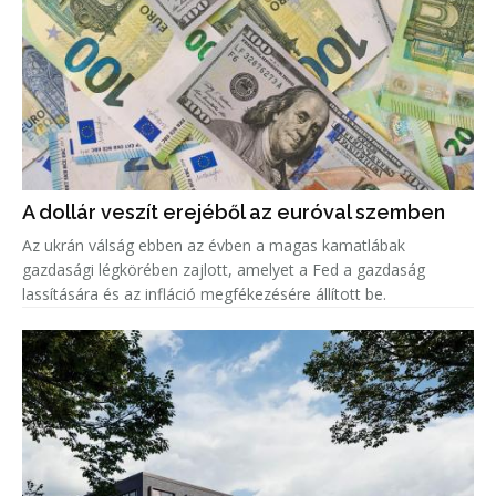
A dollár veszít erejéből az euróval szemben
Az ukrán válság ebben az évben a magas kamatlábak
gazdasági légkörében zajlott, amelyet a Fed a gazdaság
lassítására és az infláció megfékezésére állított be.