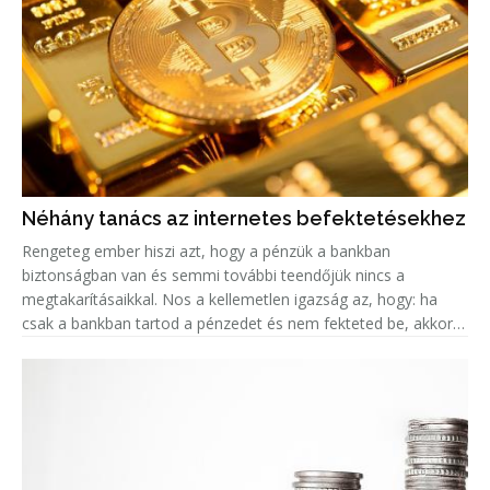
Néhány tanács az internetes befektetésekhez
Rengeteg ember hiszi azt, hogy a pénzük a bankban
biztonságban van és semmi további teendőjük nincs a
megtakarításaikkal. Nos a kellemetlen igazság az, hogy: ha
csak a bankban tartod a pénzedet és nem fekteted be, akkor
valójában az az összeg minden évvel egyre kevesebbet ér, a
fejlett országokban k