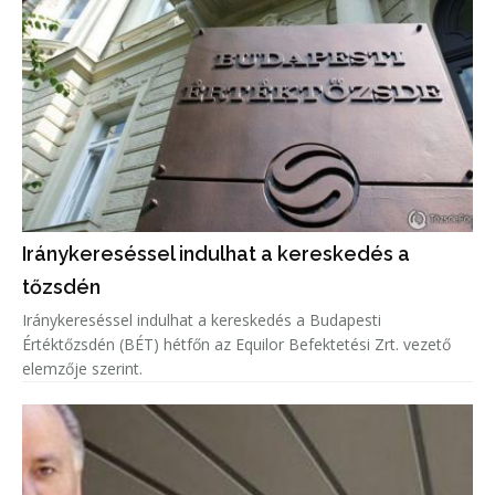
Iránykereséssel indulhat a kereskedés a
tőzsdén
Iránykereséssel indulhat a kereskedés a Budapesti
Értéktőzsdén (BÉT) hétfőn az Equilor Befektetési Zrt. vezető
elemzője szerint.