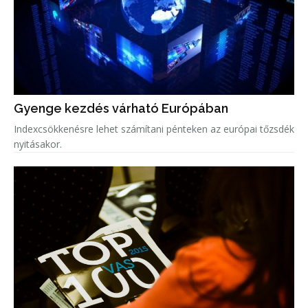
Gyenge kezdés várható Európában
Indexcsökkenésre lehet számítani pénteken az európai tőzsdék
nyitásakor.