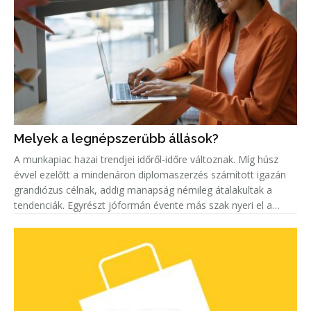
Melyek a legnépszerűbb állások?
A munkapiac hazai trendjei időről-időre változnak. Míg húsz
évvel ezelőtt a mindenáron diplomaszerzés számított igazán
grandiózus célnak, addig manapság némileg átalakultak a
tendenciák. Egyrészt jóformán évente más szak nyeri el a
„legkeresettebb címet”. Másrészt egyre többen keresnek szak-
és mest