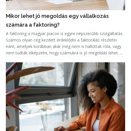
Mikor lehet jó megoldás egy vállalkozás
számára a faktoring?
A faktoring a magyar piacon is egyre népszerűbb szolgáltatás.
Számos olyan cég kezdett érdeklődni a faktorálás részletei
iránt, amelyek korábban akár még nem is hallottak róla, vagy
nem tudták elképzelni, hogy számukra is jó megoldás lehet. A
népszerűség jelentős növekedése miatt született meg ez a