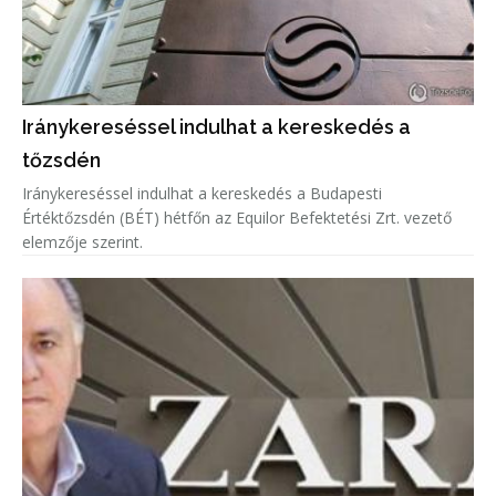
Iránykereséssel indulhat a kereskedés a
tőzsdén
Iránykereséssel indulhat a kereskedés a Budapesti
Értéktőzsdén (BÉT) hétfőn az Equilor Befektetési Zrt. vezető
elemzője szerint.