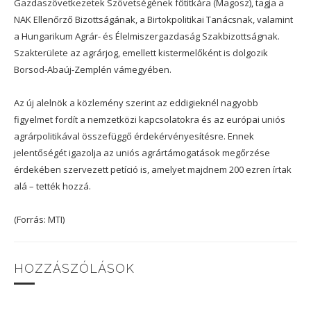
Gazdaszövetkezetek Szövetségének főtitkára (Magosz), tagja a
NAK Ellenőrző Bizottságának, a Birtokpolitikai Tanácsnak, valamint
a Hungarikum Agrár- és Élelmiszergazdaság Szakbizottságnak.
Szakterülete az agrárjog, emellett kistermelőként is dolgozik
Borsod-Abaúj-Zemplén vámegyében.
Az új alelnök a közlemény szerint az eddigieknél nagyobb
figyelmet fordít a nemzetközi kapcsolatokra és az európai uniós
agrárpolitikával összefüggő érdekérvényesítésre. Ennek
jelentőségét igazolja az uniós agrártámogatások megőrzése
érdekében szervezett petíció is, amelyet majdnem 200 ezren írtak
alá – tették hozzá.
(Forrás: MTI)
HOZZÁSZÓLÁSOK