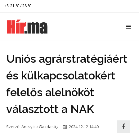
21 ℃ / 28 ℃
Uniós agrárstratégiáért
és külkapcsolatokért
felelős alelnököt
választott a NAK
Szerző:
Ancsy
itt:
Gazdaság
2024.12.12 14:40