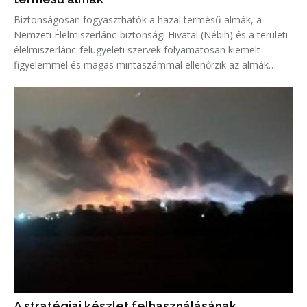
Biztonságosan fogyaszthatók a hazai termésű almák, a
Nemzeti Élelmiszerlánc-biztonsági Hivatal (Nébih) és a területi
élelmiszerlánc-felügyeleti szervek folyamatosan kiemelt
figyelemmel és magas mintaszámmal ellenőrzik az almák
növényvédőszer-maradék tartalmát.
A stratégiai készlet felhasználásának