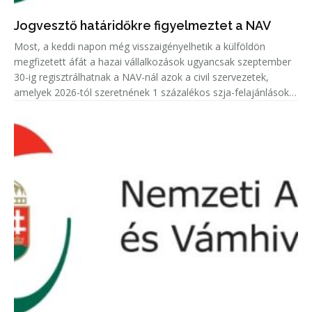
Jogvesztő határidőkre figyelmeztet a NAV
Most, a keddi napon még visszaigényelhetik a külföldön
megfizetett áfát a hazai vállalkozások ugyancsak szeptember
30-ig regisztrálhatnak a NAV-nál azok a civil szervezetek,
amelyek 2026-tól szeretnének 1 százalékos szja-felajánlásokat
fogadni.