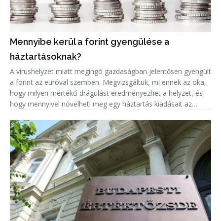
Mennyibe kerül a forint gyengülése a
háztartásoknak?
A vírushelyzet miatt megingó gazdaságban jelentősen gyengült
a forint az euróval szemben. Megvizsgáltuk, mi ennek az oka,
hogy milyen mértékű drágulást eredményezhet a helyzet, és
hogy mennyivel növelheti meg egy háztartás kiadásait az
euróárfolyam emelkedéséből adódó árnövekedés.