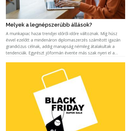
Melyek a legnépszerűbb állások?
A munkapiac hazai trendjei időről-időre változnak. Míg húsz
évvel ezelőtt a mindenáron diplomaszerzés számított igazán
grandiózus célnak, addig manapság némileg átalakultak a
tendenciák. Egyrészt jóformán évente más szak nyeri el a
„legkeresettebb címet”. Másrészt egyre többen keresnek szak-
és mest