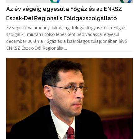
Az év végéig egyesül a Főgáz és az ENKSZ
Észak-Dél Regionális Földgázszolgáltató
Év végétől valamennyi lakossági földgázfogyasztót a Főgáz
szolgál ki, miután utolsó lépésként beolvadással egyesül
december 30-án a Főgáz és a kizárólagos tulajdonában lévő
ENKSZ Észak-Dél Regionális ...