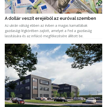
A dollár veszít erejéből az euróval szemben
Az ukrán válság ebben az évben a magas kamatlábak
gazdasági légkörében zajlott, amelyet a Fed a gazdaság
lassítására és az infláció megfékezésére állított be.