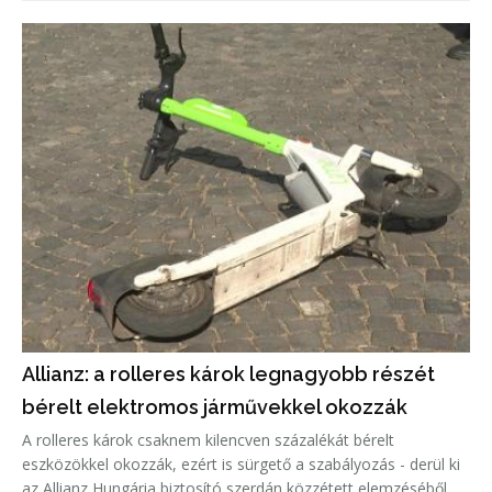
délután.
Allianz: a rolleres károk legnagyobb részét
bérelt elektromos járművekkel okozzák
A rolleres károk csaknem kilencven százalékát bérelt
eszközökkel okozzák, ezért is sürgető a szabályozás - derül ki
az Allianz Hungária biztosító szerdán közzétett elemzéséből.