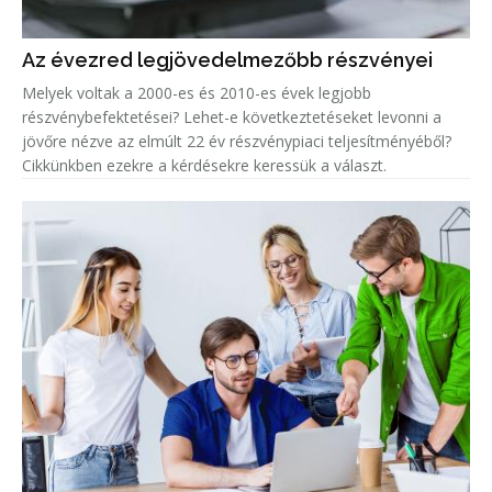
Az évezred legjövedelmezőbb részvényei
Melyek voltak a 2000-es és 2010-es évek legjobb
részvénybefektetései? Lehet-e következtetéseket levonni a
jövőre nézve az elmúlt 22 év részvénypiaci teljesítményéből?
Cikkünkben ezekre a kérdésekre keressük a választ.