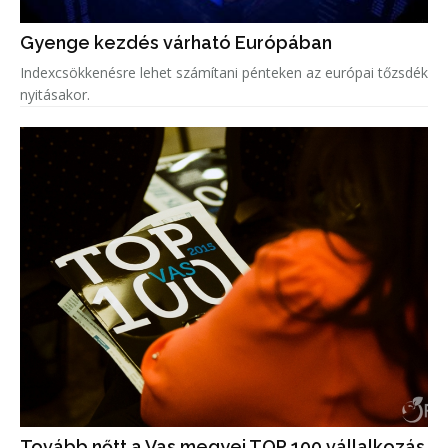
Gyenge kezdés várható Európában
Indexcsökkenésre lehet számítani pénteken az európai tőzsdék
nyitásakor.
Tovább nőtt a Vas megyei TOP 100 vállalkozás