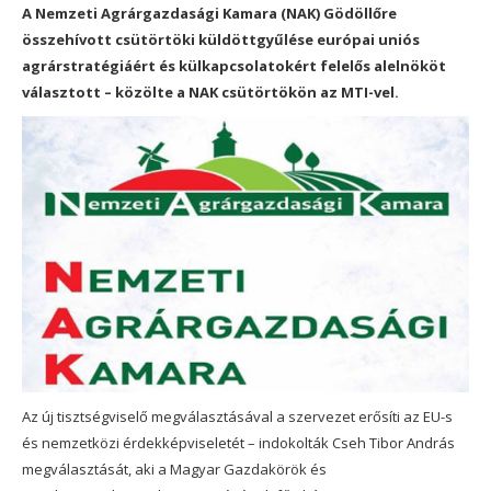
A Nemzeti Agrárgazdasági Kamara (NAK) Gödöllőre
összehívott csütörtöki küldöttgyűlése európai uniós
agrárstratégiáért és külkapcsolatokért felelős alelnököt
választott – közölte a NAK csütörtökön az MTI-vel.
Az új tisztségviselő megválasztásával a szervezet erősíti az EU-s
és nemzetközi érdekképviseletét – indokolták Cseh Tibor András
megválasztását, aki a Magyar Gazdakörök és