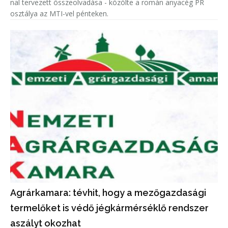
nal tervezett összeolvadása - közölte a román anyacég PR
osztálya az MTI-vel pénteken.
Agrárkamara: tévhit, hogy a mezőgazdasági
termelőket is védő jégkármérséklő rendszer
aszályt okozhat