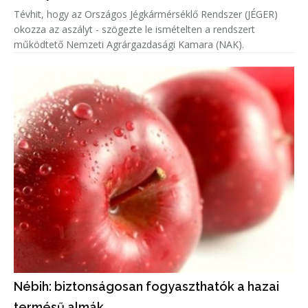
Tévhit, hogy az Országos Jégkármérséklő Rendszer (JÉGER)
okozza az aszályt - szögezte le ismételten a rendszert
működtető Nemzeti Agrárgazdasági Kamara (NAK).
Nébih: biztonságosan fogyaszthatók a hazai
termésű almák