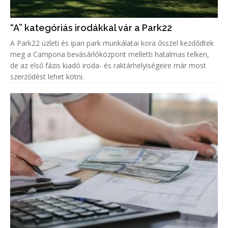
“A” kategóriás irodákkal vár a Park22
A Park22 üzleti és ipari park munkálatai kora ősszel kezdődtek
meg a Campona bevásárlóközpont melletti hatalmas telken,
de az első fázis kiadó iroda- és raktárhelyiségeire már most
szerződést lehet kötni.