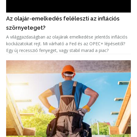
Az olajár-emelkedés feléleszti az inflációs
szörnyeteget?
A világgazdaságban az olajárak emelkedése jelentős inflációs
kockázatokat rejt. Mi várható a Fed és az OPEC+ lépéseitől?
Egy új recesszió fenyeget, vagy stabil marad a piac?