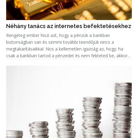
Néhány tanács az internetes befektetésekhez
Rengeteg ember hiszi azt, hogy a pénzük a bankban
biztonságban van és semmi további teendőjük nincs a
megtakarításaikkal. Nos a kellemetlen igazság az, hogy: ha
csak a bankban tartod a pénzedet és nem fekteted be, akkor
valójában az az összeg minden évvel egyre kevesebbet ér, a
fejlett országokban k