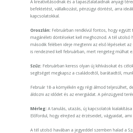
A kreativitásodnak és a tapasztalataidnak anyagi tér
befektetést, vállalkozást, pénzügyi döntést, arra ideá
kapcsolatokkal.
Oroszlán:
Februárban rendkívül fontos, hogy együtt 
magánéleti döntéseket kell meghoznod. A tél utolsó 
második felében ideje megtenni az első lépéseket az
is rendezned kell februárban, mert rengeteg múlhat e
Szűz:
Februárban keress olyan új kihívásokat és célok
segítséget megkapsz a családodtól, barátaidtól, munka
Február 18-a környékén egy régi álmod teljesülhet, 
áldozni az idődet és az energiádat. A pénzügyeid teré
Mérleg:
A tanulás, utazás, új kapcsolatok kialakítása 
Előfordul, hogy elrejted az érzéseidet, vágyaidat, ami
A tél utolsó havában a jegyeddel szemben halad a Szat