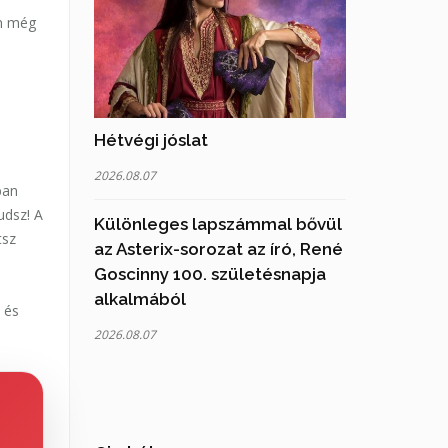
em még
Hétvégi jóslat
2026.08.07
ban
udsz! A
Különleges lapszámmal bővül
tsz
az Asterix-sorozat az író, René
Goscinny 100. születésnapja
alkalmából
 és
2026.08.07