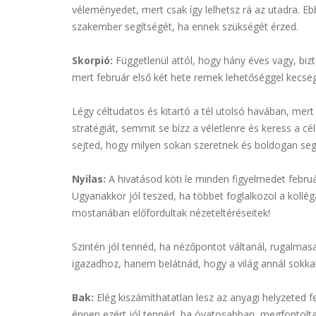
véleményedet, mert csak így lelhetsz rá az utadra. E
szakember segítségét, ha ennek szükségét érzed.
Skorpió:
Függetlenül attól, hogy hány éves vagy, biz
mert február első két hete remek lehetőséggel kecseg
Légy céltudatos és kitartó a tél utolsó havában, mert
stratégiát, semmit se bízz a véletlenre és keress a cé
sejted, hogy milyen sokan szeretnek és boldogan seg
Nyilas:
A hivatásod köti le minden figyelmedet febru
Ugyanakkor jól teszed, ha többet foglalkozol a kollég
mostanában előfordultak nézeteltéréseitek!
Szintén jól tennéd, ha nézőpontot váltanál, rugalma
igazadhoz, hanem belátnád, hogy a világ annál sokkal
Bak:
Elég kiszámíthatatlan lesz az anyagi helyzeted f
éppen ezért jól tennéd, ha óvatosabban, megfontoltab