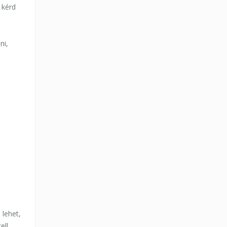
 kérd
ni,
 lehet,
ell