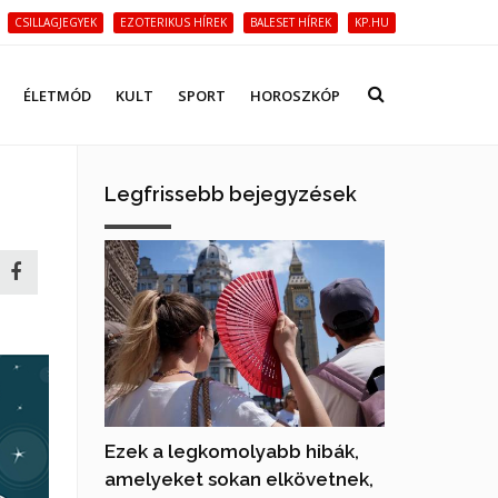
CSILLAGJEGYEK
EZOTERIKUS HÍREK
BALESET HÍREK
KP.HU
ÉLETMÓD
KULT
SPORT
HOROSZKÓP
Legfrissebb bejegyzések
Ezek a legkomolyabb hibák,
amelyeket sokan elkövetnek,