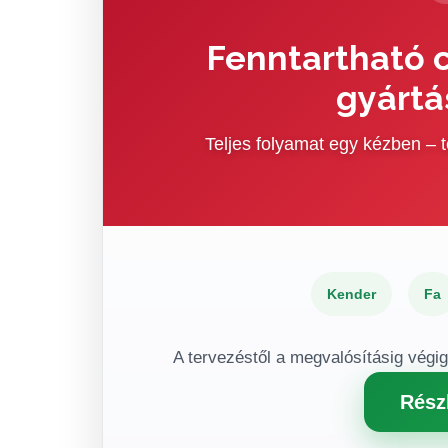
Fenntartható c
gyártá
Teljes folyamat egy kézben –
Kender
Fa
A tervezéstől a megvalósításig végi
Rész