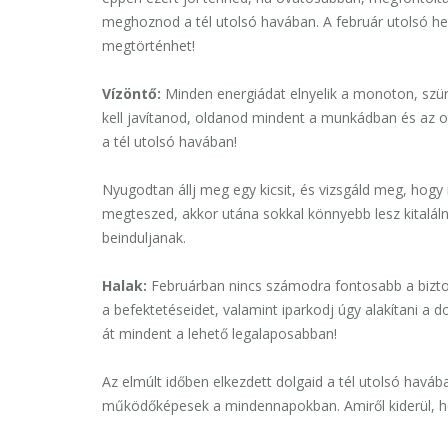
meghoznod a tél utolsó havában. A február utolsó het
megtörténhet!
Vízöntő:
Minden energiádat elnyelik a monoton, szü
kell javítanod, oldanod mindent a munkádban és az o
a tél utolsó havában!
Nyugodtan állj meg egy kicsit, és vizsgáld meg, hogy
megteszed, akkor utána sokkal könnyebb lesz kitaláln
beinduljanak.
Halak:
Februárban nincs számodra fontosabb a biztons
a befektetéseidet, valamint iparkodj úgy alakítani 
át mindent a lehető legalaposabban!
Az elmúlt időben elkezdett dolgaid a tél utolsó haváb
működőképesek a mindennapokban. Amiről kiderül, ho