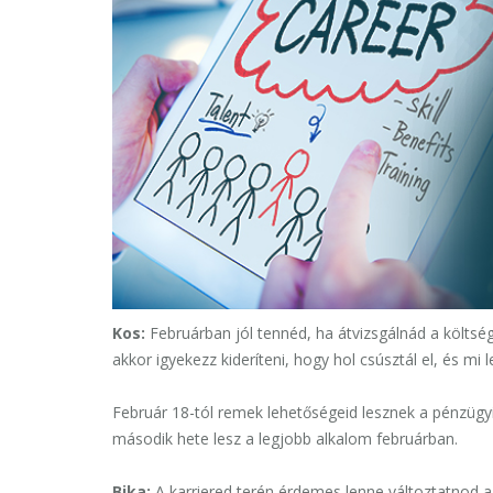
Kos:
Februárban jól tennéd, ha átvizsgálnád a költsé
akkor igyekezz kideríteni, hogy hol csúsztál el, és mi
Február 18-tól remek lehetőségeid lesznek a pénzügy
második hete lesz a legjobb alkalom februárban.
Bika:
A karriered terén érdemes lenne változtatnod a