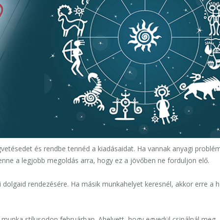
gvetésedet és rendbe tennéd a kiadásaidat. Ha vannak anyagi problém
 lenne a legjobb megoldás arra, hogy ez a jövőben ne forduljon elő.
i dolgaid rendezésére. Ha másik munkahelyet keresnél, akkor erre a 
 munka stílusodon februárban. Ahelyett, hogy egyedül csinálnál meg