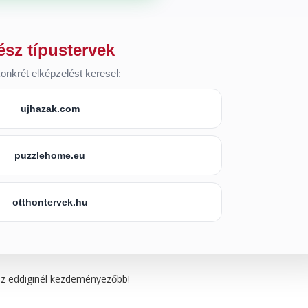
ész típustervek
onkrét elképzelést keresel:
ujhazak.com
puzzlehome.eu
otthontervek.hu
az eddiginél kezdeményezőbb!