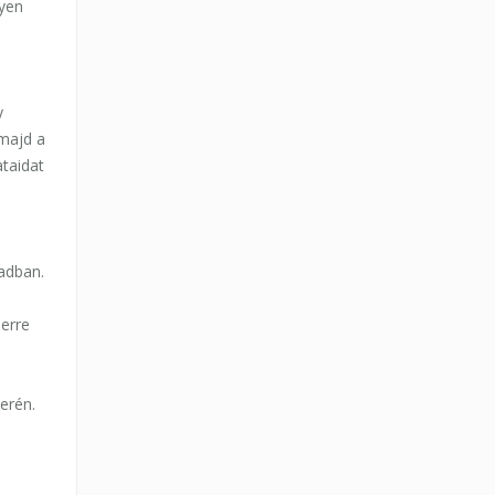
lyen
y
 majd a
taidat
gadban.
 erre
terén.