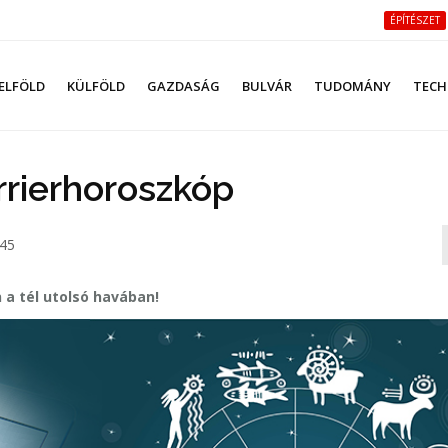
ÉPÍTÉSZET
ELFÖLD
KÜLFÖLD
GAZDASÁG
BULVÁR
TUDOMÁNY
TECH
rrierhoroszkóp
:45
 a tél utolsó havában!