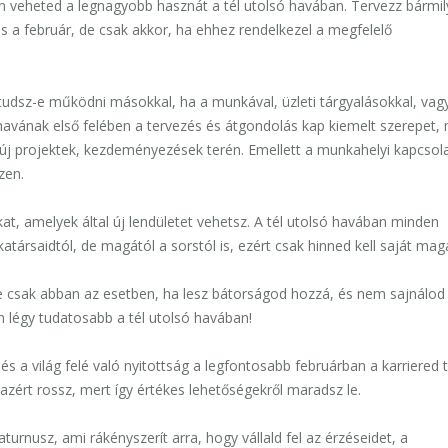
en veheted a legnagyobb hasznát a tél utolsó havában. Tervezz bármi
lis a február, de csak akkor, ha ehhez rendelkezel a megfelelő
tudsz-e működni másokkal, ha a munkával, üzleti tárgyalásokkal, vag
havának első felében a tervezés és átgondolás kap kiemelt szerepet,
 új projektek, kezdeményezések terén. Emellett a munkahelyi kapcsola
zen.
at, amelyek által új lendületet vehetsz. A tél utolsó havában minden
társaidtól, de magától a sorstól is, ezért csak hinned kell saját ma
de csak abban az esetben, ha lesz bátorságod hozzá, és nem sajnálod
n légy tudatosabb a tél utolsó havában!
és a világ felé való nyitottság a legfontosabb februárban a karriered 
 azért rossz, mert így értékes lehetőségekről maradsz le.
urnusz, ami rákényszerít arra, hogy vállald fel az érzéseidet, a