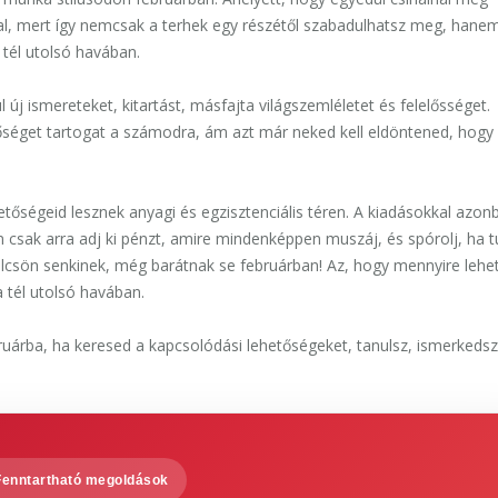
dal, mert így nemcsak a terhek egy részétől szabadulhatsz meg, han
 tél utolsó havában.
l új ismereteket, kitartást, másfajta világszemléletet és felelősséget.
tőséget tartogat a számodra, ám azt már neked kell eldöntened, hogy
tőségeid lesznek anyagi és egzisztenciális téren. A kiadásokkal azon
 csak arra adj ki pénzt, amire mindenképpen muszáj, és spórolj, ha t
ölcsön senkinek, még barátnak se februárban! Az, hogy mennyire lehe
a tél utolsó havában.
ruárba, ha keresed a kapcsolódási lehetőségeket, tanulsz, ismerkedsz
Fenntartható megoldások