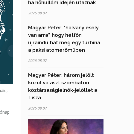
ha hőhullám idején utaznak
2026.08.07
Magyar Péter: "halvány esély
van arra", hogy hétfőn
újraindulhat még egy turbina
a paksi atomerőműben
2026.08.07
Magyar Péter: három jelölt
közül választ szombaton
köztársaságielnök-jelöltet a
áid,
Tisza
2026.08.07
hónap