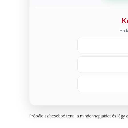
K
Ha k
Próbáld színesebbé tenni a mindennapjaidat és légy 