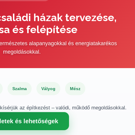
saládi házak tervezése,
sa és felépítése
 természetes alapanyagokkal és energiatakarékos
megoldásokkal.
Szalma
Vályog
Mész
gkísérjük az építkezést – valódi, működő megoldásokkal.
letek és lehetőségek