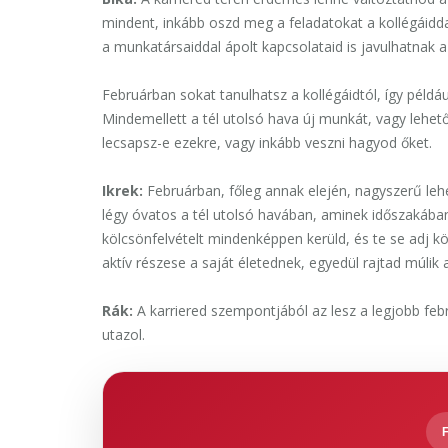
mindent, inkább oszd meg a feladatokat a kollégáid
a munkatársaiddal ápolt kapcsolataid is javulhatnak a
Februárban sokat tanulhatsz a kollégáidtól, így példáu
Mindemellett a tél utolsó hava új munkát, vagy lehe
lecsapsz-e ezekre, vagy inkább veszni hagyod őket.
Ikrek:
Februárban, főleg annak elején, nagyszerű lehe
légy óvatos a tél utolsó havában, aminek időszakában
kölcsönfelvételt mindenképpen kerüld, és te se adj k
aktív részese a saját életednek, egyedül rajtad múlik 
Rák:
A karriered szempontjából az lesz a legjobb feb
utazol.