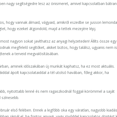
bben nagy segítségedre lesz az önismeret, amivel kapcsolatban bátran
tos, hogy vannak álmaid, vágyaid, amikről eszedbe se jusson lemonda
tet, hogy ezeket átgondold, majd a tettek mezejére lépj.
 most nagyon sokat javíthatsz az anyagi helyzeteden! Állíts össze egy
lodnak megfelelő segítőket, akiket biztos, hogy találsz, ugyanis nem is
ítenek a terveid megvalósításában.
árban, aminek időszakában új munkát kaphatsz, ha ez most aktuális.
áiddal ápolt kapcsolataiddal a tél utolsó havában, főleg akkor, ha
sabb, nyitottabb lenné és nem ragaszkodnál foggal-körömmel a saját
 színesebb.
ebruár első felében. Ennek a legfőbb oka egy váratlan, nagyobb kiadás
ban járnál el, ha fontos anyagi, vagy jövőddel kapcsolatos döntést k