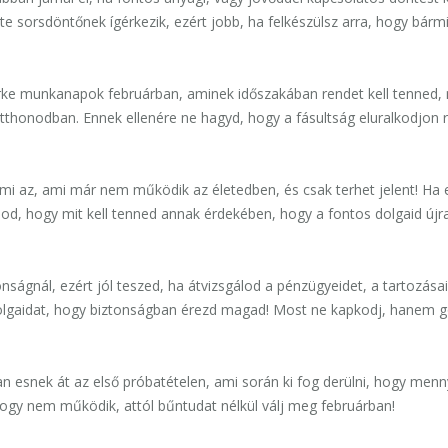
e sorsdöntőnek ígérkezik, ezért jobb, ha felkészülsz arra, hogy bárm
rke munkanapok februárban, aminek időszakában rendet kell tenned,
tthonodban. Ennek ellenére ne hagyd, hogy a fásultság eluralkodjon r
 mi az, ami már nem működik az életedben, és csak terhet jelent! Ha 
od, hogy mit kell tenned annak érdekében, hogy a fontos dolgaid újr
ágnál, ezért jól teszed, ha átvizsgálod a pénzügyeidet, a tartozása
a dolgaidat, hogy biztonságban érezd magad! Most ne kapkodj, hanem g
an esnek át az első próbatételen, ami során ki fog derülni, hogy menn
gy nem működik, attól bűntudat nélkül válj meg februárban!