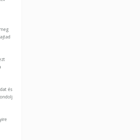
i
 meg
ajtad
ezt
a
idat és
ondolj
yire