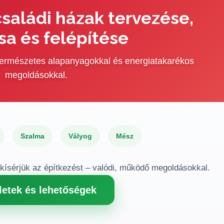
saládi házak tervezése,
sa és felépítése
 természetes alapanyagokkal és energiatakarékos
megoldásokkal.
Szalma
Vályog
Mész
gkísérjük az építkezést – valódi, működő megoldásokkal.
letek és lehetőségek