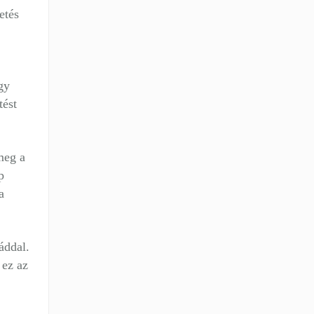
etés
gy
tést
meg a
p
a
áddal.
 ez az