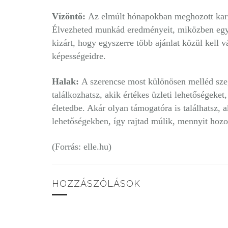
Vízöntő:
Az elmúlt hónapokban meghozott karr
Élvezheted munkád eredményeit, miközben egy e
kizárt, hogy egyszerre több ajánlat közül kell 
képességeidre.
Halak:
A szerencse most különösen melléd sze
találkozhatsz, akik értékes üzleti lehetőségek
életedbe. Akár olyan támogatóra is találhatsz, a
lehetőségekben, így rajtad múlik, mennyit hozol
(Forrás: elle.hu)
HOZZÁSZÓLÁSOK