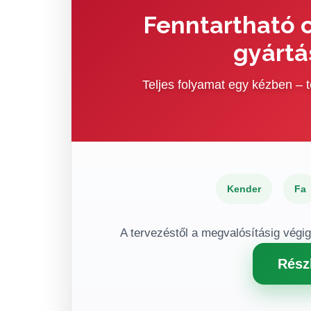
Fenntartható c
gyártá
Teljes folyamat egy kézben –
Kender
Fa
A tervezéstől a megvalósításig végi
Rész