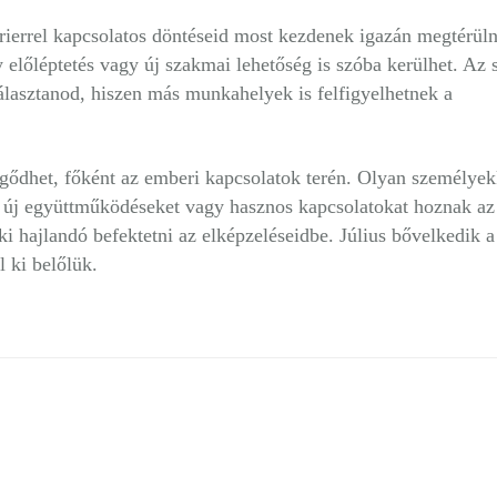
ierrel kapcsolatos döntéseid most kezdenek igazán megtérüln
lőléptetés vagy új szakmai lehetőség is szóba kerülhet. Az
választanod, hiszen más munkahelyek is felfigyelhetnek a
gődhet, főként az emberi kapcsolatok terén. Olyan személyek
et, új együttműködéseket vagy hasznos kapcsolatokat hoznak az
ki hajlandó befektetni az elképzeléseidbe. Július bővelkedik a
 ki belőlük.