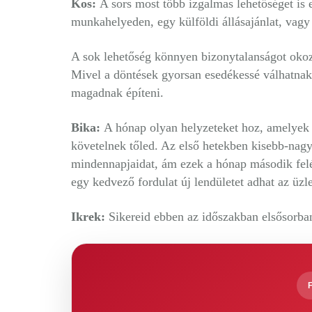
Kos:
A sors most több izgalmas lehetőséget is e
munkahelyeden, egy külföldi állásajánlat, vagy 
A sok lehetőség könnyen bizonytalanságot okozha
Mivel a döntések gyorsan esedékessé válhatnak
magadnak építeni.
Bika:
A hónap olyan helyzeteket hoz, amelyek 
követelnek tőled. Az első hetekben kisebb-nag
mindennapjaidat, ám ezek a hónap második felé
egy kedvező fordulat új lendületet adhat az üzle
Ikrek:
Sikereid ebben az időszakban elsősorba