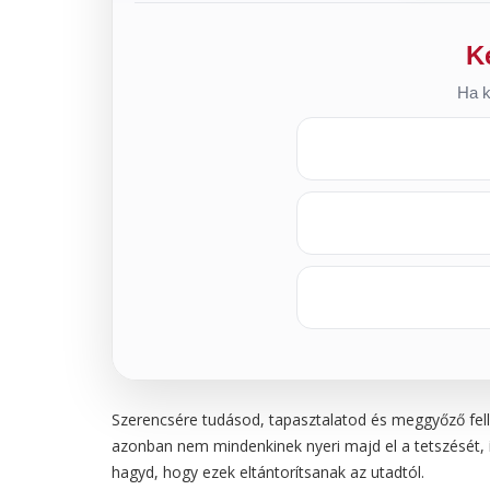
K
Ha k
Szerencsére tudásod, tapasztalatod és meggyőző fellé
azonban nem mindenkinek nyeri majd el a tetszését, í
hagyd, hogy ezek eltántorítsanak az utadtól.