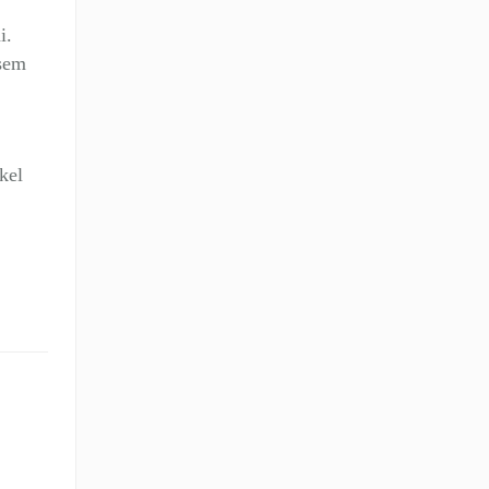
i.
 sem
kel