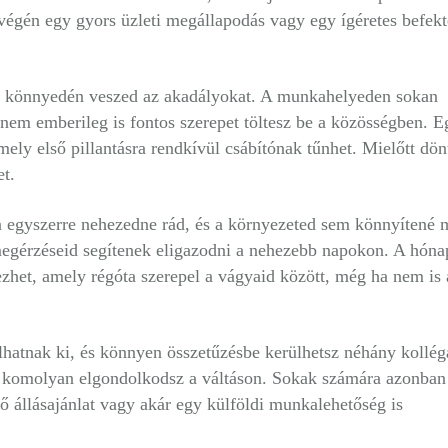
végén egy gyors üzleti megállapodás vagy egy ígéretes befekt
st könnyedén veszed az akadályokat. A munkahelyeden sokan
nem emberileg is fontos szerepet töltesz be a közösségben. E
mely első pillantásra rendkívül csábítónak tűnhet. Mielőtt dön
et.
 egyszerre nehezedne rád, és a környezeted sem könnyítené 
 megérzéseid segítenek eligazodni a nehezebb napokon. A hóna
zhet, amely régóta szerepel a vágyaid között, még ha nem is 
hatnak ki, és könnyen összetűzésbe kerülhetsz néhány kollég
y komolyan elgondolkodsz a váltáson. Sokak számára azonban
ző állásajánlat vagy akár egy külföldi munkalehetőség is