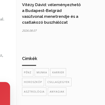
Vitézy Dávid: véleményezhető
a Budapest-Belgrád
vasútvonal menetrendje és a
al.
csatlakozó buszhálózat
2026.08.07
z,
Cimkék
PÉNZ
MUNKA
KARRIER
HOROSZKÓP
CSILLAGJEGYEK
ASZTROLÓGIA
ANYAGIAK