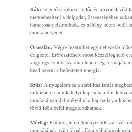
Rák:
Jelentős szakmai fejlődés körvonalazódik
megnehezíteni a dolgodat, összességében sokan
hamarosan elsimulnak, és néhány héten belül i
munkahelyeden.
Oroszlán:
Végre lezárulhat egy nehezebb idősz
dolgozol. Erőfeszítéseid most kézzelfogható e
vagy egy fontos szakmai lehetőség formájában. 
kezd beérni a befektetett energia.
Szűz:
A nyugalom és a stabilitás ismét meghat
miközben a munkahelyi kapcsolataid is kedvező
munkatársaiddal mélyül el a kapcsolat, a közö
rövid időn belül megoldódhatnak.
Mérleg:
Különösen eredményes időszak vár rád.
munkájának gyümölcsét. Ez a vállalkozók számár