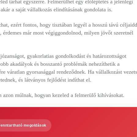
léd tárhat egyszerre. Felmerülhet egy előléptetés a jelenlegi
akár a saját vállalkozás elindításának gondolata is.
t, ezért fontos, hogy tisztában legyél a hosszú távú céljaidd
, érdemes már most végiggondolnod, milyen jövőt szeretnél
józanságot, gyakorlatias gondolkodást és határozottságot
yobb akadályok és bosszantó problémák nehezíthetik a
re váratlan gyorsasággal rendeződnek. Ha vállalkozást vezets
tednek, és látványos fejlődést indíthat el.
n azon múlnak, hogyan kezeled a felmerülő kihívásokat.
Fenntartható megoldások