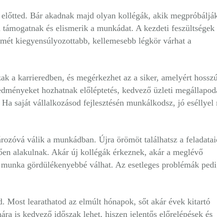
 előtted. Bár akadnak majd olyan kollégák, akik megpróbáljá
 támogatnak és elismerik a munkádat. A kezdeti feszültségek
smét kiegyensúlyozottabb, kellemesebb légkör várhat a
ak a karrieredben, és megérkezhet az a siker, amelyért hosszú
redményeket hozhatnak előléptetés, kedvező üzleti megállapod
Ha saját vállalkozásod fejlesztésén munkálkodsz, jó eséllyel
ározóvá válik a munkádban. Újra örömöt találhatsz a feladata
en alakulnak. Akár új kollégák érkeznek, akár a meglévő
s munka gördülékenyebbé válhat. Az esetleges problémák ped
 Most learathatod az elmúlt hónapok, sőt akár évek kitartó
a is kedvező időszak lehet, hiszen jelentős előrelépések és