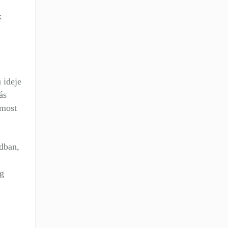
k
 ideje
ás
 most
idban,
ig