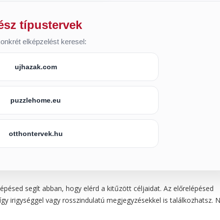
ész típustervek
onkrét elképzelést keresel:
ujhazak.com
puzzlehome.eu
otthontervek.hu
pésed segít abban, hogy elérd a kitűzött céljaidat. Az előrelépésed
gy irigységgel vagy rosszindulatú megjegyzésekkel is találkozhatsz. 