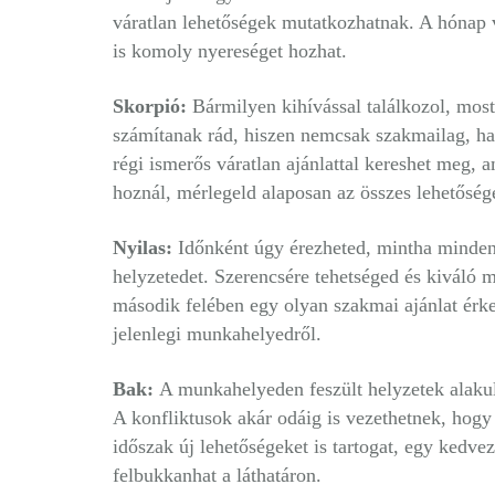
váratlan lehetőségek mutatkozhatnak. A hónap 
is komoly nyereséget hozhat.
Skorpió:
Bármilyen kihívással találkozol, mo
számítanak rád, hiszen nemcsak szakmailag, ha
régi ismerős váratlan ajánlattal kereshet meg, a
hoznál, mérlegeld alaposan az összes lehetőség
Nyilas:
Időnként úgy érezheted, mintha minden
helyzetedet. Szerencsére tehetséged és kiváló
második felében egy olyan szakmai ajánlat érke
jelenlegi munkahelyedről.
Bak:
A munkahelyeden feszült helyzetek alakul
A konfliktusok akár odáig is vezethetnek, hog
időszak új lehetőségeket is tartogat, egy kedve
felbukkanhat a láthatáron.