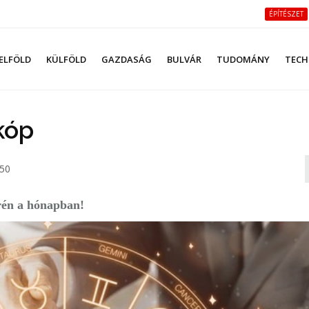
ÉPÍTÉSZET
ELFÖLD
KÜLFÖLD
GAZDASÁG
BULVÁR
TUDOMÁNY
TECH
kóp
:50
rén a hónapban!