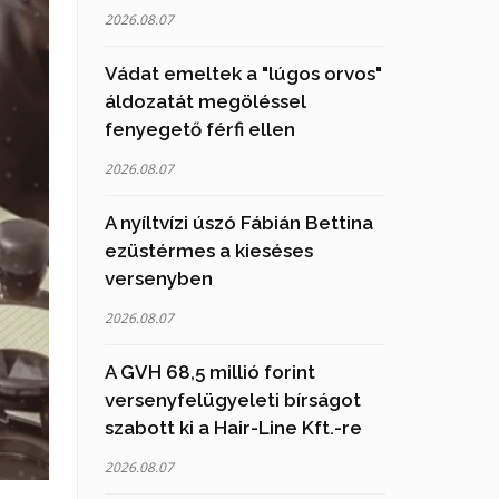
2026.08.07
Vádat emeltek a "lúgos orvos"
áldozatát megöléssel
fenyegető férfi ellen
2026.08.07
A nyíltvízi úszó Fábián Bettina
ezüstérmes a kieséses
versenyben
2026.08.07
A GVH 68,5 millió forint
versenyfelügyeleti bírságot
szabott ki a Hair-Line Kft.-re
2026.08.07