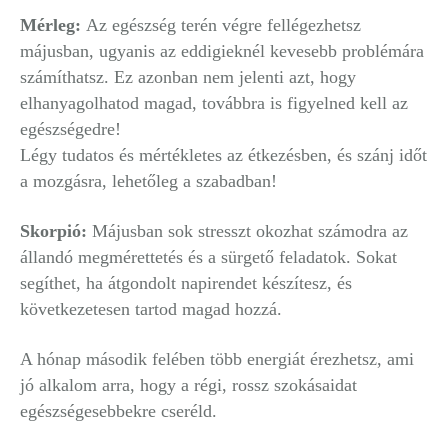
Mérleg:
Az egészség terén végre fellégezhetsz
májusban, ugyanis az eddigieknél kevesebb problémára
számíthatsz. Ez azonban nem jelenti azt, hogy
elhanyagolhatod magad, továbbra is figyelned kell az
egészségedre!
Légy tudatos és mértékletes az étkezésben, és szánj időt
a mozgásra, lehetőleg a szabadban!
Skorpió:
Májusban sok stresszt okozhat számodra az
állandó megmérettetés és a sürgető feladatok. Sokat
segíthet, ha átgondolt napirendet készítesz, és
következetesen tartod magad hozzá.
A hónap második felében több energiát érezhetsz, ami
jó alkalom arra, hogy a régi, rossz szokásaidat
egészségesebbekre cseréld.