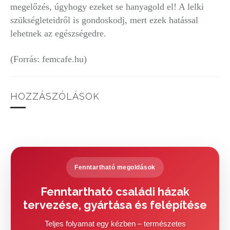
megelőzés, úgyhogy ezeket se hanyagold el! A lelki
szükségleteidről is gondoskodj, mert ezek hatással
lehetnek az egészségedre.
(Forrás: femcafe.hu)
HOZZÁSZÓLÁSOK
Fenntartható megoldások
Fenntartható családi házak
tervezése, gyártása és felépítése
Teljes folyamat egy kézben – természetes