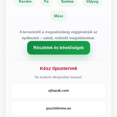
Kender
Fa
Szalma
Vályog
Mész
A tervezéstől a megvalósításig végigkísérjük az
építkezést – valódi, működő megoldásokkal.
Részletek és lehetőségek
Kész típustervek
Ha konkrét elképzelést keresel:
ujhazak.com
puzzlehome.eu