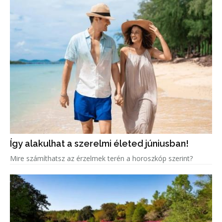
Így alakulhat a szerelmi életed júniusban!
Mire számíthatsz az érzelmek terén a horoszkóp szerint?