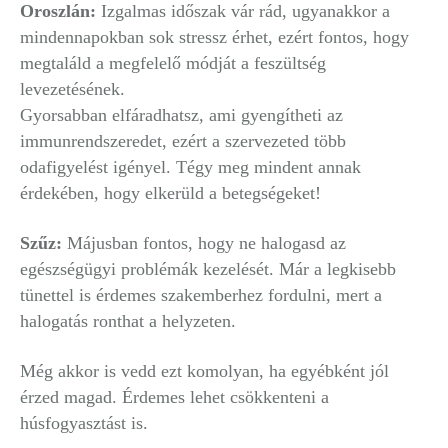
Oroszlán:
Izgalmas időszak vár rád, ugyanakkor a
mindennapokban sok stressz érhet, ezért fontos, hogy
megtaláld a megfelelő módját a feszültség
levezetésének.
Gyorsabban elfáradhatsz, ami gyengítheti az
immunrendszeredet, ezért a szervezeted több
odafigyelést igényel. Tégy meg mindent annak
érdekében, hogy elkerüld a betegségeket!
Szűz:
Májusban fontos, hogy ne halogasd az
egészségügyi problémák kezelését. Már a legkisebb
tünettel is érdemes szakemberhez fordulni, mert a
halogatás ronthat a helyzeten.
Még akkor is vedd ezt komolyan, ha egyébként jól
érzed magad. Érdemes lehet csökkenteni a
húsfogyasztást is.