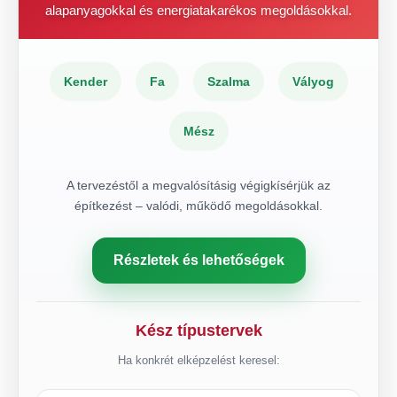
alapanyagokkal és energiatakarékos megoldásokkal.
Kender
Fa
Szalma
Vályog
Mész
A tervezéstől a megvalósításig végigkísérjük az
építkezést – valódi, működő megoldásokkal.
Részletek és lehetőségek
Kész típustervek
Ha konkrét elképzelést keresel: