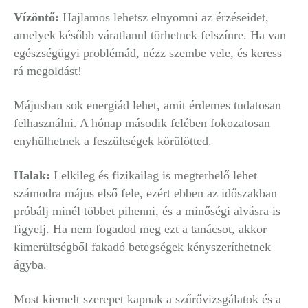
Vízöntő:
Hajlamos lehetsz elnyomni az érzéseidet,
amelyek később váratlanul törhetnek felszínre. Ha van
egészségügyi problémád, nézz szembe vele, és keress
rá megoldást!
Májusban sok energiád lehet, amit érdemes tudatosan
felhasználni. A hónap második felében fokozatosan
enyhülhetnek a feszültségek körülötted.
Halak:
Lelkileg és fizikailag is megterhelő lehet
számodra május első fele, ezért ebben az időszakban
próbálj minél többet pihenni, és a minőségi alvásra is
figyelj. Ha nem fogadod meg ezt a tanácsot, akkor
kimerültségből fakadó betegségek kényszeríthetnek
ágyba.
Most kiemelt szerepet kapnak a szűrővizsgálatok és a