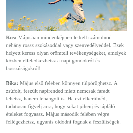
Kos:
Májusban mindenképpen le kell számolnod
néhány rossz szokásoddal vagy szenvedélyeddel. Ezek
helyett keress olyan örömteli tevékenységeket, amelyek
közben elfeledkezhetsz a napi gondokról és
bosszúságokról!
Bika:
Május első felében könnyen túlpöröghetsz. A
zsúfolt, feszült napirended miatt nemcsak fáradt
lehetsz, hanem lehangolt is. Ha ezt elkerülnéd,
tudatosan figyelj arra, hogy sokat pihenj és tápláló
ételeket fogyassz. Május második felében végre
fellégezhetsz, ugyanis oldódni fognak a feszültségek.