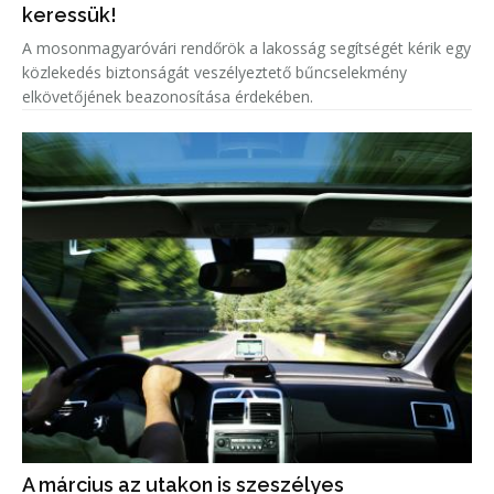
keressük!
A mosonmagyaróvári rendőrök a lakosság segítségét kérik egy
közlekedés biztonságát veszélyeztető bűncselekmény
elkövetőjének beazonosítása érdekében.
A március az utakon is szeszélyes