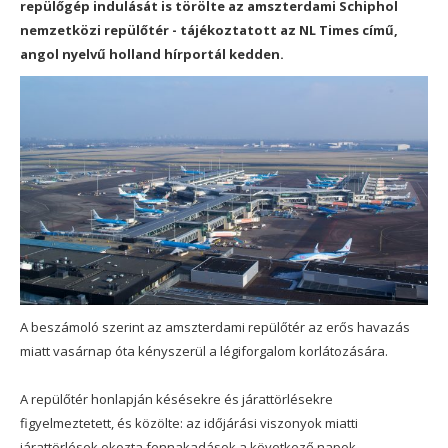
repülőgép indulását is törölte az amszterdami Schiphol
nemzetközi repülőtér - tájékoztatott az NL Times című,
angol nyelvű holland hírportál kedden.
A beszámoló szerint az amszterdami repülőtér az erős havazás
miatt vasárnap óta kényszerül a légiforgalom korlátozására.
A repülőtér honlapján késésekre és járattörlésekre
figyelmeztetett, és közölte: az időjárási viszonyok miatti
járattörlések okozta fennakadások a következő napok