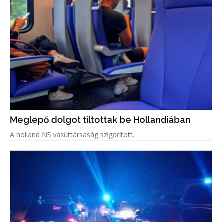
Meglepő dolgot tiltottak be Hollandiában
A holland NS vasúttársaság szigorított.