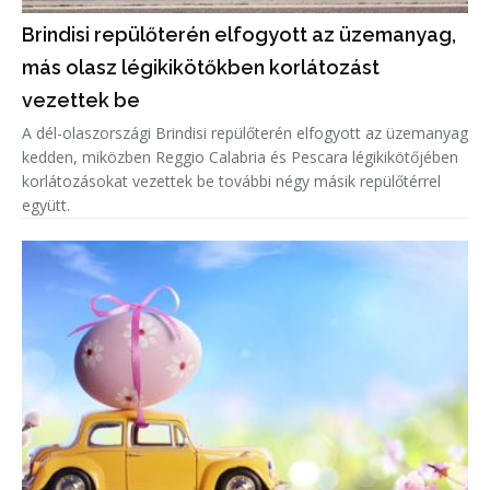
Brindisi repülőterén elfogyott az üzemanyag,
más olasz légikikötőkben korlátozást
vezettek be
A dél-olaszországi Brindisi repülőterén elfogyott az üzemanyag
kedden, miközben Reggio Calabria és Pescara légikikötőjében
korlátozásokat vezettek be további négy másik repülőtérrel
együtt.