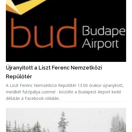
Újranyitott a Liszt Ferenc Nemzetközi
Repülőtér
A Liszt Ferenc Nemzetközi Repülőtér 13.00 órakor újranyitott,
mindkét futópálya üzemel - közölte a Budapest Airport kedd
délután a Facebook-oldalán.