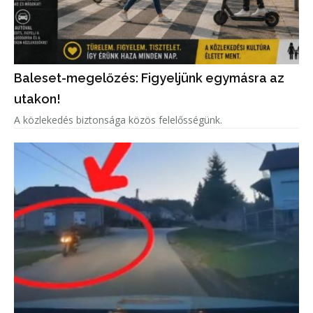
Baleset-megelőzés: Figyeljünk egymásra az
utakon!
A közlekedés biztonsága közös felelősségünk.