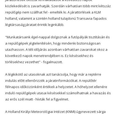
közlekedését is zavarhatják. Szerdán várhatóan több mint kétszáz
repülőgép nem szállhat fel - emelték ki. A járattörlések a KLM
holland, valamint a szintén holland tulajdonú Transavia fapados
légitársaság járatait érintik leginkább.
"Munkatársaink éjjel-nappal dolgoznak a futópályák tisztításán és
a repülőgépek jégtelenítésén, hogy mindenki biztonságosan
utazhasson. A téli időjárás azonban várhatóan zavarokat okoz a
következő napok menetrendjében is. Ez késésekhez és
törlésekhez vezethet" - fogalmazott.
A légikikötő az utasoknak azt tanácsolja, hogy már a reptérre
indulás előtt ellenőrizzék a járatinformációkat. A repülőtér
félnapos időközönként értékeli a helyzetet. A hóhelyzet ellenére
induló repülőgépek utasai késésekkel számolhatnak a havazás és
az erős szél miatt - hívták fel a figyelmet.
A Holland Királyi Meteorológiai Intézet (KNMI) úgynevezett sárga