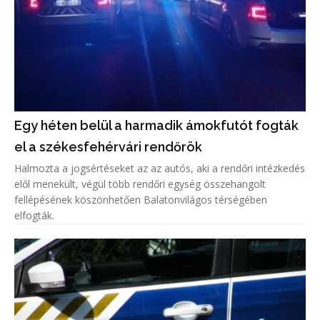
Egy héten belül a harmadik ámokfutót fogták
el a székesfehérvári rendőrök
Halmozta a jogsértéseket az az autós, aki a rendőri intézkedés
elől menekült, végül több rendőri egység összehangolt
fellépésének köszönhetően Balatonvilágos térségében
elfogták.