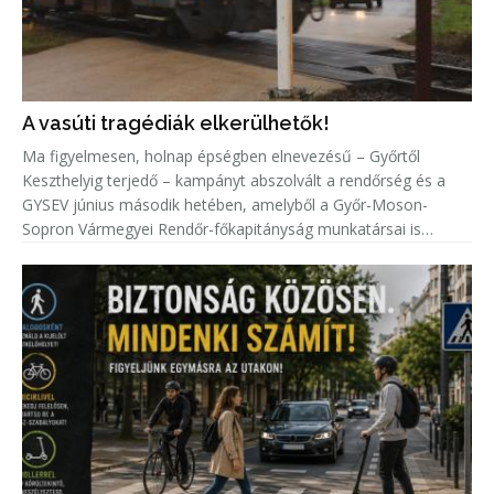
A vasúti tragédiák elkerülhetők!
Ma figyelmesen, holnap épségben elnevezésű – Győrtől
Keszthelyig terjedő – kampányt abszolvált a rendőrség és a
GYSEV június második hetében, amelyből a Győr-Moson-
Sopron Vármegyei Rendőr-főkapitányság munkatársai is
kivették a részüket.