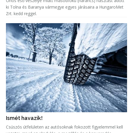
Ónos eső veszélye miatt másodfokú (narancs) riasztást adott
ki Tolna és Baranya vármegye egyes járásaira a HungaroMet
Zrt. kedd reggel.
Ismét havazik!
Csúszós útfelületen az autósoknak fokozott figyelemmel kell