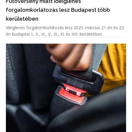
Futóverseny miatt ideiglenes
forgalomkorlátozás lesz Budapest több
kerületében
Ideiglenes forgalomkorlátozás lesz 2025. március 21-én és 22-
én Budapest I., II., III., V., IX., XI. és XIII. kerületében.