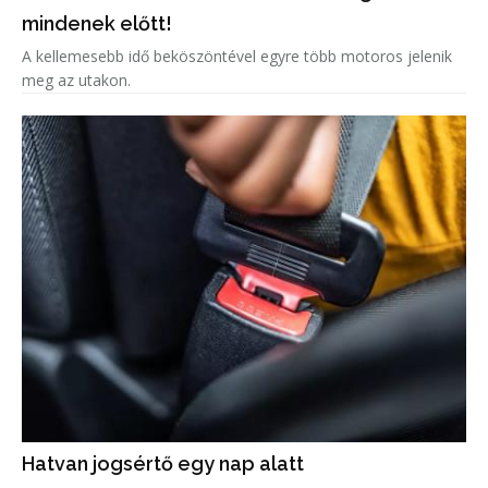
mindenek előtt!
A kellemesebb idő beköszöntével egyre több motoros jelenik
meg az utakon.
Hatvan jogsértő egy nap alatt