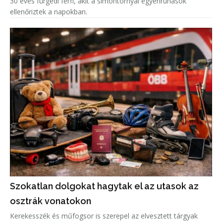
30 éves fürgedi férfi, akit a simontornyai egyenruhások
ellenőriztek a napokban.
Szokatlan dolgokat hagytak el az utasok az
osztrák vonatokon
Kerekesszék és műfogsor is szerepel az elvesztett tárgyak