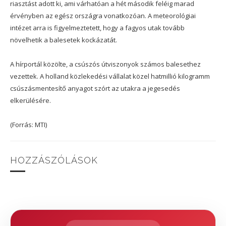
riasztást adott ki, ami várhatóan a hét második feléig marad
érvényben az egész országra vonatkozóan. A meteorológiai
intézet arra is figyelmeztetett, hogy a fagyos utak tovább
növelhetik a balesetek kockázatát.
A hírportál közölte, a csúszós útviszonyok számos balesethez
vezettek. A holland közlekedési vállalat közel hatmillió kilogramm
csúszásmentesítő anyagot szórt az utakra a jegesedés
elkerülésére.
(Forrás: MTI)
HOZZÁSZÓLÁSOK