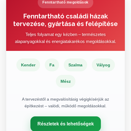
Fenntartható megoldások
Fenntartható családi házak
tervezése, gyártása és felépítése
Teljes folyamat egy kézben – természetes
alapanyagokkal és energiatakarékos megoldásokkal.
Kender
Fa
Szalma
Vályog
Mész
A tervezéstől a megvalósításig végigkísérjük az
építkezést – valódi, működő megoldásokkal.
Részletek és lehetőségek