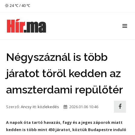
24 ℃ / 40 ℃
Négyszáznál is több
járatot töröl kedden az
amszterdami repülőtér
Szerző:
Ancsy
itt:
közlekedés
2026.01.06 10:46
A napok óta tartó havazás, fagy és a jeges záporok miatt
kedden is több mint 450 járatot, köztük Budapestre induló