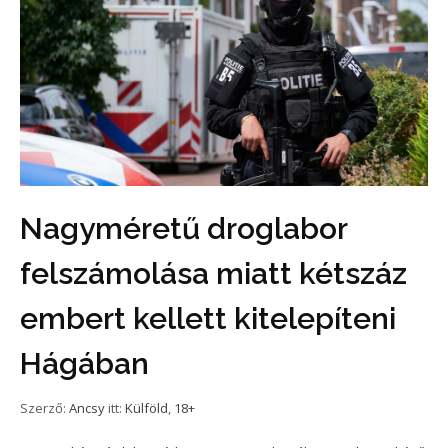
Nagyméretű droglabor
felszámolása miatt kétszáz
embert kellett kitelepíteni
Hágában
Szerző:
Ancsy
itt:
Külföld
,
18+