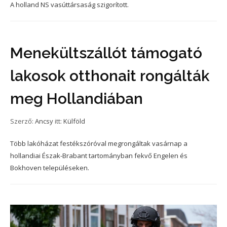
A holland NS vasúttársaság szigorított.
Menekültszállót támogató
lakosok otthonait rongálták
meg Hollandiában
Szerző:
Ancsy
itt:
Külföld
Több lakóházat festékszóróval megrongáltak vasárnap a
hollandiai Észak-Brabant tartományban fekvő Engelen és
Bokhoven településeken.