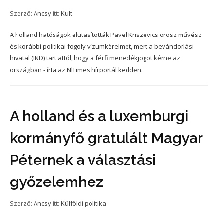
Szerző:
Ancsy
itt:
Kult
A holland hatóságok elutasították Pavel Kriszevics orosz művész
és korábbi politikai fogoly vízumkérelmét, mert a bevándorlási
hivatal (IND) tart attól, hogy a férfi menedékjogot kérne az
országban - írta az NlTimes hírportál kedden.
A holland és a luxemburgi
kormányfő gratulált Magyar
Péternek a választási
győzelemhez
Szerző:
Ancsy
itt:
Külföldi politika