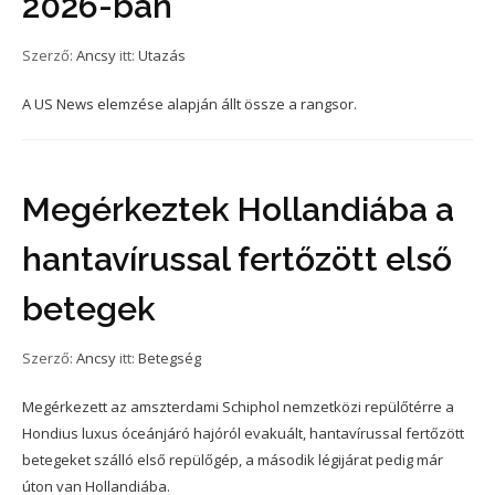
2026-ban
Szerző:
Ancsy
itt:
Utazás
A US News elemzése alapján állt össze a rangsor.
Megérkeztek Hollandiába a
hantavírussal fertőzött első
betegek
Szerző:
Ancsy
itt:
Betegség
Megérkezett az amszterdami Schiphol nemzetközi repülőtérre a
Hondius luxus óceánjáró hajóról evakuált, hantavírussal fertőzött
betegeket szálló első repülőgép, a második légijárat pedig már
úton van Hollandiába.