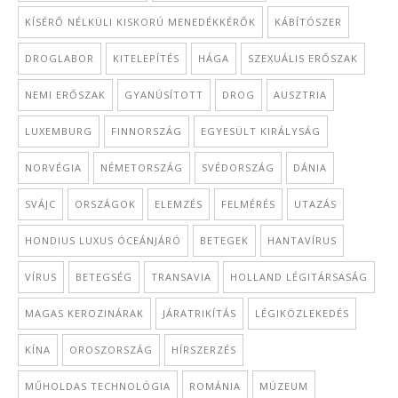
KÍSÉRŐ NÉLKÜLI KISKORÚ MENEDÉKKÉRŐK
KÁBÍTÓSZER
DROGLABOR
KITELEPÍTÉS
HÁGA
SZEXUÁLIS ERŐSZAK
NEMI ERŐSZAK
GYANÚSÍTOTT
DROG
AUSZTRIA
LUXEMBURG
FINNORSZÁG
EGYESÜLT KIRÁLYSÁG
NORVÉGIA
NÉMETORSZÁG
SVÉDORSZÁG
DÁNIA
SVÁJC
ORSZÁGOK
ELEMZÉS
FELMÉRÉS
UTAZÁS
HONDIUS LUXUS ÓCEÁNJÁRÓ
BETEGEK
HANTAVÍRUS
VÍRUS
BETEGSÉG
TRANSAVIA
HOLLAND LÉGITÁRSASÁG
MAGAS KEROZINÁRAK
JÁRATRIKÍTÁS
LÉGIKÖZLEKEDÉS
KÍNA
OROSZORSZÁG
HÍRSZERZÉS
MŰHOLDAS TECHNOLÓGIA
ROMÁNIA
MÚZEUM