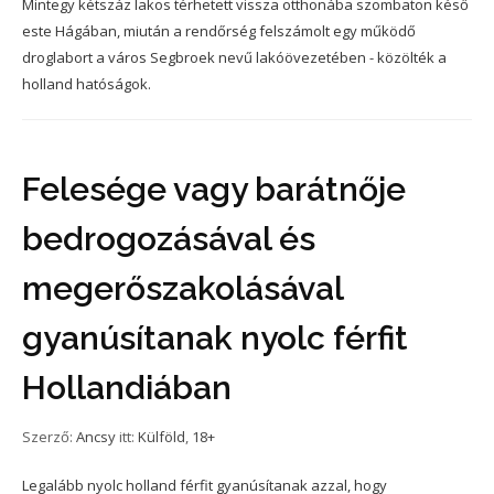
Mintegy kétszáz lakos térhetett vissza otthonába szombaton késő
este Hágában, miután a rendőrség felszámolt egy működő
droglabort a város Segbroek nevű lakóövezetében - közölték a
holland hatóságok.
Felesége vagy barátnője
bedrogozásával és
megerőszakolásával
gyanúsítanak nyolc férfit
Hollandiában
Szerző:
Ancsy
itt:
Külföld
,
18+
Legalább nyolc holland férfit gyanúsítanak azzal, hogy