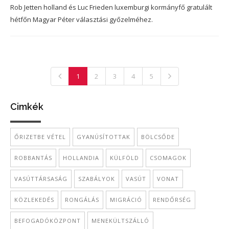
Rob Jetten holland és Luc Frieden luxemburgi kormányfő gratulált
hétfőn Magyar Péter választási győzelméhez.
1
2
3
4
5
Cimkék
ŐRIZETBE VÉTEL
GYANÚSÍTOTTAK
BÖLCSŐDE
ROBBANTÁS
HOLLANDIA
KÜLFÖLD
CSOMAGOK
VASÚTTÁRSASÁG
SZABÁLYOK
VASÚT
VONAT
KÖZLEKEDÉS
RONGÁLÁS
MIGRÁCIÓ
RENDŐRSÉG
BEFOGADÓKÖZPONT
MENEKÜLTSZÁLLÓ