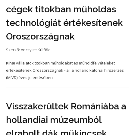
cégek titokban műholdas
technológiát értékesítenek
Oroszországnak
Szerző:
Ancsy
itt:
Külföld
Kínai vállalatok titokban műholdakat és műholdfelvételeket
értékesítenek Oroszországnak - áll a holland katonai hírszerzés
(MIVD) éves jelentésében.
Visszakerültek Romániába a
hollandiai múzeumból
elrabolt dák műkincsek,