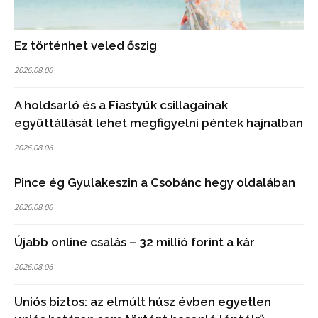
Ez történhet veled őszig
2026.08.06
A holdsarló és a Fiastyúk csillagainak
együttállását lehet megfigyelni péntek hajnalban
2026.08.06
Pince ég Gyulakeszin a Csobánc hegy oldalában
2026.08.06
Újabb online csalás – 32 millió forint a kár
2026.08.06
Uniós biztos: az elmúlt húsz évben egyetlen