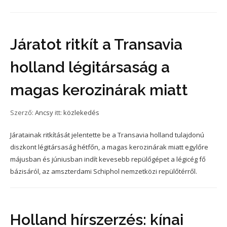
Járatot ritkít a Transavia
holland légitársaság a
magas kerozinárak miatt
Szerző:
Ancsy
itt:
közlekedés
Járatainak ritkítását jelentette be a Transavia holland tulajdonú
diszkont légitársaság hétfőn, a magas kerozinárak miatt egylőre
májusban és júniusban indít kevesebb repülőgépet a légicég fő
bázisáról, az amszterdami Schiphol nemzetközi repülőtérről.
Holland hírszerzés: kínai