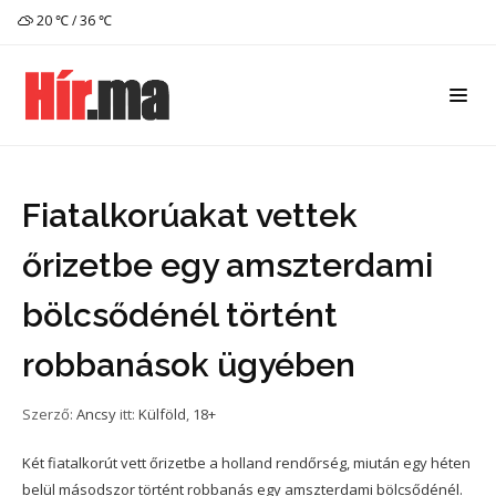
20 ℃ / 36 ℃
Fiatalkorúakat vettek
őrizetbe egy amszterdami
bölcsődénél történt
robbanások ügyében
Szerző:
Ancsy
itt:
Külföld
,
18+
Két fiatalkorút vett őrizetbe a holland rendőrség, miután egy héten
belül másodszor történt robbanás egy amszterdami bölcsődénél.