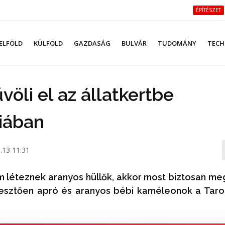
ÉPÍTÉSZET
ELFÖLD
KÜLFÖLD
GAZDASÁG
BULVÁR
TUDOMÁNY
TECH
öli el az állatkertbe
liában
.13 11:31
 léteznek aranyos hüllők, akkor most biztosan me
pesztően apró és aranyos bébi kaméleonok a Tar