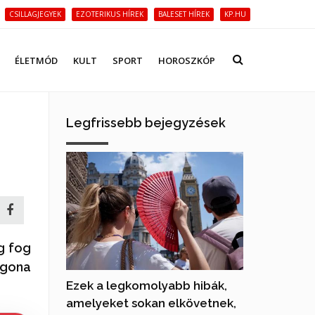
CSILLAGJEGYEK
EZOTERIKUS HÍREK
BALESET HÍREK
KP.HU
ÉLETMÓD
KULT
SPORT
HOROSZKÓP
Legfrissebb bejegyzések
g fog
ogona
Ezek a legkomolyabb hibák,
amelyeket sokan elkövetnek,