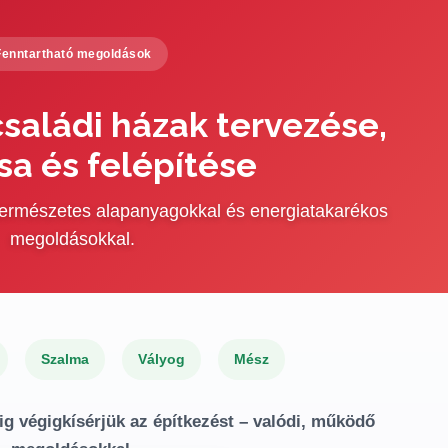
Fenntartható megoldások
saládi házak tervezése,
sa és felépítése
 természetes alapanyagokkal és energiatakarékos
megoldásokkal.
Szalma
Vályog
Mész
ig végigkísérjük az építkezést – valódi, működő