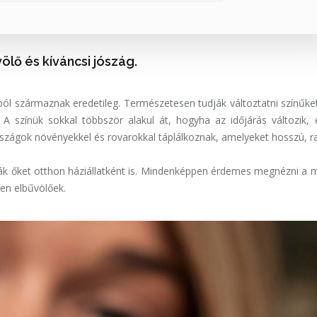
ölő és kíváncsi jószág.
l származnak eredetileg. Természetesen tudják változtatni színűke
A színük sokkal többször alakul át, hogyha az időjárás változik, 
jószágok növényekkel és rovarokkal táplálkoznak, amelyeket hosszú, 
ák őket otthon háziállatként is. Mindenképpen érdemes megnézni a 
sen elbűvölőek.