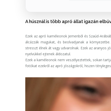
A húsznál is több apró állat igazán elbűv
Ezek az apró kaméleonok Jemenből és Szaúd-Arábiábó
álcázzák magukat, és beolvadjanak a környezetbe. 
stresszt élnek át vagy udvarolnak. Ezek az aranyos 
nyelvükkel ejtenek áldozatul.
Ezek a kaméleonok nem veszélyeztettek, sokan tartj
fotókat ezekről az apró jószágokról, hiszen ténylege