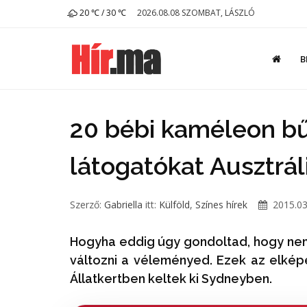
20 ℃ / 30 ℃
2026.08.08 SZOMBAT, LÁSZLÓ
B
20 bébi kaméleon bűv
látogatókat Ausztrá
Szerző:
Gabriella
itt:
Külföld
,
Színes hírek
2015.03
Hogyha eddig úgy gondoltad, hogy nem
változni a véleményed. Ezek az elké
Állatkertben keltek ki Sydneyben.