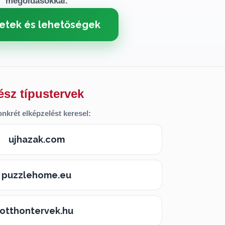
megoldásokkal.
etek és lehetőségek
ész típustervek
nkrét elképzelést keresel:
ujhazak.com
puzzlehome.eu
otthontervek.hu