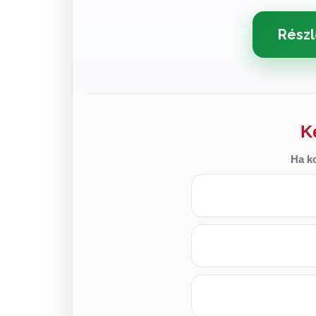
Részl
K
Ha ko