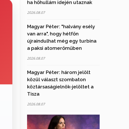
ha hőhullám idején utaznak
2026.08.07
Magyar Péter: "halvány esély
van arra", hogy hétfőn
újraindulhat még egy turbina
a paksi atomerőműben
2026.08.07
Magyar Péter: három jelölt
közül választ szombaton
köztársaságielnök-jelöltet a
Tisza
2026.08.07