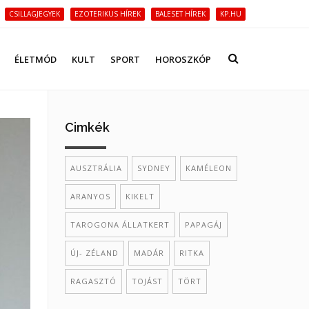
CSILLAGJEGYEK
EZOTERIKUS HÍREK
BALESET HÍREK
KP.HU
ÉLETMÓD
KULT
SPORT
HOROSZKÓP
Cimkék
AUSZTRÁLIA
SYDNEY
KAMÉLEON
ARANYOS
KIKELT
TAROGONA ÁLLATKERT
PAPAGÁJ
ÚJ- ZÉLAND
MADÁR
RITKA
RAGASZTÓ
TOJÁST
TÖRT