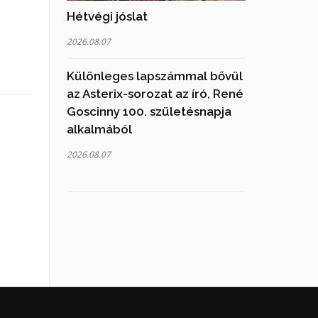
Hétvégi jóslat
2026.08.07
Különleges lapszámmal bővül
az Asterix-sorozat az író, René
Goscinny 100. születésnapja
alkalmából
2026.08.07