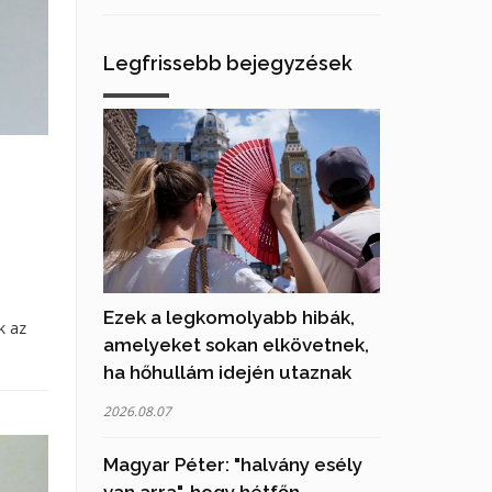
Legfrissebb bejegyzések
Ezek a legkomolyabb hibák,
k az
amelyeket sokan elkövetnek,
ha hőhullám idején utaznak
2026.08.07
Magyar Péter: "halvány esély
van arra", hogy hétfőn