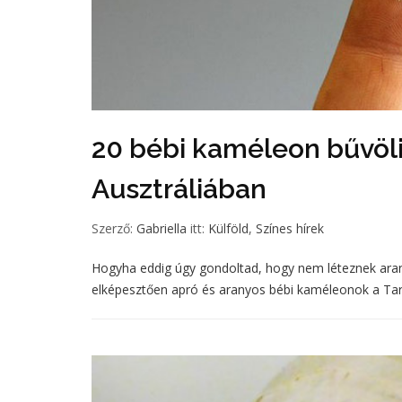
20 bébi kaméleon bűvöli 
Ausztráliában
Szerző:
Gabriella
itt:
Külföld
,
Színes hírek
Hogyha eddig úgy gondoltad, hogy nem léteznek aran
elképesztően apró és aranyos bébi kaméleonok a Tarog