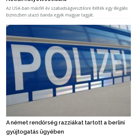
Az USA-ban másfél év szabadságvesztésre ítélték egy illegális
bizniszben utazó banda egyik magyar tagját.
A német rendőrség razziákat tartott a berlini
gyújtogatás ügyében