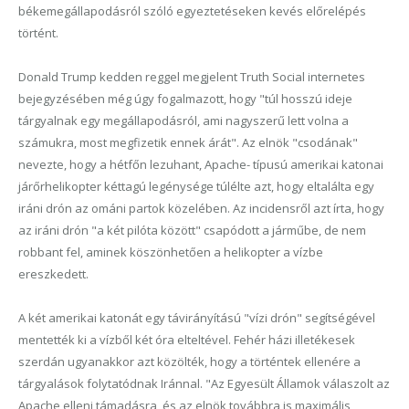
békemegállapodásról szóló egyeztetéseken kevés előrelépés
történt.
Donald Trump kedden reggel megjelent Truth Social internetes
bejegyzésében még úgy fogalmazott, hogy "túl hosszú ideje
tárgyalnak egy megállapodásról, ami nagyszerű lett volna a
számukra, most megfizetik ennek árát". Az elnök "csodának"
nevezte, hogy a hétfőn lezuhant, Apache- típusú amerikai katonai
járőrhelikopter kéttagú legénysége túlélte azt, hogy eltalálta egy
iráni drón az ománi partok közelében. Az incidensről azt írta, hogy
az iráni drón "a két pilóta között" csapódott a járműbe, de nem
robbant fel, aminek köszönhetően a helikopter a vízbe
ereszkedett.
A két amerikai katonát egy távirányítású "vízi drón" segítségével
mentették ki a vízből két óra elteltével. Fehér házi illetékesek
szerdán ugyanakkor azt közölték, hogy a történtek ellenére a
tárgyalások folytatódnak Iránnal. "Az Egyesült Államok válaszolt az
Apache elleni támadásra, és az elnök továbbra is maximális