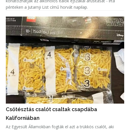
korlátozhatják az alkoholos italok éjszakai árusítását - írta
pénteken a Jutarnji List című horvát napilap.
Csőtésztás csalót csaltak csapdába
Kaliforniában
Az Egyesült Államokban fogták el azt a trükkös csalót, aki