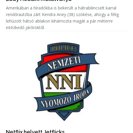
Amerikában a híradókba is bekerült a hátrabilincselt karral
rendőrautóba zárt Kendra Aney (38) szökése, ahogy a félig
lehúzott hátsó ablakon kihámozta magát a pár méterre
intézkedő járőröktől.
Netflix helyett Jetflicks