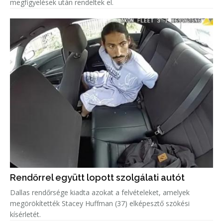
megfigyelések után rendeltek el.
Rendőrrel együtt lopott szolgálati autót
Dallas rendőrsége kiadta azokat a felvételeket, amelyek
megörökítették Stacey Huffman (37) elképesztő szökési
kísérletét.