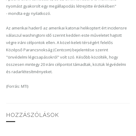
nyomást gyakorolt egy megállapodás létrejötte érdekében"
- mondta egy nyilatkozó.
Az amerikai haderő az amerikai katonai helikoptert ért incidensre
válaszul washingtoni idő szerint kedden este műveletet hajtott
végre iráni célpontok ellen. A közel-keleti térségért felelős
Középső Parancsnokság (Centcom) bejelentése szerint
"önvédelmi légicsapásokról" volt szó. Később közölték, hogy
összesen mintegy 20 iráni célpontot támadtak, köztük légvédelmi
és radarlétesítményeket.
(Forrás: MTI)
HOZZÁSZÓLÁSOK