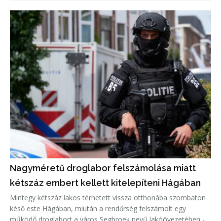
Nagyméretű droglabor felszámolása miatt
kétszáz embert kellett kitelepíteni Hágában
Mintegy kétszáz lakos térhetett vissza otthonába szombaton
késő este Hágában, miután a rendőrség felszámolt egy
működő droglabort a város Segbroek nevű lakóövezetében -