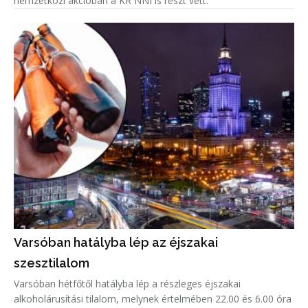
nemzetközi akcióban a KR NNI is részt vett.
Varsóban hatályba lép az éjszakai
szesztilalom
Varsóban hétfőtől hatályba lép a részleges éjszakai
alkoholárusítási tilalom, melynek értelmében 22.00 és 6.00 óra