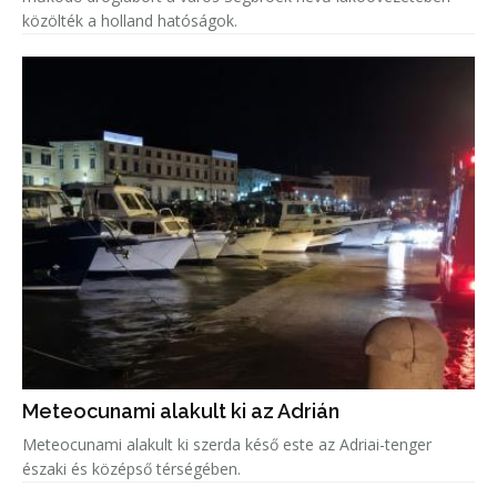
közölték a holland hatóságok.
Meteocunami alakult ki az Adrián
Meteocunami alakult ki szerda késő este az Adriai-tenger
északi és középső térségében.