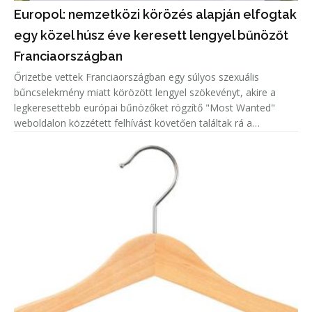
Europol: nemzetközi körözés alapján elfogtak
egy közel húsz éve keresett lengyel bűnözőt
Franciaországban
Őrizetbe vettek Franciaországban egy súlyos szexuális
bűncselekmény miatt körözött lengyel szökevényt, akire a
legkeresettebb európai bűnözőket rögzítő "Most Wanted"
weboldalon közzétett felhívást követően találtak rá a
hatóságok.