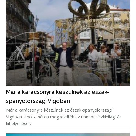
Már a karácsonyra készülnek az észak-
spanyolországi Vigóban
Már a karácsonyra készülnek az észak-spanyolországi
Vigóban, ahol a héten megkezdték az ünnepi díszkivilágítás
kihelyezését.