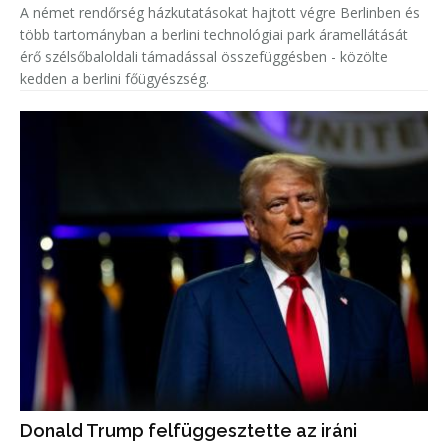
A német rendőrség házkutatásokat hajtott végre Berlinben és
több tartományban a berlini technológiai park áramellátását
érő szélsőbaloldali támadással összefüggésben - közölte
kedden a berlini főügyészség.
Donald Trump felfüggesztette az iráni