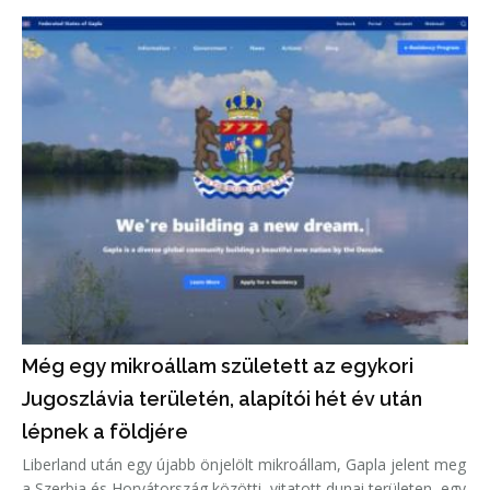
Még egy mikroállam született az egykori
Jugoszlávia területén, alapítói hét év után
lépnek a földjére
Liberland után egy újabb önjelölt mikroállam, Gapla jelent meg
a Szerbia és Horvátország közötti, vitatott dunai területen, egy