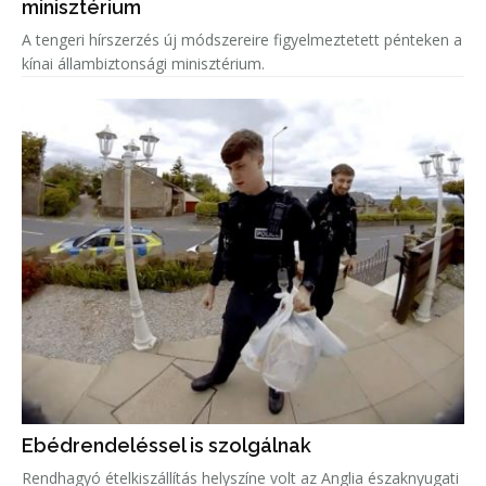
minisztérium
A tengeri hírszerzés új módszereire figyelmeztetett pénteken a
kínai állambiztonsági minisztérium.
Ebédrendeléssel is szolgálnak
Rendhagyó ételkiszállítás helyszíne volt az Anglia északnyugati