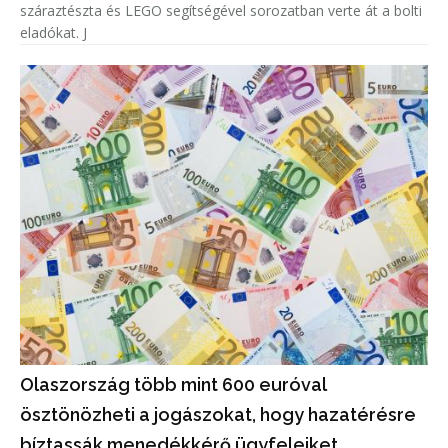
száraztészta és LEGO segítségével sorozatban verte át a bolti
eladókat. J
Olaszország több mint 600 euróval
ösztönözheti a jogászokat, hogy hazatérésre
bíztassák menedékkérő ügyfeleiket