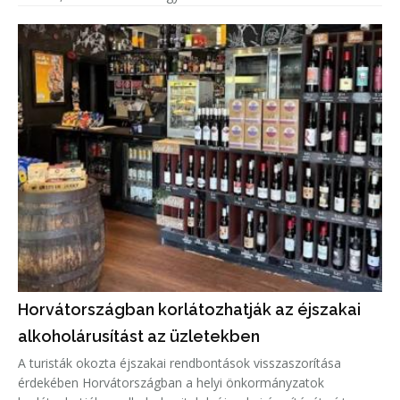
Horvátországban korlátozhatják az éjszakai
alkoholárusítást az üzletekben
A turisták okozta éjszakai rendbontások visszaszorítása
érdekében Horvátországban a helyi önkormányzatok