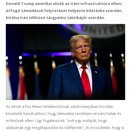
Donald Trump amerikai elnök az iráni infrastruktúra elleni
átfogó támadások folytatását helyezte kilátásba szerdán,
bírálva Irán időhúzó tárgyalási taktikáját szerdán.
Az elnök a Fox News hírtelevíziónak adott interjúban közölte,
közelebb került ahhoz, hogy támadást rendeljen el iráni hidak és
erőművek ellen. Úgy fogalmazott: "volt egy esélyük, hogy
aláírjanak egy megállapodást és túléljenek", és hozzátette, hogy a