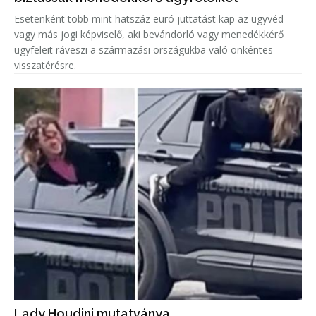
Esetenként több mint hatszáz euró juttatást kap az ügyvéd
vagy más jogi képviselő, aki bevándorló vagy menedékkérő
ügyfeleit ráveszi a származási országukba való önkéntes
visszatérésre.
Lady Houdini mutatványa