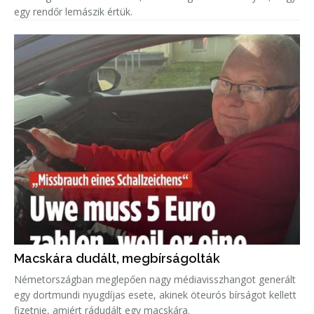
egy rendőr lemászik értük.
Macskára dudált, megbírságolták
Németországban meglepően nagy médiavisszhangot generált
egy dortmundi nyugdíjas esete, akinek öteurós bírságot kellett
fizetnie, amiért rádudált egy macskára.