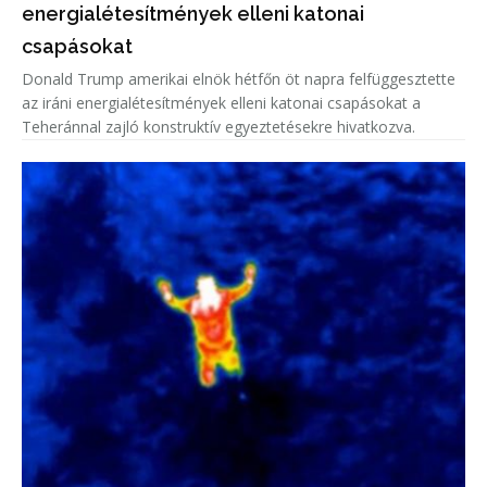
energialétesítmények elleni katonai
csapásokat
Donald Trump amerikai elnök hétfőn öt napra felfüggesztette
az iráni energialétesítmények elleni katonai csapásokat a
Teheránnal zajló konstruktív egyeztetésekre hivatkozva.