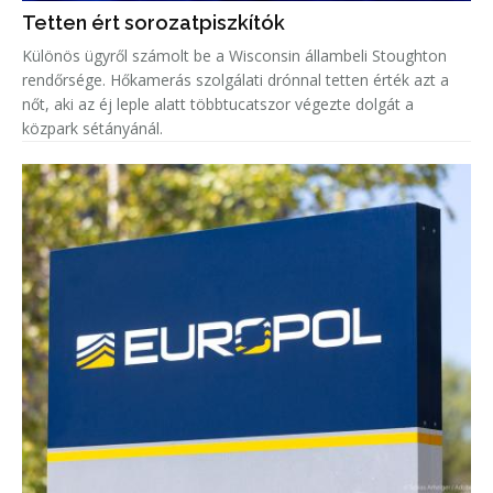
Tetten ért sorozatpiszkítók
Különös ügyről számolt be a Wisconsin állambeli Stoughton
rendőrsége. Hőkamerás szolgálati drónnal tetten érték azt a
nőt, aki az éj leple alatt többtucatszor végezte dolgát a
közpark sétányánál.