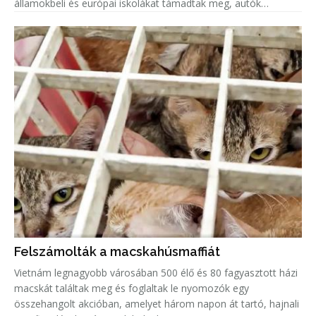
államokbeli és európai iskolákat támadtak meg, autók
gyújtottak fel.
Felszámolták a macskahúsmaffiát
Vietnám legnagyobb városában 500 élő és 80 fagyasztott házi
macskát találtak meg és foglaltak le nyomozók egy
összehangolt akcióban, amelyet három napon át tartó, hajnali