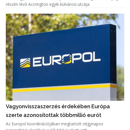
részén lévő Accrington egyik külvárosi utcája.
Vagyonvisszaszerzés érdekében Európa
szerte azonosítottak többmillió eurót
Az Europol koordinációjában megtartott négynapos