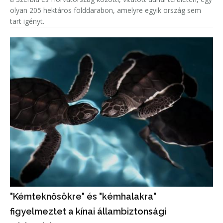
olyan 205 hektáros földdarabon, amelyre egyik ország sem
tart igényt.
"Kémteknősökre" és "kémhalakra"
figyelmeztet a kínai állambiztonsági