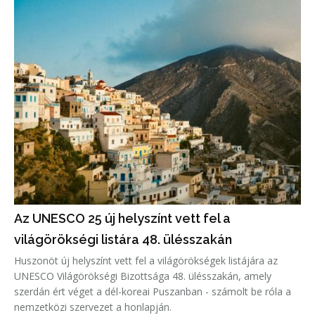
Az UNESCO 25 új helyszínt vett fel a
világörökségi listára 48. ülésszakán
Huszonöt új helyszínt vett fel a világörökségek listájára az
UNESCO Világörökségi Bizottsága 48. ülésszakán, amely
szerdán ért véget a dél-koreai Puszanban - számolt be róla a
nemzetközi szervezet a honlapján.